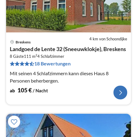
4 km von Schoondijke
Breskens
Pre
Landgoed de Lente 32 (Sneeuwklokje), Breskens
ab
2
1
8 Gäste
111 m
4
Schlafzimmer
18 Bewertungen
pr
Na
Mit seinen 4 Schlafzimmern kann dieses Haus 8
Personen beherbergen.
105
€
ab
/ Nacht