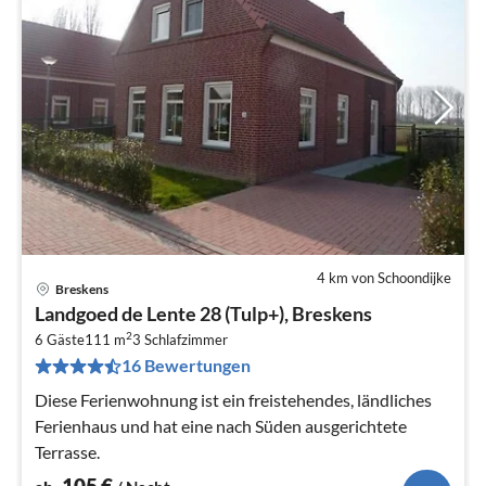
4 km von Schoondijke
Breskens
Pre
Landgoed de Lente 28 (Tulp+), Breskens
ab
2
1
6 Gäste
111 m
3
Schlafzimmer
16 Bewertungen
pr
Na
Diese Ferienwohnung ist ein freistehendes, ländliches
Ferienhaus und hat eine nach Süden ausgerichtete
Terrasse.
105
€