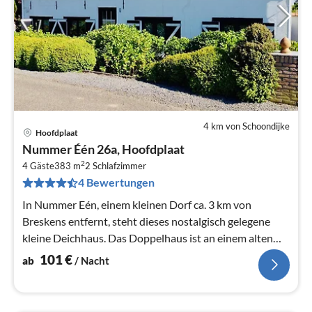
4 km von Schoondijke
Hoofdplaat
Pre
Nummer Één 26a, Hoofdplaat
ab
2
1
4 Gäste
383 m
2
Schlafzimmer
4 Bewertungen
pr
Na
In Nummer Eén, einem kleinen Dorf ca. 3 km von
Breskens entfernt, steht dieses nostalgisch gelegene
kleine Deichhaus. Das Doppelhaus ist an einem alten
Seedeich angebaut.
101
€
ab
/ Nacht