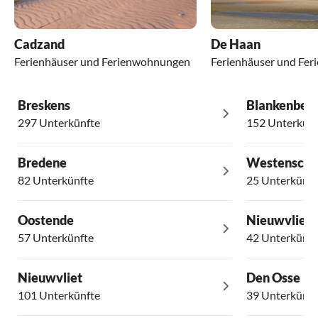
Cadzand
De Haan
Ferienhäuser und Ferienwohnungen
Ferienhäuser und Fe
Breskens
Blankenber
297 Unterkünfte
152 Unterkünf
Bredene
Westensch
82 Unterkünfte
25 Unterkünft
Oostende
Nieuwvliet 
57 Unterkünfte
42 Unterkünft
Nieuwvliet
Den Osse
101 Unterkünfte
39 Unterkünft