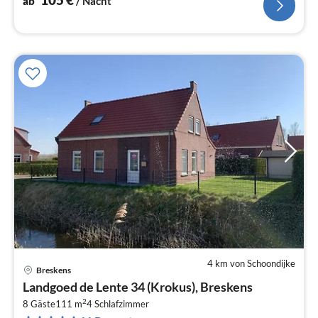
ab
/ Nacht
4 km von Schoondijke
Breskens
Pre
Landgoed de Lente 34 (Krokus), Breskens
ab
2
1
8 Gäste
111 m
4
Schlafzimmer