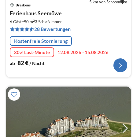
5 km von Schoondijke
Breskens
Pre
Ferienhaus Seemöwe
ab
8
2
6 Gäste
90 m
3
Schlafzimmer
pr
28 Bewertungen
Na
Kostenfreie Stornierung
30% Last-Minute
12.08.2026 - 15.08.2026
82
€
ab
/ Nacht