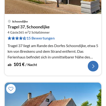
Schoondijke
Pre
Tragel 37, Schoondijke
ab
2
1
4 Gäste
365 m
2
Schlafzimmer
15 Bewertungen
pr
Na
Tragel 37 liegt am Rande des Dorfes Schoondijke, etwa 5
km von Breskens und dem Strand entfernt. Das
Ferienhaus befindet sich in unmittelbarer Nähe des
Radwegenetzes
101
€
ab
/ Nacht