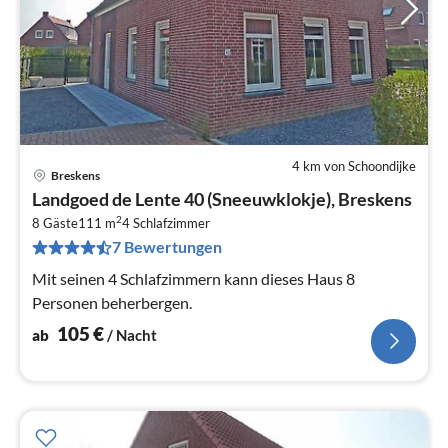
4 km von Schoondijke
Breskens
Pre
Landgoed de Lente 40 (Sneeuwklokje), Breskens
ab
2
1
8 Gäste
111 m
4
Schlafzimmer
7 Bewertungen
pr
Na
Mit seinen 4 Schlafzimmern kann dieses Haus 8
Personen beherbergen.
105
€
ab
/ Nacht