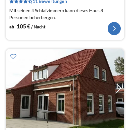
11 Bewertungen
pr
Na
Mit seinen 4 Schlafzimmern kann dieses Haus 8
Personen beherbergen.
105
€
ab
/ Nacht