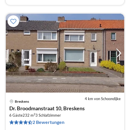
4 km von Schoondijke
Breskens
Pre
Dr. Broodmanstraat 10, Breskens
ab
2
1
6 Gäste
232 m
3
Schlafzimmer
2 Bewertungen
pr
Na