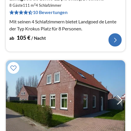
ab
2
1
8 Gäste
111 m
4
Schlafzimmer
10 Bewertungen
pr
Na
Mit seinen 4 Schlafzimmern bietet Landgoed de Lente
der Typ Krokus Platz für 8 Personen.
105
€
ab
/ Nacht