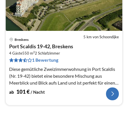
5 km von Schoondijke
Breskens
Pre
Port Scaldis 19-42, Breskens
ab
2
1
4 Gäste
550 m
2
Schlafzimmer
1 Bewertung
pr
Na
Diese gemütliche Zweizimmerwohnung in Port Scaldis
(Nr. 19-42) bietet eine besondere Mischung aus
Meerblick und Blick aufs Land und ist perfekt für einen
entspannten Urlaub an der ...
101
€
ab
/ Nacht