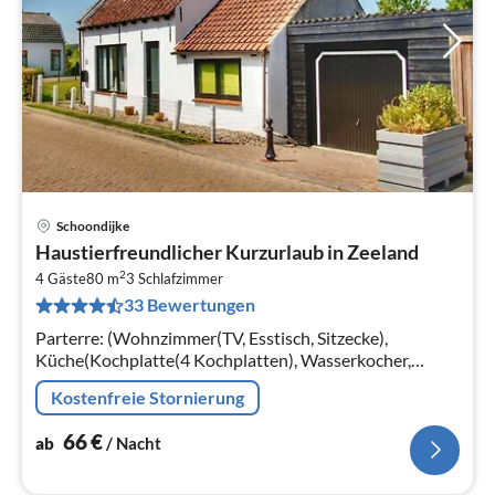
Schoondijke
Pre
Haustierfreundlicher Kurzurlaub in Zeeland
ab
2
6
4 Gäste
80 m
3
Schlafzimmer
33 Bewertungen
pr
Na
Parterre: (Wohnzimmer(TV, Esstisch, Sitzecke),
Küche(Kochplatte(4 Kochplatten), Wasserkocher,
Toaster, Kaffeemaschine(Filter)
Kostenfreie Stornierung
66
€
ab
/ Nacht