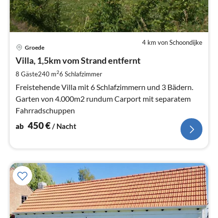
4 km von Schoondijke
Pre
Groede
ab
4
Villa, 1,5km vom Strand entfernt
pr
2
8 Gäste
240 m
6
Schlafzimmer
Na
Freistehende Villa mit 6 Schlafzimmern und 3 Bädern.
Garten von 4.000m2 rundum Carport mit separatem
Fahrradschuppen
450
€
ab
/ Nacht