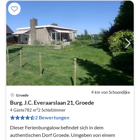
4 km von Schoondijke
Groede
Pre
Burg. J.C. Everaarslaan 21, Groede
ab
2
2
4 Gäste
782 m
2
Schlafzimmer
2 Bewertungen
pr
Na
Dieser Ferienbungalow befindet sich in dem
authentischen Dorf Groede. Umgeben von einem