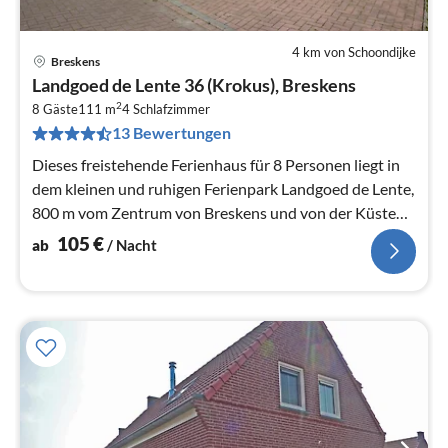
4 km von Schoondijke
Breskens
Pre
Landgoed de Lente 36 (Krokus), Breskens
ab
2
1
8 Gäste
111 m
4
Schlafzimmer
13 Bewertungen
pr
Na
Dieses freistehende Ferienhaus für 8 Personen liegt in
dem kleinen und ruhigen Ferienpark Landgoed de Lente,
800 m vom Zentrum von Breskens und von der Küste
entfernt.
105
€
ab
/ Nacht