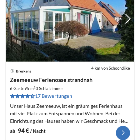
4 km von Schoondijke
Breskens
Pre
Zeemeeuw Ferienoase strandnah
ab
9
2
6 Gäste
95 m
3
Schlafzimmer
pr
17 Bewertungen
Na
Unser Haus Zeemeeuw, ist ein gräumiges Ferienhaus
mit viel Platz zum Entspannen und Wohnen. Bei der
Einrichtung des Hauses haben wir Geschmack und Herz
sprechen lassen. Gemütlich!!
94
€
ab
/ Nacht