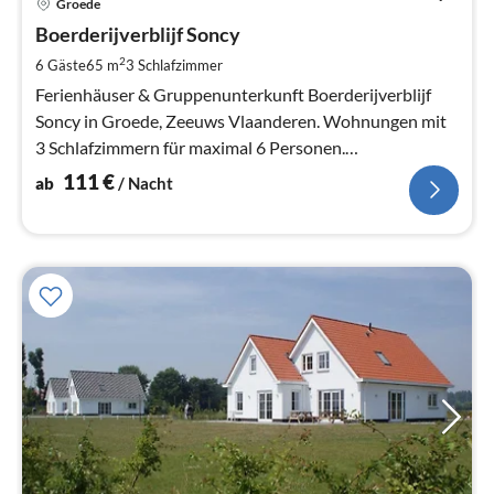
Groede
ab
1
Boerderijverblijf Soncy
pr
2
6 Gäste
65 m
3
Schlafzimmer
Na
Ferienhäuser & Gruppenunterkunft Boerderijverblijf
Soncy in Groede, Zeeuws Vlaanderen. Wohnungen mit
3 Schlafzimmern für maximal 6 Personen.
Gruppenunterkunft für bis zu 24 Personen.
111
€
ab
/ Nacht