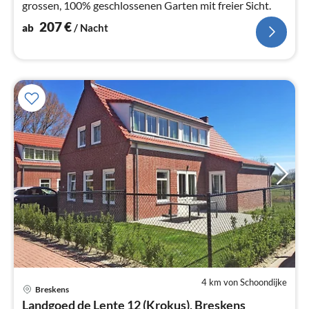
grossen, 100% geschlossenen Garten mit freier Sicht.
207
€
ab
/ Nacht
4 km von Schoondijke
Breskens
Pre
Landgoed de Lente 12 (Krokus), Breskens