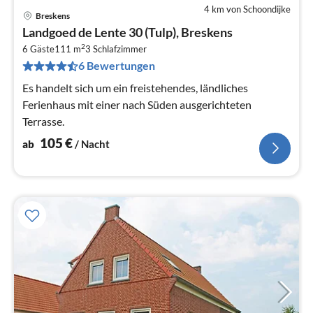
4 km von Schoondijke
Breskens
Pre
Landgoed de Lente 30 (Tulp), Breskens
ab
2
1
6 Gäste
111 m
3
Schlafzimmer
6 Bewertungen
pr
Na
Es handelt sich um ein freistehendes, ländliches
Ferienhaus mit einer nach Süden ausgerichteten
Terrasse.
105
€
ab
/ Nacht