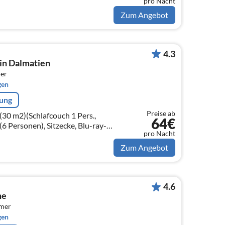
pro Nacht
Zum Angebot
4.3
in Dalmatien
er
gen
rung
Preise ab
30 m2)(Schlafcouch 1 Pers.,
64€
(6 Personen), Sitzecke, Blu-ray-
pro Nacht
limaanlage)
Zum Angebot
4.6
me
mmer
gen