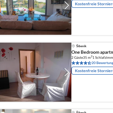
Kostenfreie Stornie
Šibenik
One Bedroom apartm
2
2 Gäste
35 m
1
Schlafzimm
20 Bewertun
Kostenfreie Stornie
Šibenik