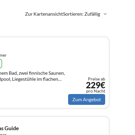
Zur Kartenansicht
Sortieren: Zufällig
mmer
nem Bad, zwei finnische Saunen,
pool, Liegestühle im flachen
Preise ab
229€
gebung
pro Nacht
Zum Angebot
las Guide
mmer