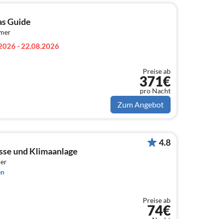
las Guide
mmer
2026 - 22.08.2026
Preise ab
371€
pro Nacht
Zum Angebot
4.8
asse und Klimaanlage
er
en
Preise ab
74€