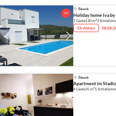
Šibenik
5%
Holiday home Iva by 
2
7 Gäste
130 m
3
Schlafzi
5% Aktion
08.08.2
Šibenik
Apartment im Stadt
2
4 Gäste
35 m
1
Schlafzimm