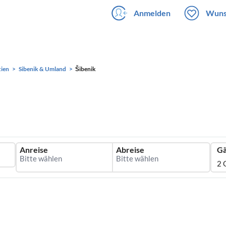
Anmelden
Wuns
ien
Sibenik & Umland
Šibenik
Anreise
Abreise
Gä
2 