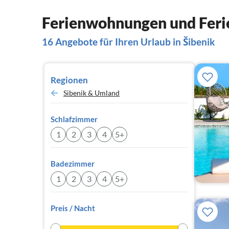
Ferienwohnungen und Ferie
16 Angebote für Ihren Urlaub in Šibenik
Regionen
Sibenik & Umland
Schlafzimmer
1
2
3
4
5+
Badezimmer
1
2
3
4
5+
Preis / Nacht