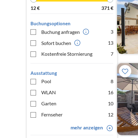
12
€
371
€
Buchungsoptionen
3
Buchung anfragen
13
Sofort buchen
Kostenfreie Stornierung
7
Ausstattung
Pool
8
WLAN
16
Garten
10
Fernseher
12
mehr anzeigen