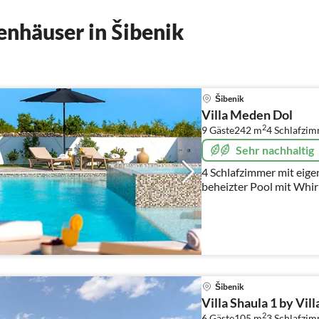
nhäuser in Šibenik
Šibenik
Villa Meden Dol
2
9 Gäste
242 m
4
Schlafzi
Sehr nachhaltig
4 Schlafzimmer mit eige
beheizter Pool mit Whirl
Bereich, natürliche Um
Šibenik
Villa Shaula 1 by Vil
2
6 Gäste
105 m
3
Schlafzi