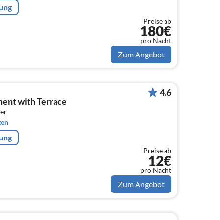
rung
Preise ab
180€
pro Nacht
Zum Angebot
4.6
ent with Terrace
er
gen
rung
Preise ab
12€
pro Nacht
Zum Angebot