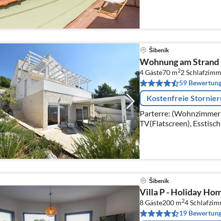
Šibenik
Wohnung am Strand 
2
4 Gäste
70 m
2
Schlafzimm
59 Bewertun
Kostenfreie Stornie
Parterre: (Wohnzimmer(
TV(Flatscreen), Esstisch
Player, Stereoanlage, K
Šibenik
Villa P - Holiday Ho
2
8 Gäste
200 m
4
Schlafzi
19 Bewertun