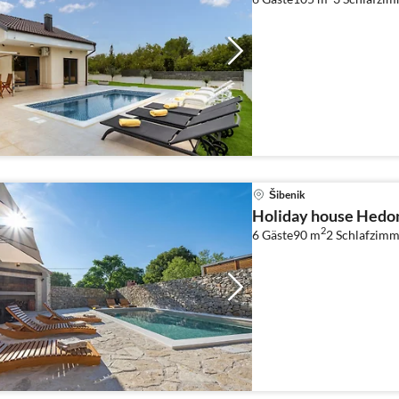
Šibenik
Holiday house Hedon
2
6 Gäste
90 m
2
Schlafzimm