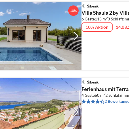
Šibenik
10%
Villa Shaula 2 by Vil
2
6 Gäste
115 m
3
Schlafzi
10% Aktion
14.08.
Šibenik
Ferienhaus mit Terr
2
4 Gäste
60 m
2
Schlafzimm
2 Bewertung