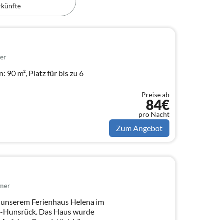
rkünfte
er
 90 m², Platz für bis zu 6
Preise ab
84€
pro Nacht
Zum Angebot
mer
 unserem Ferienhaus Helena im
r-Hunsrück. Das Haus wurde