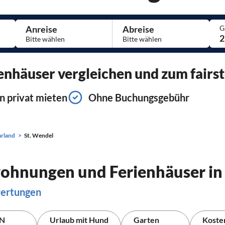
Anreise
Abreise
G
2
nhäuser vergleichen und zum fairst
n privat mieten
Ohne Buchungsgebühr
arland
St. Wendel
wohnungen und Ferienhäuser in
wertungen
N
Urlaub mit Hund
Garten
Koste