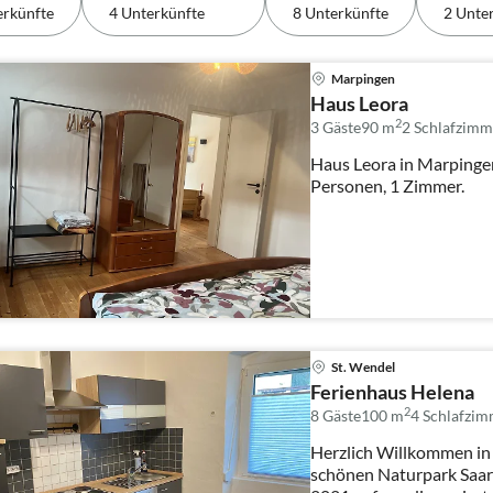
erkünfte
4 Unterkünfte
8 Unterkünfte
2 Unte
Marpingen
Haus Leora
2
3 Gäste
90 m
2
Schlafzimm
Haus Leora in Marpingen:
Personen, 1 Zimmer.
St. Wendel
Ferienhaus Helena
2
8 Gäste
100 m
4
Schlafzim
Herzlich Willkommen in
schönen Naturpark Saa