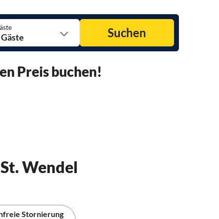
äste
Suchen
 Gäste
en Preis buchen!
 St. Wendel
nfreie Stornierung