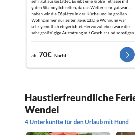
sehr gut ausgestattet. Es gibt eine große Tetrasse mit
guten Sitzmöglichkeiten, da das Wetter sehr gut war ,
haben wir die Eßplätze in der Küche und im großen
Wohnzimmer nur selten genutzt.Die Wohnung war
sehr gemütlich eingerichtet.Hervorzuheben wäre die
sehr großzügige Austattung mit Geschirr und sonstigen
Küchenutensilien. Es gibt eine voll ausgestattete Küche.
Die Lage am Rande von St. Wendel ist optimal, es ist
eine ruhige Wohngegend und bis ins Stadtzentrum sind
70€
ab
Nacht
es nur ca. Gehminuten, dort gibt es auch genügend
Einkaufsmöglichkeiten.Wir haben die Zeit in St. Wendel
sehr genossen.Die Vermieter waren zwar im Urlaub,
haben sich aber trotzdem um uns gekümmert.Der W-
LAN Anschluß ist übrigens top.Wir können die
Ferienwohnung wärmstens weiterempfehlen.
Haustierfreundliche Fer
Wendel
4 Unterkünfte für den Urlaub mit Hund