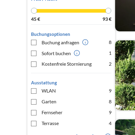
45
€
93
€
Buchungsoptionen
8
Buchung anfragen
1
Sofort buchen
Kostenfreie Stornierung
2
Ausstattung
WLAN
9
Garten
8
Fernseher
9
Terrasse
4