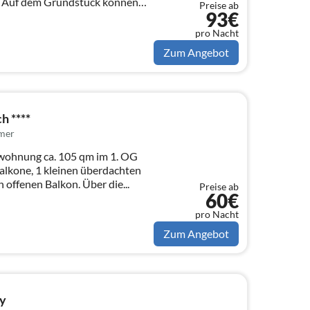
. Auf dem Grundstück können
Preise ab
93€
pro Nacht
Zum Angebot
h ****
mer
nwohnung ca. 105 qm im 1. OG
n überdachten
d einen großen offenen Balkon. Über die...
Preise ab
60€
pro Nacht
Zum Angebot
y