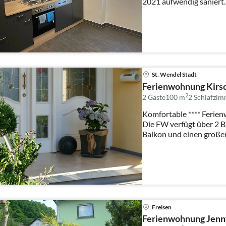
2021 aufwendig saniert
bis zu ...
St. Wendel Stadt
Ferienwohnung Kirsc
2
2 Gäste
100 m
2
Schlafzim
Komfortable **** Ferie
Die FW verfügt über 2 Balkone, 1 kleine
Balkon un
Freisen
Ferienwohnung Jenn