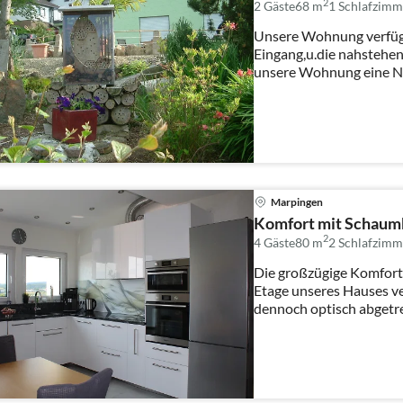
2
2 Gäste
68 m
1
Schlafzimm
Unsere Wohnung verfügt
Eingang,u.die nahstehe
unsere Wohnung eine N
sich d...
Marpingen
Komfort mit Schaum
2
4 Gäste
80 m
2
Schlafzimm
Die großzügige Komfort
Etage unseres Hauses ve
dennoch optisch abget
Komfor...