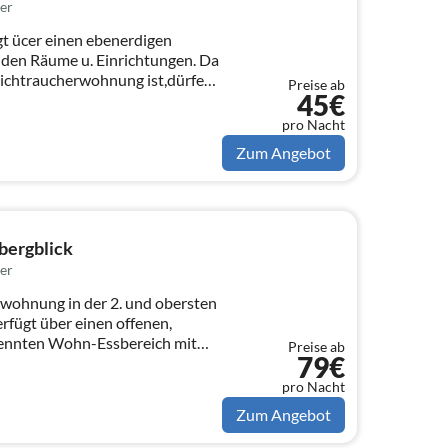
er
 ücer einen ebenerdigen
nden Räume u. Einrichtungen. Da
ichtraucherwohnung ist,dürfen
Preise ab
45€
pro Nacht
Zum Angebot
bergblick
er
wohnung in der 2. und obersten
rfügt über einen offenen,
rennten Wohn-Essbereich mit
Preise ab
79€
pro Nacht
Zum Angebot