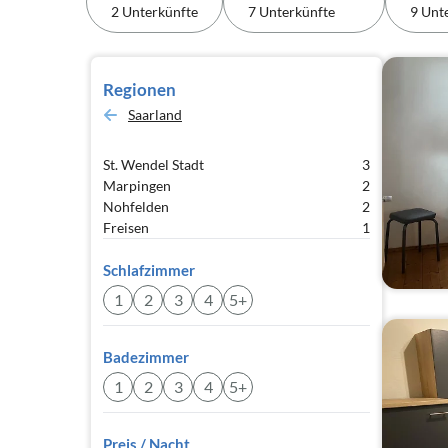
2 Unterkünfte
7 Unterkünfte
9 Unt
Regionen
Saarland
St. Wendel Stadt
3
Marpingen
2
Nohfelden
2
Freisen
1
Schlafzimmer
1
2
3
4
5+
Badezimmer
1
2
3
4
5+
Preis / Nacht