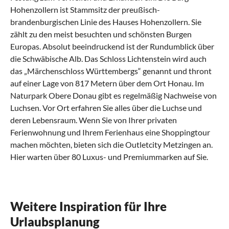
Hohenzollern ist Stammsitz der preußisch-
brandenburgischen Linie des Hauses Hohenzollern. Sie
zählt zu den meist besuchten und schönsten Burgen
Europas. Absolut beeindruckend ist der Rundumblick über
die Schwäbische Alb. Das Schloss Lichtenstein wird auch
das „Märchenschloss Württembergs“ genannt und thront
auf einer Lage von 817 Metern über dem Ort Honau. Im
Naturpark Obere Donau gibt es regelmäßig Nachweise von
Luchsen. Vor Ort erfahren Sie alles über die Luchse und
deren Lebensraum. Wenn Sie von Ihrer privaten
Ferienwohnung und Ihrem Ferienhaus eine Shoppingtour
machen möchten, bieten sich die Outletcity Metzingen an.
Hier warten über 80 Luxus- und Premiummarken auf Sie.
Was sollte man in Schwäbische Alb erlebt
Was kann man in Schwäbische Alb mit
Was hat die regionale Küche von
Welche kulturellen Highlights gibt es in
Was sind beliebte Anreisewege nach
haben?
Kindern machen?
Schwäbische Alb zu bieten?
Schwäbische Alb?
Schwäbische Alb?
Highlights in der Schwäbischen Alb
Familienurlaub in der Schwäbischen Alb – ein
Kulinarische Spezialitäten im Schwabenland
Kunst und Kultur – Mythos Schwäbische Alb
So gelingt die problemlose Anreise in die
Weitere Inspiration für Ihre
Erlebnis für Kinder
Schwäbische Alb
Urlaubsplanung
In der Schwäbischen Alb erwartet Sie ein neben einer
Die schwäbische Küche ist deftig und bodenständig. Früher
Die Schwäbische Alb ist ein Ort der Künstler, Dichter und