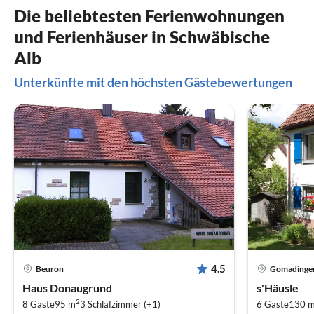
Die beliebtesten Ferienwohnungen
und Ferienhäuser in Schwäbische
Alb
Unterkünfte mit den höchsten Gästebewertungen
4.5
Beuron
Gomadinge
Haus Donaugrund
s'Häusle
2
8 Gäste
95 m
3
Schlafzimmer (+1)
6 Gäste
130 