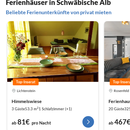
Ferienhäuser in Schwäbische Alb
Beliebte Ferienunterkünfte von privat mieten
Top-Inserat
Top-Inser
Lichtenstein
Rosenfeld
Himmelswiese
Ferienhau
2
3 Gäste
53.3 m
1
Schlafzimmer (+1)
20 Gäste
32
81€
467
ab
pro Nacht
ab