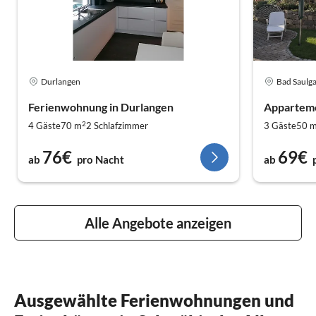
Durlangen
Bad Saulg
Ferienwohnung in Durlangen
Apparteme
2
4 Gäste
70 m
2
Schlafzimmer
3 Gäste
50 
76€
69€
ab
pro Nacht
ab
Alle Angebote anzeigen
Ausgewählte Ferienwohnungen und