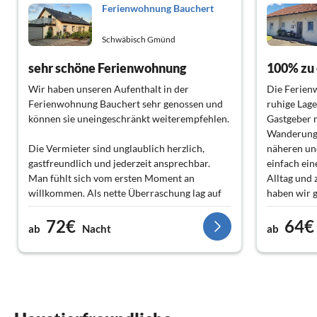
Ferienwohnung Bauchert
Schwäbisch Gmünd
sehr schöne Ferienwohnung
100% zu
Wir haben unseren Aufenthalt in der
Die Ferienw
Ferienwohnung Bauchert sehr genossen und
ruhige Lage
können sie uneingeschränkt weiterempfehlen.
Gastgeber m
Wanderungen
Die Vermieter sind unglaublich herzlich,
näheren un
gastfreundlich und jederzeit ansprechbar.
einfach ei
Man fühlt sich vom ersten Moment an
Alltag und 
willkommen. Als nette Überraschung lag auf
haben wir 
jedem Kopfkissen eine kleine Schokolade und
wieder in 
72€
64€
im Kühlschrank standen bereits Getränke für
ab
Nacht
ab
uns bereit – eine liebevolle Aufmerksamkeit,
über die wir uns sehr gefreut haben.
Die Ferienwohnung bietet ausreichend Platz
für vier Personen. Besonders positiv fanden
wir, dass die Kinder nicht in einem Etagenbett