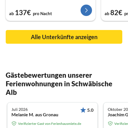
137€
82€
ab
pro Nacht
ab
p
Alle Unterkünfte anzeigen
Gästebewertungen unserer
Ferienwohnungen in Schwäbische
Alb
Juli 2026
Oktober 2
5.0
Melanie M. aus Gronau
Joachim G
Verifizierter Gast von Ferienhausmiete.de
Verifizi