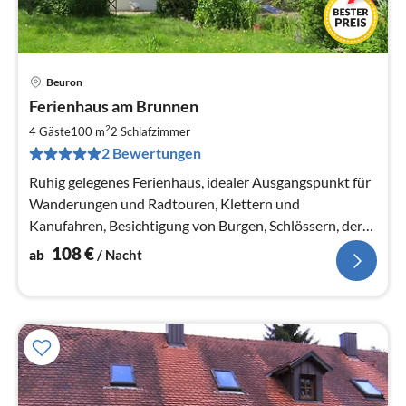
Beuron
Pre
Ferienhaus am Brunnen
ab
1
2
4 Gäste
100 m
2
Schlafzimmer
pr
2 Bewertungen
Na
Ruhig gelegenes Ferienhaus, idealer Ausgangspunkt für
Wanderungen und Radtouren, Klettern und
Kanufahren, Besichtigung von Burgen, Schlössern, der
Bodensee ist schnell erreichbar.
108
€
ab
/ Nacht