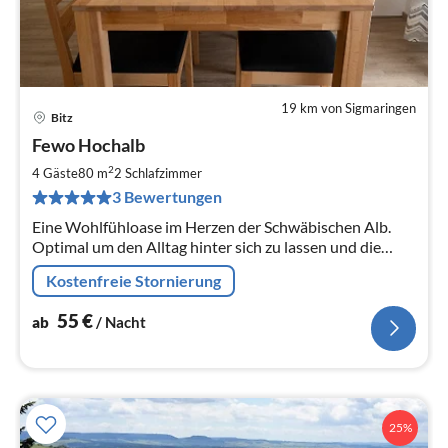
19 km von Sigmaringen
Bitz
Pre
Fewo Hochalb
ab
5
2
4 Gäste
80 m
2
Schlafzimmer
pr
3 Bewertungen
Na
Eine Wohlfühloase im Herzen der Schwäbischen Alb.
Optimal um den Alltag hinter sich zu lassen und die
idyllische Natur des Zollernalbkreises zu erkunden.
Kostenfreie Stornierung
55
€
ab
/ Nacht
25%