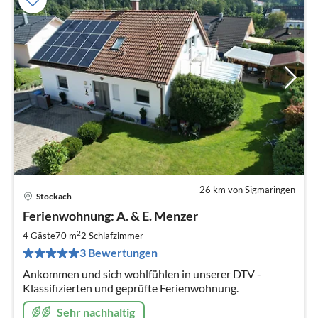
26 km von Sigmaringen
Stockach
Pre
Ferienwohnung: A. & E. Menzer
ab
7
2
4 Gäste
70 m
2
Schlafzimmer
pr
3 Bewertungen
Na
Ankommen und sich wohlfühlen in unserer DTV -
Klassifizierten und geprüfte Ferienwohnung.
Sehr nachhaltig