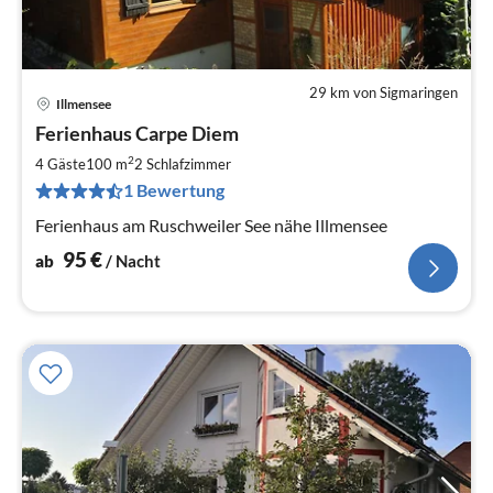
29 km von Sigmaringen
Illmensee
Pre
Ferienhaus Carpe Diem
ab
9
2
4 Gäste
100 m
2
Schlafzimmer
pr
1 Bewertung
Na
Ferienhaus am Ruschweiler See nähe Illmensee
95
€
ab
/ Nacht