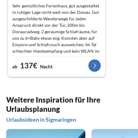
Sehr gemütliches Ferienhaus, gut ausgestattet
in ruhiger Lage nicht weit von der Donau. Gut
ausgeschilderte Wanderwege für jeden
Anspruch direkt vor der Tür, 200m bis
Donauradweg. 2 geräumige Schlafräume, für
uns zu 6+Baby etwas eng. Konnten aber auf
Empore und Schlafcouch ausweichen. Im Tal
schlechter Handyempfang und kein WLAN im
Haus, aber vielleicht kommt man ja genau
137€
deswegen…
ab
Nacht
Weitere Inspiration für Ihre
Urlaubsplanung
Urlaubsideen in Sigmaringen