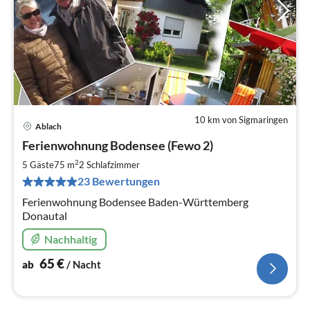
10 km von Sigmaringen
Ablach
Pre
Ferienwohnung Bodensee (Fewo 2)
ab
6
2
5 Gäste
75 m
2
Schlafzimmer
pr
23 Bewertungen
Na
Ferienwohnung Bodensee Baden-Württemberg
Donautal
Nachhaltig
65
€
ab
/ Nacht