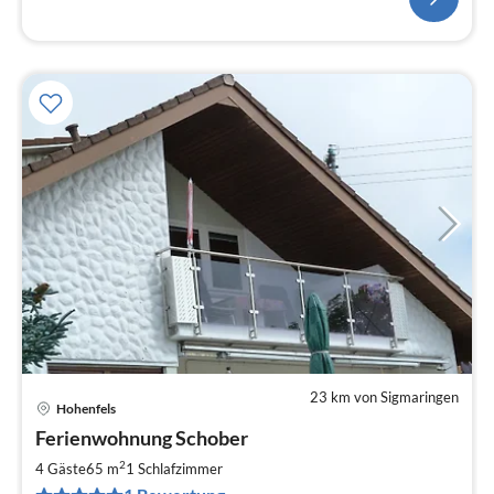
23 km von Sigmaringen
Hohenfels
Pre
Ferienwohnung Schober
ab
4
2
4 Gäste
65 m
1
Schlafzimmer
pr