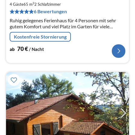
7
2
4 Gäste
65 m
2
Schlafzimmer
pr
6 Bewertungen
Na
Ruhig gelegenes Ferienhaus für 4 Personen mit sehr
gutem Komfort und viel Platz im Garten für viele
Freizeitmöglichkeiten. WLAN kostenlos
Kostenfreie Stornierung
70
€
ab
/ Nacht