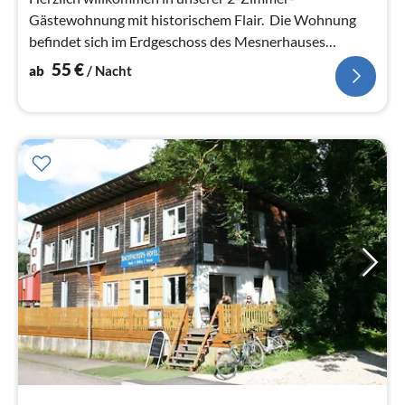
Gästewohnung mit historischem Flair. Die Wohnung
befindet sich im Erdgeschoss des Mesnerhauses
Mengen, welches 1467 erbaut wurde.
55
€
ab
/ Nacht