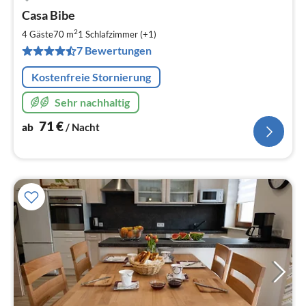
Pre
Casa Bibe
ab
7
2
4 Gäste
70 m
1
Schlafzimmer (+1)
pr
7 Bewertungen
Na
Kostenfreie Stornierung
Sehr nachhaltig
71
€
ab
/ Nacht