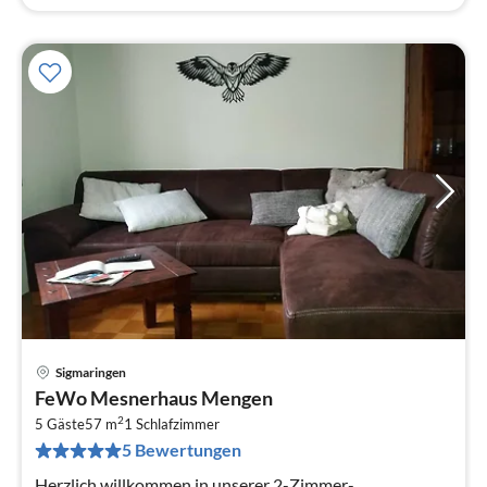
Sigmaringen
Pre
FeWo Mesnerhaus Mengen
ab
2
5
5 Gäste
57 m
1
Schlafzimmer
5 Bewertungen
pr
Na
Herzlich willkommen in unserer 2-Zimmer-