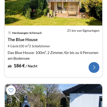
25 km von Sigmaringen
Pre
Herdwangen-Schönach
ab
1
The Blue House
pr
2
4 Gäste
100 m
2
Schlafzimmer
Na
Das Blue House: 100m², 2 Zimmer, für bis zu 4 Personen
am Bodensee
186
€
ab
/ Nacht