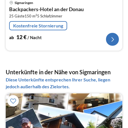
Pre
Sigmaringen
ab
Backpackers-Hotel an der Donau
1
2
25 Gäste
150 m
5
Schlafzimmer
pr
Na
Kostenfreie Stornierung
12
€
ab
/ Nacht
Unterkünfte in der Nähe von Sigmaringen
Diese Unterkünfte entsprechen Ihrer Suche, liegen
jedoch außerhalb des Zielortes.