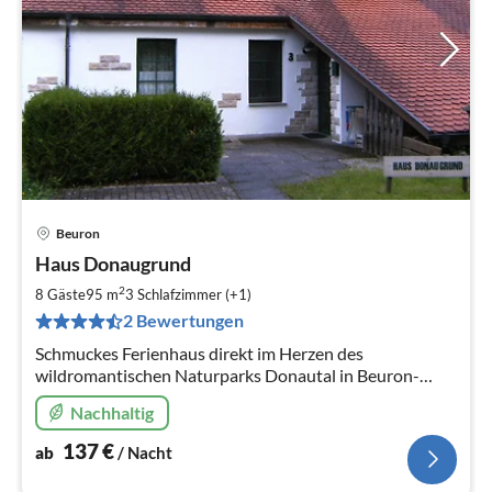
Beuron
Pre
Haus Donaugrund
ab
1
2
8 Gäste
95 m
3
Schlafzimmer (+1)
pr
2 Bewertungen
Na
Schmuckes Ferienhaus direkt im Herzen des
wildromantischen Naturparks Donautal in Beuron-
Thiergarten mit Platz für 8 Personen. Ausgangspunkt
Nachhaltig
für die nahegelegene Bodenseeregion.
137
€
ab
/ Nacht