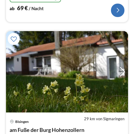
69
€
ab
/ Nacht
29 km von Sigmaringen
Bisingen
Pre
am Fuße der Burg Hohenzollern
ab