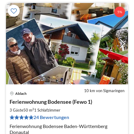
5%
10 km von Sigmaringen
Ablach
Pre
Ferienwohnung Bodensee (Fewo 1)
ab
5
2
3 Gäste
50 m
1
Schlafzimmer
pr
24 Bewertungen
Na
Ferienwohnung Bodensee Baden-Württemberg
Donautal