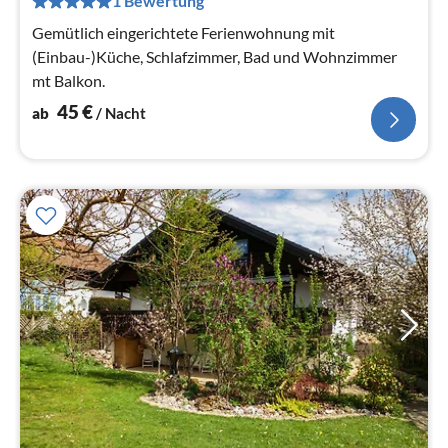
1 Bewertung
Na
Gemütlich eingerichtete Ferienwohnung mit
(Einbau-)Küche, Schlafzimmer, Bad und Wohnzimmer
mt Balkon.
45
€
ab
/ Nacht