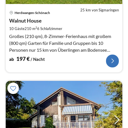
25 km von Sigmaringen
Pre
Herdwangen-Schönach
ab
1
Walnut House
pr
2
10 Gäste
210 m
6
Schlafzimmer
Na
Großes (210 qm), 8-Zimmer-Ferienhaus mit großem
(800 qm) Garten für Familie und Gruppen bis 10
Personen nur 15 km von Überlingen am Bodensee
entfernt.
197
€
ab
/ Nacht