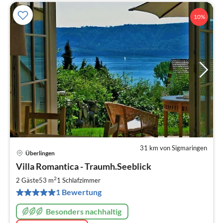
10%
31 km von Sigmaringen
Überlingen
Pre
Villa Romantica - Traumh.Seeblick
ab
1
2
2 Gäste
53 m
1
Schlafzimmer
pr
1 Bewertung
Na
Besonders nachhaltig