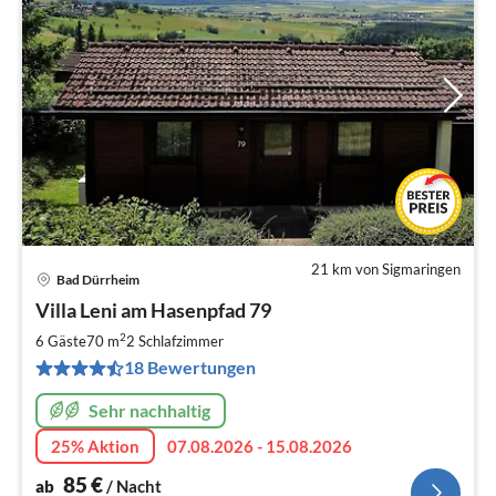
21 km von Sigmaringen
Bad Dürrheim
Pre
Villa Leni am Hasenpfad 79
ab
8
2
6 Gäste
70 m
2
Schlafzimmer
pr
18 Bewertungen
Na
Sehr nachhaltig
25% Aktion
07.08.2026 - 15.08.2026
85
€
ab
/ Nacht