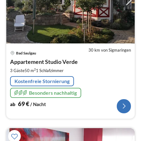
30 km von Sigmaringen
Pre
Bad Saulgau
ab
6
Appartement Studio Verde
pr
2
3 Gäste
50 m
1
Schlafzimmer
Na
Kostenfreie Stornierung
Besonders nachhaltig
69
€
ab
/ Nacht