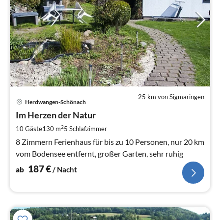
25 km von Sigmaringen
Pre
Herdwangen-Schönach
ab
1
Im Herzen der Natur
pr
2
10 Gäste
130 m
5
Schlafzimmer
Na
8 Zimmern Ferienhaus für bis zu 10 Personen, nur 20 km
vom Bodensee entfernt, großer Garten, sehr ruhig
187
€
ab
/ Nacht