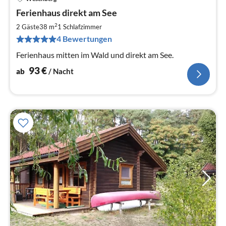
Pre
Ferienhaus direkt am See
ab
9
2
2 Gäste
38 m
1
Schlafzimmer
pr
4 Bewertungen
Na
Ferienhaus mitten im Wald und direkt am See.
93
€
ab
/ Nacht