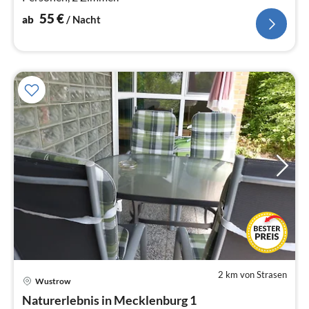
55
€
ab
/ Nacht
2 km von Strasen
Pre
Wustrow
ab
5
Naturerlebnis in Mecklenburg 1