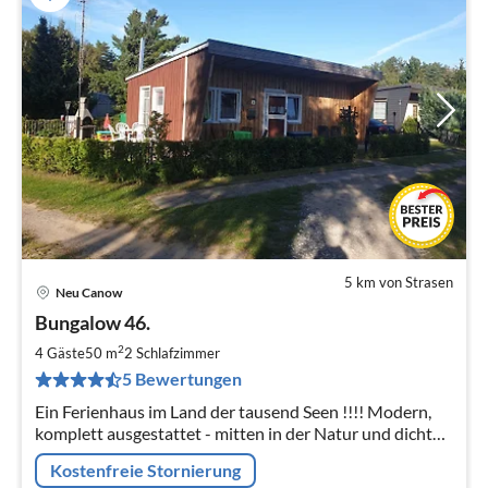
5 km von Strasen
Neu Canow
Pre
Bungalow 46.
ab
6
2
4 Gäste
50 m
2
Schlafzimmer
pr
5 Bewertungen
Na
Ein Ferienhaus im Land der tausend Seen !!!! Modern,
komplett ausgestattet - mitten in der Natur und dicht
am See.
Kostenfreie Stornierung