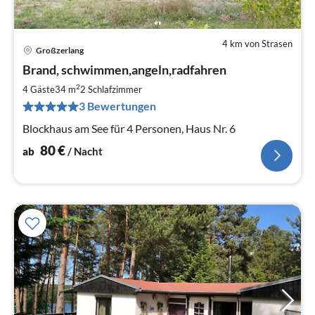
4 km von Strasen
Großzerlang
Pre
Brand, schwimmen,angeln,radfahren
ab
8
2
4 Gäste
34 m
2
Schlafzimmer
pr
3 Bewertungen
Na
Blockhaus am See für 4 Personen, Haus Nr. 6
80
€
ab
/ Nacht