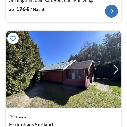
Ausflüge mit dem Rad, Boot oder Fahrzeug.
176
€
ab
/ Nacht
Pre
Strasen
ab
5
Ferienhaus Südland