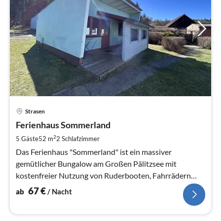
Pre
Strasen
ab
6
Ferienhaus Sommerland
pr
2
5 Gäste
52 m
2
Schlafzimmer
Na
Das Ferienhaus "Sommerland" ist ein massiver
gemütlicher Bungalow am Großen Pälitzsee mit
kostenfreier Nutzung von Ruderbooten, Fahrrädern
und Kanus
67
€
ab
/ Nacht