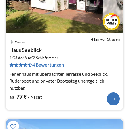
4 km von Strasen
Canow
Pre
Haus Seeblick
ab
7
2
4 Gäste
68 m
2
Schlafzimmer
pr
4 Bewertungen
Na
Ferienhaus mit überdachter Terrasse und Seeblick.
Ruderboot und privater Bootssteg unentgeltlich
nutzbar.
77
€
ab
/ Nacht