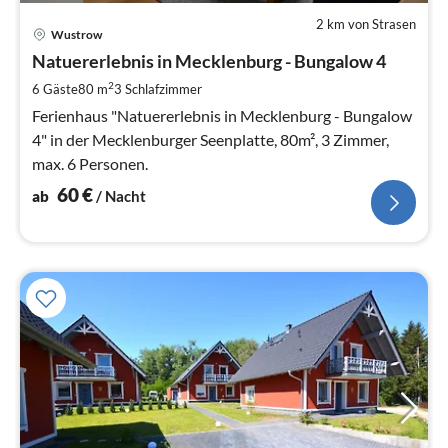
2 km von Strasen
Pre
Wustrow
ab
6
Natuererlebnis in Mecklenburg - Bungalow 4
pr
2
6 Gäste
80 m
3
Schlafzimmer
Na
Ferienhaus "Natuererlebnis in Mecklenburg - Bungalow
4" in der Mecklenburger Seenplatte, 80m², 3 Zimmer,
max. 6 Personen.
60
€
ab
/ Nacht