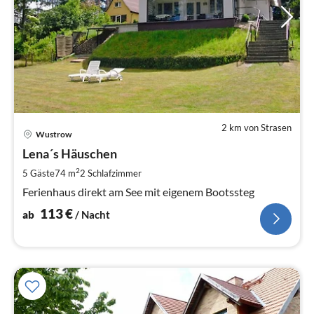
2 km von Strasen
Pre
Wustrow
ab
1
Lena´s Häuschen
pr
2
5 Gäste
74 m
2
Schlafzimmer
Na
Ferienhaus direkt am See mit eigenem Bootssteg
113
€
ab
/ Nacht