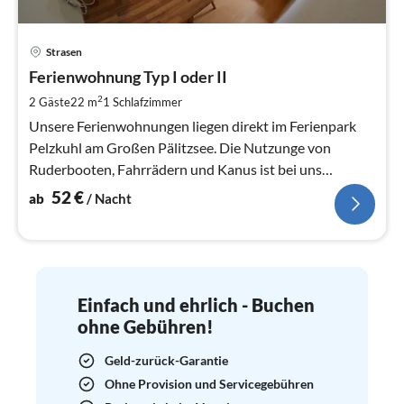
Pre
Strasen
ab
5
Ferienwohnung Typ I oder II
pr
2
2 Gäste
22 m
1
Schlafzimmer
Na
Unsere Ferienwohnungen liegen direkt im Ferienpark
Pelzkuhl am Großen Pälitzsee. Die Nutzunge von
Ruderbooten, Fahrrädern und Kanus ist bei uns
kostenfrei.
52
€
ab
/ Nacht
Einfach und ehrlich - Buchen
ohne Gebühren!
Geld-zurück-Garantie
Ohne Provision und Servicegebühren