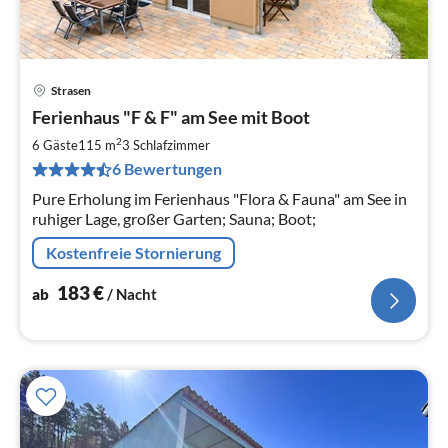
Strasen
Pre
Ferienhaus "F & F" am See mit Boot
ab
1
2
6 Gäste
115 m
3
Schlafzimmer
pr
6 Bewertungen
Na
Pure Erholung im Ferienhaus "Flora & Fauna" am See in
ruhiger Lage, großer Garten; Sauna; Boot;
Kostenfreie Stornierung
183
€
ab
/ Nacht