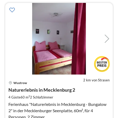
2 km von Strasen
Pre
Wustrow
ab
5
Naturerlebnis in Mecklenburg 2
pr
2
4 Gäste
60 m
2
Schlafzimmer
Na
Ferienhaus "Naturerlebnis in Mecklenburg - Bungalow
2" in der Mecklenburger Seenplatte, 60m², für 4
Personen, 2 Zimmer.