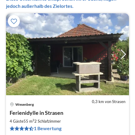
jedoch außerhalb des Zielortes.
0,3 km von Strasen
Wesenberg
Pre
Ferienidylle in Strasen
ab
9
2
4 Gäste
55 m
2
Schlafzimmer
pr
1 Bewertung
Na