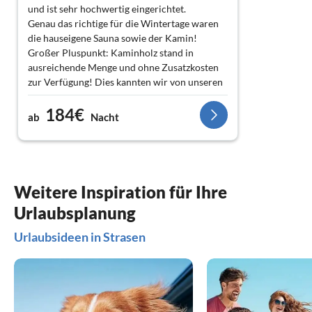
und ist sehr hochwertig eingerichtet.
Genau das richtige für die Wintertage waren
die hauseigene Sauna sowie der Kamin!
Großer Pluspunkt: Kaminholz stand in
ausreichende Menge und ohne Zusatzkosten
zur Verfügung! Dies kannten wir von unseren
vorherigen Winterurlauben nicht!
184€
Wir waren Mitte Dezember für eine Woche in
ab
Nacht
dem Ferienhaus um uns mal vom alltäglichen
Stress zu erholen und kamen voll auf unsere
Kosten!
Weitere Inspiration für Ihre
Urlaubsplanung
Urlaubsideen in Strasen