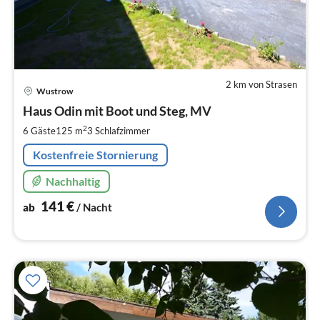
2 km von Strasen
Pre
Wustrow
ab
1
Haus Odin mit Boot und Steg, MV
pr
2
6 Gäste
125 m
3
Schlafzimmer
Na
Kostenfreie Stornierung
Nachhaltig
141
€
ab
/ Nacht