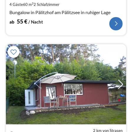
pr
2
4 Gäste
60 m
2
Schlafzimmer
Na
Bungalow in Pälitzhof am Pälitzsee in ruhiger Lage
55
€
ab
/ Nacht
2 km von Strasen
Pre