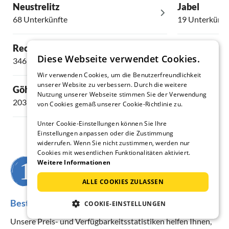
Neustrelitz
Jabel
68 Unterkünfte
19 Unterkünft
Rechlin
Untergöhre
Diese Webseite verwendet Cookies.
346 Unterkünfte
24 Unterkünft
Wir verwenden Cookies, um die Benutzerfreundlichkeit
unserer Website zu verbessern. Durch die weitere
Göhren-Lebbin
Schwarz
Nutzung unserer Webseite stimmen Sie der Verwendung
203 Unterkünfte
24 Unterkünft
von Cookies gemäß unserer Cookie-Richtlinie zu.
Unter Cookie-Einstellungen können Sie Ihre
Einstellungen anpassen oder die Zustimmung
widerrufen. Wenn Sie nicht zustimmen, werden nur
Cookies mit wesentlichen Funktionalitäten aktiviert.
Weitere Informationen
Wann möchten Sie verreisen?
ALLE COOKIES ZULASSEN
Beste Reisezeit für die Region Strasen
COOKIE-EINSTELLUNGEN
Unsere Preis- und Verfügbarkeitsstatistiken helfen Ihnen,