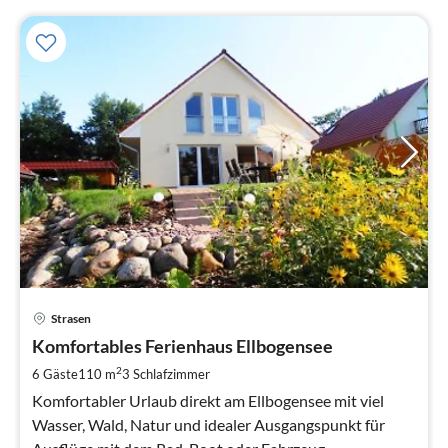
Pre
Strasen
ab
1
Komfortables Ferienhaus Ellbogensee
pr
2
6 Gäste
110 m
3
Schlafzimmer
Na
Komfortabler Urlaub direkt am Ellbogensee mit viel
Wasser, Wald, Natur und idealer Ausgangspunkt für