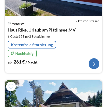
2 km von Strasen
Pre
Wustrow
ab
2
Haus Rike, Urlaub am Plätlinsee,MV
pr
2
6 Gäste
125 m
3
Schlafzimmer
Na
Kostenfreie Stornierung
Nachhaltig
261
€
ab
/ Nacht