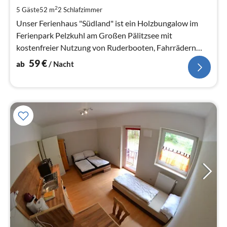
pr
2
5 Gäste
52 m
2
Schlafzimmer
Na
Unser Ferienhaus "Südland" ist ein Holzbungalow im
Ferienpark Pelzkuhl am Großen Pälitzsee mit
kostenfreier Nutzung von Ruderbooten, Fahrrädern
und Kanus
59
€
ab
/ Nacht