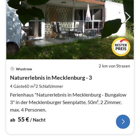
2 km von Strasen
Pre
Wustrow
ab
5
Naturerlebnis in Mecklenburg - 3
pr
2
4 Gäste
60 m
2
Schlafzimmer
Na
Ferienhaus "Naturerlebnis in Mecklenburg - Bungalow
3" in der Mecklenburger Seenplatte, 50m², 2 Zimmer,
max. 4 Personen.
55
€
ab
/ Nacht