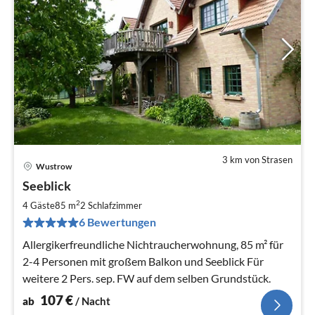
3 km von Strasen
Wustrow
Pre
Seeblick
ab
1
2
4 Gäste
85 m
2
Schlafzimmer
pr
6 Bewertungen
Na
Allergikerfreundliche Nichtraucherwohnung, 85 m² für
2-4 Personen mit großem Balkon und Seeblick Für
weitere 2 Pers. sep. FW auf dem selben Grundstück.
107
€
ab
/ Nacht