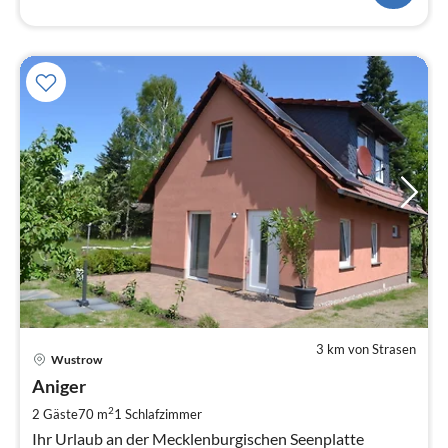
3 km von Strasen
Pre
Wustrow
ab
1
Aniger
pr
2
2 Gäste
70 m
1
Schlafzimmer
Na
Ihr Urlaub an der Mecklenburgischen Seenplatte