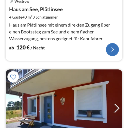
Wustrow
ab
1
Haus am See, Plätlinsee
pr
2
4 Gäste
40 m
3
Schlafzimmer
Na
Haus am Plätlinsee mit einem direkten Zugang über
einen Bootssteg zum See und einem flachen
Wasserzugang, bestens geeignet für Kanufahrer
120
€
ab
/ Nacht