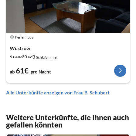
Ferienhaus
Wustrow
2
3
6
80
Gäste
m
Schlafzimmer
61€
ab
pro Nacht
Alle Unterkünfte anzeigen von Frau B. Schubert
Weitere Unterkünfte, die Ihnen auch
gefallen könnten