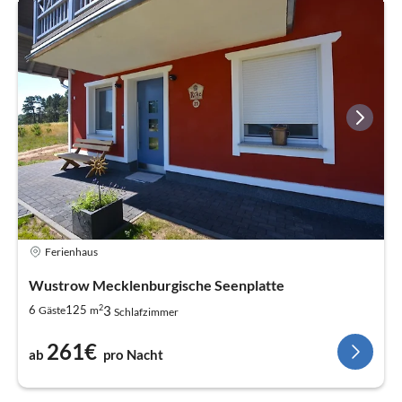
Ferienhaus
Wustrow Mecklenburgische Seenplatte
2
3
6
125
Gäste
m
Schlafzimmer
261€
ab
pro Nacht