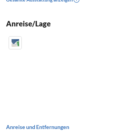
Kinderbett
Grill
Anreise/Lage
Kinder willkommen
Anreise und Entfernungen