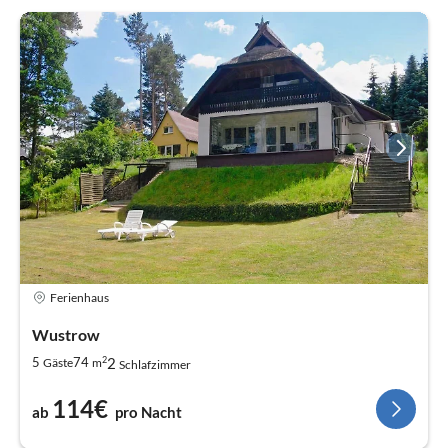
Ferienhaus
Wustrow
2
2
5
74
Gäste
m
Schlafzimmer
114€
ab
pro Nacht