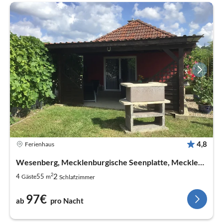
4,8
Ferienhaus
Wesenberg, Mecklenburgische Seenplatte, Mecklenbur
2
2
4
55
Gäste
m
Schlafzimmer
97€
ab
pro Nacht