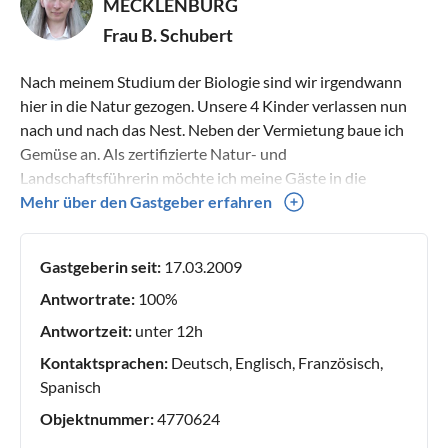
MECKLENBURG
Frau B. Schubert
Nach meinem Studium der Biologie sind wir irgendwann
hier in die Natur gezogen. Unsere 4 Kinder verlassen nun
nach und nach das Nest. Neben der Vermietung baue ich
Gemüse an. Als zertifizierte Natur- und
Landschaftsführerin möchte ich meine Gäste in die
Geheimnisse der Natur einweihen. Besonders interessiert
Mehr über den Gastgeber erfahren
mich hier das Kleine und Unscheinbare.
Gastgeberin seit:
17.03.2009
Antwortrate:
100%
Antwortzeit:
unter 12h
Kontaktsprachen:
Deutsch, Englisch, Französisch,
Spanisch
Objektnummer:
4770624