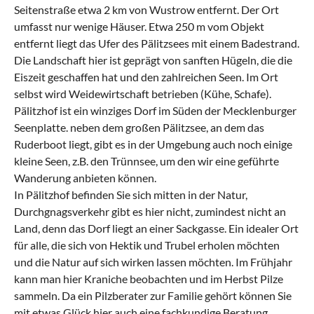
Seitenstraße etwa 2 km von Wustrow entfernt. Der Ort
umfasst nur wenige Häuser. Etwa 250 m vom Objekt
entfernt liegt das Ufer des Pälitzsees mit einem Badestrand.
Die Landschaft hier ist geprägt von sanften Hügeln, die die
Eiszeit geschaffen hat und den zahlreichen Seen. Im Ort
selbst wird Weidewirtschaft betrieben (Kühe, Schafe).
Pälitzhof ist ein winziges Dorf im Süden der Mecklenburger
Seenplatte. neben dem großen Pälitzsee, an dem das
Ruderboot liegt, gibt es in der Umgebung auch noch einige
kleine Seen, z.B. den Trünnsee, um den wir eine geführte
Wanderung anbieten können.
In Pälitzhof befinden Sie sich mitten in der Natur,
Durchgnagsverkehr gibt es hier nicht, zumindest nicht an
Land, denn das Dorf liegt an einer Sackgasse. Ein idealer Ort
für alle, die sich von Hektik und Trubel erholen möchten
und die Natur auf sich wirken lassen möchten. Im Frühjahr
kann man hier Kraniche beobachten und im Herbst Pilze
sammeln. Da ein Pilzberater zur Familie gehört können Sie
mit etwas Glück hier auch eine fachkundige Beratung