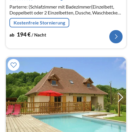
Na
Parterre: (Schlafzimmer mit Badezimmer(Einzelbett,
Doppelbett oder 2 Einzelbetten, Dusche, Waschbecken),
Sauna(Massagedusche)
Kostenfreie Stornierung
194
€
ab
/ Nacht