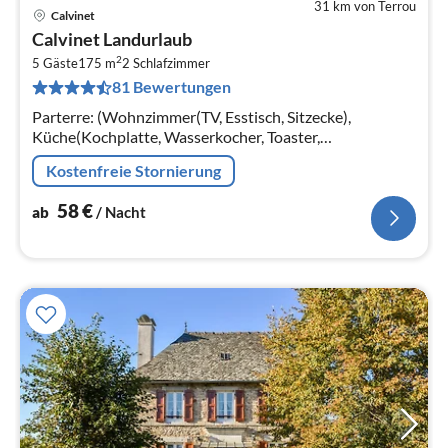
31 km von Terrou
Calvinet
Pre
Calvinet Landurlaub
ab
2
5
5 Gäste
175 m
2
Schlafzimmer
81 Bewertungen
pr
Na
Parterre: (Wohnzimmer(TV, Esstisch, Sitzecke),
Küche(Kochplatte, Wasserkocher, Toaster,
Kaffeemaschine, Backofen, Mikrowelle, Spülmaschine,
Kostenfreie Stornierung
Kühl-/Gefrierkombination)
58
€
ab
/ Nacht