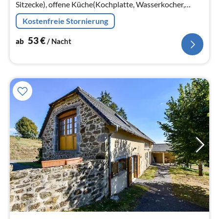
Sitzecke), offene Küche(Kochplatte, Wasserkocher,
Toaster, Dunstabzugshaube, Kaffeemaschine, Backofen,
Kostenfreie Stornierung
Backofen, Mikrowelle, Spülmasc...
53
€
ab
/ Nacht