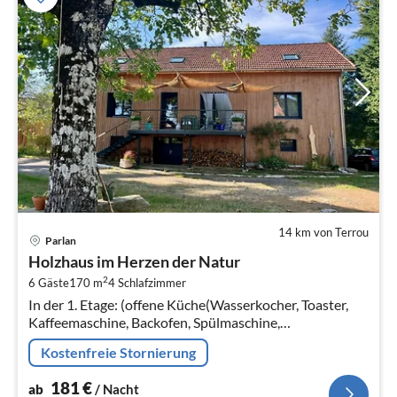
14 km von Terrou
Pre
Parlan
ab
Holzhaus im Herzen der Natur
1
2
6 Gäste
170 m
4
Schlafzimmer
pr
In der 1. Etage: (offene Küche(Wasserkocher, Toaster,
Na
Kaffeemaschine, Backofen, Spülmaschine,
Kühl-/Gefrierkombination), Wohn/Esszimmer(Esstisch,
Kostenfreie Stornierung
Herd(Holz), Sitzecke)
181
€
ab
/ Nacht