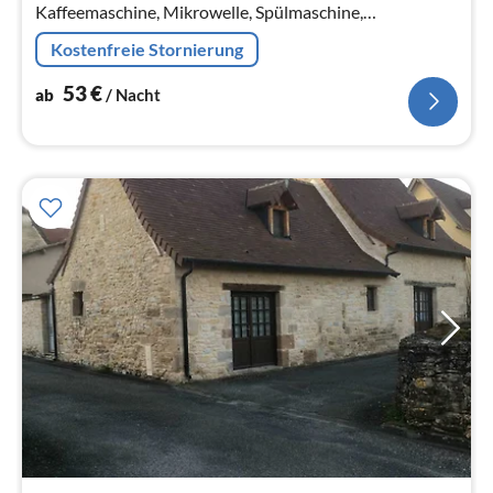
Kaffeemaschine, Mikrowelle, Spülmaschine,
Kühlschrank), Wohn/Esszimmer(TV, Esstisch, DVD-
Kostenfreie Stornierung
Spieler, Video)
53
€
ab
/ Nacht