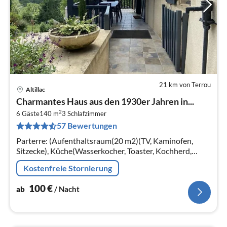
21 km von Terrou
Altillac
Pre
Charmantes Haus aus den 1930er Jahren in...
ab
2
1
6 Gäste
140 m
3
Schlafzimmer
57 Bewertungen
pr
Na
Parterre: (Aufenthaltsraum(20 m2)(TV, Kaminofen,
Sitzecke), Küche(Wasserkocher, Toaster, Kochherd,
Dunstabzugshaube, Kaffeemaschine, Backofen,
Kostenfreie Stornierung
Mikrowelle, Spülmaschine, Kühl-/Gefri...
100
€
ab
/ Nacht