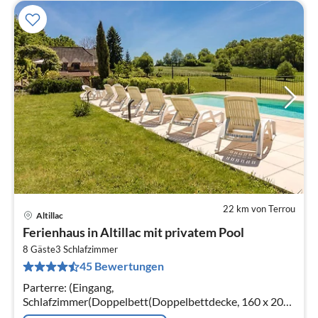
22 km von Terrou
Altillac
Pre
Ferienhaus in Altillac mit privatem Pool
ab
2
8 Gäste
3
Schlafzimmer
45 Bewertungen
pr
Na
Parterre: (Eingang,
Schlafzimmer(Doppelbett(Doppelbettdecke, 160 x 200
cm), Babybett), Schlafzimmer(2x