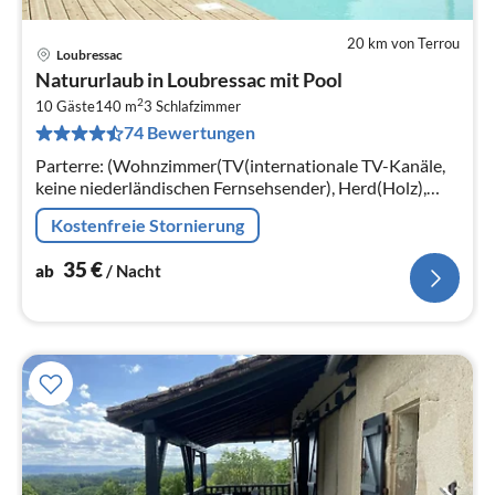
20 km von Terrou
Loubressac
Pre
Natururlaub in Loubressac mit Pool
ab
2
3
10 Gäste
140 m
3
Schlafzimmer
74 Bewertungen
pr
Na
Parterre: (Wohnzimmer(TV(internationale TV-Kanäle,
keine niederländischen Fernsehsender), Herd(Holz),
Sitzecke, DVD-Spieler)
Kostenfreie Stornierung
35
€
ab
/ Nacht