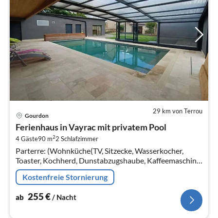
29 km von Terrou
Pre
Gourdon
ab
Ferienhaus in Vayrac mit privatem Pool
2
2
4 Gäste
90 m
2
Schlafzimmer
pr
Parterre: (Wohnküche(TV, Sitzecke, Wasserkocher,
Na
Toaster, Kochherd, Dunstabzugshaube, Kaffeemaschine,
Backofen, Mikrowelle, Spülmaschine,
Kostenfreie Stornierung
Kühl-/Gefrierkombination)
255
€
ab
/ Nacht