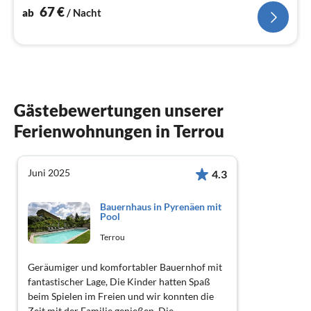
67
€
ab
/ Nacht
Gästebewertungen unserer
Ferienwohnungen in Terrou
Juni 2025
4.3
Bauernhaus in Pyrenäen mit
Pool
Terrou
Geräumiger und komfortabler Bauernhof mit
fantastischer Lage, Die Kinder hatten Spaß
beim Spielen im Freien und wir konnten die
Zeit mit der Familie genießen, Die