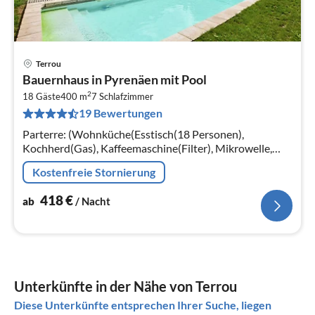
Terrou
Pre
Bauernhaus in Pyrenäen mit Pool
ab
2
4
18 Gäste
400 m
7
Schlafzimmer
19 Bewertungen
pr
Na
Parterre: (Wohnküche(Esstisch(18 Personen),
Kochherd(Gas), Kaffeemaschine(Filter), Mikrowelle,
Kühlschrank, Waschmaschine), Wohn/Esszimmer(TV,
Kostenfreie Stornierung
Herd(Holz)
418
€
ab
/ Nacht
Unterkünfte in der Nähe von Terrou
Diese Unterkünfte entsprechen Ihrer Suche, liegen