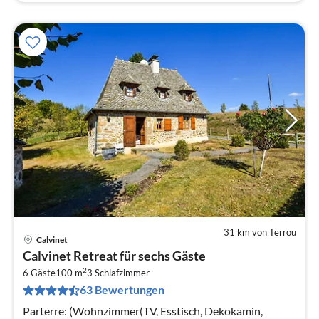
31 km von Terrou
Calvinet
Pre
Calvinet Retreat für sechs Gäste
ab
2
5
6 Gäste
100 m
3
Schlafzimmer
63 Bewertungen
pr
Na
Parterre: (Wohnzimmer(TV, Esstisch, Dekokamin,