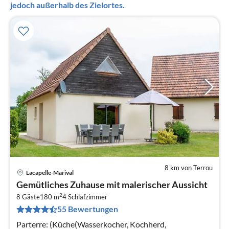
jedoch außerhalb des Zielortes.
8 km von Terrou
Lacapelle-Marival
Pre
Gemütliches Zuhause mit malerischer Aussicht
ab
2
5
8 Gäste
180 m
4
Schlafzimmer
55 Bewertungen
pr
Na
Parterre: (Küche(Wasserkocher, Kochherd,