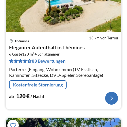
13 km von Terrou
Thémines
Pre
Eleganter Aufenthalt in Thémines
ab
2
1
6 Gäste
120 m
4
Schlafzimmer
83 Bewertungen
pr
Na
Parterre: (Eingang, Wohnzimmer(TV, Esstisch,
Kaminofen, Sitzecke, DVD-Spieler, Stereoanlage)
Kostenfreie Stornierung
120
€
ab
/ Nacht