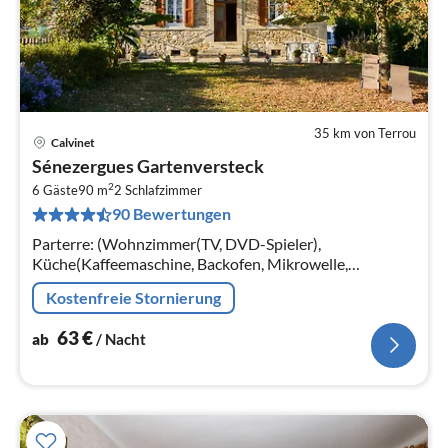
35 km von Terrou
Calvinet
Pre
Sénezergues Gartenversteck
ab
2
6
6 Gäste
90 m
2
Schlafzimmer
90 Bewertungen
pr
Na
Parterre: (Wohnzimmer(TV, DVD-Spieler),
Küche(Kaffeemaschine, Backofen, Mikrowelle,
Spülmaschine, Kühl-/Gefrierkombination), Toilette) In
Kostenfreie Stornierung
der 1.
63
€
ab
/ Nacht