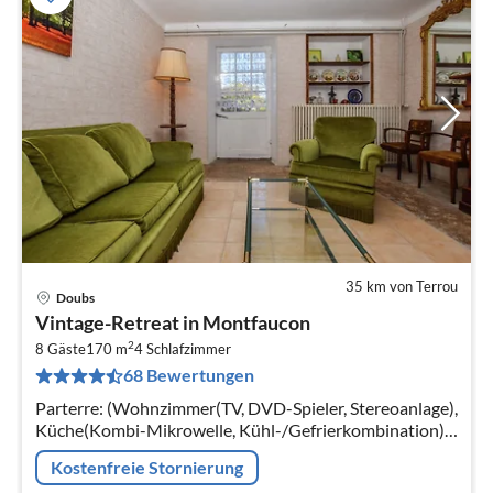
35 km von Terrou
Doubs
Pre
Vintage-Retreat in Montfaucon
ab
2
6
8 Gäste
170 m
4
Schlafzimmer
68 Bewertungen
pr
Na
Parterre: (Wohnzimmer(TV, DVD-Spieler, Stereoanlage),
Küche(Kombi-Mikrowelle, Kühl-/Gefrierkombination),
Schlafzimmer(Doppelbett), Badezimmer(Dusche),
Kostenfreie Stornierung
Toilette) In der 1.