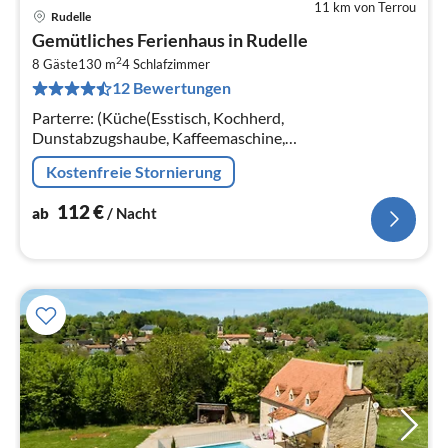
11 km von Terrou
Rudelle
Pre
Gemütliches Ferienhaus in Rudelle
ab
2
1
8 Gäste
130 m
4
Schlafzimmer
12 Bewertungen
pr
Na
Parterre: (Küche(Esstisch, Kochherd,
Dunstabzugshaube, Kaffeemaschine,
Espressomaschine, Grill, Kombi-Mikrowelle,
Kostenfreie Stornierung
Kühl-/Gefrierkombination, Waschmaschine, Hochstuhl,
Mixer))
112
€
ab
/ Nacht