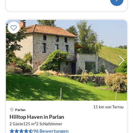
15 km von Terrou
Parlan
Pre
Hilltop Haven in Parlan
ab
2
1
2 Gäste
125 m
2
Schlafzimmer
96 Bewertungen
pr