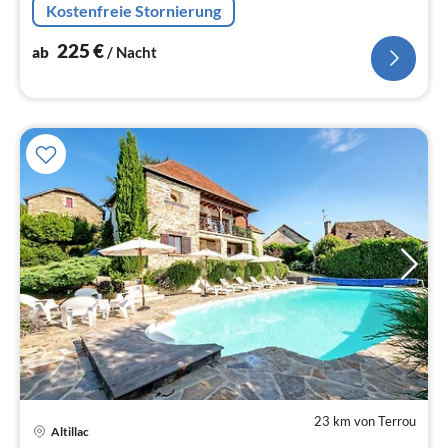
Kostenfreie Stornierung
Doppelbett(Doppelbettdecke, 140 x 200 cm))
225
€
ab
/ Nacht
23 km von Terrou
Altillac
Pre