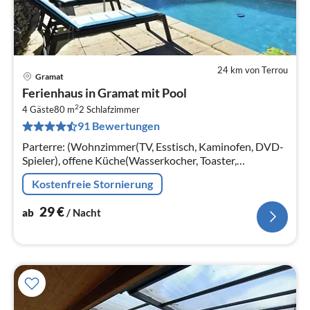
24 km von Terrou
Gramat
Pre
Ferienhaus in Gramat mit Pool
ab
2
2
4 Gäste
80 m
2
Schlafzimmer
91 Bewertungen
pr
Na
Parterre: (Wohnzimmer(TV, Esstisch, Kaminofen, DVD-
Spieler), offene Küche(Wasserkocher, Toaster,
Kaffeemaschine, Backofen, Mikrowelle, Spülmaschine,
Kostenfreie Stornierung
Kühl-/Gefrierkombination)
29
€
ab
/ Nacht