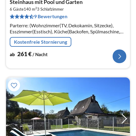
Steinhaus mit Pool und Garten
ab
2
2
6 Gäste
140 m
3
Schlafzimmer
9 Bewertungen
pr
Na
Parterre: (Wohnzimmer(TV, Dekokamin, Sitzecke),
Esszimmer(Esstisch), Küche(Backofen, Spülmaschine,
Kühlschrank), Schlafzimmer(Doppelbett),
Kostenfreie Stornierung
Badezimmer(Badewanne, Waschbecken))
261
€
ab
/ Nacht