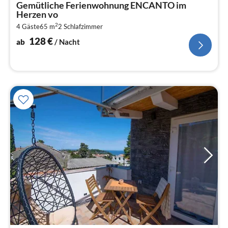
Gemütliche Ferienwohnung ENCANTO im
1
Herzen vo
pr
2
4 Gäste
65 m
2
Schlafzimmer
Na
128
€
ab
/ Nacht