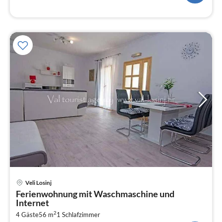
Pre
Veli Losinj
ab
Ferienwohnung mit Waschmaschine und
9
Internet
pr
2
4 Gäste
56 m
1
Schlafzimmer
Na