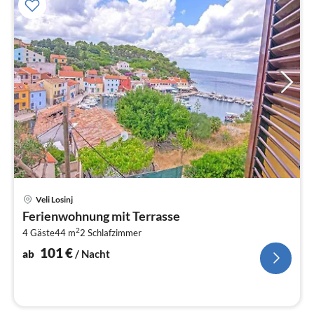
Pre
Veli Losinj
ab
Ferienwohnung mit Terrasse
1
2
4 Gäste
44 m
2
Schlafzimmer
pr
Na
101
€
ab
/ Nacht