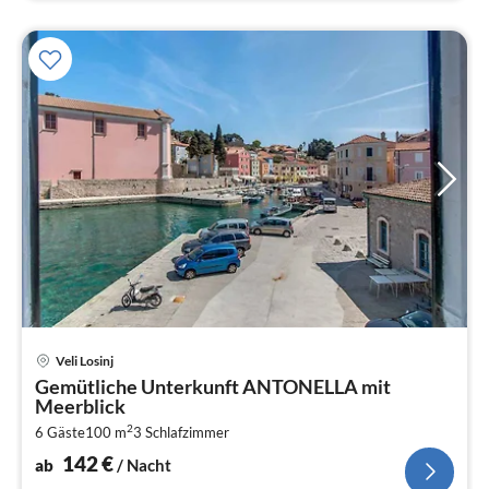
Pre
Veli Losinj
ab
Gemütliche Unterkunft ANTONELLA mit
1
Meerblick
pr
2
6 Gäste
100 m
3
Schlafzimmer
Na
142
€
ab
/ Nacht