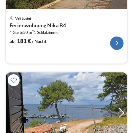
Pre
Veli Losinj
ab
Ferienwohnung Nika B4
1
2
4 Gäste
50 m
1
Schlafzimmer
pr
Na
181
€
ab
/ Nacht