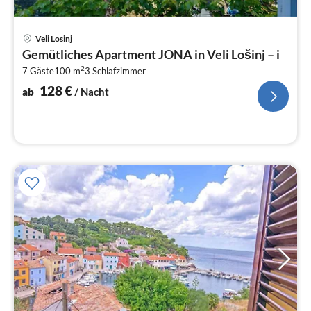
Pre
Veli Losinj
ab
Gemütliches Apartment JONA in Veli Lošinj – i
1
2
7 Gäste
100 m
3
Schlafzimmer
pr
Na
128
€
ab
/ Nacht