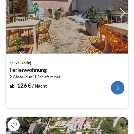
Pre
Veli Losinj
ab
Ferienwohnung
1
2
2 Gäste
46 m
1
Schlafzimmer
pr
Na
126
€
ab
/ Nacht