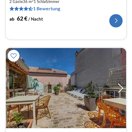
2
6
2 Gäste
36 m
1
Schlafzimmer
1 Bewertung
pr
Na
62
€
ab
/ Nacht