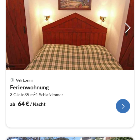
Pre
Veli Losinj
ab
Ferienwohnung
6
2
3 Gäste
35 m
1
Schlafzimmer
pr
Na
64
€
ab
/ Nacht