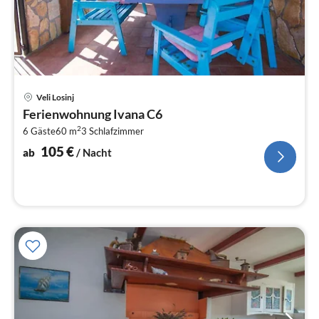
Pre
Veli Losinj
ab
Ferienwohnung Ivana C6
1
2
6 Gäste
60 m
3
Schlafzimmer
pr
Na
105
€
ab
/ Nacht