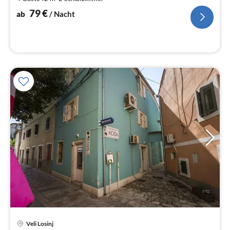
pr
Na
79
€
ab
/ Nacht
Pre
Veli Losinj
ab