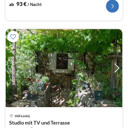
93
€
ab
/ Nacht
Veli Losinj
Pre
Studio mit TV und Terrasse
ab