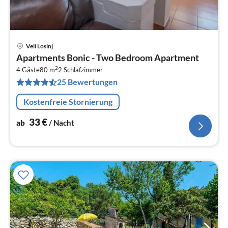
Veli Losinj
Pre
Apartments Bonic - Two Bedroom Apartment
ab
2
3
4 Gäste
80 m
2
Schlafzimmer
25 Bewertungen
pr
Na
Kostenfreie Stornierung
33
€
ab
/ Nacht