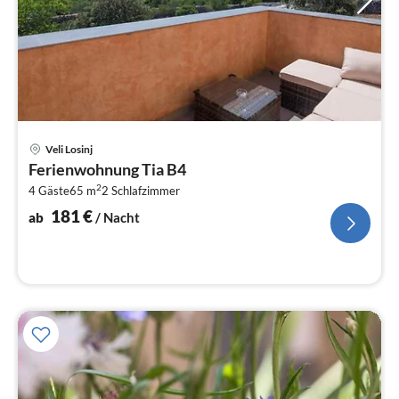
Pre
Veli Losinj
ab
Ferienwohnung Tia B4
1
2
4 Gäste
65 m
2
Schlafzimmer
pr
Na
181
€
ab
/ Nacht