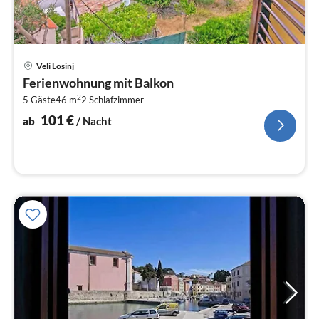
Pre
Veli Losinj
ab
Ferienwohnung mit Balkon
1
2
5 Gäste
46 m
2
Schlafzimmer
pr
Na
101
€
ab
/ Nacht