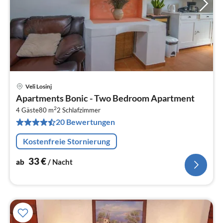
Veli Losinj
Pre
Apartments Bonic - Two Bedroom Apartment
ab
2
3
4 Gäste
80 m
2
Schlafzimmer
20 Bewertungen
pr
Na
Kostenfreie Stornierung
33
€
ab
/ Nacht