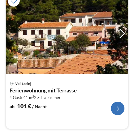
Pre
Veli Losinj
ab
Ferienwohnung mit Terrasse
1
2
4 Gäste
41 m
2
Schlafzimmer
pr
Na
101
€
ab
/ Nacht