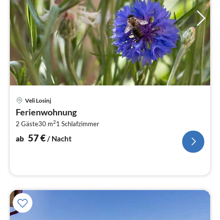
Pre
Veli Losinj
ab
Ferienwohnung
5
2
2 Gäste
30 m
1
Schlafzimmer
pr
Na
57
€
ab
/ Nacht