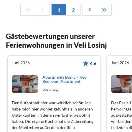
1
2
Gästebewertungen unserer
Ferienwohnungen in Veli Losinj
Juni 2026
Juni 2026
4.6
Apartments Bonic - Two
Bedroom Apartment
Veli Losinj
Der Aufenthalt hier war wirklich schön. Ich
Das Preis-L
habe mich hier wohler gefühlt als in anderen
hervorragen
Unterkünften, in denen wir bisher gewohnt
ausgestatt
haben. Die eigene Küche hat die Zubereitung
wir bei de
der Mahlzeiten außerdem deutlich
trotzdem d