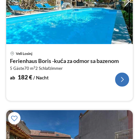
Pre
Veli Losinj
ab
Ferienhaus Boris -kuća za odmor sa bazenom
1
2
5 Gäste
70 m
2
Schlafzimmer
pr
Na
182
€
ab
/ Nacht