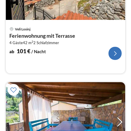
Pre
Veli Losinj
ab
Ferienwohnung mit Terrasse
1
2
4 Gäste
42 m
2
Schlafzimmer
pr
Na
101
€
ab
/ Nacht