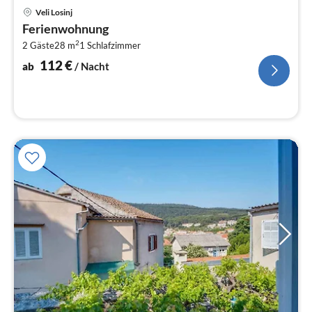
Pre
Veli Losinj
ab
Ferienwohnung
1
2
2 Gäste
28 m
1
Schlafzimmer
pr
Na
112
€
ab
/ Nacht