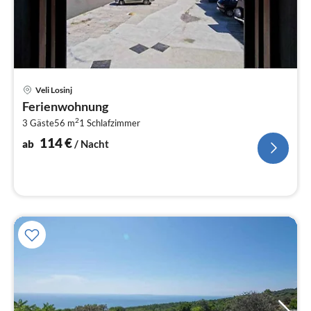
Pre
Veli Losinj
ab
Ferienwohnung
1
2
3 Gäste
56 m
1
Schlafzimmer
pr
Na
114
€
ab
/ Nacht