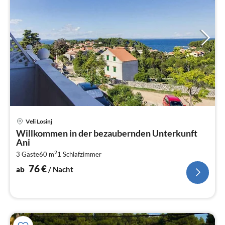
Pre
Veli Losinj
ab
Willkommen in der bezaubernden Unterkunft
7
Ani
pr
2
3 Gäste
60 m
1
Schlafzimmer
Na
76
€
ab
/ Nacht