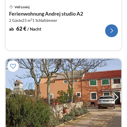
Pre
Veli Losinj
ab
Ferienwohnung Andrej studio A2
6
2
2 Gäste
23 m
1
Schlafzimmer
pr
Na
62
€
ab
/ Nacht