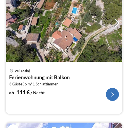
Pre
Veli Losinj
ab
Ferienwohnung mit Balkon
1
2
3 Gäste
36 m
1
Schlafzimmer
pr
Na
111
€
ab
/ Nacht