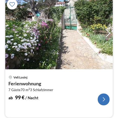
Pre
Veli Losinj
ab
Ferienwohnung
1
2
7 Gäste
70 m
3
Schlafzimmer
pr
Na
99
€
ab
/ Nacht