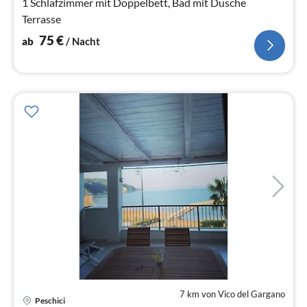
1 Schlafzimmer mit Doppelbett, Bad mit Dusche
Terrasse
75
€
ab
/ Nacht
7 km von Vico del Gargano
Pre
Peschici