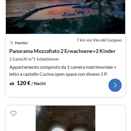
7 km von Vico del Gargano
Pre
Peschici
ab
1
Panorama Mozzafiato 2 Erwachsene+2 Kinder
pr
2
2 Gäste
30 m
1
Schlafzimmer
Na
Appartamento composto da 1 camera matrimoniale +
letto a castello Cucina open space con divano 1 P.
120
€
ab
/ Nacht