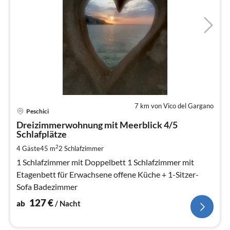
7 km von Vico del Gargano
Pre
Peschici
ab
1
Dreizimmerwohnung mit Meerblick 4/5
Schlafplätze
pr
Na
2
4 Gäste
45 m
2
Schlafzimmer
1 Schlafzimmer mit Doppelbett 1 Schlafzimmer mit
Etagenbett für Erwachsene offene Küche + 1-Sitzer-
Sofa Badezimmer
127
€
ab
/ Nacht