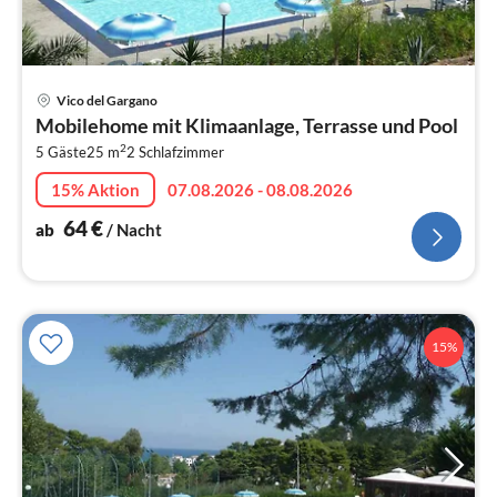
Pre
Vico del Gargano
ab
Mobilehome mit Klimaanlage, Terrasse und Pool
6
2
5 Gäste
25 m
2
Schlafzimmer
pr
Na
15% Aktion
07.08.2026 - 08.08.2026
64
€
ab
/ Nacht
15%