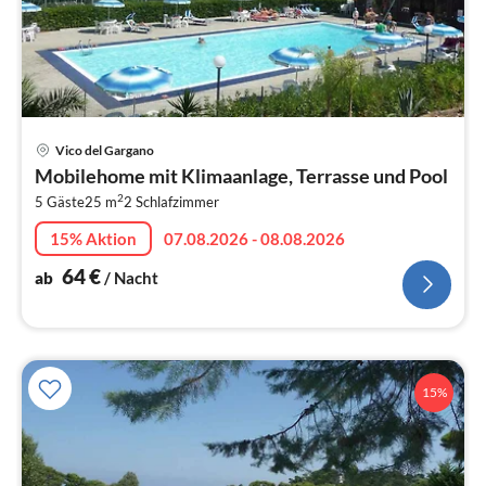
Pre
Vico del Gargano
ab
Mobilehome mit Klimaanlage, Terrasse und Pool
6
2
5 Gäste
25 m
2
Schlafzimmer
pr
Na
15% Aktion
07.08.2026 - 08.08.2026
64
€
ab
/ Nacht
15%