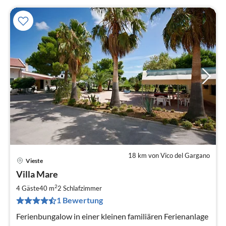
18 km von Vico del Gargano
Vieste
Pre
Villa Mare
ab
7
2
4 Gäste
40 m
2
Schlafzimmer
pr
1 Bewertung
Na
Ferienbungalow in einer kleinen familiären Ferienanlage