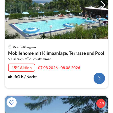
Pre
Vico del Gargano
ab
Mobilehome mit Klimaanlage, Terrasse und Pool
6
2
5 Gäste
25 m
2
Schlafzimmer
pr
Na
15% Aktion
07.08.2026 - 08.08.2026
64
€
ab
/ Nacht
15%