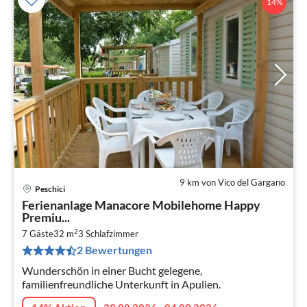
14%
9 km von Vico del Gargano
Peschici
Pre
Ferienanlage Manacore Mobilehome Happy
ab
Premiu...
7
2
7 Gäste
32 m
3
Schlafzimmer
pr
2 Bewertungen
Na
Wunderschön in einer Bucht gelegene,
familienfreundliche Unterkunft in Apulien.