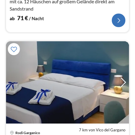
mit ca. 12 Häuschen auf großem Gelände direkt am
Sandstrand
71
€
ab
/ Nacht
7 km von Vico del Gargano
Pre
Rodi Garganico