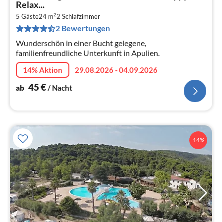
ab
Relax...
4
2
5 Gäste
24 m
2
Schlafzimmer
pr
2 Bewertungen
Na
Wunderschön in einer Bucht gelegene,
familienfreundliche Unterkunft in Apulien.
14% Aktion
29.08.2026 - 04.09.2026
45
€
ab
/ Nacht
14%