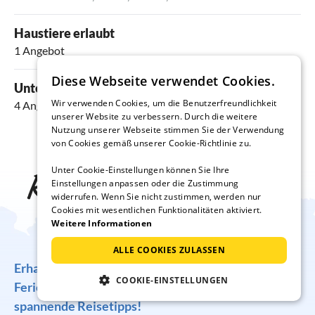
Haustiere erlaubt
1 Angebot
Diese Webseite verwendet Cookies.
Unterkünfte mit Pool
Wir verwenden Cookies, um die Benutzerfreundlichkeit
4 Angebote
unserer Website zu verbessern. Durch die weitere
Nutzung unserer Webseite stimmen Sie der Verwendung
von Cookies gemäß unserer Cookie-Richtlinie zu.
Unter Cookie-Einstellungen können Sie Ihre
Reise-Inspiration frei
Einstellungen anpassen oder die Zustimmung
widerrufen. Wenn Sie nicht zustimmen, werden nur
Haus
Cookies mit wesentlichen Funktionalitäten aktiviert.
Weitere Informationen
ALLE COOKIES ZULASSEN
Erhalten Sie regelmäßig Angebote für traumhafte
COOKIE-EINSTELLUNGEN
Ferienunterkünfte, tolle Gewinnspiele und
spannende Reisetipps!