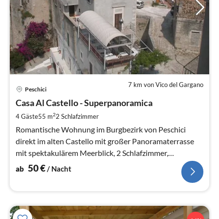
7 km von Vico del Gargano
Pre
Peschici
ab
5
Casa Al Castello - Superpanoramica
pr
2
4 Gäste
55 m
2
Schlafzimmer
Na
Romantische Wohnung im Burgbezirk von Peschici
direkt im alten Castello mit großer Panoramaterrasse
mit spektakulärem Meerblick, 2 Schlafzimmer,
Klimagerät und Zentralheizung
50
€
ab
/ Nacht