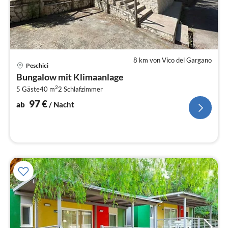
8 km von Vico del Gargano
Pre
Peschici
ab
Bungalow mit Klimaanlage
9
2
5 Gäste
40 m
2
Schlafzimmer
pr
Na
97
€
ab
/ Nacht