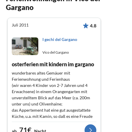
Gargano
Juli 2011
4.8
I gechi del Gargano
Vico del Gargano
osterferien mit kindern im gargano
wunderbares altes Gemäuer mit
Ferienwohnung und Ferienhaus
(wir waren 4 Kinder von 2-7 Jahren und 4
Erwachsene) in einem Orangengarten mit
unverstelltem Blick auf das Meer (ca. 200m
unter uns) und Olivenhaine;
das Appertement hat eine gut ausgestattete
Küche, u.a. mit Kamin, so daß es eine Freude
ist, auf dem Markt im fünfzehn Autominuten
71€
entfernten Vico del Gargano erwobene
ab
Nacht