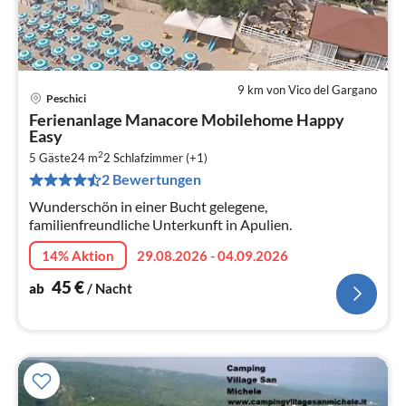
9 km von Vico del Gargano
Peschici
Pre
Ferienanlage Manacore Mobilehome Happy
ab
Easy
4
2
5 Gäste
24 m
2
Schlafzimmer (+1)
pr
2 Bewertungen
Na
Wunderschön in einer Bucht gelegene,
familienfreundliche Unterkunft in Apulien.
14% Aktion
29.08.2026 - 04.09.2026
45
€
ab
/ Nacht