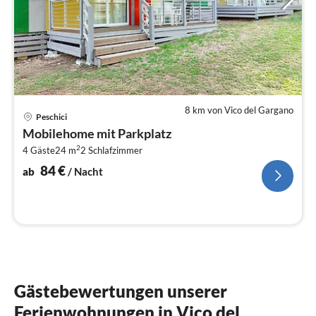
8 km von Vico del Gargano
Pre
Peschici
ab
Mobilehome mit Parkplatz
8
2
4 Gäste
24 m
2
Schlafzimmer
pr
Na
84
€
ab
/ Nacht
Gästebewertungen unserer
Ferienwohnungen in Vico del