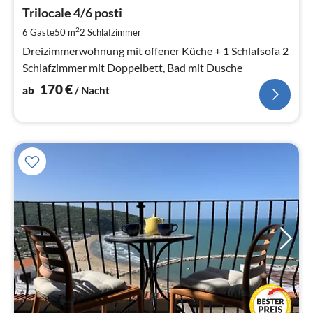
ab
1
Trilocale 4/6 posti
pr
2
6 Gäste
50 m
2
Schlafzimmer
Na
Dreizimmerwohnung mit offener Küche + 1 Schlafsofa 2
Schlafzimmer mit Doppelbett, Bad mit Dusche
170
€
ab
/ Nacht