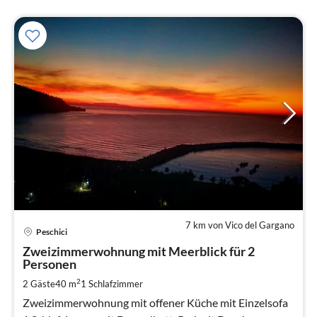
7 km von Vico del Gargano
Pre
Peschici
ab
7
Zweizimmerwohnung mit Meerblick für 2
Personen
pr
Na
2
2 Gäste
40 m
1
Schlafzimmer
Zweizimmerwohnung mit offener Küche mit Einzelsofa