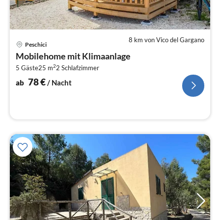
8 km von Vico del Gargano
Pre
Peschici
ab
Mobilehome mit Klimaanlage
7
2
5 Gäste
25 m
2
Schlafzimmer
pr
Na
78
€
ab
/ Nacht