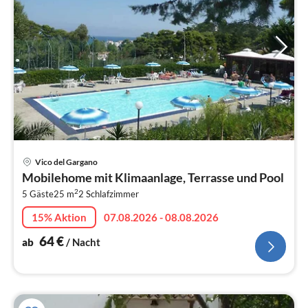
Pre
Vico del Gargano
ab
Mobilehome mit Klimaanlage, Terrasse und Pool
6
2
5 Gäste
25 m
2
Schlafzimmer
pr
Na
15% Aktion
07.08.2026 - 08.08.2026
64
€
ab
/ Nacht