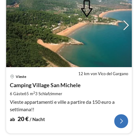
12 km von Vico del Gargano
Pre
Vieste
ab
2
Camping Village San Michele
pr
2
6 Gäste
65 m
3
Schlafzimmer
Na
Vieste appartamenti e ville a partire da 150 euro a
settimana!!
20
€
ab
/ Nacht