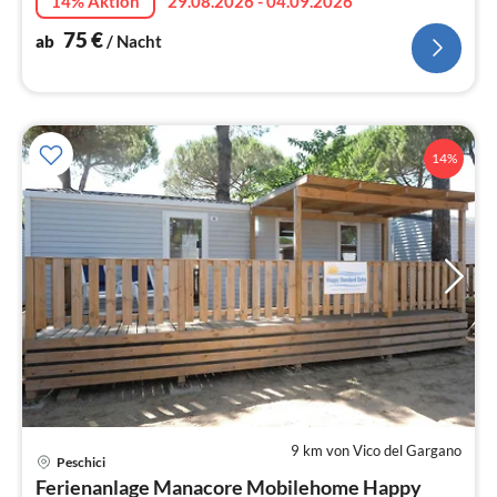
14% Aktion
29.08.2026 - 04.09.2026
75
€
ab
/ Nacht
14%
9 km von Vico del Gargano
Peschici
Pre
Ferienanlage Manacore Mobilehome Happy