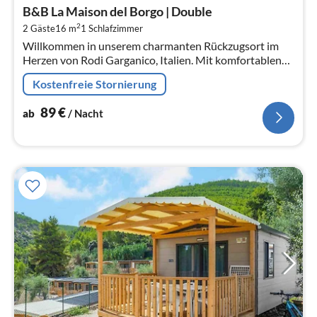
ab
B&B La Maison del Borgo | Double
9
2
2 Gäste
16 m
1
Schlafzimmer
pr
Willkommen in unserem charmanten Rückzugsort im
Na
Herzen von Rodi Garganico, Italien. Mit komfortablen
Unterkünften, einem Privatstrand und einer zentralen
Kostenfreie Stornierung
Lage ist es der perfekte O...
89
€
ab
/ Nacht