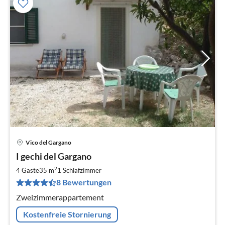
Vico del Gargano
Pre
I gechi del Gargano
ab
7
2
4 Gäste
35 m
1
Schlafzimmer
pr
8 Bewertungen
Na
Zweizimmerappartement
Kostenfreie Stornierung