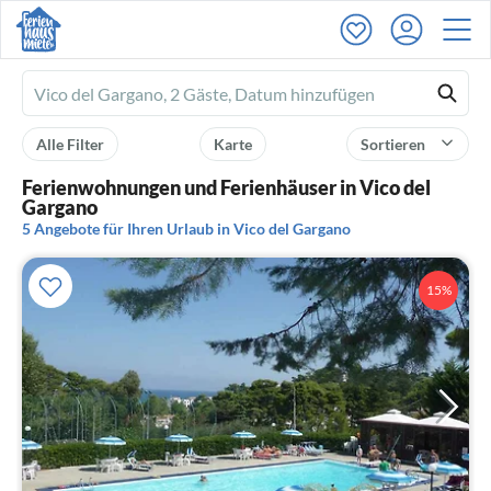
Ferienhausmiete
logo
Alle Filter
Karte
Sortieren
Ferienwohnungen und Ferienhäuser in Vico del
Gargano
5 Angebote für Ihren Urlaub in Vico del Gargano
15%