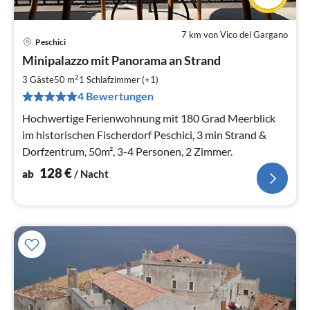
7 km von Vico del Gargano
Peschici
Pre
Minipalazzo mit Panorama an Strand
ab
1
2
3 Gäste
50 m
1
Schlafzimmer (+1)
pr
4 Bewertungen
Na
Hochwertige Ferienwohnung mit 180 Grad Meerblick
im historischen Fischerdorf Peschici, 3 min Strand &
Dorfzentrum, 50m², 3-4 Personen, 2 Zimmer.
128
€
ab
/ Nacht