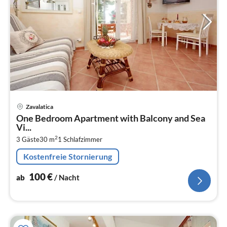
Pre
Zavalatica
ab
One Bedroom Apartment with Balcony and Sea
1
Vi...
pr
2
3 Gäste
30 m
1
Schlafzimmer
Na
Kostenfreie Stornierung
100
€
ab
/ Nacht