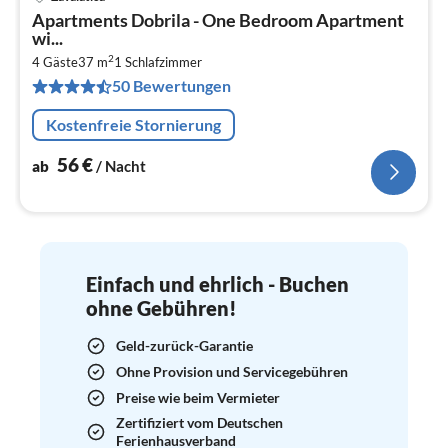
Pre
Apartments Dobrila - One Bedroom Apartment
ab
wi...
5
2
4 Gäste
37 m
1
Schlafzimmer
pr
50 Bewertungen
Na
Kostenfreie Stornierung
56
€
ab
/ Nacht
Einfach und ehrlich - Buchen
ohne Gebühren!
Geld-zurück-Garantie
Ohne Provision und Servicegebühren
Preise wie beim Vermieter
Zertifiziert vom Deutschen
Ferienhausverband