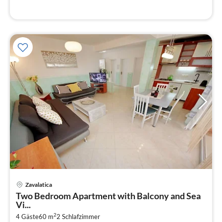
Pre
Zavalatica
ab
Two Bedroom Apartment with Balcony and Sea
1
Vi...
pr
2
4 Gäste
60 m
2
Schlafzimmer
Na