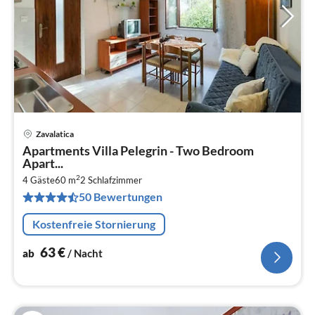
Zavalatica
Pre
Apartments Villa Pelegrin - Two Bedroom
ab
Apart...
6
2
4 Gäste
60 m
2
Schlafzimmer
pr
50 Bewertungen
Na
Kostenfreie Stornierung
63
€
ab
/ Nacht