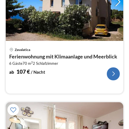
Pre
Zavalatica
ab
Ferienwohnung mit Klimaanlage und Meerblick
1
2
6 Gäste
70 m
2
Schlafzimmer
pr
Na
107
€
ab
/ Nacht