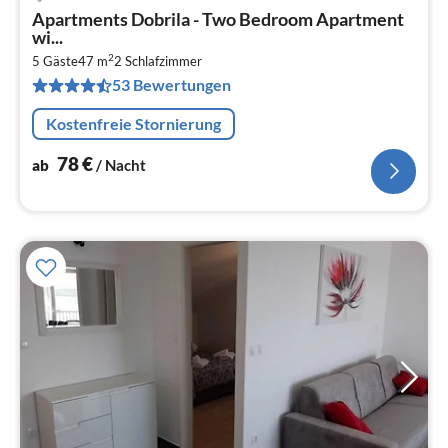
Pre
Apartments Dobrila - Two Bedroom Apartment
ab
wi...
7
2
5 Gäste
47 m
2
Schlafzimmer
pr
53 Bewertungen
Na
Kostenfreie Stornierung
78
€
ab
/ Nacht