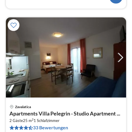
Zavalatica
Pre
Apartments Villa Pelegrin - Studio Apartment ...
ab
2
4
2 Gäste
25 m
1
Schlafzimmer
33 Bewertungen
pr