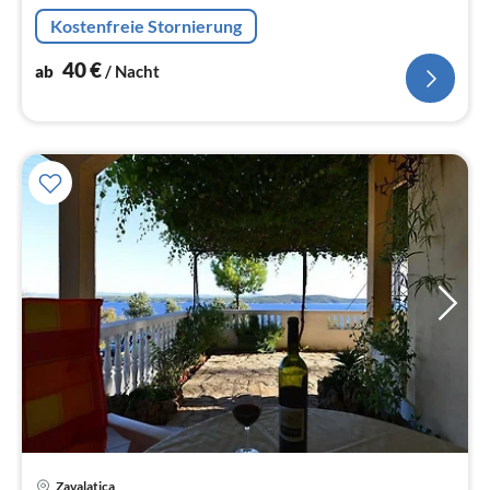
Na
Kostenfreie Stornierung
40
€
ab
/ Nacht
Zavalatica