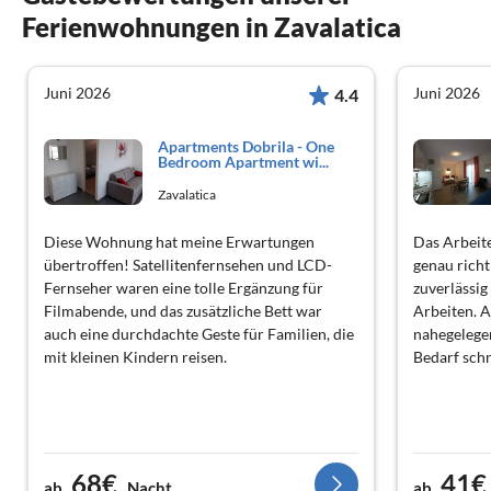
Ferienwohnungen in Zavalatica
Juni 2026
Juni 2026
4.4
Apartments Dobrila - One
Bedroom Apartment wi...
Zavalatica
Diese Wohnung hat meine Erwartungen
Das Arbeite
übertroffen! Satellitenfernsehen und LCD-
genau rich
Fernseher waren eine tolle Ergänzung für
zuverlässig
Filmabende, und das zusätzliche Bett war
Arbeiten. 
auch eine durchdachte Geste für Familien, die
nahegelege
mit kleinen Kindern reisen.
Bedarf schn
68€
41€
ab
Nacht
ab