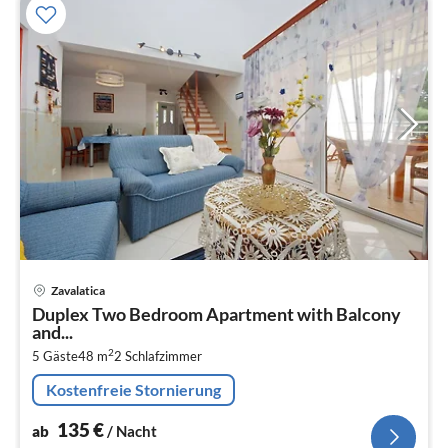
Pre
Zavalatica
ab
Duplex Two Bedroom Apartment with Balcony
1
and...
pr
2
5 Gäste
48 m
2
Schlafzimmer
Na
Kostenfreie Stornierung
135
€
ab
/ Nacht