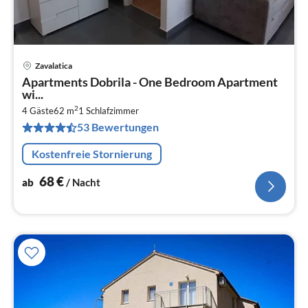
Zavalatica
Pre
Apartments Dobrila - One Bedroom Apartment
ab
wi...
6
2
4 Gäste
62 m
1
Schlafzimmer
pr
53 Bewertungen
Na
Kostenfreie Stornierung
68
€
ab
/ Nacht