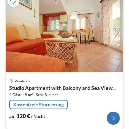
Pre
Zavalatica
ab
Studio Apartment with Balcony and Sea View...
1
2
4 Gäste
48 m
1
Schlafzimmer
pr
Na
Kostenfreie Stornierung
120
€
ab
/ Nacht