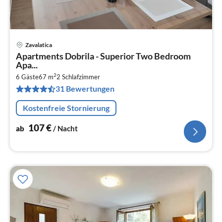
Zavalatica
Pre
Apartments Dobrila - Superior Two Bedroom
ab
Apa...
1
2
6 Gäste
67 m
2
Schlafzimmer
pr
31 Bewertungen
Na
Kostenfreie Stornierung
107
€
ab
/ Nacht