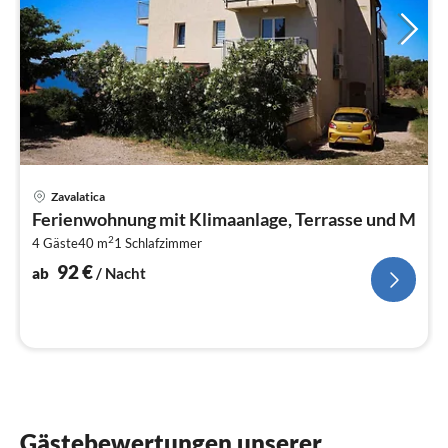
Pre
Zavalatica
ab
Ferienwohnung mit Klimaanlage, Terrasse und M
9
2
4 Gäste
40 m
1
Schlafzimmer
pr
Na
92
€
ab
/ Nacht
Gästebewertungen unserer