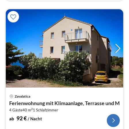
Pre
Zavalatica
ab
Ferienwohnung mit Klimaanlage, Terrasse und M
9
2
4 Gäste
40 m
1
Schlafzimmer
pr
Na
92
€
ab
/ Nacht