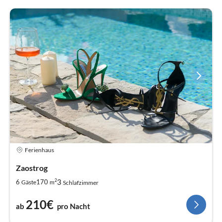
Ferienhaus
Zaostrog
2
3
6
170
Gäste
m
Schlafzimmer
210€
ab
pro Nacht