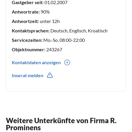
Gastgeber seit:
01.02.2007
perfekt wird. Unser engagiertes Team steht Ihnen bei der
Planung und Durchführung Ihrer Reise gerne zur Seite, um
Antwortrate:
90%
sicherzustellen, dass Ihr Aufenthalt unvergesslich wird.
Antwortzeit:
unter 12h
Vertrauen Sie uns, um Ihren Traumurlaub an der Makarska
Kontaktsprachen:
Deutsch, Englisch, Kroatisch
Riviera Wirklichkeit werden zu lassen.
Servicezeiten:
Mo.-So. 08:00-22:00
Objektnummer:
243267
Kontaktdaten anzeigen
00385(0) 21690329
Inserat melden
00385(0) 981859843
Weitere Unterkünfte von Firma R.
Prominens