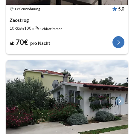
5,0
Ferienwohnung
Zaostrog
2
5
10
180
Gäste
m
Schlafzimmer
70€
ab
pro Nacht