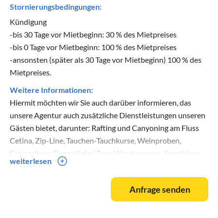
Stornierungsbedingungen:
Kündigung
-bis 30 Tage vor Mietbeginn: 30 % des Mietpreises
-bis 0 Tage vor Mietbeginn: 100 % des Mietpreises
-ansonsten (später als 30 Tage vor Mietbeginn) 100 % des
Mietpreises.
Weitere Informationen:
Hiermit möchten wir Sie auch darüber informieren, das
unsere Agentur auch zusätzliche Dienstleistungen unseren
Gästen bietet, darunter: Rafting und Canyoning am Fluss
Cetina, Zip-Line, Tauchen-Tauchkurse, Weinproben,
Fahrradtour, Buggy Safari Tour, Wanderungen, Segeltörns,
weiterlesen
verschiedene interessante Bootsausfüge mit Schnellboot,
Schnellboot-Vermietung, Ausflüge mit Minibus nach Split,
Anfrage senden
Mostar, Dubrovnik, Nationalpark Krka Wasserfälle,
Nationalpark Plitwitzer Seen, Flughafen und sonstige
Transfers. Gerne senden wir die weiteren Details zu den