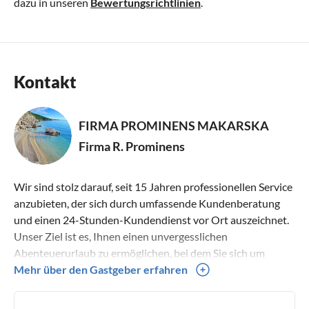
dazu in unseren
Bewertungsrichtlinien
.
Kontakt
FIRMA PROMINENS MAKARSKA
Firma R. Prominens
Wir sind stolz darauf, seit 15 Jahren professionellen Service
anzubieten, der sich durch umfassende Kundenberatung
und einen 24-Stunden-Kundendienst vor Ort auszeichnet.
Unser Ziel ist es, Ihnen einen unvergesslichen
Abenteuerurlaub zu ermöglichen, bei dem Sie sich um
nichts kümmern müssen. Bei Prominens gibt es keine
Mehr über den Gastgeber erfahren
versteckten Nebenkosten. Wir bieten Ihnen erstklassige
Unterkünfte zu transparenten Preisen, damit Ihr Urlaub