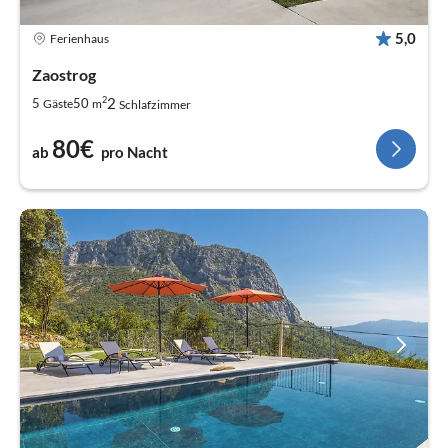
5,0
Ferienhaus
Zaostrog
2
2
5
50
Gäste
m
Schlafzimmer
80€
ab
pro Nacht