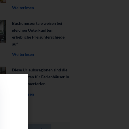
Weiterlesen
Buchungsportale weisen bei
gleichen Unterkünften
erhebliche Preisunterschiede
auf
Weiterlesen
Diese Urlaubsregionen sind die
beliebtesten für Ferienhäuser in
den Sommerferien
Weiterlesen
oads