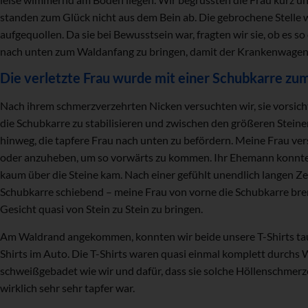
standen zum Glück nicht aus dem Bein ab. Die gebrochene Stelle 
aufgequollen. Da sie bei Bewusstsein war, fragten wir sie, ob es s
nach unten zum Waldanfang zu bringen, damit der Krankenwagen
Die verletzte Frau wurde mit einer Schubkarre zu
Nach ihrem schmerzverzehrten Nicken versuchten wir, sie vorsichti
die Schubkarre zu stabilisieren und zwischen den größeren Steine
hinweg, die tapfere Frau nach unten zu befördern. Meine Frau ver
oder anzuheben, um so vorwärts zu kommen. Ihr Ehemann konnte wi
kaum über die Steine kam. Nach einer gefühlt unendlich langen Zeit
Schubkarre schiebend – meine Frau von vorne die Schubkarre br
Gesicht quasi von Stein zu Stein zu bringen.
Am Waldrand angekommen, konnten wir beide unsere T-Shirts tau
Shirts im Auto. Die T-Shirts waren quasi einmal komplett durchs
schweißgebadet wie wir und dafür, dass sie solche Höllenschmerze
wirklich sehr sehr tapfer war.