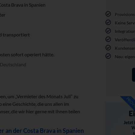
Costa Brava in Spanien
Provisions
ter
Keine Ser
Integratio
 transportiert
Veröffentli
Kundenserv
sten sofort operiert hätte.
Neu: eigen
h Deutschland
aben, um „Vermieter des Monats Juli“ zu
PROVI
b eine Geschichte, die uns allen im
ser, die wir hier gerne mit Ihnen teilen
er an der Costa Brava in Spanien