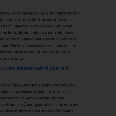
rteten… und warteten. Nach unendlich langen
er verfrachteten die Frau sofort in den
 nach Figueres. Nach der Ankunft in der
ne Frau, die als Dolmetscherin mit hinein
usste vor dem Krankenhaus warten. Während
sammen. Die Krankenschwestern mussten ihn
Patienten. Nach etwa 1 Stunde ging es ihm
untersuchung.
an am liebsten sofort operiert
s verbringen. Der Mann wollte von zuhause
 beiden nach Hause bringen würde. Nach
 eine Woche vergehen würde, bis eine
der Mann am Überlegen, ob er seine Frau mit
 vorsichtig hinter dem Auto des Ehemanns