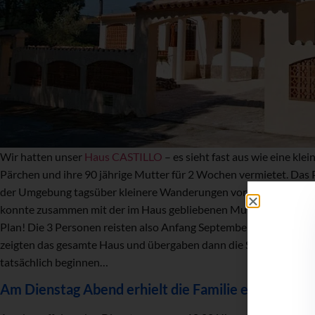
Wir hatten unser
Haus CASTILLO
– es sieht fast aus wie eine kle
Pärchen und ihre 90 jährige Mutter für 2 Wochen vermietet. Das
der Umgebung tagsüber kleinere Wanderungen vornehmen um dan
konnte zusammen mit der im Haus gebliebenen Mutter gegrillt u
Plan! Die 3 Personen reisten also Anfang September am Samstag
zeigten das gesamte Haus und übergaben dann die Schlüssel an di
tatsächlich beginnen…
Am Dienstag Abend erhielt die Familie einen Notru