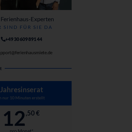
 Ferienhaus-Experten
 SIND FÜR SIE DA
+49 30 609 891 44
pport@ferienhausmiete.de
t
Jahresinserat
n nur 10 Minuten erstellt
12
,50 €
pro Monat*