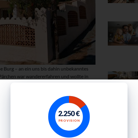
ine Burg – an ein uns bis dahin unbekanntes
 Pärchen war wandererfahren und wollte in
n abends wieder zuhause zu sein. Dann
nd gemeinsam gegessen werden. So war der
 an und bezogen das Haus CASTILLO. Wir
e neuen Mieter. Der Urlaub konnte also
2.250 €
Gratis Downl
PROVISION
f der Mieter