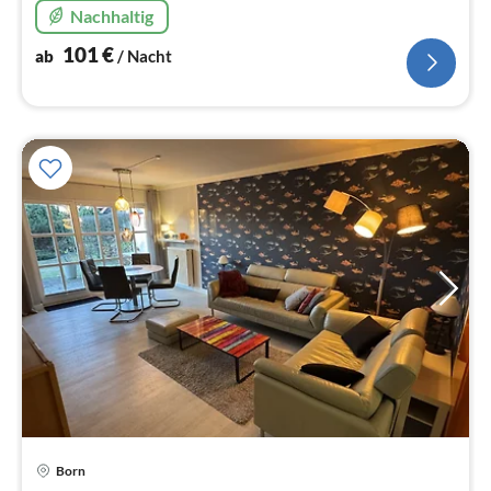
Nachhaltig
101
€
ab
/ Nacht
Pre
Born
ab