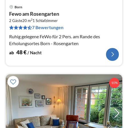
Born
Pre
Fewo am Rosengarten
ab
2
4
2 Gäste
20 m
1
Schlafzimmer
7 Bewertungen
pr
Na
Ruhig gelegene FeWo für 2 Pers. am Rande des
Erholungsortes Born - Rosengarten
48
€
ab
/ Nacht
10%