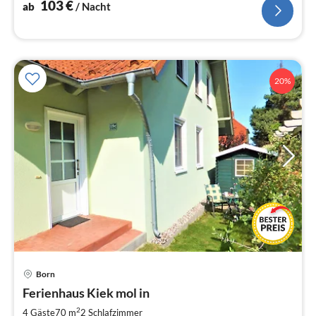
103
€
ab
/ Nacht
20%
Born
Pre
Ferienhaus Kiek mol in
ab
1
2
4 Gäste
70 m
2
Schlafzimmer