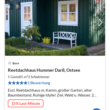
Born
Pre
Reetdachhaus Hummer Darß, Ostsee
ab
1
2
5 Gäste
85 m
3
Schlafzimmer
pr
1 Bewertung
Na
Excl. Reetdachhaus m. Kamin, großer Garten, alter
Baumbestand, Ruhige Idylle! Zwi. Wald u. Wasser. 2
Terrassen, Internet, wunderhübsch eingerichtet. 3
15% Last-Minute
Schlafzi, 2 Bäder, 3 Parkp