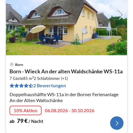
Born
Pre
Born - Wieck An der alten Waldschänke WS-11a
ab
2
7
7 Gäste
85 m
2
Schlafzimmer (+1)
2 Bewertungen
pr
Na
Doppelhaushälfte WS-11a in der Borner Ferienanlage
An der Alten Waltschänke
10% Aktion
06.08.2026 - 30.10.2026
79
€
ab
/ Nacht