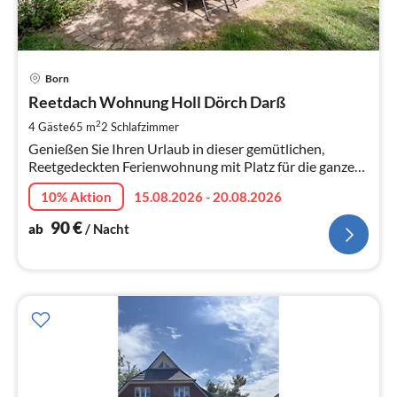
Pre
Born
ab
9
Reetdach Wohnung Holl Dörch Darß
pr
2
4 Gäste
65 m
2
Schlafzimmer
Na
Genießen Sie Ihren Urlaub in dieser gemütlichen,
Reetgedeckten Ferienwohnung mit Platz für die ganze
Familie – traumhaft ruhig im Darßer Urwald, direkt am
10% Aktion
15.08.2026 - 20.08.2026
Nationalpark gelegen.
90
€
ab
/ Nacht