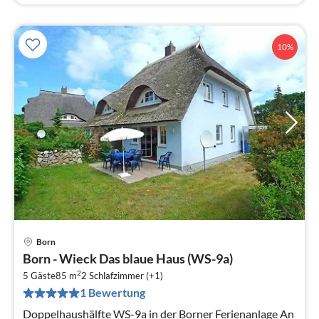
10%
Born
Pre
Born - Wieck Das blaue Haus (WS-9a)
ab
2
7
5 Gäste
85 m
2
Schlafzimmer (+1)
1 Bewertung
pr
Na
Doppelhaushälfte WS-9a in der Borner Ferienanlage An