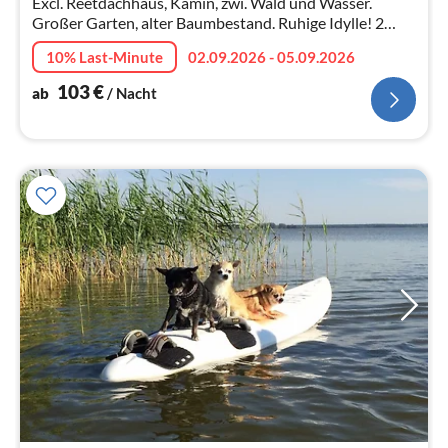
Excl. Reetdachhaus, Kamin, zwi. Wald und Wasser.
Großer Garten, alter Baumbestand. Ruhige Idylle! 2
Terrassen, Internet, wunderhübsch eingerichtet. Ruhige,
10% Last-Minute
02.09.2026 - 05.09.2026
sonnige, grüne Lage.
103
€
ab
/ Nacht