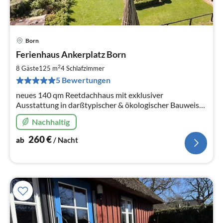
Born
Pre
Ferienhaus Ankerplatz Born
ab
2
2
8 Gäste
125 m
4
Schlafzimmer
pr
5 Bewertungen
Na
neues 140 qm Reetdachhaus mit exklusiver
Ausstattung in darßtypischer & ökologischer Bauweise,
Lehmputz, ruhige Lage, 900 qm Garten, Dachterrasse
Nachhaltig
mit Panoramablick auf Pferdekoppel
260
€
ab
/ Nacht