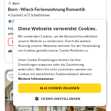
Born
Pre
Born - Wieck Ferienwohnung Romantik
ab
2
7
4 Gäste
65 m
2
Schlafzimmer
3 Bewertungen
pr
Na
Diese Webseite verwendet Cookies.
Maisonette-Wohnung Romantik im Erholungsort Born
am Darß
Wir verwenden Cookies, um die Benutzerfreundlichkeit
unserer Website zu verbessern. Durch die weitere
10% Aktion
06.08.2026 - 30.10.2026
Nutzung unserer Webseite stimmen Sie der Verwendung
75
€
von Cookies gemäß unserer Cookie-Richtlinie zu.
ab
/ Nacht
Unter Cookie-Einstellungen können Sie Ihre
Einstellungen anpassen oder die Zustimmung
widerrufen. Wenn Sie nicht zustimmen, werden nur
Cookies mit wesentlichen Funktionalitäten aktiviert.
Weitere Informationen
ALLE COOKIES ZULASSEN
COOKIE-EINSTELLUNGEN