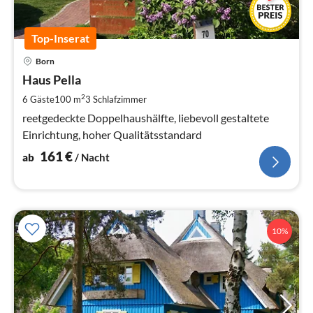
Top-Inserat
Pre
Born
ab
1
Haus Pella
pr
2
6 Gäste
100 m
3
Schlafzimmer
Na
reetgedeckte Doppelhaushälfte, liebevoll gestaltete
Einrichtung, hoher Qualitätsstandard
161
€
ab
/ Nacht
10%