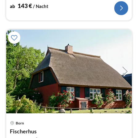
143
€
ab
/ Nacht
Born
Pre
Fischerhus
ab