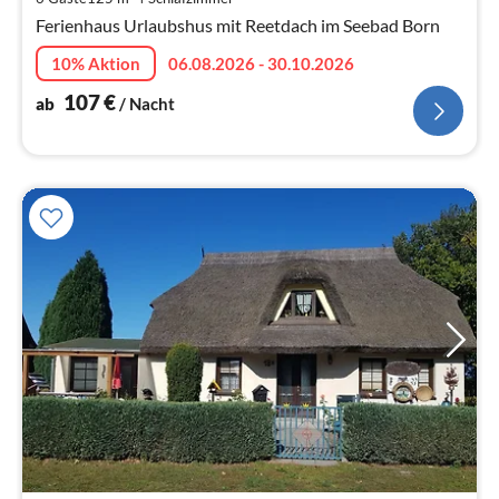
pr
Ferienhaus Urlaubshus mit Reetdach im Seebad Born
Na
10% Aktion
06.08.2026 - 30.10.2026
107
€
ab
/ Nacht