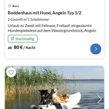
Pre
Born
ab
8
Boddenhaus mit Hund, Angeln Typ 1/2
pr
2
2 Gäste
40 m
1
Schlafzimmer
Na
Urlaub zu Zweit mit Fellnase, Freilauf: eingezäunte
Hundespielwiese auf dem Wassergrundstück, Angeln
Nachhaltig
80
€
ab
/ Nacht