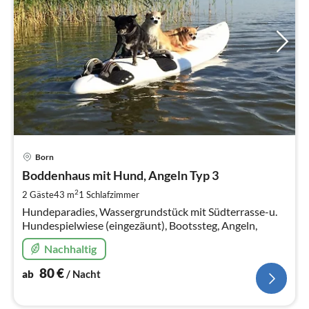
Pre
Born
ab
8
Boddenhaus mit Hund, Angeln Typ 3
pr
2
2 Gäste
43 m
1
Schlafzimmer
Na
Hundeparadies, Wassergrundstück mit Südterrasse-u.
Hundespielwiese (eingezäunt), Bootssteg, Angeln,
Nachhaltig
80
€
ab
/ Nacht