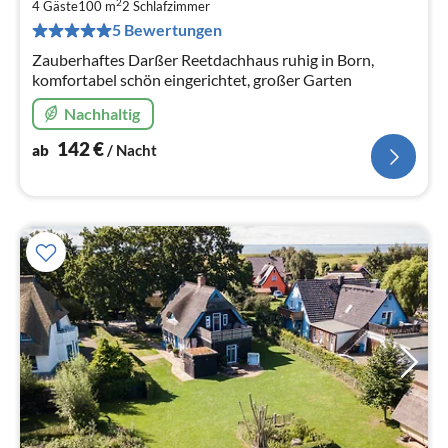
1
2
4 Gäste
100 m
2
Schlafzimmer
pr
5 Bewertungen
Na
Zauberhaftes Darßer Reetdachhaus ruhig in Born,
komfortabel schön eingerichtet, großer Garten
Nachhaltig
142
€
ab
/ Nacht