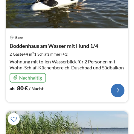
Pre
Born
ab
8
Boddenhaus am Wasser mit Hund 1/4
pr
2
2 Gäste
44 m
1
Schlafzimmer (+1)
Na
Wohnung mit tollen Wasserblick für 2 Personen mit
Wohn-Schlaf-Küchenbereich, Duschbad und Südbalkon
Nachhaltig
80
€
ab
/ Nacht