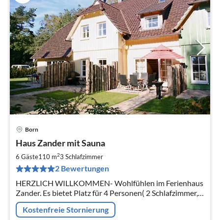
Born
Pre
Haus Zander mit Sauna
ab
9
2
6 Gäste
110 m
3
Schlafzimmer
pr
2 Bewertungen
Na
HERZLICH WILLKOMMEN- Wohlfühlen im Ferienhaus
Zander. Es bietet Platz für 4 Personen( 2 Schlafzimmer, 2
Bäder) und zum entspannen an kalten Tagen eine Sauna
Kostenfreie Stornierung