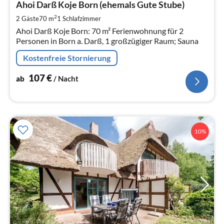
1
Ahoi Darß Koje Born (ehemals Gute Stube)
pr
2
2 Gäste
70 m
1
Schlafzimmer
Na
Ahoi Darß Koje Born: 70 m² Ferienwohnung für 2
Personen in Born a. Darß, 1 großzügiger Raum; Sauna
Kostenfreie Stornierung
107
€
ab
/ Nacht
10%