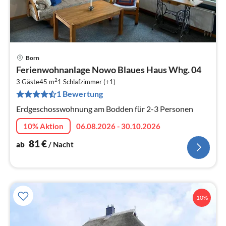
Born
Pre
Ferienwohnanlage Nowo Blaues Haus Whg. 04
ab
2
8
3 Gäste
45 m
1
Schlafzimmer (+1)
1 Bewertung
pr
Na
Erdgeschosswohnung am Bodden für 2-3 Personen
10% Aktion
06.08.2026 - 30.10.2026
81
€
ab
/ Nacht
10%