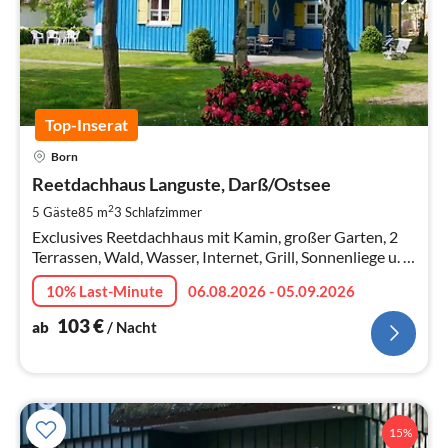
Top-Inserat
Pre
Born
ab
1
Reetdachhaus Languste, Darß/Ostsee
pr
2
5 Gäste
85 m
3
Schlafzimmer
Na
Exclusives Reetdachhaus mit Kamin, großer Garten, 2
Terrassen, Wald, Wasser, Internet, Grill, Sonnenliege u. -
schirm. Ruhige Idylle, alter Baumbestand mit Rosen und
10% Last-Minute
06.08.2026 - 05.09.2026
Rhododendron
103
€
ab
/ Nacht
15%