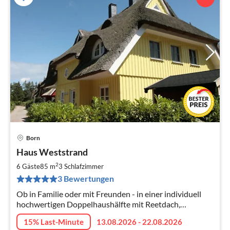
Born
Pre
Haus Weststrand
ab
1
2
6 Gäste
85 m
3
Schlafzimmer
pr
3 Bewertungen
Na
Ob in Familie oder mit Freunden - in einer individuell
hochwertigen Doppelhaushälfte mit Reetdach,
genießen Sie einen großzügigen Wohnbereich mit
15% Last-Minute
13.08.2026 - 22.08.2026
geräumiger Küchenzeile und Garten.