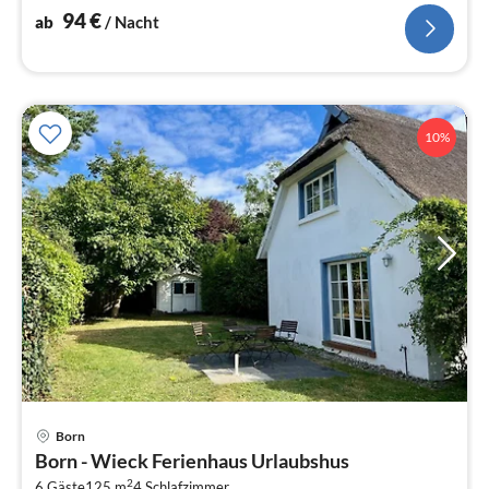
94
€
ab
/ Nacht
10%
Pre
Born
ab
Born - Wieck Ferienhaus Urlaubshus
1
2
6 Gäste
125 m
4
Schlafzimmer