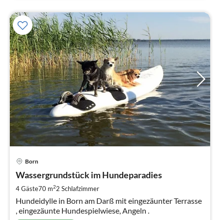
Pre
Born
ab
1
Wassergrundstück im Hundeparadies
pr
2
4 Gäste
70 m
2
Schlafzimmer
Na
Hundeidylle in Born am Darß mit eingezäunter Terrasse
, eingezäunte Hundespielwiese, Angeln .