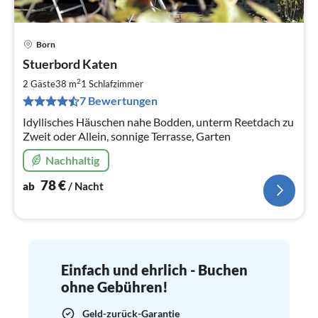
Born
Pre
Stuerbord Katen
ab
7
2
2 Gäste
38 m
1
Schlafzimmer
pr
7 Bewertungen
Na
Idyllisches Häuschen nahe Bodden, unterm Reetdach zu
Zweit oder Allein, sonnige Terrasse, Garten
Nachhaltig
78
€
ab
/ Nacht
Einfach und ehrlich - Buchen
ohne Gebühren!
Geld-zurück-Garantie