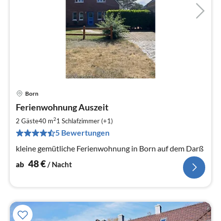
Born
Pre
Ferienwohnung Auszeit
ab
4
2
2 Gäste
40 m
1
Schlafzimmer (+1)
pr
5 Bewertungen
Na
kleine gemütliche Ferienwohnung in Born auf dem Darß
48
€
ab
/ Nacht