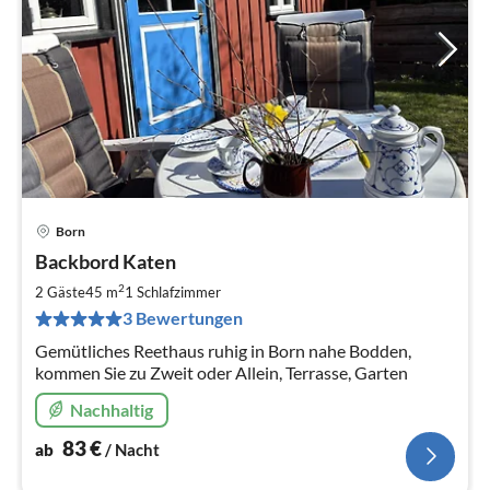
Born
Pre
Backbord Katen
ab
8
2
2 Gäste
45 m
1
Schlafzimmer
pr
3 Bewertungen
Na
Gemütliches Reethaus ruhig in Born nahe Bodden,
kommen Sie zu Zweit oder Allein, Terrasse, Garten
Nachhaltig
83
€
ab
/ Nacht