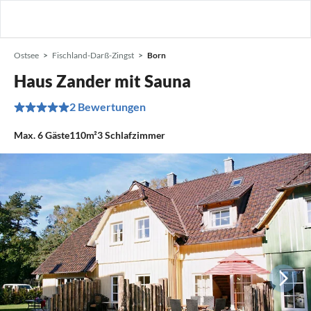
Ostsee
Fischland-Darß-Zingst
Born
Haus Zander mit Sauna
2 Bewertungen
Max.
6
Gäste
110m²
3
Schlafzimmer