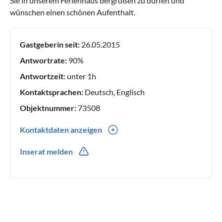
Sie in unserem Ferienhaus bergrüßen zu dürfen und
wünschen einen schönen Aufenthalt.
Gastgeberin seit:
26.05.2015
Antwortrate:
90%
Antwortzeit:
unter 1h
Kontaktsprachen:
Deutsch, Englisch
Objektnummer:
73508
Kontaktdaten anzeigen
0049(0) 3474191992
Inserat melden
0049(0) 15203822485