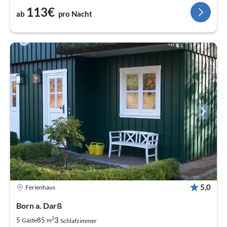
113€
ab
pro Nacht
5,0
Ferienhaus
Born a. Darß
2
3
5
85
Gäste
m
Schlafzimmer