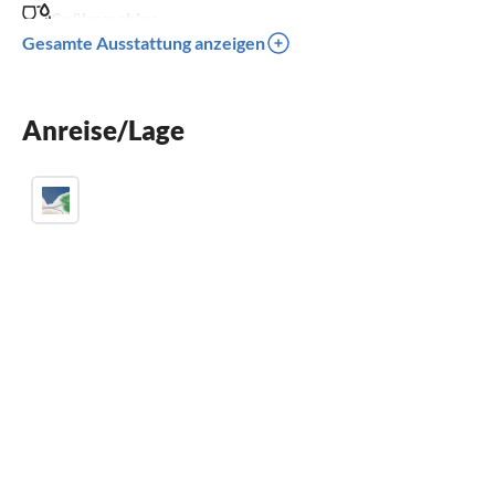
Spülmaschine
Gesamte Ausstattung anzeigen
Waschmaschine
Sauna
Anreise/Lage
Kinderbett