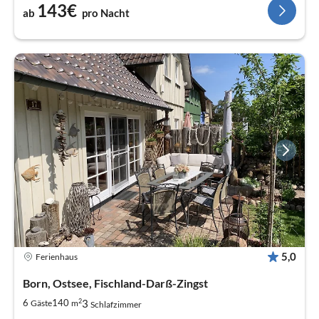
143€
ab
pro Nacht
5,0
Ferienhaus
Born, Ostsee, Fischland-Darß-Zingst
2
3
6
140
Gäste
m
Schlafzimmer