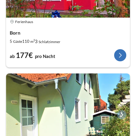
Ferienhaus
Born
2
3
5
110
Gäste
m
Schlafzimmer
177€
ab
pro Nacht