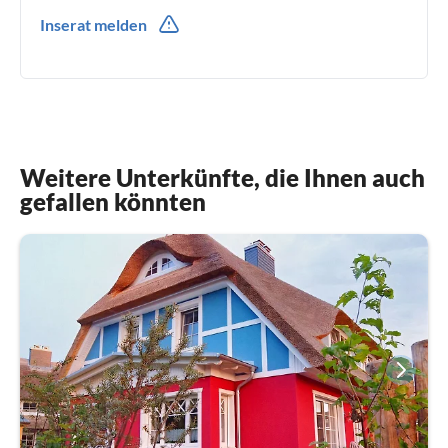
0049(0) 406774132
Inserat melden
491715678722
Weitere Unterkünfte, die Ihnen auch
gefallen könnten