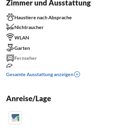
Zimmer und Ausstattung
Haustiere nach Absprache
Nichtraucher
WLAN
Garten
Fernseher
Terrasse
Gesamte Ausstattung anzeigen
Spülmaschine
Waschmaschine
Anreise/Lage
Kamin