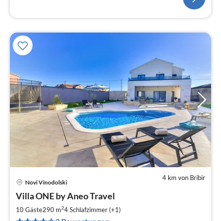
4 km von Bribir
Novi Vinodolski
Pre
Villa ONE by Aneo Travel
ab
3
2
10 Gäste
290 m
4
Schlafzimmer (+1)
pr