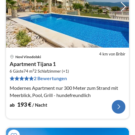
4 km von Bribir
Novi Vinodolski
Pre
Apartment Tijana 1
ab
2
1
6 Gäste
74 m
2
Schlafzimmer (+1)
2 Bewertungen
pr
Na
Modernes Apartment nur 300 Meter zum Strand mit
Meerblick, Pool, Grill - hundefreundlich
193
€
ab
/ Nacht