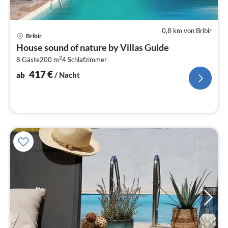
0,8 km von Bribir
Pre
Bribir
ab
House sound of nature by Villas Guide
4
2
8 Gäste
200 m
4
Schlafzimmer
pr
Na
417
€
ab
/ Nacht