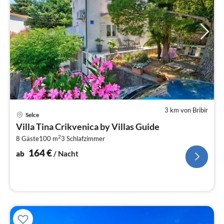
3 km von Bribir
Pre
Selce
ab
Villa Tina Crikvenica by Villas Guide
1
2
8 Gäste
100 m
3
Schlafzimmer
pr
Na
164
€
ab
/ Nacht