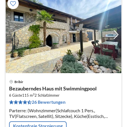
Bribir
Pre
Bezauberndes Haus mit Swimmingpool
ab
2
1
6 Gäste
115 m
2
Schlafzimmer
26 Bewertungen
pr
Na
Parterre: (Wohnzimmer(Schlafcouch 1 Pers.,
TV(Flatscreen, Satellit), Sitzecke), Küche(Esstisch,
Wasserkocher, Toaster, Kochherd, Kaffeemaschine,
Kostenfreie Stornierung