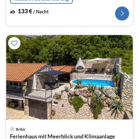
Backofen, Mikrowelle, Spülmaschine,...
133
€
ab
/ Nacht
Pre
Bribir
ab
Ferienhaus mit Meerblick und Klimaanlage