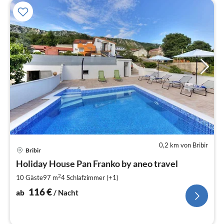
0,2 km von Bribir
Pre
Bribir
ab
1
Holiday House Pan Franko by aneo travel
pr
2
10 Gäste
97 m
4
Schlafzimmer (+1)
Na
116
€
ab
/ Nacht