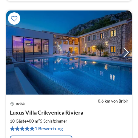
0,6 km von Bribir
Bribir
Pre
Luxus Villa Crikvenica Riviera
ab
7
2
10 Gäste
400 m
5
Schlafzimmer
pr
1 Bewertung
Na