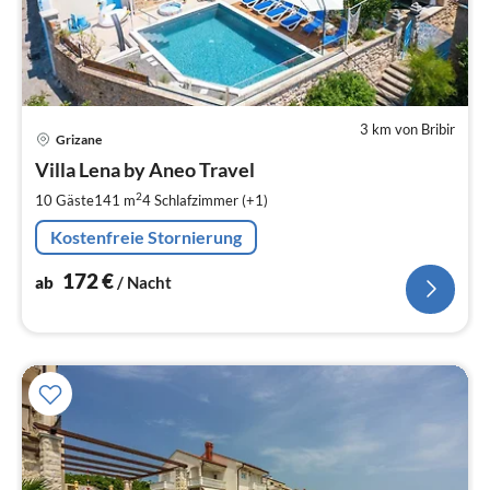
3 km von Bribir
Pre
Grizane
ab
1
Villa Lena by Aneo Travel
pr
2
10 Gäste
141 m
4
Schlafzimmer (+1)
Na
Kostenfreie Stornierung
172
€
ab
/ Nacht