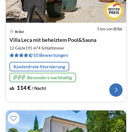
3 km von Bribir
Bribir
Pre
Villa Leca mit beheiztem Pool&Sauna
ab
1
2
12 Gäste
195 m
4
Schlafzimmer
pr
10 Bewertungen
Na
Kostenfreie Stornierung
Besonders nachhaltig
114
€
ab
/ Nacht