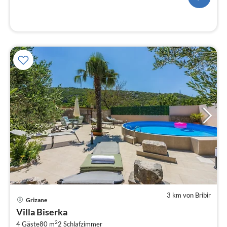
3 km von Bribir
Grizane
Pre
Villa Biserka
ab
2
4 Gäste
80 m
2
Schlafzimmer