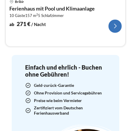
Bribir
ab
Ferienhaus mit Pool und Klimaanlage
2
2
10 Gäste
157 m
5
Schlafzimmer
pr
Na
271
€
ab
/ Nacht
Einfach und ehrlich - Buchen
ohne Gebühren!
Geld-zurück-Garantie
Ohne Provision und Servicegebühren
Preise wie beim Vermieter
Zertifiziert vom Deutschen
Ferienhausverband