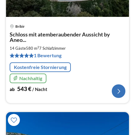
Bribir
Pre
Schloss mit atemberaubender Aussicht by
ab
Aneo...
5
2
14 Gäste
580 m
7
Schlafzimmer
pr
Na
1 Bewertung
Kostenfreie Stornierung
Nachhaltig
543
€
ab
/ Nacht