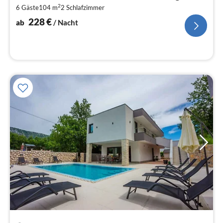
2
2
6 Gäste
104 m
2
Schlafzimmer
pr
Na
228
€
ab
/ Nacht
Pre