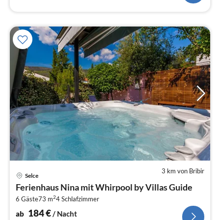
3 km von Bribir
Pre
Selce
ab
Ferienhaus Nina mit Whirpool by Villas Guide
1
2
6 Gäste
73 m
4
Schlafzimmer
pr
Na
184
€
ab
/ Nacht