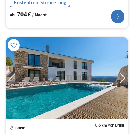
Kostenfreie Stornierung
704
€
ab
/ Nacht
0,6 km von Bribir
Bribir
Pre