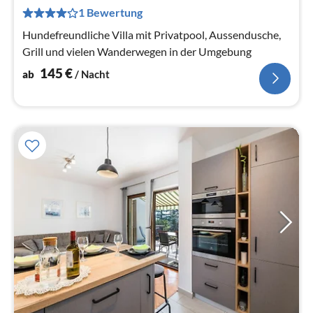
1
1 Bewertung
pr
Na
Hundefreundliche Villa mit Privatpool, Aussendusche,
Grill und vielen Wanderwegen in der Umgebung
145
€
ab
/ Nacht