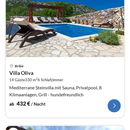
Pre
Bribir
ab
Villa Oliva
4
2
14 Gäste
330 m
6
Schlafzimmer
pr
Na
Mediterrane Steinvilla mit Sauna, Privatpool, 8
Klimaanlagen, Grill - hundefreundlich
432
€
ab
/ Nacht