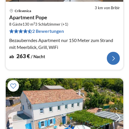
3 km von Bribir
Crikvenica
Pre
Apartment Pope
ab
2
2
8 Gäste
130 m
3
Schlafzimmer (+1)
2 Bewertungen
pr
Na
Bezauberndes Apartment nur 150 Meter zum Strand
mit Meerblick, Grill, WiFi
263
€
ab
/ Nacht