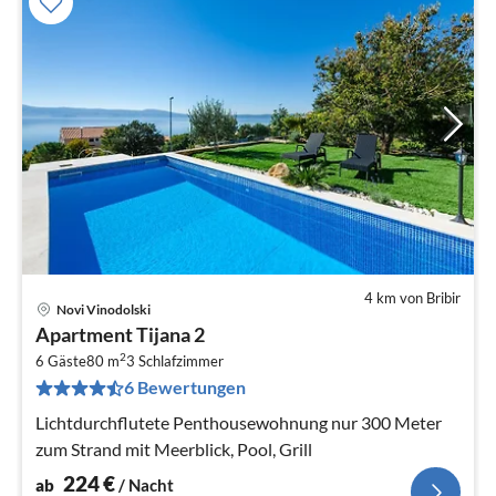
4 km von Bribir
Novi Vinodolski
Pre
Apartment Tijana 2
ab
2
2
6 Gäste
80 m
3
Schlafzimmer
6 Bewertungen
pr
Na
Lichtdurchflutete Penthousewohnung nur 300 Meter
zum Strand mit Meerblick, Pool, Grill
224
€
ab
/ Nacht