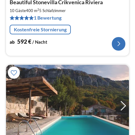
Beautiful Stonevilla Crikvenica Riviera
ab
5
2
10 Gäste
400 m
5
Schlafzimmer
pr
1 Bewertung
Na
Kostenfreie Stornierung
592
€
ab
/ Nacht