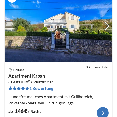
3 km von Bribir
Grizane
Pre
Apartment Krpan
ab
2
1
6 Gäste
70 m
3
Schlafzimmer
1 Bewertung
pr
Na
Hundefreundliches Apartment mit Grillbereich,
Privatparkplatz, WiFi in ruhiger Lage
146
€
ab
/ Nacht