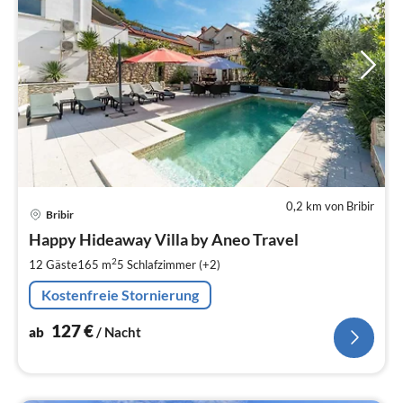
0,2 km von Bribir
Pre
Bribir
ab
1
Happy Hideaway Villa by Aneo Travel
pr
2
12 Gäste
165 m
5
Schlafzimmer (+2)
Na
Kostenfreie Stornierung
127
€
ab
/ Nacht