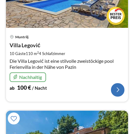
Pre
Muntrilj
ab
1
Villa Legović
pr
2
10 Gäste
110 m
4
Schlafzimmer
Na
Die Villa Legović ist eine stilvolle zweistöckige pool
Ferienvilla in der Nähe von Pazin
Nachhaltig
100
€
ab
/ Nacht