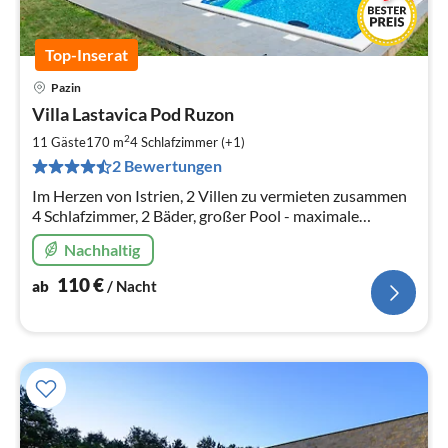
Top-Inserat
Pazin
Pre
Villa Lastavica Pod Ruzon
ab
1
2
11 Gäste
170 m
4
Schlafzimmer (+1)
pr
2 Bewertungen
Na
Im Herzen von Istrien, 2 Villen zu vermieten zusammen
4 Schlafzimmer, 2 Bäder, großer Pool - maximale
Kapazität für 11 Personen, Haustiere erlaubt
Nachhaltig
110
€
ab
/ Nacht