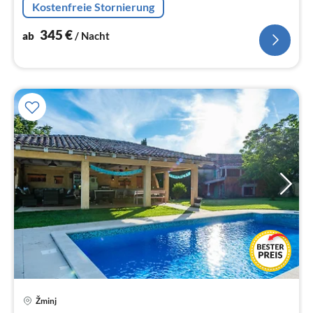
Kostenfreie Stornierung
345
€
ab
/ Nacht
Pre
Žminj
ab