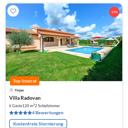
15%
Top-Inserat
Tinjan
Pre
Villa Radovan
ab
1
2
6 Gäste
120 m
2
Schlafzimmer
pr
4 Bewertungen
Na
Kostenfreie Stornierung