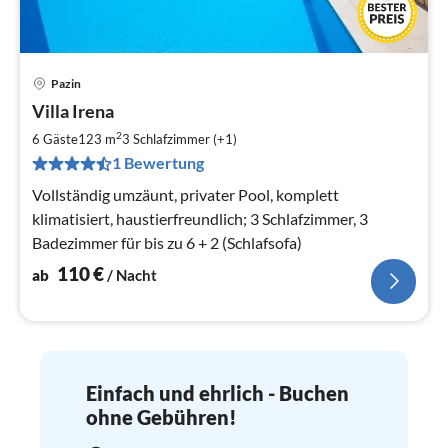
Pazin
Pre
Villa Irena
ab
1
2
6 Gäste
123 m
3
Schlafzimmer (+1)
pr
1 Bewertung
Na
Vollständig umzäunt, privater Pool, komplett
klimatisiert, haustierfreundlich; 3 Schlafzimmer, 3
Badezimmer für bis zu 6 + 2 (Schlafsofa)
110
€
ab
/ Nacht
Einfach und ehrlich - Buchen
ohne Gebühren!