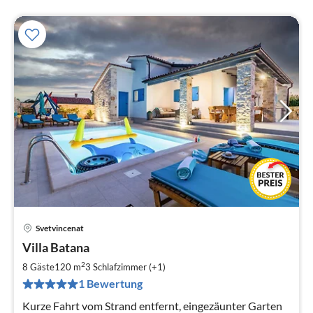
Svetvincenat
Pre
Villa Batana
ab
1
2
8 Gäste
120 m
3
Schlafzimmer (+1)
pr
1 Bewertung
Na
Kurze Fahrt vom Strand entfernt, eingezäunter Garten