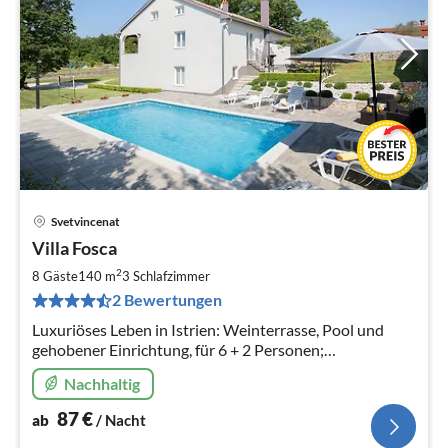
Svetvincenat
Pre
Villa Fosca
ab
8
2
8 Gäste
140 m
3
Schlafzimmer
pr
2 Bewertungen
Na
Luxuriöses Leben in Istrien: Weinterrasse, Pool und
gehobener Einrichtung, für 6 + 2 Personen;
eingezäunter Garten, ruhig
Nachhaltig
87
€
ab
/ Nacht