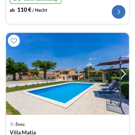
110
€
ab
/ Nacht
Žminj
Pre
Villa Matia
ab