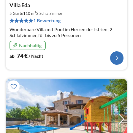
Pre
Villa Eda
ab
7
2
5 Gäste
110 m
2
Schlafzimmer
pr
1 Bewertung
Na
Wunderbare Villa mit Pool im Herzen der Istrien; 2
Schlafzimmer, für bis zu 5 Personen
Nachhaltig
74
€
ab
/ Nacht