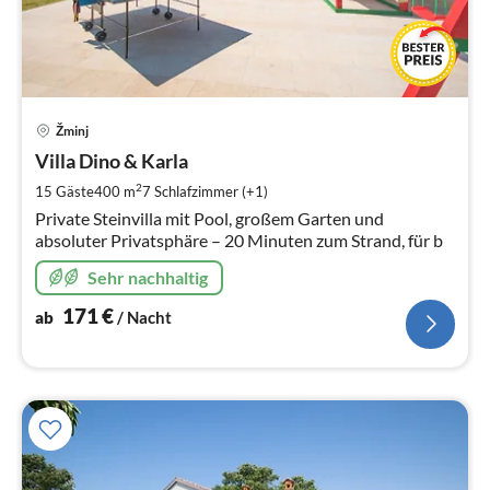
Pre
Žminj
ab
1
Villa Dino & Karla
pr
2
15 Gäste
400 m
7
Schlafzimmer (+1)
Na
Private Steinvilla mit Pool, großem Garten und
absoluter Privatsphäre – 20 Minuten zum Strand, für b
Sehr nachhaltig
171
€
ab
/ Nacht