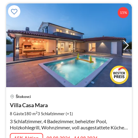
15%
Pre
Štokovci
ab
1
Villa Casa Mara
pr
2
8 Gäste
180 m
3
Schlafzimmer (+1)
Na
3 Schlafzimmer, 4 Badezimmer, beheizter Pool,
Holzkohlegrill, Wohnzimmer, voll ausgestattete Küche,
Kinderrutsche, Tischtennis
15% Aktion
08.08.2026 - 14.08.2026