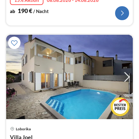
190
€
ab
/ Nacht
Pre
Loborika
ab
9
Villa Joel