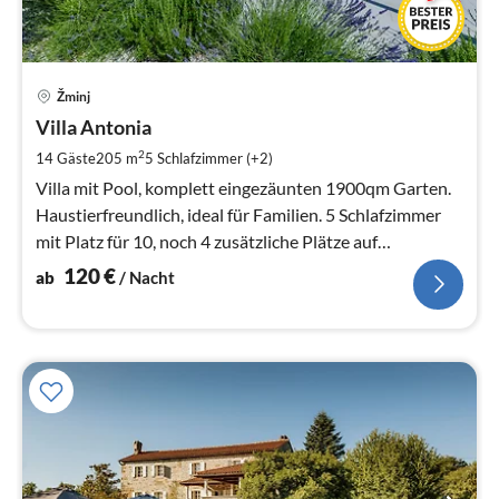
Pre
Žminj
ab
1
Villa Antonia
pr
2
14 Gäste
205 m
5
Schlafzimmer (+2)
Na
Villa mit Pool, komplett eingezäunten 1900qm Garten.
Haustierfreundlich, ideal für Familien. 5 Schlafzimmer
mit Platz für 10, noch 4 zusätzliche Plätze auf
Schlafsofas. Neu 2023!
120
€
ab
/ Nacht