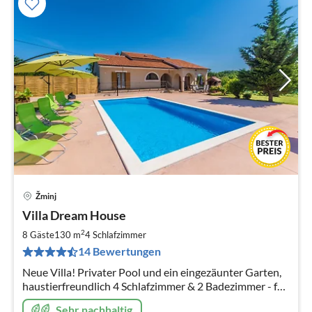
Žminj
Pre
Villa Dream House
ab
1
2
8 Gäste
130 m
4
Schlafzimmer
pr
14 Bewertungen
Na
Neue Villa! Privater Pool und ein eingezäunter Garten,
haustierfreundlich 4 Schlafzimmer & 2 Badezimmer - für
bis zu 8 Personen
Sehr nachhaltig