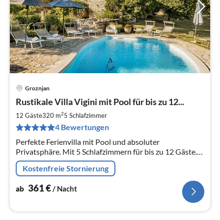
Groznjan
Pre
Rustikale Villa Vigini mit Pool für bis zu 12...
ab
3
2
12 Gäste
320 m
5
Schlafzimmer
pr
4 Bewertungen
Na
Perfekte Ferienvilla mit Pool und absoluter
Privatsphäre. Mit 5 Schlafzimmern für bis zu 12 Gäste.
Spielplatz und Fahrräder zur Verfügung.
Kostenfreie Stornierung
361
€
ab
/ Nacht