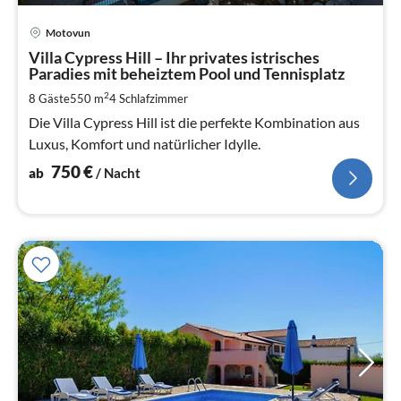
Pre
Motovun
ab
7
Villa Cypress Hill – Ihr privates istrisches
Paradies mit beheiztem Pool und Tennisplatz
pr
Na
2
8 Gäste
550 m
4
Schlafzimmer
Die Villa Cypress Hill ist die perfekte Kombination aus
Luxus, Komfort und natürlicher Idylle.
750
€
ab
/ Nacht