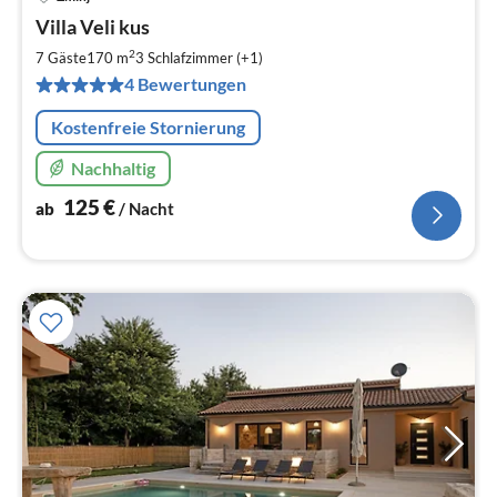
Pre
Villa Veli kus
ab
1
2
7 Gäste
170 m
3
Schlafzimmer (+1)
pr
4 Bewertungen
Na
Kostenfreie Stornierung
Nachhaltig
125
€
ab
/ Nacht