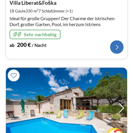
2
Villa Liberat&Foška
pr
2
18 Gäste
330 m
7
Schlafzimmer (+1)
Na
Ideal für große Gruppen! Der Charme der istrischen
Dorf, großer Garten, Pool, im herzum Istriens
Sehr nachhaltig
200
€
ab
/ Nacht