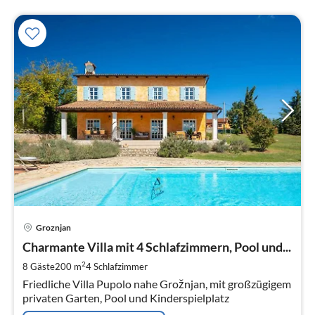
Pre
Groznjan
ab
3
Charmante Villa mit 4 Schlafzimmern, Pool und...
pr
2
8 Gäste
200 m
4
Schlafzimmer
Na
Friedliche Villa Pupolo nahe Grožnjan, mit großzügigem
privaten Garten, Pool und Kinderspielplatz