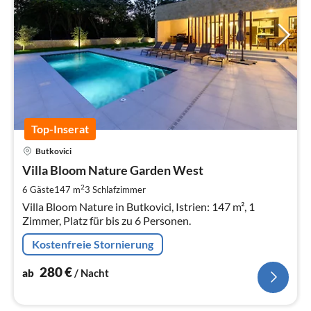
Top-Inserat
Pre
Butkovici
ab
2
Villa Bloom Nature Garden West
pr
2
6 Gäste
147 m
3
Schlafzimmer
Na
Villa Bloom Nature in Butkovici, Istrien: 147 m², 1
Zimmer, Platz für bis zu 6 Personen.
Kostenfreie Stornierung
280
€
ab
/ Nacht