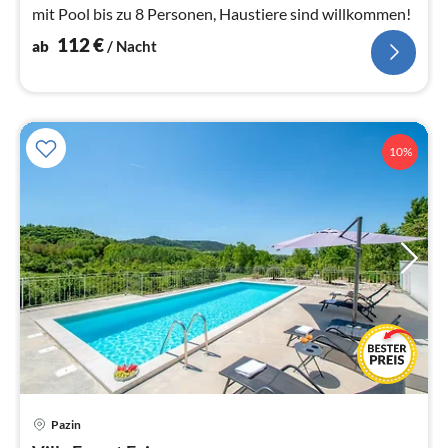
mit Pool bis zu 8 Personen, Haustiere sind willkommen!
112
€
ab
/ Nacht
10%
Pre
Pazin
ab