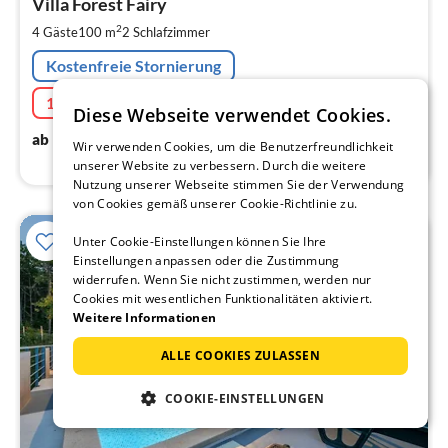
1
Villa Forest Fairy
pr
2
4 Gäste
100 m
2
Schlafzimmer
Na
Kostenfreie Stornierung
10% Aktion
22.08.2026 - 28.08.2026
Diese Webseite verwendet Cookies.
100
€
ab
/ Nacht
Wir verwenden Cookies, um die Benutzerfreundlichkeit
unserer Website zu verbessern. Durch die weitere
Nutzung unserer Webseite stimmen Sie der Verwendung
von Cookies gemäß unserer Cookie-Richtlinie zu.
Unter Cookie-Einstellungen können Sie Ihre
Einstellungen anpassen oder die Zustimmung
widerrufen. Wenn Sie nicht zustimmen, werden nur
Cookies mit wesentlichen Funktionalitäten aktiviert.
Weitere Informationen
ALLE COOKIES ZULASSEN
COOKIE-EINSTELLUNGEN