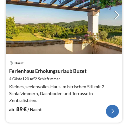
Pre
Buzet
ab
8
Ferienhaus Erholungsurlaub Buzet
pr
2
4 Gäste
120 m
2
Schlafzimmer
Na
Kleines, seelenvolles Haus im istrischen Stil mit 2
Schlafzimmern, Dachboden und Terrasse in
Zentralistrien.
89
€
ab
/ Nacht