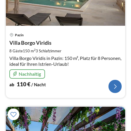
Pre
Pazin
ab
1
Villa Borgo Viridis
pr
2
8 Gäste
150 m
3
Schlafzimmer
Na
Villa Borgo Viridis in Pazin: 150 m², Platz für 8 Personen,
ideal für Ihren Istrien-Urlaub!
Nachhaltig
110
€
ab
/ Nacht