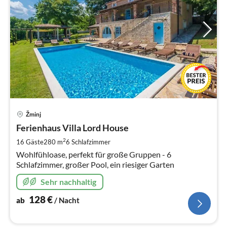
Pre
Žminj
ab
1
Ferienhaus Villa Lord House
pr
2
16 Gäste
280 m
6
Schlafzimmer
Na
Wohlfühloase, perfekt für große Gruppen - 6
Schlafzimmer, großer Pool, ein riesiger Garten
Sehr nachhaltig
128
€
ab
/ Nacht