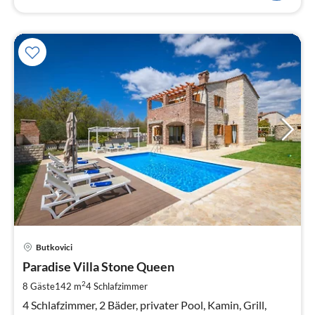
Pre
Butkovici
ab
1
Paradise Villa Stone Queen
pr
2
8 Gäste
142 m
4
Schlafzimmer
Na
4 Schlafzimmer, 2 Bäder, privater Pool, Kamin, Grill,