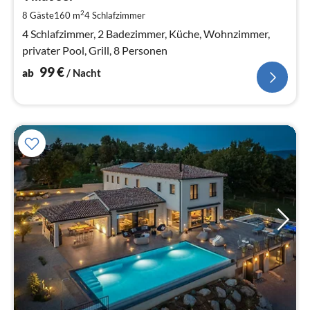
pr
2
8 Gäste
160 m
4
Schlafzimmer
Na
4 Schlafzimmer, 2 Badezimmer, Küche, Wohnzimmer,
privater Pool, Grill, 8 Personen
99
€
ab
/ Nacht