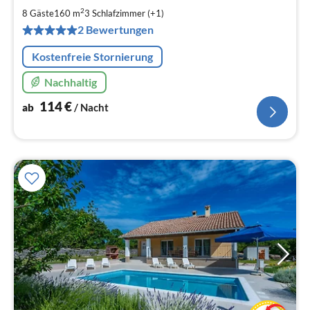
1
2
8 Gäste
160 m
3
Schlafzimmer (+1)
pr
2 Bewertungen
Na
Kostenfreie Stornierung
Nachhaltig
114
€
ab
/ Nacht