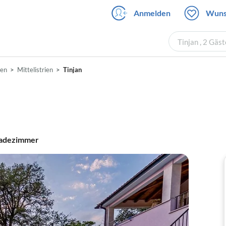
Anmelden
Wuns
Tinjan , 2 Gäs
ien
Mittelistrien
Tinjan
adezimmer