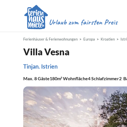
Ferienhäuser & Ferienwohnungen
Europa
Kroatien
Istr
Villa Vesna
Tinjan. Istrien
Max.
8
Gäste
180m²
Wohnfläche
4
Schlafzimmer
2
B