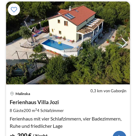
0,3 km von Gabonjin
Pre
Malinska
ab
2
Ferienhaus Villa Jozi
pr
2
8 Gäste
200 m
4
Schlafzimmer
Na
Ferienhaus mit vier Schlafzimmern, vier Badezimmern,
Ruhe und friedlicher Lage
200
€
ab
/ Nacht