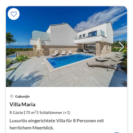
Pre
Gabonjin
ab
2
Villa Maria
pr
2
8 Gäste
170 m
3
Schlafzimmer (+1)
Na
Luxuriös eingerichtete Villa für 8 Personen mit
herrlichem Meerblick.