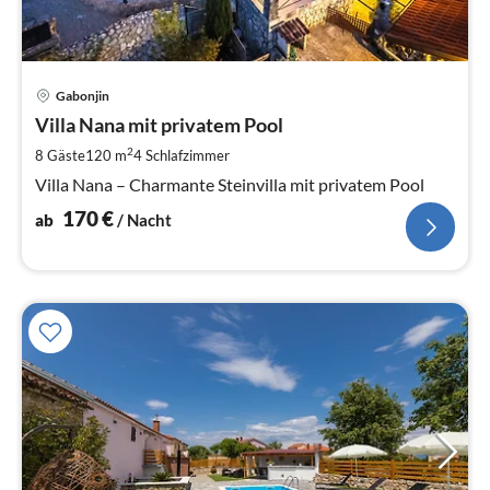
Pre
Gabonjin
ab
1
Villa Nana mit privatem Pool
pr
2
8 Gäste
120 m
4
Schlafzimmer
Na
Villa Nana – Charmante Steinvilla mit privatem Pool
170
€
ab
/ Nacht