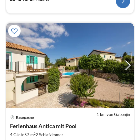
1 km von Gabonjin
Pre
Rasopasno
ab
1
Ferienhaus Antica mit Pool
pr
2
4 Gäste
57 m
2
Schlafzimmer
Na