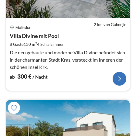
2 km von Gabonjin
Pre
Malinska
ab
3
Villa Divine mit Pool
pr
2
8 Gäste
130 m
4
Schlafzimmer
Na
Die neu gebaute und moderne Villa Divine befindet sich
in der charmanten Stadt Kras, versteckt im Inneren der
schönen Insel Krk.
300
€
ab
/ Nacht