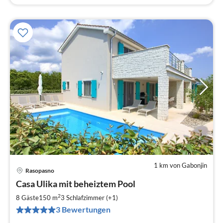
1 km von Gabonjin
Rasopasno
Pre
Casa Ulika mit beheiztem Pool
ab
1
2
8 Gäste
150 m
3
Schlafzimmer (+1)
pr
3 Bewertungen
Na