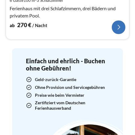
6 Gäste
100 m
3
Schlafzimmer
Na
Ferienhaus mit drei Schlafzimmern, drei Bädern und
privatem Pool.
270
€
ab
/ Nacht
Einfach und ehrlich - Buchen
ohne Gebühren!
Geld-zurück-Garantie
Ohne Provision und Servicegebühren
Preise wie beim Vermieter
Zertifiziert vom Deutschen
Ferienhausverband