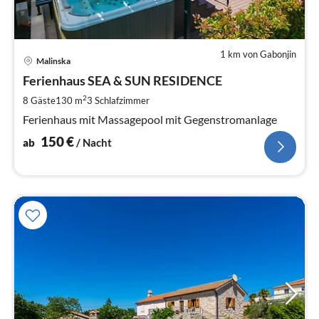
1 km von Gabonjin
Pre
Malinska
ab
1
Ferienhaus SEA & SUN RESIDENCE
pr
2
8 Gäste
130 m
3
Schlafzimmer
Na
Ferienhaus mit Massagepool mit Gegenstromanlage
150
€
ab
/ Nacht