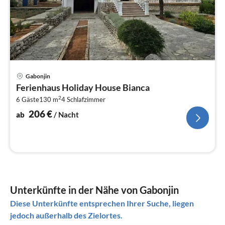
Pre
Gabonjin
ab
Ferienhaus Holiday House Bianca
2
2
6 Gäste
130 m
4
Schlafzimmer
pr
Na
206
€
ab
/ Nacht
Unterkünfte in der Nähe von Gabonjin
Diese Unterkünfte entsprechen Ihrer Suche, liegen
jedoch außerhalb des Zielortes.