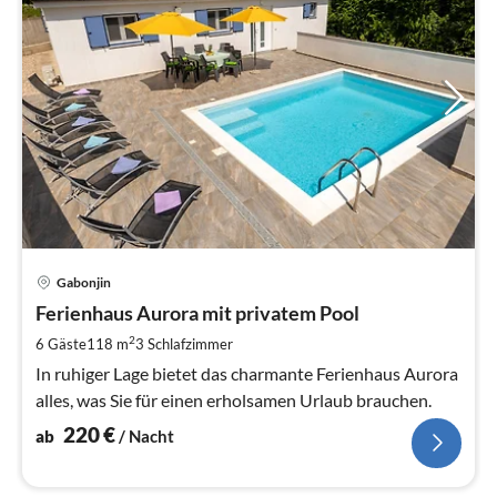
Pre
Gabonjin
ab
2
Ferienhaus Aurora mit privatem Pool
pr
2
6 Gäste
118 m
3
Schlafzimmer
Na
In ruhiger Lage bietet das charmante Ferienhaus Aurora
alles, was Sie für einen erholsamen Urlaub brauchen.
220
€
ab
/ Nacht