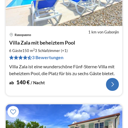
1 km von Gabonjin
Rasopasno
Pre
Villa Zala mit beheiztem Pool
ab
1
2
6 Gäste
150 m
3
Schlafzimmer (+1)
pr
3 Bewertungen
Na
Villa Zala ist eine wunderschöne Fünf-Sterne-Villa mit
beheiztem Pool, die Platz für bis zu sechs Gäste bietet.
140
€
ab
/ Nacht