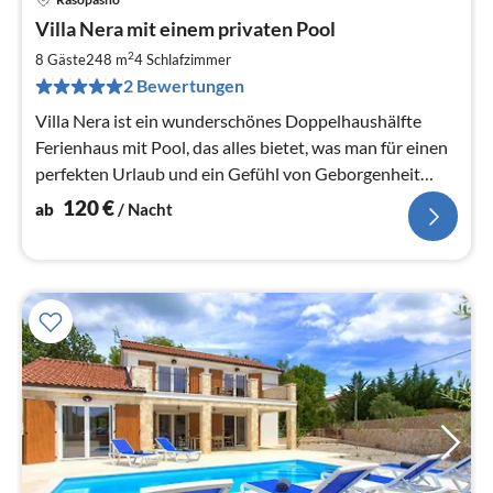
Pre
Villa Nera mit einem privaten Pool
ab
1
2
8 Gäste
248 m
4
Schlafzimmer
pr
2 Bewertungen
Na
Villa Nera ist ein wunderschönes Doppelhaushälfte
Ferienhaus mit Pool, das alles bietet, was man für einen
perfekten Urlaub und ein Gefühl von Geborgenheit
braucht.
120
€
ab
/ Nacht