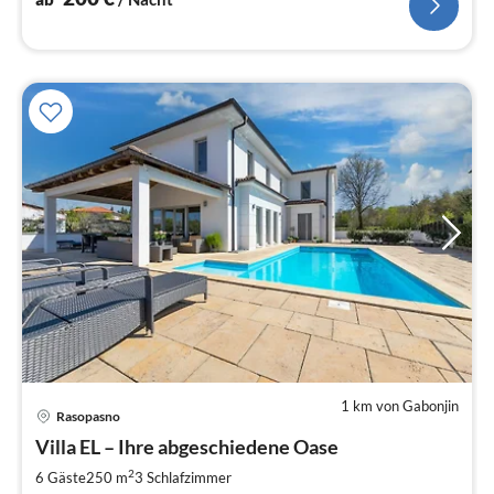
1 km von Gabonjin
Pre
Rasopasno
ab
1
Villa EL – Ihre abgeschiedene Oase
pr
2
6 Gäste
250 m
3
Schlafzimmer