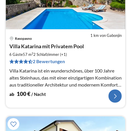
1 km von Gabonjin
Rasopasno
Pre
Villa Katarina mit Privatem Pool
ab
1
2
6 Gäste
57 m
2
Schlafzimmer (+1)
pr
2 Bewertungen
Na
Villa Katarina ist ein wunderschönes, über 100 Jahre
altes Steinhaus, das mit einer einzigartigen Kombination
aus traditioneller Architektur und modernem Komfort
besticht.
100
€
ab
/ Nacht