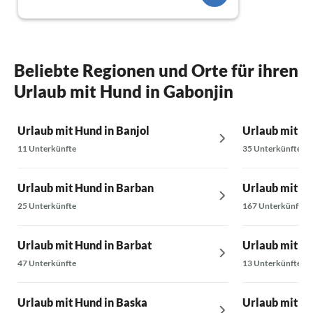
als es auf den Fotos rüberkommt. Die Betten
waren sehr bequem, 2 Klimaanlagen sind
vorhanden. Die Lage von Villa Meri ist ideal,
um die Insel zu erkunden. Das Hafenstädtchen
Malinska ist nur 3 km entfernt, hier haben wir
Beliebte Regionen und Orte für ihren
immer einen günstigen Parkplatz gefunden,
Urlaub mit Hund in Gabonjin
um zu bummeln. Auch Krk und andere Orte
und Strände sind in wenigen Minuten mit dem
Auto erreichbar.
Urlaub mit Hund in Banjol
Urlaub mit Hu
Ein schöner Urlaub, in dem wir uns gut erholt
11 Unterkünfte
35 Unterkünfte
haben und in dem auch unser Hund
willkommen war.
Urlaub mit Hund in Barban
Urlaub mit Hu
25 Unterkünfte
167 Unterkünfte
Urlaub mit Hund in Barbat
Urlaub mit Hu
47 Unterkünfte
13 Unterkünfte
Urlaub mit Hund in Baska
Urlaub mit Hu