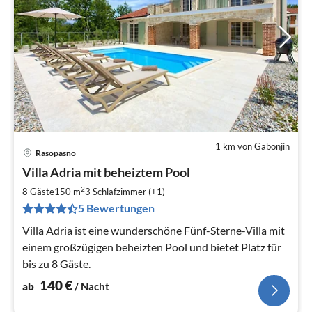
1 km von Gabonjin
Rasopasno
Pre
Villa Adria mit beheiztem Pool
ab
1
2
8 Gäste
150 m
3
Schlafzimmer (+1)
pr
5 Bewertungen
Na
Villa Adria ist eine wunderschöne Fünf-Sterne-Villa mit
einem großzügigen beheizten Pool und bietet Platz für
bis zu 8 Gäste.
140
€
ab
/ Nacht