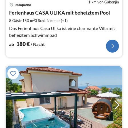
1 km von Gabonjin
Pre
Rasopasno
ab
1
Ferienhaus CASA ULIKA mit beheiztem Pool
pr
2
8 Gäste
150 m
3
Schlafzimmer (+1)
Na
Das Ferienhaus Casa Ulika ist eine charmante Villa mit
beheiztem Schwimmbad
180
€
ab
/ Nacht