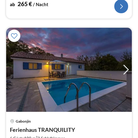
265
€
ab
/ Nacht
Pre
Gabonjin
ab
2
Ferienhaus TRANQUILITY
pr
2