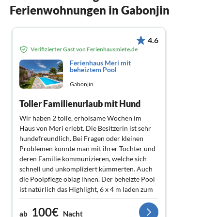
Ferienwohnungen in Gabonjin
4.6
Verifizierter Gast von Ferienhausmiete.de
Ferienhaus Meri mit
beheiztem Pool
Gabonjin
Toller Familienurlaub mit Hund
Wir haben 2 tolle, erholsame Wochen im
Haus von Meri erlebt. Die Besitzerin ist sehr
hundefreundlich. Bei Fragen oder kleinen
Problemen konnte man mit ihrer Tochter und
deren Familie kommunizieren, welche sich
schnell und unkompliziert kümmerten. Auch
die Poolpflege oblag ihnen. Der beheizte Pool
ist natürlich das Highlight, 6 x 4 m laden zum
Schwimmen ein. Das Haus selbst ist liebevoll
100€
eingerichtet, viel moderner und gemütlicher,
ab
Nacht