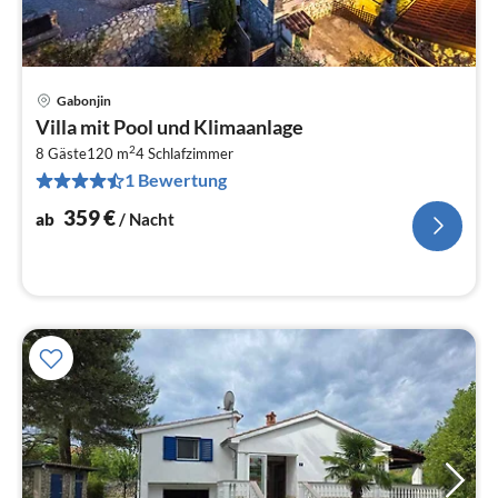
Gabonjin
Pre
Villa mit Pool und Klimaanlage
ab
2
3
8 Gäste
120 m
4
Schlafzimmer
1 Bewertung
pr
Na
359
€
ab
/ Nacht