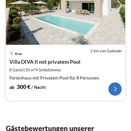
2 km von Gabonjin
Pre
Kras
ab
3
Villa DIVA II mit privatem Pool
pr
2
8 Gäste
130 m
4
Schlafzimmer
Na
Ferienhaus mit Privatem Pool für 8 Personen
300
€
ab
/ Nacht
Gästebewertungen unserer