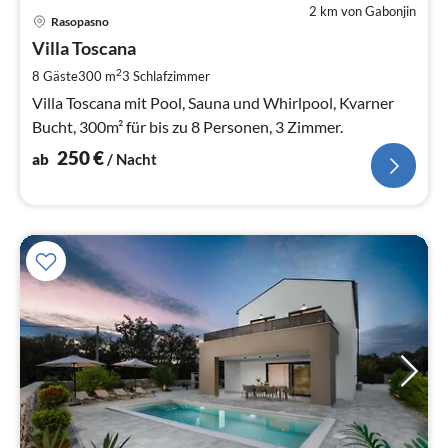
2 km von Gabonjin
Pre
Rasopasno
ab
2
Villa Toscana
pr
2
8 Gäste
300 m
3
Schlafzimmer
Na
Villa Toscana mit Pool, Sauna und Whirlpool, Kvarner
Bucht, 300m² für bis zu 8 Personen, 3 Zimmer.
250
€
ab
/ Nacht