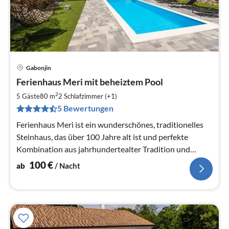
Gabonjin
Pre
Ferienhaus Meri mit beheiztem Pool
ab
1
2
5 Gäste
80 m
2
Schlafzimmer (+1)
pr
5 Bewertungen
Na
Ferienhaus Meri ist ein wunderschönes, traditionelles
Steinhaus, das über 100 Jahre alt ist und perfekte
Kombination aus jahrhundertealter Tradition und
modernem Komfort bietet.
100
€
ab
/ Nacht