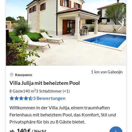
1 km von Gabonjin
Rasopasno
Pre
Villa Julija mit beheiztem Pool
ab
1
2
8 Gäste
140 m
3
Schlafzimmer (+1)
pr
3 Bewertungen
Na
Willkommen in der Villa Julija, einem traumhaften
Ferienhaus mit beheiztem Pool, das Komfort, Stil und
Privatsphäre für bis zu 8 Gäste bietet.
140
€
ab
/ Nacht