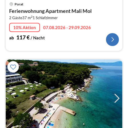
Pre
Porat
ab
Ferienwohnung Apartment Mali Mol
1
2
2 Gäste
37 m
1
Schlafzimmer
pr
Na
10% Aktion
07.08.2026 - 29.09.2026
117
€
ab
/ Nacht