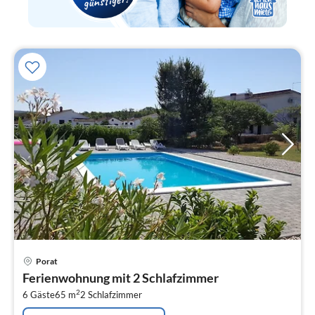
Pre
Porat
ab
Ferienwohnung mit 2 Schlafzimmer
3
2
6 Gäste
65 m
2
Schlafzimmer
pr
Na