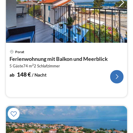
Pre
Porat
ab
Ferienwohnung mit Balkon und Meerblick
1
2
5 Gäste
74 m
2
Schlafzimmer
pr
Na
148
€
ab
/ Nacht