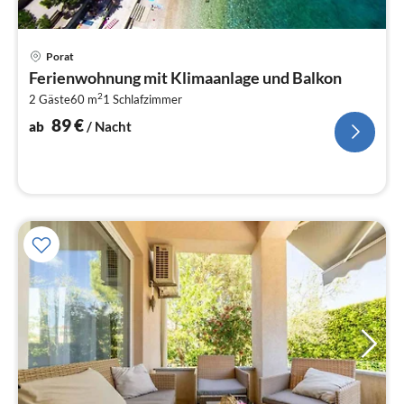
Pre
Porat
ab
Ferienwohnung mit Klimaanlage und Balkon
9
2
2 Gäste
60 m
1
Schlafzimmer
pr
Na
89
€
ab
/ Nacht