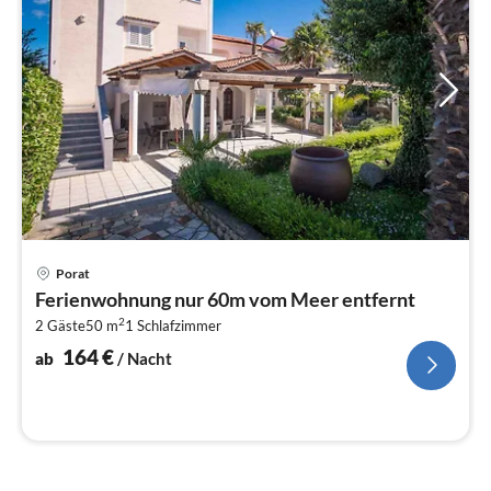
Pre
Porat
ab
Ferienwohnung nur 60m vom Meer entfernt
1
2
2 Gäste
50 m
1
Schlafzimmer
pr
Na
164
€
ab
/ Nacht