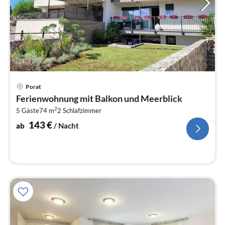
Pre
Porat
ab
Ferienwohnung mit Balkon und Meerblick
1
2
5 Gäste
74 m
2
Schlafzimmer
pr
Na
143
€
ab
/ Nacht