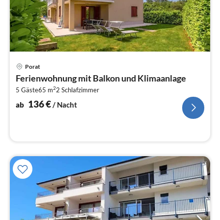
Pre
Porat
ab
Ferienwohnung mit Balkon und Klimaanlage
1
2
5 Gäste
65 m
2
Schlafzimmer
pr
Na
136
€
ab
/ Nacht