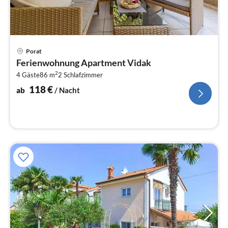
Pre
Porat
ab
Ferienwohnung Apartment Vidak
1
2
4 Gäste
86 m
2
Schlafzimmer
pr
Na
118
€
ab
/ Nacht