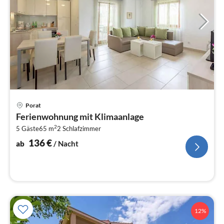
Pre
Porat
ab
Ferienwohnung mit Klimaanlage
1
2
5 Gäste
65 m
2
Schlafzimmer
pr
Na
136
€
ab
/ Nacht
12%