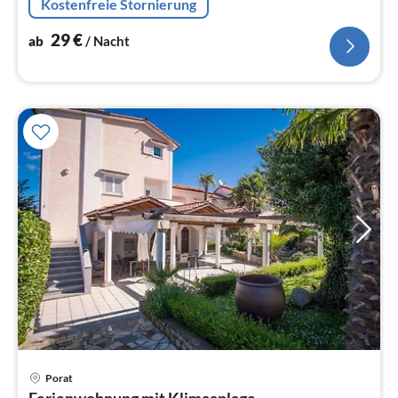
Kostenfreie Stornierung
29
€
ab
/ Nacht
Pre
Porat
ab