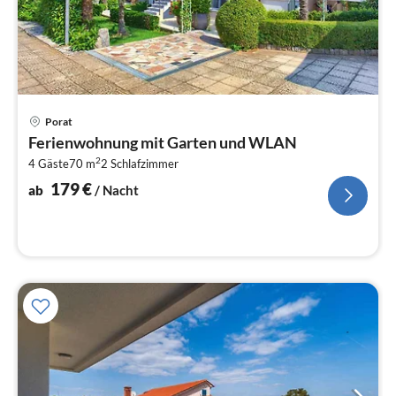
Pre
Porat
ab
Ferienwohnung mit Garten und WLAN
1
2
4 Gäste
70 m
2
Schlafzimmer
pr
Na
179
€
ab
/ Nacht