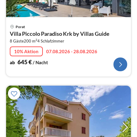
Pre
Porat
ab
Villa Piccolo Paradiso Krk by Villas Guide
6
2
8 Gäste
200 m
4
Schlafzimmer
pr
Na
10% Aktion
07.08.2026 - 28.08.2026
645
€
ab
/ Nacht