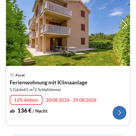
Pre
Porat
ab
Ferienwohnung mit Klimaanlage
1
2
5 Gäste
65 m
2
Schlafzimmer
pr
Na
12% Aktion
20.08.2026 - 29.08.2026
136
€
ab
/ Nacht