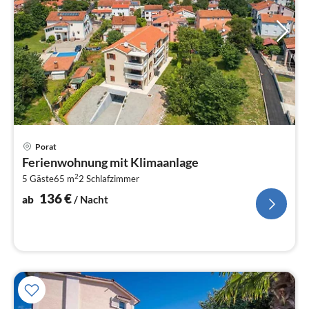
Pre
Porat
ab
Ferienwohnung mit Klimaanlage
1
2
5 Gäste
65 m
2
Schlafzimmer
pr
Na
136
€
ab
/ Nacht