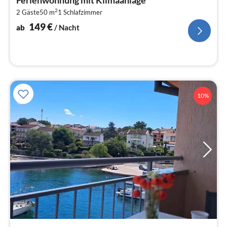
Ferienwohnung mit Klimaanlage
1
2
2 Gäste
50 m
1
Schlafzimmer
pr
Na
149
€
ab
/ Nacht
10%