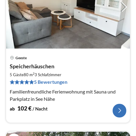
Geeste
Pre
Speicherhäuschen
ab
1
2
5 Gäste
80 m
3
Schlafzimmer
pr
5 Bewertungen
Na
Familienfreundliche Ferienwohnung mit Sauna und
Parkplatz in See Nähe
102
€
ab
/ Nacht