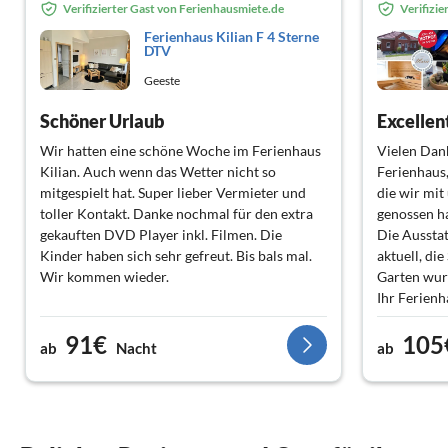
Verifizierter Gast von Ferienhausmiete.de
Verifizi
Ferienhaus Kilian F 4 Sterne
DTV
Geeste
Schöner Urlaub
Excellen
Wir hatten eine schöne Woche im Ferienhaus
Vielen Dank
Kilian. Auch wenn das Wetter nicht so
Ferienhaus
mitgespielt hat. Super lieber Vermieter und
die wir mi
toller Kontakt. Danke nochmal für den extra
genossen h
gekauften DVD Player inkl. Filmen. Die
Die Aussta
Kinder haben sich sehr gefreut. Bis bals mal.
aktuell, di
Wir kommen wieder.
Garten wur
Ihr Ferienh
nächste Be
91€
105
wird wieder
ab
Nacht
ab