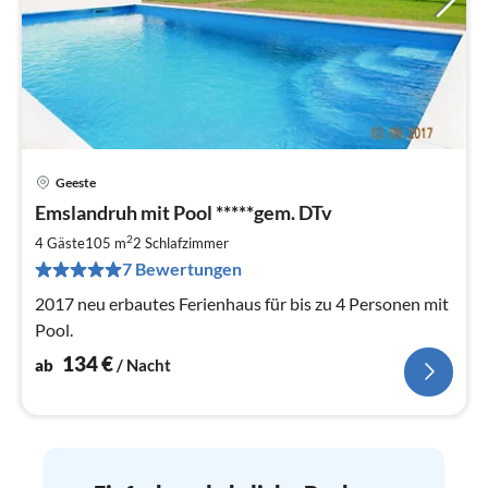
Geeste
Pre
Emslandruh mit Pool *****gem. DTv
ab
1
2
4 Gäste
105 m
2
Schlafzimmer
pr
7 Bewertungen
Na
2017 neu erbautes Ferienhaus für bis zu 4 Personen mit
Pool.
134
€
ab
/ Nacht