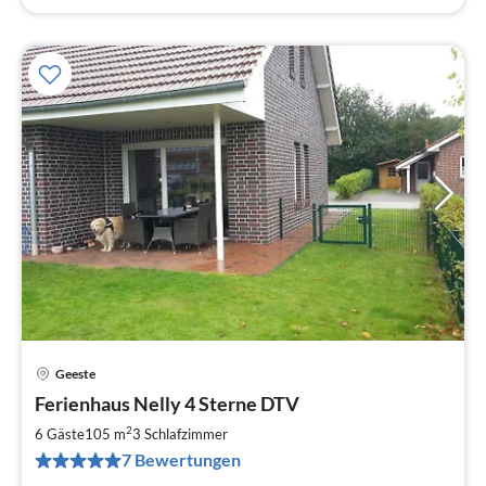
Geeste
Pre
Ferienhaus Nelly 4 Sterne DTV
ab
9
2
6 Gäste
105 m
3
Schlafzimmer
pr
7 Bewertungen
Na