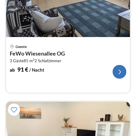
Pre
Geeste
ab
FeWo Wiesenallee OG
9
2
3 Gäste
85 m
2
Schlafzimmer
pr
Na
91
€
ab
/ Nacht