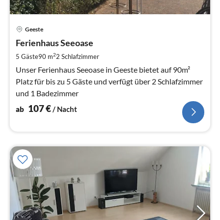
Pre
Geeste
ab
1
Ferienhaus Seeoase
pr
2
5 Gäste
90 m
2
Schlafzimmer
Na
Unser Ferienhaus Seeoase in Geeste bietet auf 90m²
Platz für bis zu 5 Gäste und verfügt über 2 Schlafzimmer
und 1 Badezimmer
107
€
ab
/ Nacht