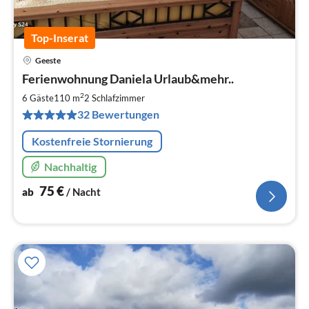
Top-Inserat
Geeste
Pre
Ferienwohnung Daniela Urlaub&mehr..
ab
7
2
6 Gäste
110 m
2
Schlafzimmer
pr
32 Bewertungen
Na
Kostenfreie Stornierung
Nachhaltig
75
€
ab
/ Nacht