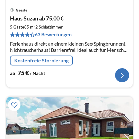
Geeste
Pre
Haus Suzan ab 75,00 €
ab
7
2
5 Gäste
85 m
2
Schlafzimmer
pr
63 Bewertungen
Na
Ferienhaus direkt an einem kleinen See(Spingbrunnen).
Nichtraucherhaus! Barrierefrei, ideal auch für Menschen
mit Handicap! Hunde sind HERZLICHST willkommen!
Kostenfreie Stornierung
Idylle + Tierwelt pur!
75
€
ab
/ Nacht