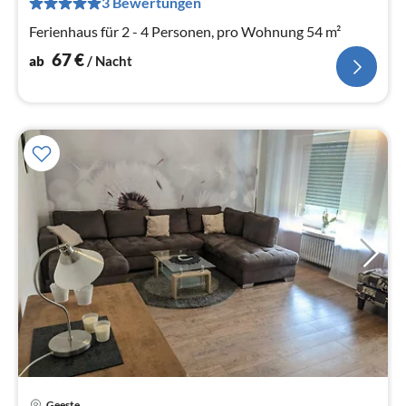
3 Bewertungen
Na
Ferienhaus für 2 - 4 Personen, pro Wohnung 54 m²
67
€
ab
/ Nacht
Pre
Geeste