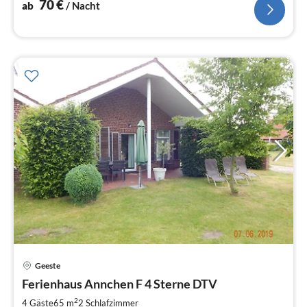
70
€
ab
/ Nacht
Geeste
Pre
Ferienhaus Annchen F 4 Sterne DTV
ab
9
2
4 Gäste
65 m
2
Schlafzimmer