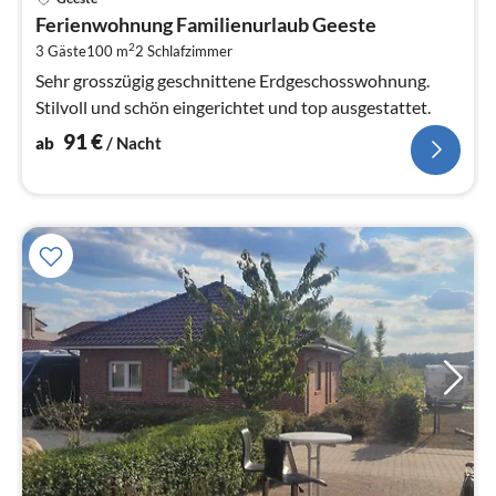
ab
Ferienwohnung Familienurlaub Geeste
9
2
3 Gäste
100 m
2
Schlafzimmer
pr
Na
Sehr grosszügig geschnittene Erdgeschosswohnung.
Stilvoll und schön eingerichtet und top ausgestattet.
91
€
ab
/ Nacht