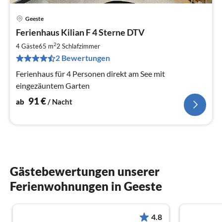
Geeste
Pre
Ferienhaus Kilian F 4 Sterne DTV
ab
9
2
4 Gäste
65 m
2
Schlafzimmer
pr
2 Bewertungen
Na
Ferienhaus für 4 Personen direkt am See mit
eingezäuntem Garten
91
€
ab
/ Nacht
Gästebewertungen unserer
Ferienwohnungen in Geeste
4.8