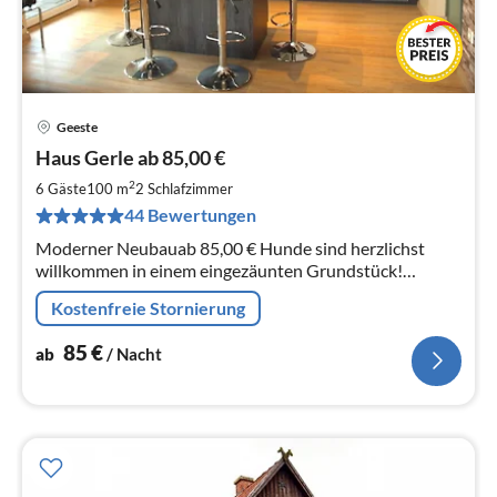
Geeste
Pre
Haus Gerle ab 85,00 €
ab
8
2
6 Gäste
100 m
2
Schlafzimmer
pr
44 Bewertungen
Na
Moderner Neubauab 85,00 € Hunde sind herzlichst
willkommen in einem eingezäunten Grundstück!
Nichtraucherhaus. Barrierefrei. Idylle pur für
Kostenfreie Stornierung
Naturliebhaber.
85
€
ab
/ Nacht