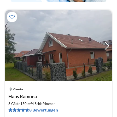
Geeste
Pre
Haus Ramona
ab
1
2
8 Gäste
130 m
4
Schlafzimmer
pr
8 Bewertungen
Na