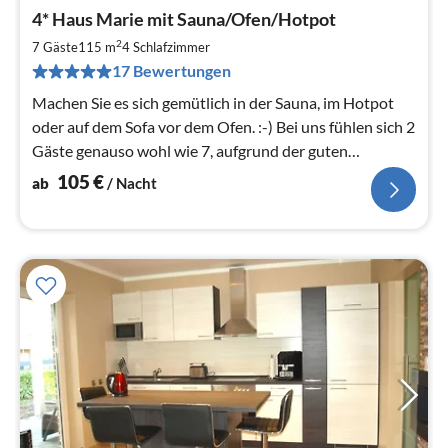
Pre
4* Haus Marie mit Sauna/Ofen/Hotpot
ab
1
2
7 Gäste
115 m
4
Schlafzimmer
pr
17 Bewertungen
Na
Machen Sie es sich gemütlich in der Sauna, im Hotpot
oder auf dem Sofa vor dem Ofen. :-) Bei uns fühlen sich 2
Gäste genauso wohl wie 7, aufgrund der guten
Zimmeraufteilung.
105
€
ab
/ Nacht