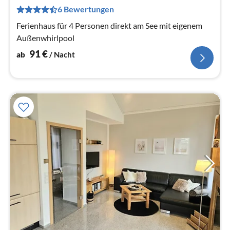
pr
6 Bewertungen
Na
Ferienhaus für 4 Personen direkt am See mit eigenem
Außenwhirlpool
91
€
ab
/ Nacht