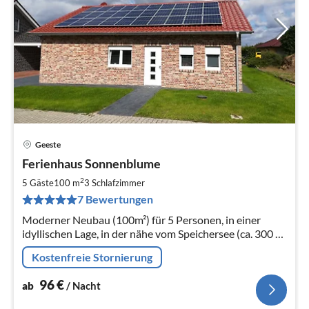
Geeste
Pre
Ferienhaus Sonnenblume
ab
9
2
5 Gäste
100 m
3
Schlafzimmer
pr
7 Bewertungen
Na
Moderner Neubau (100m²) für 5 Personen, in einer
idyllischen Lage, in der nähe vom Speichersee (ca. 300 m
entfernt). Großzügiges Bad und Gäste-WC sind
Kostenfreie Stornierung
vorhanden.
96
€
ab
/ Nacht