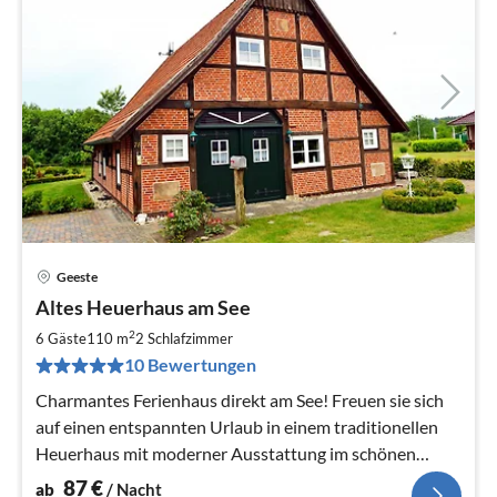
Geeste
Pre
Altes Heuerhaus am See
ab
8
2
6 Gäste
110 m
2
Schlafzimmer
pr
10 Bewertungen
Na
Charmantes Ferienhaus direkt am See! Freuen sie sich
auf einen entspannten Urlaub in einem traditionellen
Heuerhaus mit moderner Ausstattung im schönen
Emsland.
87
€
ab
/ Nacht