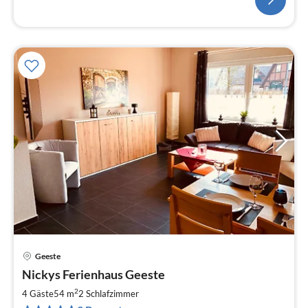
Geeste
Pre
Nickys Ferienhaus Geeste
ab
6
2
4 Gäste
54 m
2
Schlafzimmer
pr