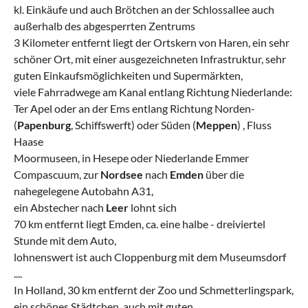
kl. Einkäufe und auch Brötchen an der Schlossallee auch
außerhalb des abgesperrten Zentrums
3 Kilometer entfernt liegt der Ortskern von Haren, ein sehr
schöner Ort, mit einer ausgezeichneten Infrastruktur, sehr
guten Einkaufsmöglichkeiten und Supermärkten,
viele Fahrradwege am Kanal entlang Richtung Niederlande:
Ter Apel oder an der Ems entlang Richtung Norden-
(
Papenburg
, Schiffswerft) oder Süden (
Meppen
) , Fluss
Haase
Moormuseen, in Hesepe oder Niederlande Emmer
Compascuum, zur
Nordsee
nach
Emden
über die
nahegelegene Autobahn A31,
ein Abstecher nach
Leer
lohnt sich
70 km entfernt liegt Emden, ca. eine halbe - dreiviertel
Stunde mit dem Auto,
lohnenswert ist auch Cloppenburg mit dem Museumsdorf
....
In Holland, 30 km entfernt der Zoo und Schmetterlingspark,
ein schönes Städtchen, auch mit guten