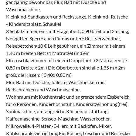
ganzjährig bewohnbar, Flur, Bad mit Dusche und
Waschmaschine,
Kleinkind-Sandkasten und Reckstange, Kleinkind- Rutsche
- Kindersitzplatz, Schaukel
3 Schlafzimmer, eins mit Etagenbett, 0,90 breit und 2m lang,
Netzgitter-Sperre auch für das untere Bett verwendbar,
Reisebettchen(10 € Leihgebühren), ein Zimmer mit einem
1,40 m breiten Bett (1 Matratze) und ein
Elternschlafzimmer mit einem Doppelbett (2 Matratzen, je
0,80 m Breite x 2m ) Die Oberbetten sind alle 1,35 m x 2m
groß, die Kissen: ( 0,40x 0,80 m)
Flur, Bad mit Dusche, Toilette, Waschbecken mit
Badschränken und Waschmaschine,
Wohnraum mit Küchentrakt und angrenzendem Essbereich
für 6 Personen, Kinderhochstuhl, Kindersitzerhöhung(frei),
Spülmaschine, umfangreiche Küchenausstattung,
Kaffeemaschine, Senseo-Maschine, Wasserkocher,
Mikrowelle, 4-Platten-E-Herd mit Backofen, Mixer,
Kühlschrank, Gefrierbox, Eierkocher, Geschirr und Bestecke