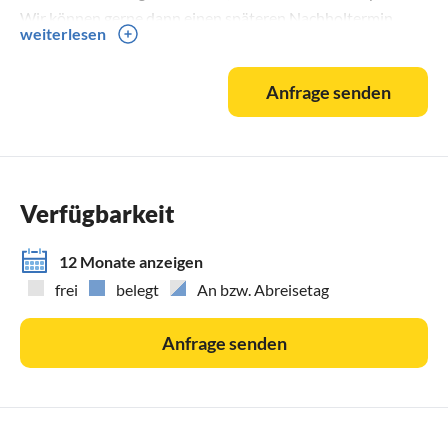
Wir können gerne dann einen späteren Nachholtermin
weiterlesen
ausmachen
Ansonsten fallen 20 % Stornogebühren ab 2 Monate vor
Anfrage senden
Beginn des Aufenthaltes an, ab 1 Monat: 50 %, ab 2
Wochen: 80 % ,
ab 2 Tage vorher 100% des Mietpreises
Das Ferienhaus wird auch von uns privat genutzt und ist
Verfügbarkeit
gut isoliert, so dass es ganzjährig genutzt werden kann.
Grundstückpflege, Rasen mähen und Fegen,
12 Monate anzeigen
Schlüsselübergabe, auch mit Schlüsselkasten, Abnahme am
frei
belegt
An bzw. Abreisetag
Ende des Aufenthaltes und bei Bedarf die Betreuung
während des Aufenthalts sind geregelt.
Anfrage senden
Bettwäsche und Handtücher wie auch Küchenset können
auf Wunsch dazu gemietet werden,
ebenso 4 Fahrräder