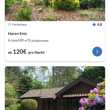
4,8
Ferienhaus
Haren Ems
2
3
6
100
Gäste
m
Schlafzimmer
120€
ab
pro Nacht