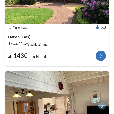
5,0
Ferienhaus
Haren (Ems)
2
3
4
80
Gäste
m
Schlafzimmer
143€
ab
pro Nacht