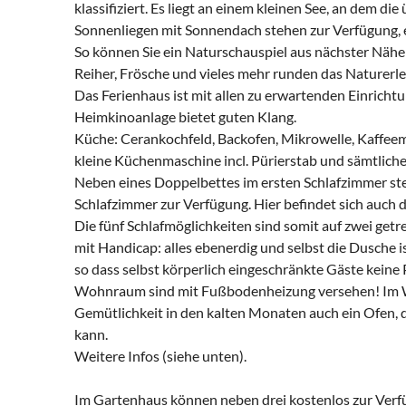
klassifiziert. Es liegt an einem kleinen See, an dem di
Sonnenliegen mit Sonnendach stehen zur Verfügung, 
So können Sie ein Naturschauspiel aus nächster Nähe
Reiher, Frösche und vieles mehr runden das Naturerle
Das Ferienhaus ist mit allen zu erwartenden Einricht
Heimkinoanlage bietet guten Klang.
Küche: Cerankochfeld, Backofen, Mikrowelle, Kaffee
kleine Küchenmaschine incl. Pürierstab und sämtlich
Neben eines Doppelbettes im ersten Schlafzimmer s
Schlafzimmer zur Verfügung. Hier befindet sich auch 
Die fünf Schlafmöglichkeiten sind somit auf zwei getr
mit Handicap: alles ebenerdig und selbst die Dusche is
so dass selbst körperlich eingeschränkte Gäste keine
Wohnraum sind mit Fußbodenheizung versehen! Im W
Gemütlichkeit in den kalten Monaten auch ein Ofen, 
kann.
Weitere Infos (siehe unten).
Im Gartenhaus können neben drei kostenlos zur Verfü