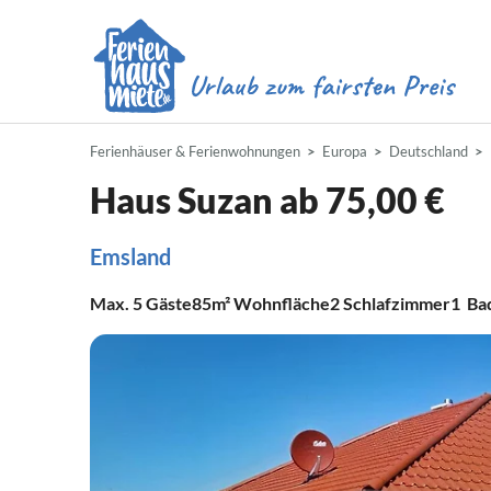
Ferienhäuser & Ferienwohnungen
Europa
Deutschland
Haus Suzan ab 75,00 €
Emsland
Max.
5
Gäste
85m²
Wohnfläche
2
Schlafzimmer
1
Ba