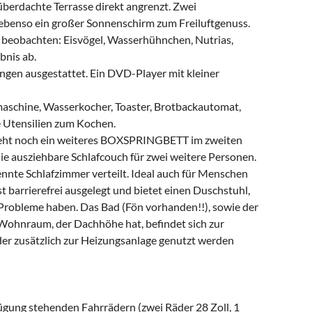
e überdachte Terrasse direkt angrenzt. Zwei
ebenso ein großer Sonnenschirm zum Freiluftgenuss.
 beobachten: Eisvögel, Wasserhühnchen, Nutrias,
bnis ab.
ungen ausgestattet. Ein DVD-Player mit kleiner
maschine, Wasserkocher, Toaster, Brotbackautomat,
e Utensilien zum Kochen.
teht noch ein weiteres BOXSPRINGBETT im zweiten
die ausziehbare Schlafcouch für zwei weitere Personen.
ennte Schlafzimmer verteilt. Ideal auch für Menschen
t barrierefrei ausgelegt und bietet einen Duschstuhl,
 Probleme haben. Das Bad (Fön vorhanden!!), sowie der
ohnraum, der Dachhöhe hat, befindet sich zur
der zusätzlich zur Heizungsanlage genutzt werden
gung stehenden Fahrrädern (zwei Räder 28 Zoll, 1