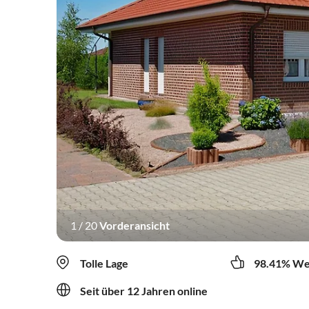
1
/
20
Vorderansicht
Tolle Lage
98.41% We
Seit über 12 Jahren online