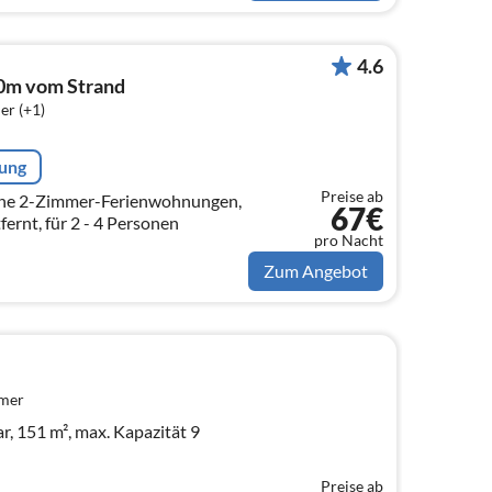
4.6
50m vom Strand
er (+1)
rung
Preise ab
öne 2-Zimmer-Ferienwohnungen,
67€
ernt, für 2 - 4 Personen
pro Nacht
Zum Angebot
mmer
, 151 m², max. Kapazität 9
Preise ab