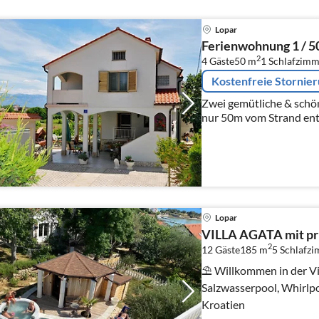
Lopar
Ferienwohnung 1 / 5
2
4 Gäste
50 m
1
Schlafzimm
Kostenfreie Stornie
Zwei gemütliche & sch
nur 50m vom Strand entf
Lopar
VILLA AGATA mit pri
2
12 Gäste
185 m
5
Schlafz
⛱ Willkommen in der Vi
Salzwasserpool, Whirlpo
Kroatien