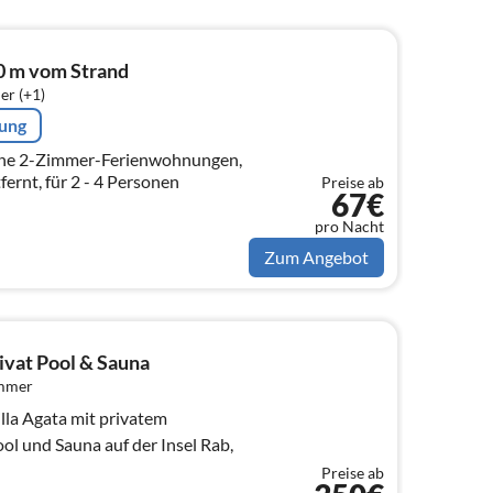
0 m vom Strand
er (+1)
rung
öne 2-Zimmer-Ferienwohnungen,
ernt, für 2 - 4 Personen
Preise ab
67€
pro Nacht
Zum Angebot
vat Pool & Sauna
immer
lla Agata mit privatem
ol und Sauna auf der Insel Rab,
Preise ab