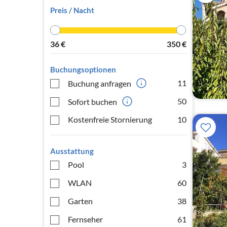
Preis / Nacht
36
€
350
€
Buchungsoptionen
11
Buchung anfragen
50
Sofort buchen
Kostenfreie Stornierung
10
Ausstattung
Pool
3
WLAN
60
Garten
38
Fernseher
61