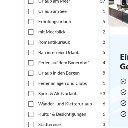
Urlaub am Meer
57
Urlaub am See
1
Erholungsurlaub
5
mit Meerblick
2
Romantikurlaub
8
Barrierefreier Urlaub
5
Ei
Ferien auf dem Bauernhof
4
G
Urlaub in den Bergen
8
Ferienanlagen und Clubs
1
Sport & Aktivurlaub
53
Wander- und Kletterurlaub
6
Kultur & Besichtigungen
6
Städtereise
3