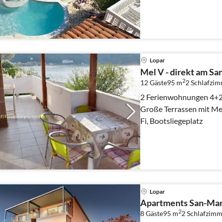
Lopar
Mel V - direkt am Sa
2
12 Gäste
95 m
2
Schlafzi
2 Ferienwohnungen 4+2 
Große Terrassen mit Mee
Fi, Bootsliegeplatz
Lopar
Apartments San-Mar
2
8 Gäste
95 m
2
Schlafzimm