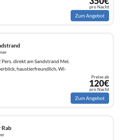
350€
pro Nacht
Zum Angebot
ndstrand
mmer
Pers. direkt am Sandstrand Mel.
rblick, haustierfreundlich, Wi-
Preise ab
120€
pro Nacht
Zum Angebot
 Rab
er