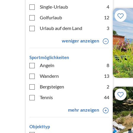
Single-Urlaub
4
Golfurlaub
12
Urlaub auf dem Land
3
weniger anzeigen
Sportmöglichkeiten
Angeln
8
Wandern
13
Bergsteigen
2
Tennis
44
mehr anzeigen
Objekttyp