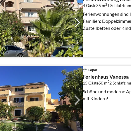
2
4 Gäste
35 m
1
Schlafzimm
Ferienwohnungen sind Id
Familien: Doppelzimmer mit der Option, dieses um ein
Zustellbetten oder Kind
erweitern,Wohnkuche,B
Lopar
Ferienhaus Vanessa
2
15 Gäste
50 m
2
Schlafzi
Schöne und moderne Apa
mit Kindern!