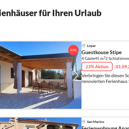
enhäuser für Ihren Urlaub
Lopar
23%
Guestkouse Stipe
2
4 Gäste
45 m
2
Schlafzimm
23% Aktion
01.09.
Verbringen Sie diesen 
renovierten Ferienhaus 
der privaten Terrasse vo
San Marino
Ferienwohnung Anam