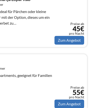
er
eal für Pärchen oder kleine
erbet zu
Preise ab
45€
adezimmer und Balkon
pro Nacht
Zum Angebot
mmer
rtments, geeignet für Familien
Preise ab
55€
pro Nacht
Zum Angebot