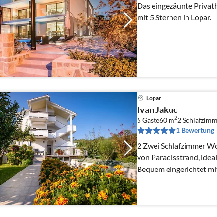
Das eingezäunte Privat
mit 5 Sternen in Lopar.
Lopar
Ivan Jakuc
2
5 Gäste
60 m
2
Schlafzimm
1 Bewertung
2 Zwei Schlafzimmer W
von Paradisstrand, ideal
Bequem eingerichtet mit
und Kinderspielplatz.