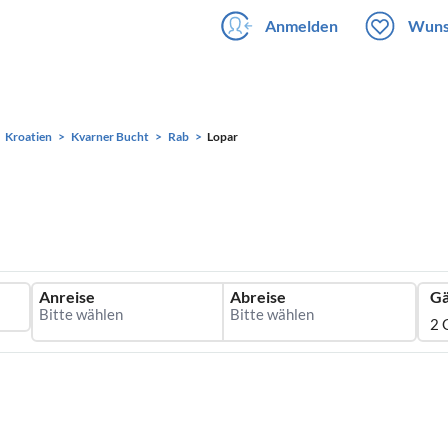
Anmelden
Wuns
Kroatien
Kvarner Bucht
Rab
Lopar
Anreise
Abreise
Gä
2 