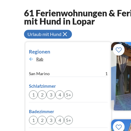
61 Ferienwohnungen & Feri
mit Hund in Lopar
Urlaub mit Hund
Regionen
Rab
San Marino
1
Schlafzimmer
1
2
3
4
5+
Badezimmer
1
2
3
4
5+