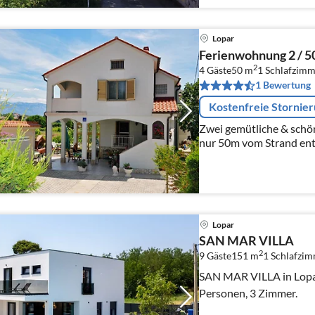
Lopar
Ferienwohnung 2 / 
2
4 Gäste
50 m
1
Schlafzimm
1 Bewertung
Kostenfreie Stornie
Zwei gemütliche & sch
nur 50m vom Strand entf
Lopar
SAN MAR VILLA
2
9 Gäste
151 m
1
Schlafzi
SAN MAR VILLA in Lopar
Personen, 3 Zimmer.