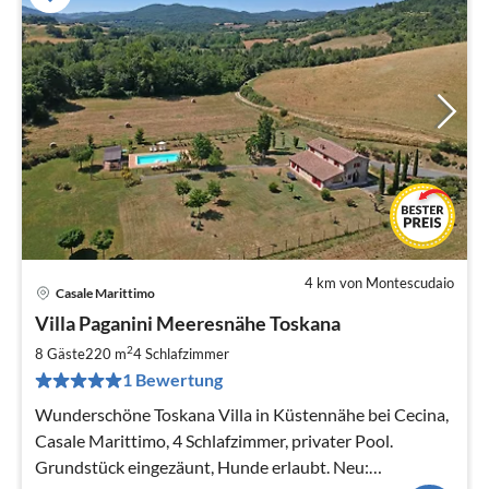
4 km von Montescudaio
Casale Marittimo
Pre
Villa Paganini Meeresnähe Toskana
ab
2
2
8 Gäste
220 m
4
Schlafzimmer
pr
1 Bewertung
Na
Wunderschöne Toskana Villa in Küstennähe bei Cecina,
Casale Marittimo, 4 Schlafzimmer, privater Pool.
Grundstück eingezäunt, Hunde erlaubt. Neu: