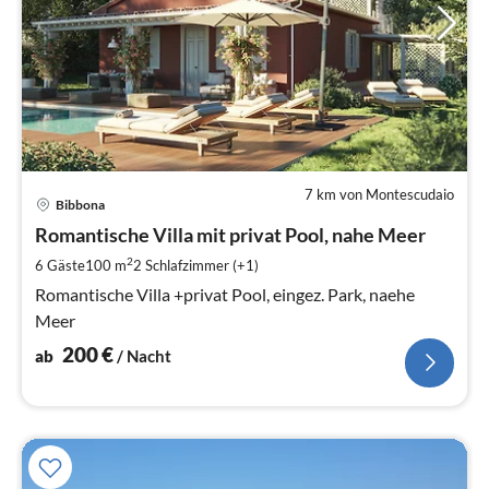
7 km von Montescudaio
Pre
Bibbona
ab
2
Romantische Villa mit privat Pool, nahe Meer
pr
2
6 Gäste
100 m
2
Schlafzimmer (+1)
Na
Romantische Villa +privat Pool, eingez. Park, naehe
Meer
200
€
ab
/ Nacht