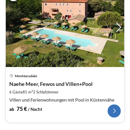
Pre
Montescudaio
ab
7
Naehe Meer, Fewos und Villen+Pool
pr
2
6 Gäste
85 m
2
Schlafzimmer
Na
Villen und Ferienwohnungen mit Pool in Küstennähe
75
€
ab
/ Nacht