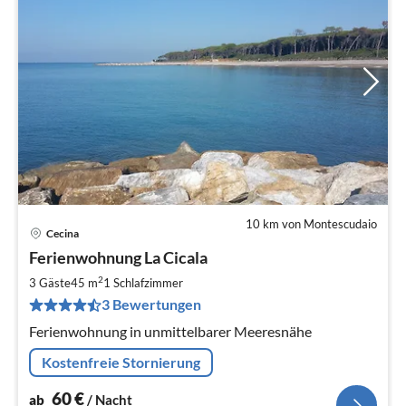
10 km von Montescudaio
Cecina
Pre
Ferienwohnung La Cicala
ab
6
2
3 Gäste
45 m
1
Schlafzimmer
pr
3 Bewertungen
Na
Ferienwohnung in unmittelbarer Meeresnähe
Kostenfreie Stornierung
60
€
ab
/ Nacht