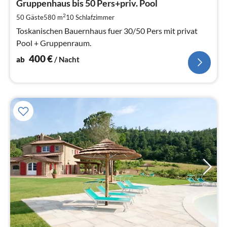
4
Gruppenhaus bis 50 Pers+priv. Pool
pr
2
50 Gäste
580 m
10
Schlafzimmer
Na
Toskanischen Bauernhaus fuer 30/50 Pers mit privat
Pool + Gruppenraum.
400
€
ab
/ Nacht