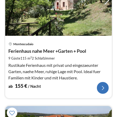
Pre
Montescudaio
ab
1
Ferienhaus nahe Meer +Garten + Pool
pr
2
9 Gäste
115 m
2
Schlafzimmer
Na
Rustikale Ferienhaus mit privat und eingezaeunter
Garten, naehe Meer, ruhige Lage mit Pool. Ideal fuer
Familien mit Kinder und mit Haustiere.
155
€
ab
/ Nacht