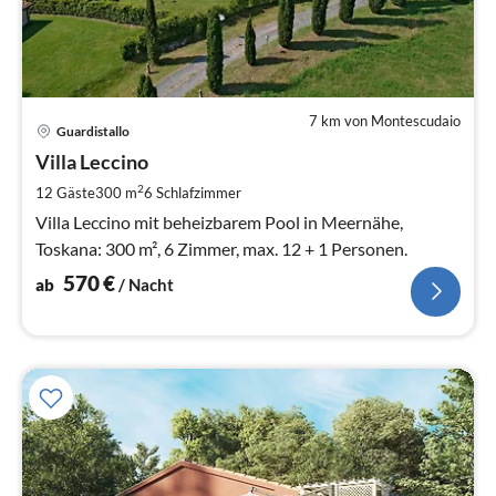
7 km von Montescudaio
Pre
Guardistallo
ab
5
Villa Leccino
pr
2
12 Gäste
300 m
6
Schlafzimmer
Na
Villa Leccino mit beheizbarem Pool in Meernähe,
Toskana: 300 m², 6 Zimmer, max. 12 + 1 Personen.
570
€
ab
/ Nacht