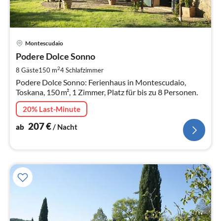
Pre
Montescudaio
ab
2
Podere Dolce Sonno
pr
2
8 Gäste
150 m
4
Schlafzimmer
Na
Podere Dolce Sonno: Ferienhaus in Montescudaio,
Toskana, 150 m², 1 Zimmer, Platz für bis zu 8 Personen.
20% Last-Minute
207
€
ab
/ Nacht