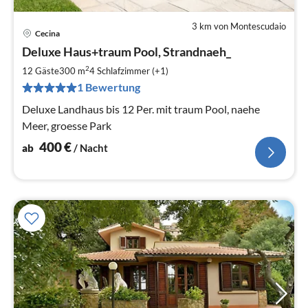
3 km von Montescudaio
Cecina
Pre
Deluxe Haus+traum Pool, Strandnaeh_
ab
4
2
12 Gäste
300 m
4
Schlafzimmer (+1)
pr
1 Bewertung
Na
Deluxe Landhaus bis 12 Per. mit traum Pool, naehe
Meer, groesse Park
400
€
ab
/ Nacht