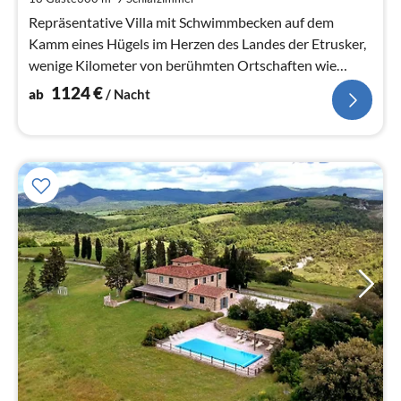
Na
Repräsentative Villa mit Schwimmbecken auf dem
Kamm eines Hügels im Herzen des Landes der Etrusker,
wenige Kilometer von berühmten Ortschaften wie
Bolgheri, Castagneto Carducci ecc
1124
€
ab
/ Nacht