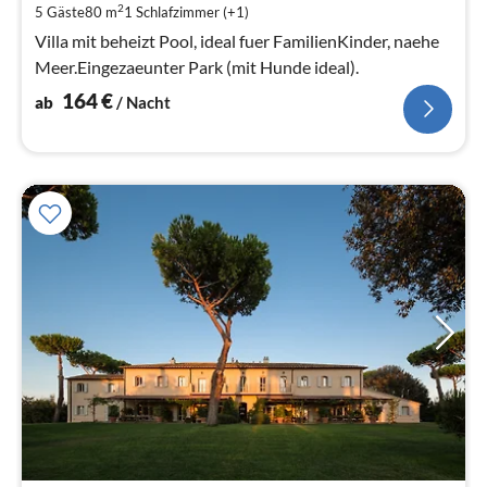
pr
2
5 Gäste
80 m
1
Schlafzimmer (+1)
Na
Villa mit beheizt Pool, ideal fuer FamilienKinder, naehe
Meer.Eingezaeunter Park (mit Hunde ideal).
164
€
ab
/ Nacht