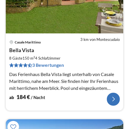
3 km von Montescudaio
Casale Marittimo
Pre
Bella Vista
ab
1
2
8 Gäste
150 m
4
Schlafzimmer
pr
3 Bewertungen
Na
Das Ferienhaus Bella Vista liegt unterhalb von Casale
Marittimo, nahe am Meer. Sie finden hier Ihr Ferienhaus
mit herrlichem Meerblick. Pool und eingezäuntem
Garten.
184
€
ab
/ Nacht