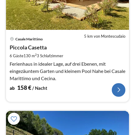
5 km von Montescudaio
Pre
Casale Marittimo
ab
1
Piccola Casetta
pr
2
6 Gäste
130 m
3
Schlafzimmer
Na
Ferienhaus in idealer Lage, auf drei Ebenen, mit
eingezäuntem Garten und kleinem Pool Nahe bei Casale
Marittimo und Cecina.
158
€
ab
/ Nacht