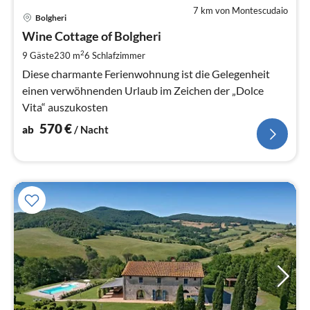
7 km von Montescudaio
Pre
Bolgheri
ab
5
Wine Cottage of Bolgheri
pr
2
9 Gäste
230 m
6
Schlafzimmer
Na
Diese charmante Ferienwohnung ist die Gelegenheit
einen verwöhnenden Urlaub im Zeichen der „Dolce
Vita“ auszukosten
570
€
ab
/ Nacht