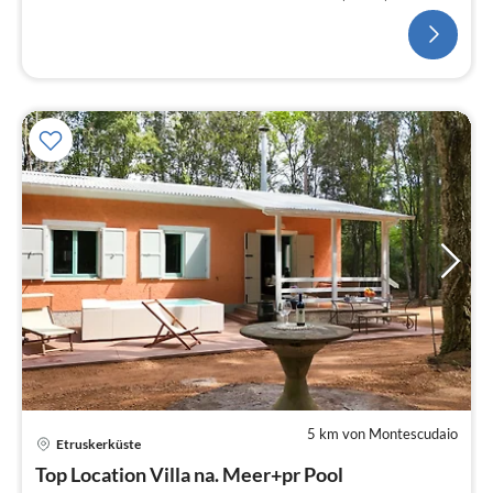
5 km von Montescudaio
Pre
Etruskerküste
ab
1
Top Location Villa na. Meer+pr Pool