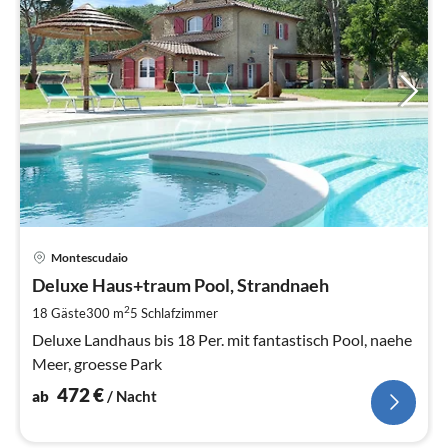
Pre
Montescudaio
ab
4
Deluxe Haus+traum Pool, Strandnaeh
pr
2
18 Gäste
300 m
5
Schlafzimmer
Na
Deluxe Landhaus bis 18 Per. mit fantastisch Pool, naehe
Meer, groesse Park
472
€
ab
/ Nacht