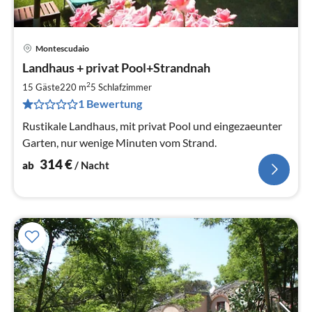
Montescudaio
Pre
Landhaus + privat Pool+Strandnah
ab
3
2
15 Gäste
220 m
5
Schlafzimmer
pr
1 Bewertung
Na
Rustikale Landhaus, mit privat Pool und eingezaeunter
Garten, nur wenige Minuten vom Strand.
314
€
ab
/ Nacht