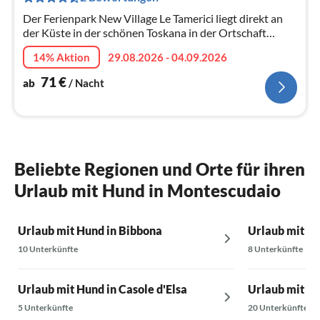
Na
Der Ferienpark New Village Le Tamerici liegt direkt an
der Küste in der schönen Toskana in der Ortschaft
Marina di Cecina (in der Nähe von Livorno).
14% Aktion
29.08.2026 - 04.09.2026
71
€
ab
/ Nacht
Beliebte Regionen und Orte für ihren
Urlaub mit Hund in Montescudaio
Urlaub mit Hund in Bibbona
Urlaub mit H
10 Unterkünfte
8 Unterkünfte
Urlaub mit Hund in Casole d'Elsa
Urlaub mit H
5 Unterkünfte
20 Unterkünfte