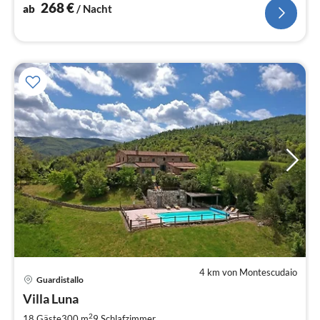
Klimaanlage in drei Schlafzimmern.
268
€
ab
/ Nacht
4 km von Montescudaio
Pre
Guardistallo
ab
1
Villa Luna
pr
2
18 Gäste
300 m
9
Schlafzimmer