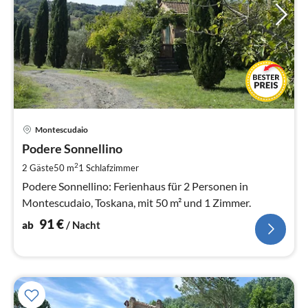
Pre
Montescudaio
ab
9
Podere Sonnellino
pr
2
2 Gäste
50 m
1
Schlafzimmer
Na
Podere Sonnellino: Ferienhaus für 2 Personen in
Montescudaio, Toskana, mit 50 m² und 1 Zimmer.
91
€
ab
/ Nacht