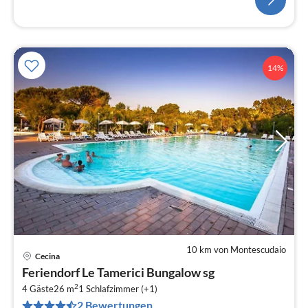
14%
10 km von Montescudaio
Cecina
Pre
Feriendorf Le Tamerici Bungalow sg
ab
2
7
4 Gäste
26 m
1
Schlafzimmer (+1)
2 Bewertungen
pr