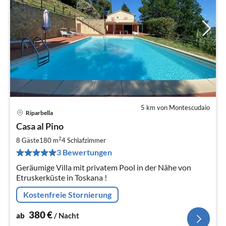
5 km von Montescudaio
Riparbella
Pre
Casa al Pino
ab
3
2
8 Gäste
180 m
4
Schlafzimmer
pr
3 Bewertungen
Na
Geräumige Villa mit privatem Pool in der Nähe von
Etruskerküste in Toskana !
Kostenfreie Stornierung
380
€
ab
/ Nacht