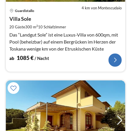
4 km von Montescudaio
Pre
Guardistallo
ab
1
Villa Sole
pr
2
20 Gäste
300 m
10
Schlafzimmer
Na
Das “Landgut Sole” ist eine Luxus-Villa von 600qm, mit
Pool (beheizbar) auf einem Bergrücken im Herzen der
Toskana wenige km von der Etruskischen Küste
1085
€
ab
/ Nacht