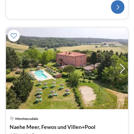
Pre
Montescudaio
ab
6
Naehe Meer, Fewos und Villen+Pool
2