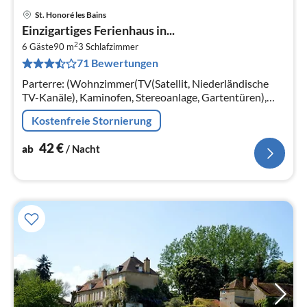
St. Honoré les Bains
Pre
Einzigartiges Ferienhaus in...
ab
2
4
6 Gäste
90 m
3
Schlafzimmer
71 Bewertungen
pr
Na
Parterre: (Wohnzimmer(TV(Satellit, Niederländische
TV-Kanäle), Kaminofen, Stereoanlage, Gartentüren),
Küche(Kaffeemaschine, Backofen, Mikrowelle,
Kostenfreie Stornierung
Spülmaschine), Toilette)
42
€
ab
/ Nacht