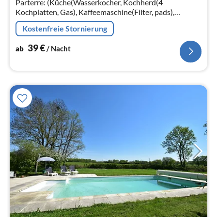
Parterre: (Küche(Wasserkocher, Kochherd(4
Kochplatten, Gas), Kaffeemaschine(Filter, pads),
Backofen, Heizung(Fußbodenheizung))
Kostenfreie Stornierung
39
€
ab
/ Nacht