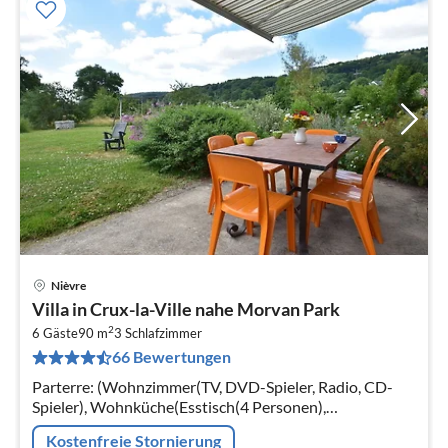
Nièvre
Pre
Villa in Crux-la-Ville nahe Morvan Park
ab
2
9
6 Gäste
90 m
3
Schlafzimmer
66 Bewertungen
pr
Na
Parterre: (Wohnzimmer(TV, DVD-Spieler, Radio, CD-
Spieler), Wohnküche(Esstisch(4 Personen),
Wasserkocher, Toaster, Kochherd, Dunstabzugshaube,
Kostenfreie Stornierung
Kaffeemaschine, Backofen, Mikrowelle, ...