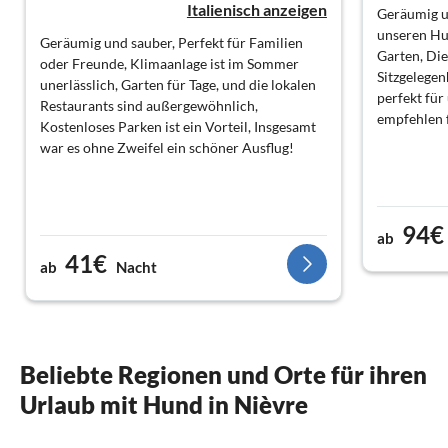
Italienisch anzeigen
Geräumig u
unseren Hun
Geräumig und sauber, Perfekt für Familien
Garten, Die
oder Freunde, Klimaanlage ist im Sommer
Sitzgelegen
unerlässlich, Garten für Tage, und die lokalen
perfekt für
Restaurants sind außergewöhnlich,
empfehlen f
Kostenloses Parken ist ein Vorteil, Insgesamt
war es ohne Zweifel ein schöner Ausflug!
94€
ab
41€
ab
Nacht
Beliebte Regionen und Orte für ihren
Urlaub mit Hund in Nièvre