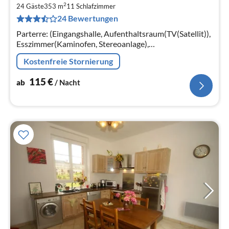
2
1
24 Gäste
353 m
11
Schlafzimmer
24 Bewertungen
pr
Na
Parterre: (Eingangshalle, Aufenthaltsraum(TV(Satellit)),
Esszimmer(Kaminofen, Stereoanlage),
Küche(Kaffeemaschine, Backofen, Mikrowelle,
Kostenfreie Stornierung
Mikrowelle, Spülmaschine)
115
€
ab
/ Nacht