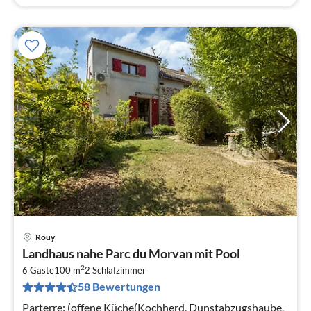
Rouy
Pre
Landhaus nahe Parc du Morvan mit Pool
ab
2
4
6 Gäste
100 m
2
Schlafzimmer
58 Bewertungen
pr
Na
Parterre: (offene Küche(Kochherd, Dunstabzugshaube,