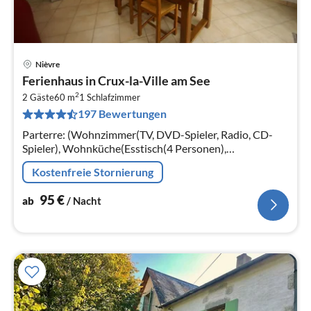
Nièvre
Pre
Ferienhaus in Crux-la-Ville am See
ab
2
9
2 Gäste
60 m
1
Schlafzimmer
197 Bewertungen
pr
Na
Parterre: (Wohnzimmer(TV, DVD-Spieler, Radio, CD-
Spieler), Wohnküche(Esstisch(4 Personen),
Wasserkocher, Toaster, Kochherd, Dunstabzugshaube,
Kostenfreie Stornierung
Kaffeemaschine, Backofen, Mikrowelle, ...
95
€
ab
/ Nacht