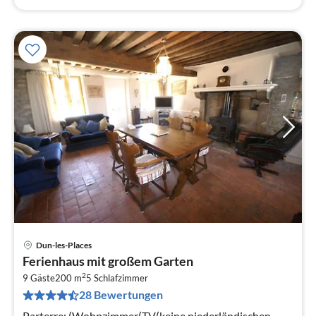
Dun-les-Places
Pre
Ferienhaus mit großem Garten
ab
2
1
9 Gäste
200 m
5
Schlafzimmer
28 Bewertungen
pr
Na
Parterre: (Wohnzimmer(TV(keine niederländischen