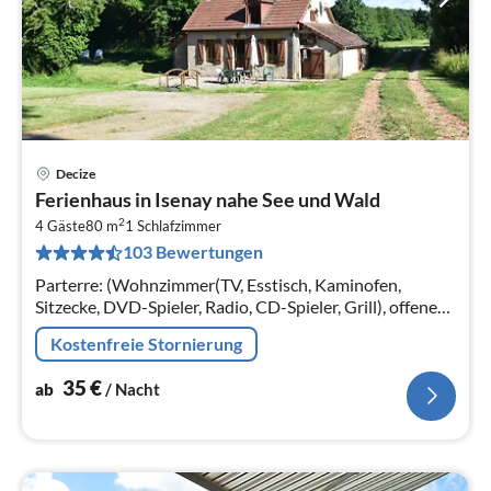
Decize
Pre
Ferienhaus in Isenay nahe See und Wald
ab
2
3
4 Gäste
80 m
1
Schlafzimmer
103 Bewertungen
pr
Na
Parterre: (Wohnzimmer(TV, Esstisch, Kaminofen,
Sitzecke, DVD-Spieler, Radio, CD-Spieler, Grill), offene
Küche(Kaffeemaschine, Backofen, Mikrowelle,
Kostenfreie Stornierung
Spülmaschine, Kühlschrank)
35
€
ab
/ Nacht