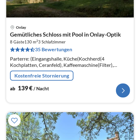
Onlay
Pre
Gemütliches Schloss mit Pool in Onlay-Optik
ab
2
1
8 Gäste
130 m
3
Schlafzimmer
35 Bewertungen
pr
Na
Parterre: (Eingangshalle, Küche(Kochherd(4
Kochplatten, Ceranfeld), Kaffeemaschine(Filter),
Backofen, Mikrowelle, Spülmaschine,
Kostenfreie Stornierung
Kühl-/Gefrierkombination)
139
€
ab
/ Nacht