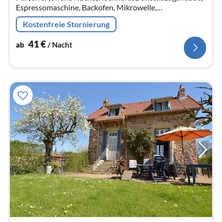
Espressomaschine, Backofen, Mikrowelle,
Spülmaschine), Wohn/Esszimmer(TV(Flatscreen,
Kostenfreie Stornierung
Satellit), Kaminofen, Sitzecke)
41
€
ab
/ Nacht