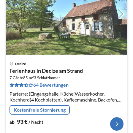
Decize
Pre
Ferienhaus in Decize am Strand
ab
2
9
7 Gäste
85 m
3
Schlafzimmer
64 Bewertungen
pr
Na
Parterre: (Eingangshalle, Küche(Wasserkocher,
Kochherd(4 Kochplatten), Kaffeemaschine, Backofen,
Mikrowelle, Kühl-/Gefrierkombination,
Kostenfreie Stornierung
Waschmaschine)
93
€
ab
/ Nacht