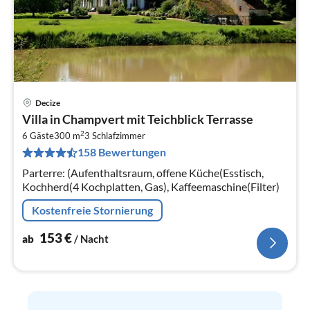
Decize
Pre
Villa in Champvert mit Teichblick Terrasse
ab
2
1
6 Gäste
300 m
3
Schlafzimmer
158 Bewertungen
pr
Na
Parterre: (Aufenthaltsraum, offene Küche(Esstisch,
Kochherd(4 Kochplatten, Gas), Kaffeemaschine(Filter)
Kostenfreie Stornierung
153
€
ab
/ Nacht