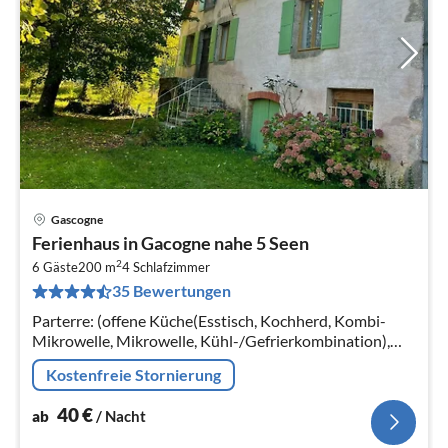
Gascogne
Pre
Ferienhaus in Gacogne nahe 5 Seen
ab
2
4
6 Gäste
200 m
4
Schlafzimmer
35 Bewertungen
pr
Na
Parterre: (offene Küche(Esstisch, Kochherd, Kombi-
Mikrowelle, Mikrowelle, Kühl-/Gefrierkombination),
Wohn/Esszimmer(Kaminofen), Wohn/Esszimmer(TV,
Kostenfreie Stornierung
Esstisch, Sitzecke), Toilette)
40
€
ab
/ Nacht