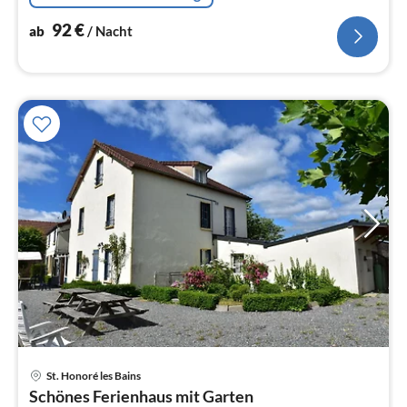
92
€
ab
/ Nacht
St. Honoré les Bains
Pre
Schönes Ferienhaus mit Garten
ab