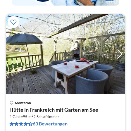
Montaron
Pre
Hütte in Frankreich mit Garten am See
ab
2
4
4 Gäste
95 m
2
Schlafzimmer
63 Bewertungen
pr
Na