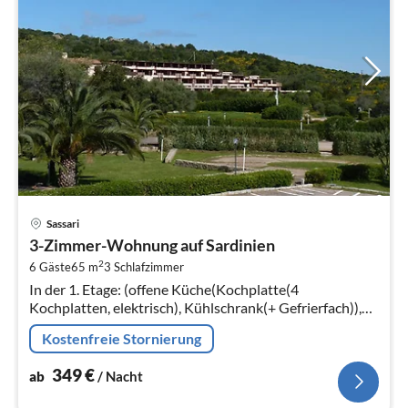
Pre
Sassari
ab
3-Zimmer-Wohnung auf Sardinien
3
2
6 Gäste
65 m
3
Schlafzimmer
pr
In der 1. Etage: (offene Küche(Kochplatte(4
Na
Kochplatten, elektrisch), Kühlschrank(+ Gefrierfach)),
Wohn/Esszimmer(Schlafcouch 1 Pers., TV(Flatscreen,
Kostenfreie Stornierung
Satellit), Esstisch, Sitzecke)
349
€
ab
/ Nacht