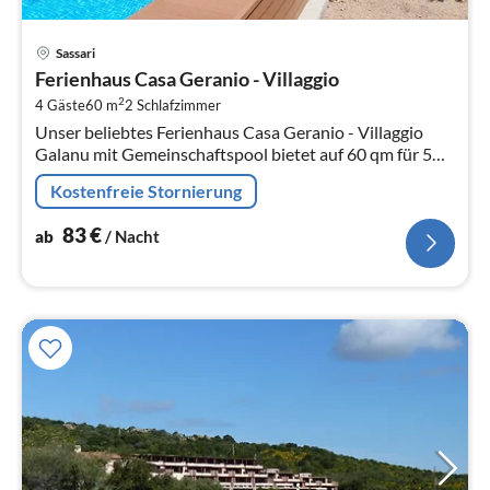
Pre
Sassari
ab
Ferienhaus Casa Geranio - Villaggio
8
2
4 Gäste
60 m
2
Schlafzimmer
pr
Unser beliebtes Ferienhaus Casa Geranio - Villaggio
Na
Galanu mit Gemeinschaftspool bietet auf 60 qm für 5
Personen reichlich Platz.
Kostenfreie Stornierung
83
€
ab
/ Nacht