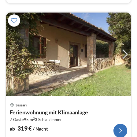
Pre
Sassari
ab
Ferienwohnung mit Klimaanlage
3
2
7 Gäste
95 m
3
Schlafzimmer
pr
Na
319
€
ab
/ Nacht