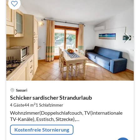
Pre
Sassari
ab
Schicker sardischer Strandurlaub
7
2
4 Gäste
44 m
1
Schlafzimmer
pr
Wohnzimmer(Doppelschlafcouch, TV(internationale
Na
TV-Kanäle), Esstisch, Sitzecke),
Kochnische(Kaffeemaschine, Spülmaschine, ),
Kostenfreie Stornierung
Schlafzimmer(Doppelbett)