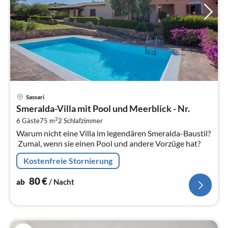
Pre
Sassari
ab
Smeralda-Villa mit Pool und Meerblick - Nr.
8
2
6 Gäste
75 m
2
Schlafzimmer
pr
Warum nicht eine Villa im legendären Smeralda-Baustil?
Na
Zumal, wenn sie einen Pool und andere Vorzüge hat?
Kostenfreie Stornierung
80
€
ab
/ Nacht