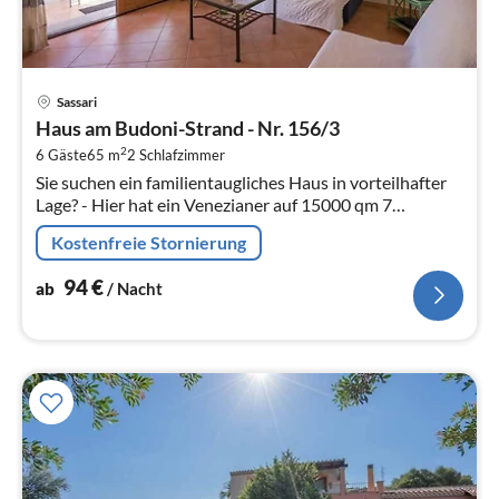
Pre
Sassari
ab
Haus am Budoni-Strand - Nr. 156/3
9
2
6 Gäste
65 m
2
Schlafzimmer
pr
Sie suchen ein familientaugliches Haus in vorteilhafter
Na
Lage? - Hier hat ein Venezianer auf 15000 qm 7
attraktive Reihenhäuser realisiert, die optimal gelegen
Kostenfreie Stornierung
sind.
94
€
ab
/ Nacht