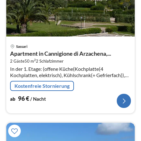
Pre
Sassari
ab
Apartment in Cannigione di Arzachena,...
9
2
2 Gäste
50 m
2
Schlafzimmer
pr
In der 1. Etage: (offene Küche(Kochplatte(4
Na
Kochplatten, elektrisch), Kühlschrank(+ Gefrierfach)),
Wohn/Esszimmer(TV(Flatscreen, Satellit), Esstisch,
Kostenfreie Stornierung
Sitzecke)
96
€
ab
/ Nacht