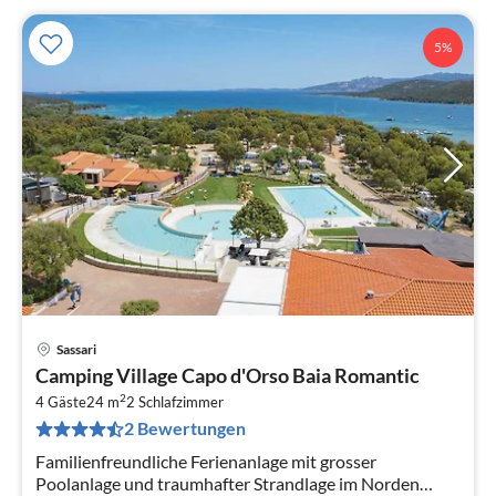
5%
Sassari
Pre
Camping Village Capo d'Orso Baia Romantic
ab
2
1
4 Gäste
24 m
2
Schlafzimmer
2 Bewertungen
pr
Na
Familienfreundliche Ferienanlage mit grosser
Poolanlage und traumhafter Strandlage im Norden