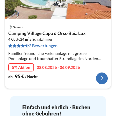
Sassari
Pre
Camping Village Capo d'Orso Baia Lux
ab
2
9
4 Gäste
24 m
2
Schlafzimmer
2 Bewertungen
pr
Na
Familienfreundliche Ferienanlage mit grosser
Poolanlage und traumhafter Strandlage im Norden
Sardiniens.
5% Aktion
08.08.2026 - 06.09.2026
95
€
ab
/ Nacht
Einfach und ehrlich - Buchen
ohne Gebühren!