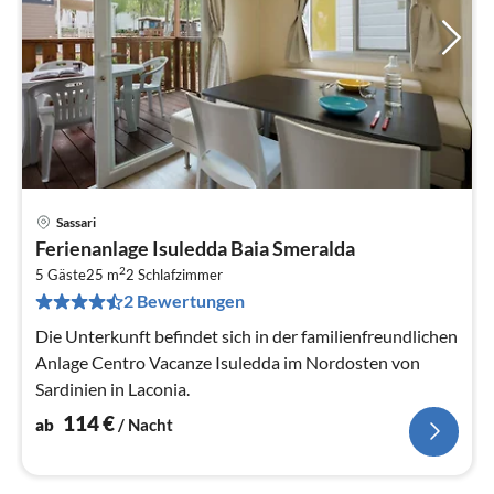
Sassari
Pre
Ferienanlage Isuledda Baia Smeralda
ab
2
1
5 Gäste
25 m
2
Schlafzimmer
2 Bewertungen
pr
Na
Die Unterkunft befindet sich in der familienfreundlichen
Anlage Centro Vacanze Isuledda im Nordosten von
Sardinien in Laconia.
114
€
ab
/ Nacht