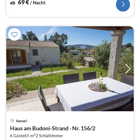
69
€
ab
/ Nacht
Pre
Sassari
ab
Haus am Budoni-Strand - Nr. 156/2
9
2
6 Gäste
65 m
2
Schlafzimmer
pr