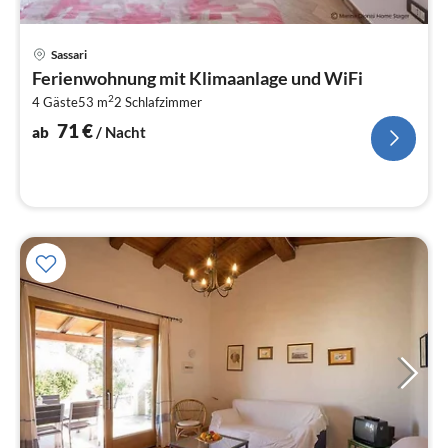
Pre
Sassari
ab
Ferienwohnung mit Klimaanlage und WiFi
7
2
4 Gäste
53 m
2
Schlafzimmer
pr
Na
71
€
ab
/ Nacht