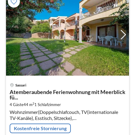
Pre
Sassari
ab
Atemberaubende Ferienwohnung mit Meerblick
7
fü...
pr
2
4 Gäste
44 m
1
Schlafzimmer
Na
Wohnzimmer(Doppelschlafcouch, TV(internationale
TV-Kanäle), Esstisch, Sitzecke),
Kochnische(Kaffeemaschine, Spülmaschine, ),
Kostenfreie Stornierung
Schlafzimmer(Doppelbett)