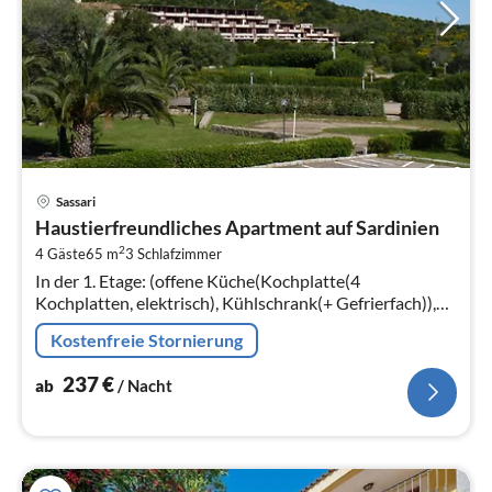
Pre
Sassari
ab
Haustierfreundliches Apartment auf Sardinien
2
2
4 Gäste
65 m
3
Schlafzimmer
pr
In der 1. Etage: (offene Küche(Kochplatte(4
Na
Kochplatten, elektrisch), Kühlschrank(+ Gefrierfach)),
Wohn/Esszimmer(Schlafcouch 1 Pers., TV(Flatscreen,
Kostenfreie Stornierung
Satellit), Esstisch, Sitzecke)
237
€
ab
/ Nacht