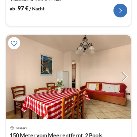
Na
97
€
ab
/ Nacht
Pre
Sassari
ab
150 Meter vom Meer entfernt, 2 Pools