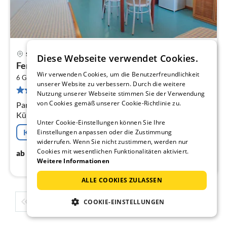
Sassari
Diese Webseite verwendet Cookies.
Pre
Ferienwohnung für 6 Personen in Olbia mit...
ab
Wir verwenden Cookies, um die Benutzerfreundlichkeit
2
4
6 Gäste
55 m
2
Schlafzimmer
unserer Website zu verbessern. Durch die weitere
9 Bewertungen
pr
Nutzung unserer Webseite stimmen Sie der Verwendung
Na
von Cookies gemäß unserer Cookie-Richtlinie zu.
Parterre: (offene Küche(Kochplatte(elektrisch),
Kühlschrank, Waschbecken),
Unter Cookie-Einstellungen können Sie Ihre
Wohn/Esszimmer(Doppelschlafcouch, Esstisch),
Kostenfreie Stornierung
Einstellungen anpassen oder die Zustimmung
Schlafzimmer(Doppelbett)
widerrufen. Wenn Sie nicht zustimmen, werden nur
46
€
Cookies mit wesentlichen Funktionalitäten aktiviert.
ab
/ Nacht
Weitere Informationen
ALLE COOKIES ZULASSEN
1
2
3
4
5
...
COOKIE-EINSTELLUNGEN