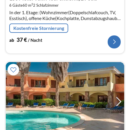
3
2
6 Gäste
60 m
2
Schlafzimmer
pr
In der 1. Etage: (Wohnzimmer(Doppelschlafcouch, TV,
Na
Esstisch), offene Küche(Kochplatte, Dunstabzugshaube,
Espressomaschine, Kühl-/Gefrierkombination),
Kostenfreie Stornierung
Schlafzimmer(Doppelbett)
37
€
ab
/ Nacht