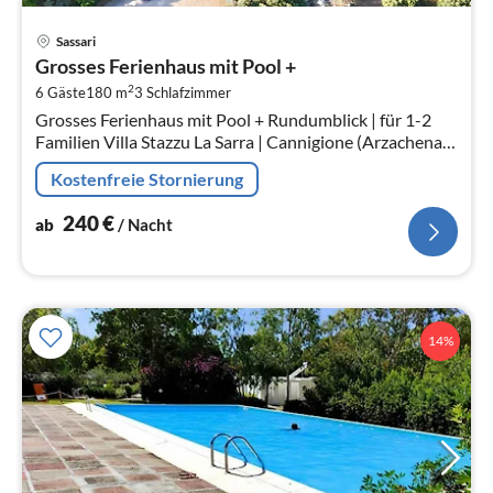
Pre
Sassari
ab
Grosses Ferienhaus mit Pool +
2
2
6 Gäste
180 m
3
Schlafzimmer
pr
Grosses Ferienhaus mit Pool + Rundumblick | für 1-2
Na
Familien Villa Stazzu La Sarra | Cannigione (Arzachena) |
für 6 Gäste, 3 Schlafzimmer + 3 Bäder. 5 Min. Fahrt zum
Kostenfreie Stornierung
Strand.
240
€
ab
/ Nacht
14%