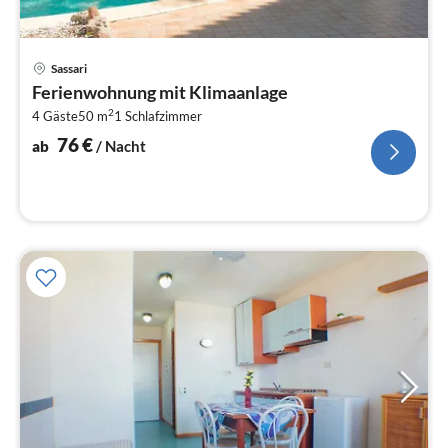
Pre
Sassari
ab
Ferienwohnung mit Klimaanlage
7
2
4 Gäste
50 m
1
Schlafzimmer
pr
Na
76
€
ab
/ Nacht