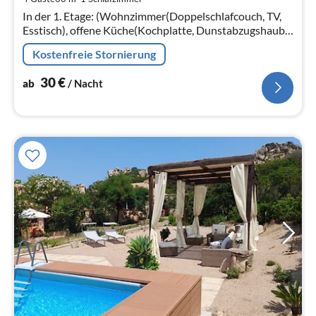
pr
In der 1. Etage: (Wohnzimmer(Doppelschlafcouch, TV,
Na
Esstisch), offene Küche(Kochplatte, Dunstabzugshaube,
Espressomaschine, Kühl-/Gefrierkombination),
Kostenfreie Stornierung
Schlafzimmer(Doppelbett)
30
€
ab
/ Nacht