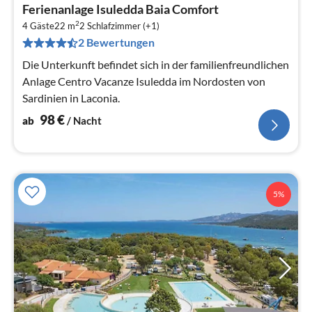
Pre
Ferienanlage Isuledda Baia Comfort
ab
2
9
4 Gäste
22 m
2
Schlafzimmer (+1)
2 Bewertungen
pr
Na
Die Unterkunft befindet sich in der familienfreundlichen
Anlage Centro Vacanze Isuledda im Nordosten von
Sardinien in Laconia.
98
€
ab
/ Nacht
5%