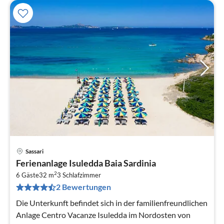
Sassari
Pre
Ferienanlage Isuledda Baia Sardinia
ab
2
1
6 Gäste
32 m
3
Schlafzimmer
2 Bewertungen
pr
Na
Die Unterkunft befindet sich in der familienfreundlichen
Anlage Centro Vacanze Isuledda im Nordosten von