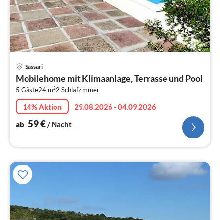
Pre
Sassari
ab
Mobilehome mit Klimaanlage, Terrasse und Pool
6
2
5 Gäste
24 m
2
Schlafzimmer
pr
Na
14% Aktion
29.08.2026 - 04.09.2026
59
€
ab
/ Nacht