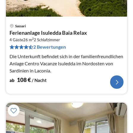
Sassari
Pre
Ferienanlage Isuledda Baia Relax
ab
2
1
4 Gäste
26 m
2
Schlafzimmer
2 Bewertungen
pr
Na
Die Unterkunft befindet sich in der familienfreundlichen
Anlage Centro Vacanze Isuledda im Nordosten von
Sardinien in Laconia.
108
€
ab
/ Nacht