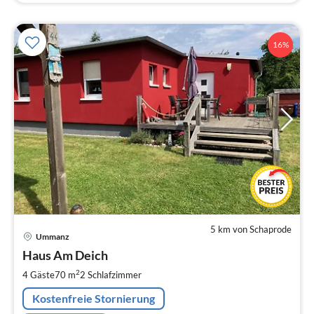
16%
5 km von Schaprode
Pre
Ummanz
ab
1
Haus Am Deich
pr
2
4 Gäste
70 m
2
Schlafzimmer
Na
Kostenfreie Stornierung