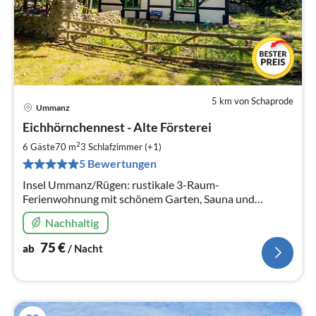
5 km von Schaprode
Ummanz
Pre
Eichhörnchennest - Alte Försterei
ab
7
2
6 Gäste
70 m
3
Schlafzimmer (+1)
pr
5 Bewertungen
Na
Insel Ummanz/Rügen: rustikale 3-Raum-
Ferienwohnung mit schönem Garten, Sauna und
Parkplatz.
Nachhaltig
75
€
ab
/ Nacht