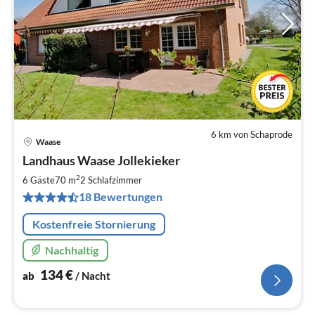
6 km von Schaprode
Waase
Pre
Landhaus Waase Jollekieker
ab
1
2
6 Gäste
70 m
2
Schlafzimmer
pr
18 Bewertungen
Na
Kostenfreie Stornierung
Nachhaltig
134
€
ab
/ Nacht