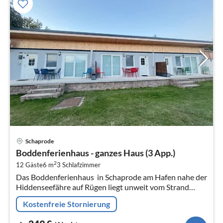
Pre
Schaprode
ab
Boddenferienhaus - ganzes Haus (3 App.)
2
2
12 Gäste
6 m
3
Schlafzimmer
pr
Das Boddenferienhaus  in Schaprode am Hafen nahe der
Na
Hiddenseefähre auf Rügen liegt unweit vom Strand
sowie den Restaurants und bietet in 2023 liebevoll
Kostenfreie Stornierung
sanierte Unterkünfte mit...