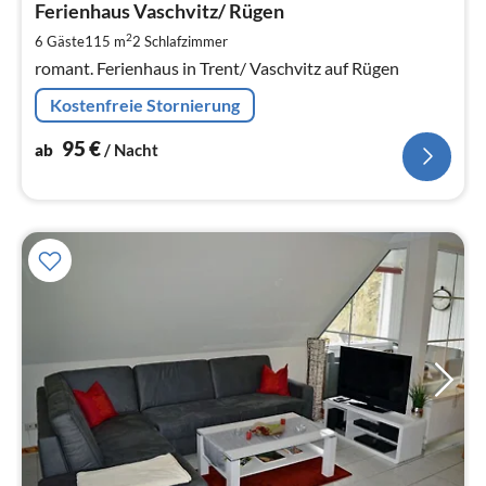
9
Ferienhaus Vaschvitz/ Rügen
pr
2
6 Gäste
115 m
2
Schlafzimmer
Na
romant. Ferienhaus in Trent/ Vaschvitz auf Rügen
Kostenfreie Stornierung
95
€
ab
/ Nacht