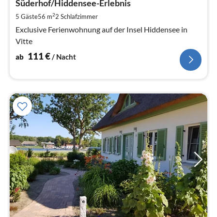
1
Süderhof/Hiddensee-Erlebnis
pr
2
5 Gäste
56 m
2
Schlafzimmer
Na
Exclusive Ferienwohnung auf der Insel Hiddensee in
Vitte
111
€
ab
/ Nacht