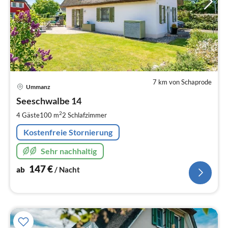
7 km von Schaprode
Pre
Ummanz
ab
1
Seeschwalbe 14
pr
2
4 Gäste
100 m
2
Schlafzimmer
Na
Kostenfreie Stornierung
Sehr nachhaltig
147
€
ab
/ Nacht