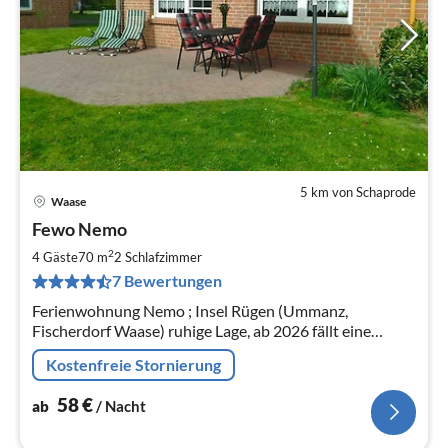
5 km von Schaprode
Waase
Pre
Fewo Nemo
ab
5
2
4 Gäste
70 m
2
Schlafzimmer
pr
7 Bewertungen
Na
Ferienwohnung Nemo ; Insel Rügen (Ummanz,
Fischerdorf Waase) ruhige Lage, ab 2026 fällt eine
Kurtaxe an, Hunde erlaubt
Kostenfreie Stornierung
58
€
ab
/ Nacht