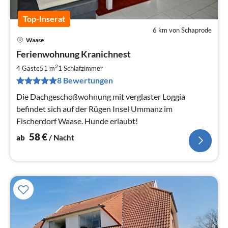
Top-Inserat
6 km von Schaprode
Waase
Pre
Ferienwohnung Kranichnest
ab
5
2
4 Gäste
51 m
1
Schlafzimmer
pr
8 Bewertungen
Na
Die Dachgeschoßwohnung mit verglaster Loggia
befindet sich auf der Rügen Insel Ummanz im
Fischerdorf Waase. Hunde erlaubt!
58
€
ab
/ Nacht