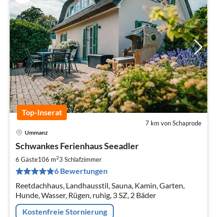
Top-Inserat
7 km von Schaprode
Ummanz
Pre
Schwankes Ferienhaus Seeadler
ab
1
2
6 Gäste
106 m
3
Schlafzimmer
pr
6 Bewertungen
Na
Reetdachhaus, Landhausstil, Sauna, Kamin, Garten,
Hunde, Wasser, Rügen, ruhig, 3 SZ, 2 Bäder
Kostenfreie Stornierung