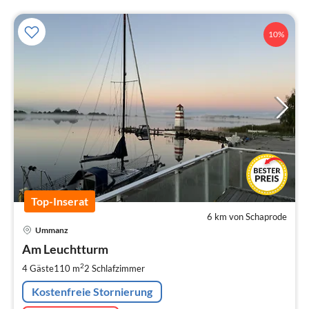
10%
Top-Inserat
6 km von Schaprode
Pre
Ummanz
ab
1
Am Leuchtturm
pr
2
4 Gäste
110 m
2
Schlafzimmer
Na
Kostenfreie Stornierung