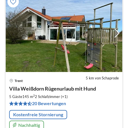
5 km von Schaprode
Trent
Pre
Villa Weißdorn Rügenurlaub mit Hund
ab
1
2
5 Gäste
145 m
2
Schlafzimmer (+1)
pr
20 Bewertungen
Na
Kostenfreie Stornierung
Nachhaltig