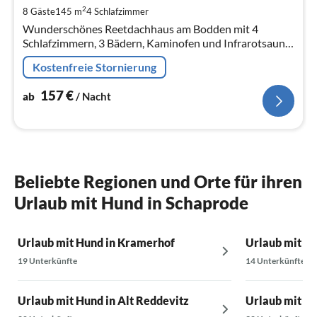
pr
2
8 Gäste
145 m
4
Schlafzimmer
Na
Wunderschönes Reetdachhaus am Bodden mit 4
Schlafzimmern, 3 Bädern, Kaminofen und Infrarotsauna.
Bietet ausreichend Platz für bis zu 8 Personen. Sehr
Kostenfreie Stornierung
ruhig und idyllisch gelegen.
157
€
ab
/ Nacht
Beliebte Regionen und Orte für ihren
Urlaub mit Hund in Schaprode
Urlaub mit Hund in Kramerhof
Urlaub mit H
19 Unterkünfte
14 Unterkünfte
Urlaub mit Hund in Alt Reddevitz
Urlaub mit Hu