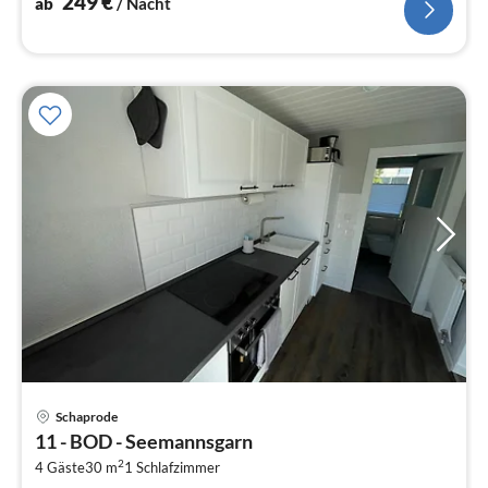
249
€
ab
/ Nacht
Pre
Schaprode
ab
11 - BOD - Seemannsgarn
9
2
4 Gäste
30 m
1
Schlafzimmer
pr