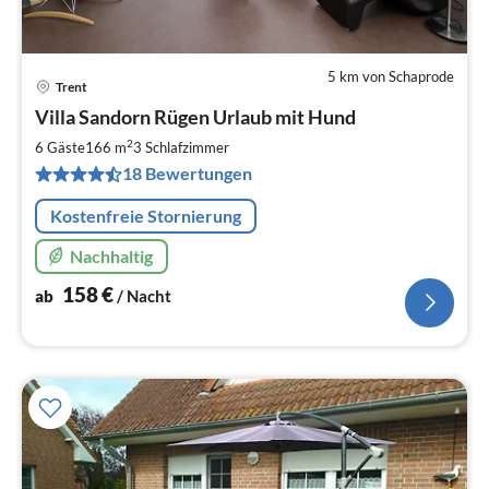
5 km von Schaprode
Trent
Pre
Villa Sandorn Rügen Urlaub mit Hund
ab
1
2
6 Gäste
166 m
3
Schlafzimmer
pr
18 Bewertungen
Na
Kostenfreie Stornierung
Nachhaltig
158
€
ab
/ Nacht