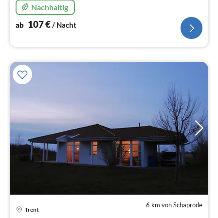
Nachhaltig
107
€
ab
/ Nacht
6 km von Schaprode
Pre
Trent
ab