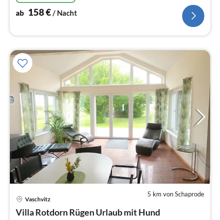
158
€
ab
/ Nacht
5 km von Schaprode
Vaschvitz
Pre
Villa Rotdorn Rügen Urlaub mit Hund
ab