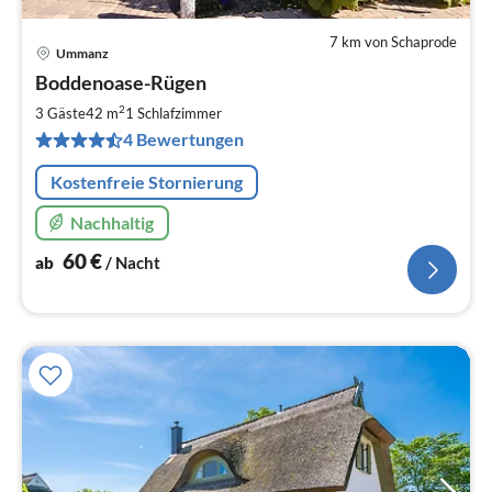
7 km von Schaprode
Ummanz
Pre
Boddenoase-Rügen
ab
6
2
3 Gäste
42 m
1
Schlafzimmer
pr
4 Bewertungen
Na
Kostenfreie Stornierung
Nachhaltig
60
€
ab
/ Nacht