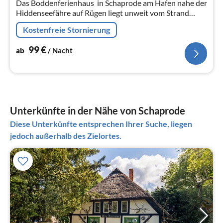
Das Boddenferienhaus  in Schaprode am Hafen nahe der
Na
Hiddenseefähre auf Rügen liegt unweit vom Strand
sowie den Restaurants und bietet in 2023 liebevoll
Kostenfreie Stornierung
sanierte Unterkünfte mit...
99
€
ab
/ Nacht
Unterkünfte in der Nähe von Schaprode
Diese Unterkünfte entsprechen Ihrer Suche, liegen
jedoch außerhalb des Zielortes.