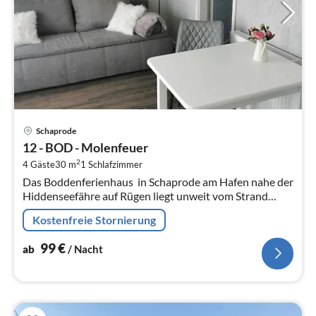
Pre
Schaprode
ab
12 - BOD - Molenfeuer
9
2
4 Gäste
30 m
1
Schlafzimmer
pr
Das Boddenferienhaus  in Schaprode am Hafen nahe der
Na
Hiddenseefähre auf Rügen liegt unweit vom Strand
sowie den Restaurants und bietet in 2023 liebevoll
Kostenfreie Stornierung
sanierte Unterkünfte mit...
99
€
ab
/ Nacht