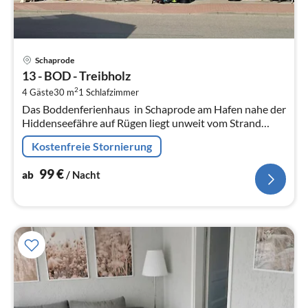
Pre
Schaprode
ab
13 - BOD - Treibholz
9
2
4 Gäste
30 m
1
Schlafzimmer
pr
Das Boddenferienhaus  in Schaprode am Hafen nahe der
Na
Hiddenseefähre auf Rügen liegt unweit vom Strand
sowie den Restaurants und bietet in 2023 liebevoll
Kostenfreie Stornierung
sanierte Unterkünfte mit...
99
€
ab
/ Nacht