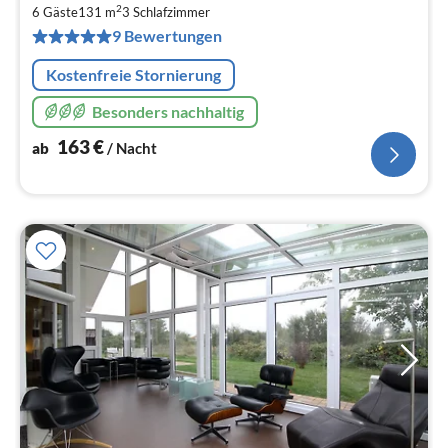
1
2
6 Gäste
131 m
3
Schlafzimmer
pr
9 Bewertungen
Na
Kostenfreie Stornierung
Besonders nachhaltig
163
€
ab
/ Nacht