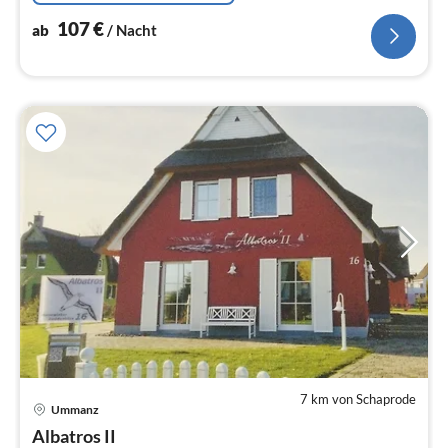
107
€
ab
/ Nacht
7 km von Schaprode
Pre
Ummanz
ab
1
Albatros II