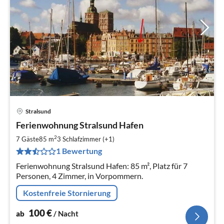
Stralsund
Pre
Ferienwohnung Stralsund Hafen
ab
1
2
7 Gäste
85 m
3
Schlafzimmer (+1)
pr
1 Bewertung
Na
Ferienwohnung Stralsund Hafen: 85 m², Platz für 7
Personen, 4 Zimmer, in Vorpommern.
Kostenfreie Stornierung
100
€
ab
/ Nacht