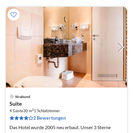
Stralsund
Pre
Suite
ab
2
1
4 Gäste
30 m
1
Schlafzimmer
2 Bewertungen
pr
Na
Das Hotel wurde 2005 neu erbaut. Unser 3 Sterne