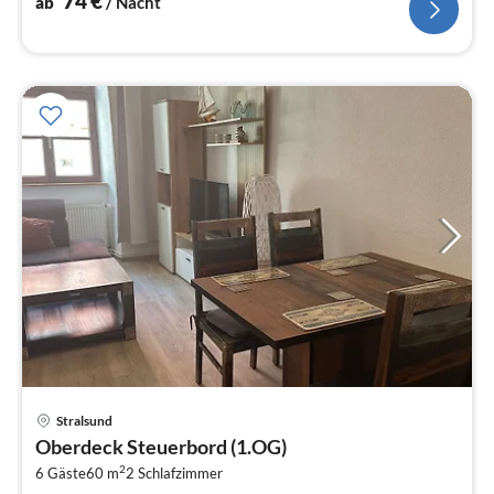
74
€
ab
/ Nacht
Pre
Stralsund
ab
Oberdeck Steuerbord (1.OG)
8
2
6 Gäste
60 m
2
Schlafzimmer
pr