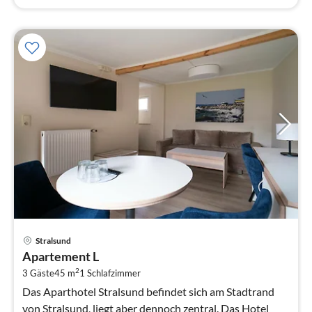
Pre
Stralsund
ab
Apartement L
9
2
3 Gäste
45 m
1
Schlafzimmer
pr
Na
Das Aparthotel Stralsund befindet sich am Stadtrand
von Stralsund, liegt aber dennoch zentral. Das Hotel