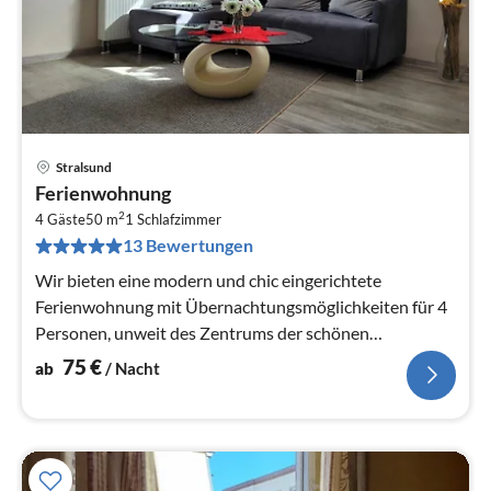
Stralsund
Pre
Ferienwohnung
ab
2
7
4 Gäste
50 m
1
Schlafzimmer
13 Bewertungen
pr
Na
Wir bieten eine modern und chic eingerichtete
Ferienwohnung mit Übernachtungsmöglichkeiten für 4
Personen, unweit des Zentrums der schönen
Hansestadt Stralsund.
75
€
ab
/ Nacht