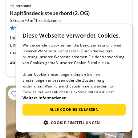
Stralsund
Pre
Kapitänsdeck steuerbord (2. OG)
ab
2
8
5 Gäste
70 m
1
Schlafzimmer
12 Bewertungen
pr
Diese Webseite verwendet Cookies.
Na
Inmitten der Inselparadise Rügen, Hiddensee, Usedom
und Fischland-Darss-Zingst gelegen, eingebettet in die
Wir verwenden Cookies, um die Benutzerfreundlichkeit
unserer Website zu verbessern. Durch die weitere
malerische Landschaft der vorpommerschen
Nutzung unserer Webseite stimmen Sie der Verwendung
Boddenküste liegt die Hansestadt...
89
€
ab
/ Nacht
von Cookies gemäß unserer Cookie-Richtlinie zu.
Unter Cookie-Einstellungen können Sie Ihre
Einstellungen anpassen oder die Zustimmung
widerrufen. Wenn Sie nicht zustimmen, werden nur
Cookies mit wesentlichen Funktionalitäten aktiviert.
Weitere Informationen
ALLE COOKIES ZULASSEN
COOKIE-EINSTELLUNGEN