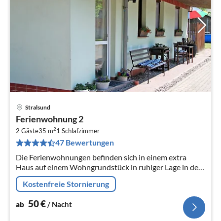
Stralsund
Pre
Ferienwohnung 2
ab
2
5
2 Gäste
35 m
1
Schlafzimmer
47 Bewertungen
pr
Na
Die Ferienwohnungen befinden sich in einem extra
Haus auf einem Wohngrundstück in ruhiger Lage in dem
kleinen Dorf Prohn - 8 km nördlich von Stralsund.
Kostenfreie Stornierung
50
€
ab
/ Nacht