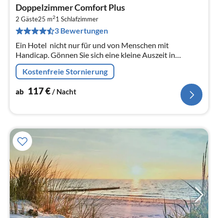
Pre
Doppelzimmer Comfort Plus
ab
2
1
2 Gäste
25 m
1
Schlafzimmer
3 Bewertungen
pr
Na
Ein Hotel  nicht nur für und von Menschen mit
Handicap. Gönnen Sie sich eine kleine Auszeit in
unserem ruhig gelegenen und barrierefreien Hotel am
Kostenfreie Stornierung
Strelasund.
117
€
ab
/ Nacht