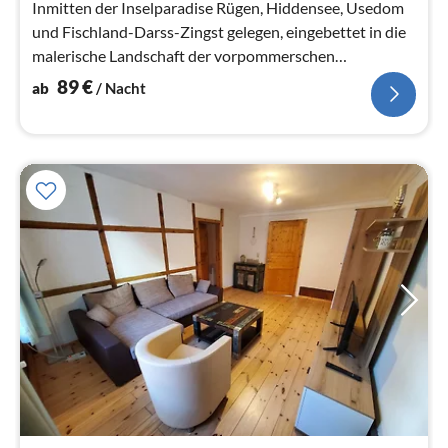
Na
Inmitten der Inselparadise Rügen, Hiddensee, Usedom
und Fischland-Darss-Zingst gelegen, eingebettet in die
malerische Landschaft der vorpommerschen
Boddenküste liegt die Hansestadt...
89
€
ab
/ Nacht