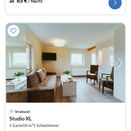
65
€
ab
/ Nacht
Pre
Stralsund
ab
Studio XL
8
2
5 Gäste
50 m
1
Schlafzimmer
pr