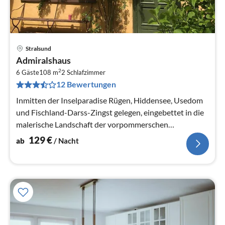
Stralsund
Pre
Admiralshaus
ab
2
1
6 Gäste
108 m
2
Schlafzimmer
12 Bewertungen
pr
Na
Inmitten der Inselparadise Rügen, Hiddensee, Usedom
und Fischland-Darss-Zingst gelegen, eingebettet in die
malerische Landschaft der vorpommerschen
Boddenküste liegt die Hansestadt...
129
€
ab
/ Nacht