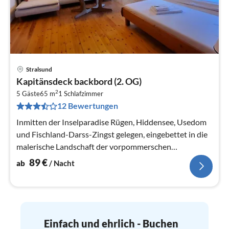
Stralsund
Pre
Kapitänsdeck backbord (2. OG)
ab
2
8
5 Gäste
65 m
1
Schlafzimmer
12 Bewertungen
pr
Na
Inmitten der Inselparadise Rügen, Hiddensee, Usedom
und Fischland-Darss-Zingst gelegen, eingebettet in die
malerische Landschaft der vorpommerschen
Boddenküste liegt die Hansestadt...
89
€
ab
/ Nacht
Einfach und ehrlich - Buchen