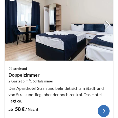
Pre
Stralsund
ab
Doppelzimmer
5
2
2 Gäste
15 m
1
Schlafzimmer
pr
Na
Das Aparthotel Stralsund befindet sich am Stadtrand
von Stralsund, liegt aber dennoch zentral. Das Hotel
liegt ca.
58
€
ab
/ Nacht