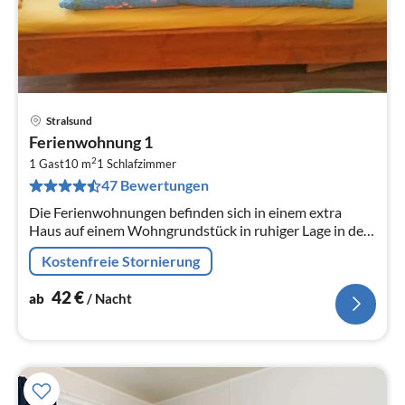
Stralsund
Pre
Ferienwohnung 1
ab
2
4
1 Gast
10 m
1
Schlafzimmer
47 Bewertungen
pr
Na
Die Ferienwohnungen befinden sich in einem extra
Haus auf einem Wohngrundstück in ruhiger Lage in dem
kleinen Dorf Prohn - 8 km nördlich von Stralsund.
Kostenfreie Stornierung
42
€
ab
/ Nacht