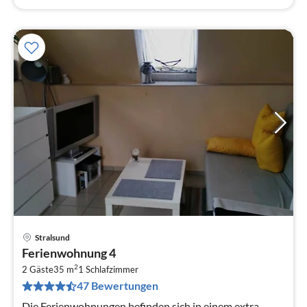
Stralsund
Pre
Ferienwohnung 4
ab
2
5
2 Gäste
35 m
1
Schlafzimmer
47 Bewertungen
pr
Na
Die Ferienwohnungen befinden sich in einem extra