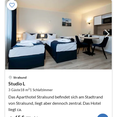
Pre
Stralsund
ab
Studio L
6
2
3 Gäste
18 m
1
Schlafzimmer
pr
Na
Das Aparthotel Stralsund befindet sich am Stadtrand
von Stralsund, liegt aber dennoch zentral. Das Hotel
liegt ca.