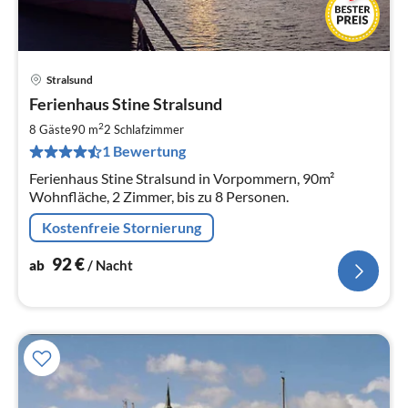
Stralsund
Pre
Ferienhaus Stine Stralsund
ab
9
2
8 Gäste
90 m
2
Schlafzimmer
pr
1 Bewertung
Na
Ferienhaus Stine Stralsund in Vorpommern, 90m²
Wohnfläche, 2 Zimmer, bis zu 8 Personen.
Kostenfreie Stornierung
92
€
ab
/ Nacht