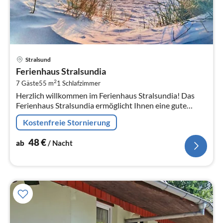
Pre
Stralsund
ab
Ferienhaus Stralsundia
4
2
7 Gäste
55 m
1
Schlafzimmer
pr
Herzlich willkommen im Ferienhaus Stralsundia! Das
Na
Ferienhaus Stralsundia ermöglicht Ihnen eine gute
Erholung sowie einen erlebnis- und erkenntnisreichen
Kostenfreie Stornierung
Aufenthalt.
48
€
ab
/ Nacht