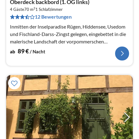
Oberdeck backbord (1. OG links)
ab
2
8
4 Gäste
70 m
1
Schlafzimmer
12 Bewertungen
pr
Na
Inmitten der Inselparadise Rügen, Hiddensee, Usedom
und Fischland-Darss-Zingst gelegen, eingebettet in die
malerische Landschaft der vorpommerschen
Boddenküste liegt die Hansestadt...
89
€
ab
/ Nacht