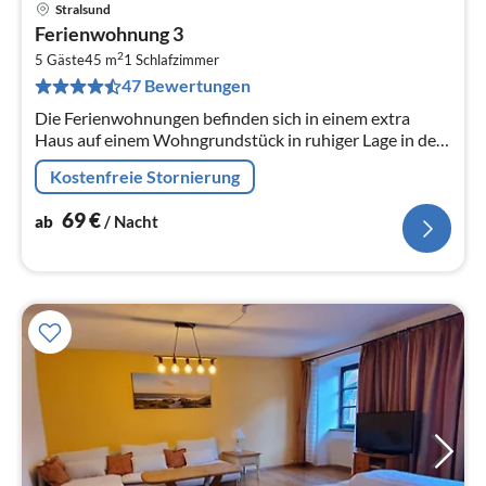
Stralsund
Pre
Ferienwohnung 3
ab
2
6
5 Gäste
45 m
1
Schlafzimmer
47 Bewertungen
pr
Na
Die Ferienwohnungen befinden sich in einem extra
Haus auf einem Wohngrundstück in ruhiger Lage in dem
kleinen Dorf Prohn - 8 km nördlich von Stralsund.
Kostenfreie Stornierung
69
€
ab
/ Nacht