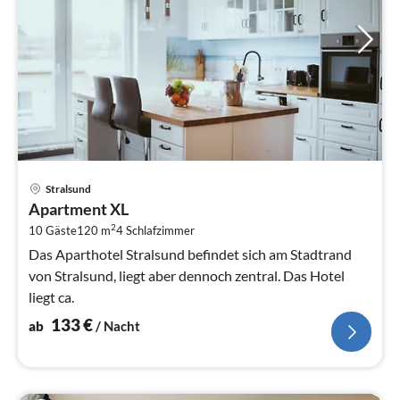
Pre
Stralsund
ab
Apartment XL
1
2
10 Gäste
120 m
4
Schlafzimmer
pr
Na
Das Aparthotel Stralsund befindet sich am Stadtrand
von Stralsund, liegt aber dennoch zentral. Das Hotel
liegt ca.
133
€
ab
/ Nacht