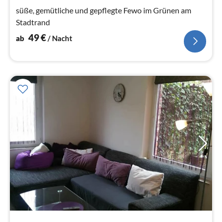
Na
süße, gemütliche und gepflegte Fewo im Grünen am
Stadtrand
49
€
ab
/ Nacht