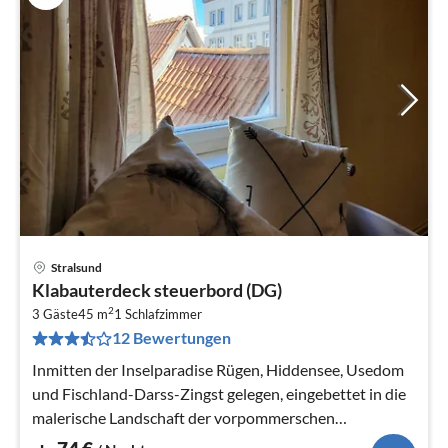
Stralsund
Pre
Klabauterdeck steuerbord (DG)
ab
2
7
3 Gäste
45 m
1
Schlafzimmer
12 Bewertungen
pr
Na
Inmitten der Inselparadise Rügen, Hiddensee, Usedom
und Fischland-Darss-Zingst gelegen, eingebettet in die
malerische Landschaft der vorpommerschen
Boddenküste liegt die Hansestadt...