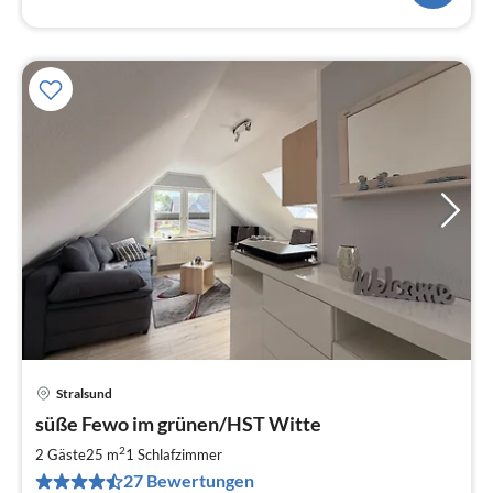
Stralsund
Pre
süße Fewo im grünen/HST Witte
ab
4
2
2 Gäste
25 m
1
Schlafzimmer
pr
27 Bewertungen