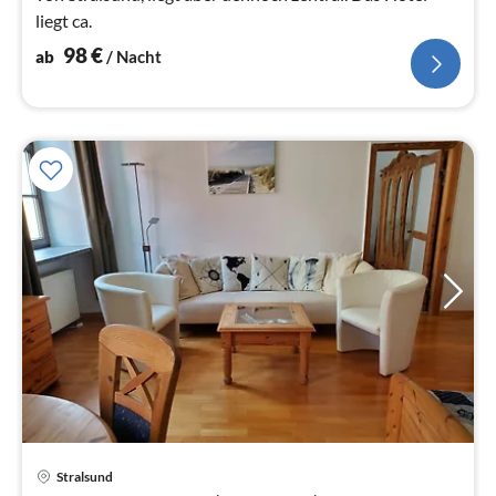
liegt ca.
98
€
ab
/ Nacht
Stralsund
Pre