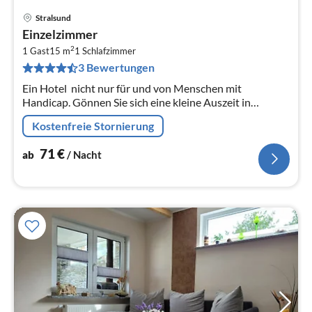
Stralsund
Pre
Einzelzimmer
ab
2
7
1 Gast
15 m
1
Schlafzimmer
3 Bewertungen
pr
Na
Ein Hotel  nicht nur für und von Menschen mit
Handicap. Gönnen Sie sich eine kleine Auszeit in
unserem ruhig gelegenen und barrierefreien Hotel am
Kostenfreie Stornierung
Strelasund.
71
€
ab
/ Nacht