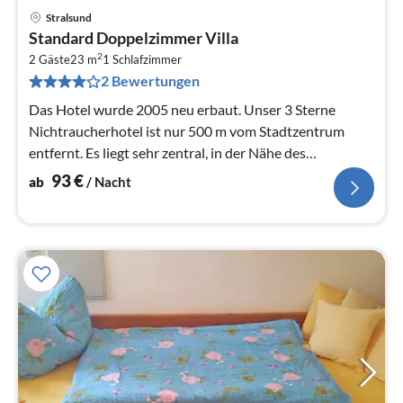
Stralsund
Pre
Standard Doppelzimmer Villa
ab
2
9
2 Gäste
23 m
1
Schlafzimmer
2 Bewertungen
pr
Na
Das Hotel wurde 2005 neu erbaut. Unser 3 Sterne
Nichtraucherhotel ist nur 500 m vom Stadtzentrum
entfernt. Es liegt sehr zentral, in der Nähe des
Bahnhofes.
93
€
ab
/ Nacht