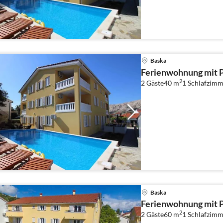
Baska
Ferienwohnung mit Po
2
2 Gäste
40 m
1
Schlafzimm
Baska
Ferienwohnung mit 
2
2 Gäste
60 m
1
Schlafzimm