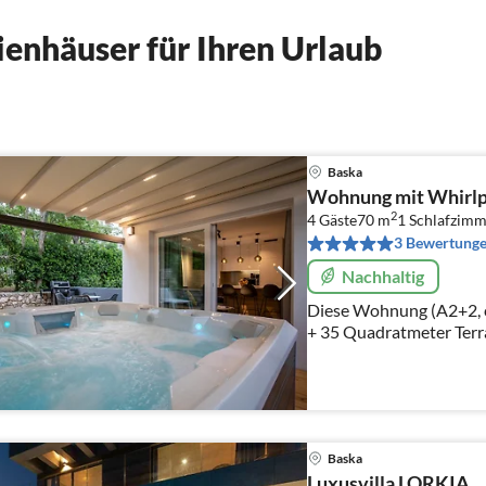
enhäuser für Ihren Urlaub
Baska
Wohnung mit Whirlpo
2
4 Gäste
70 m
1
Schlafzimm
3 Bewertung
Nachhaltig
Diese Wohnung (A2+2, 
+ 35 Quadratmeter Terra
auf der Holzterrasse un
beherbergen.
Baska
Luxusvilla LORKIA