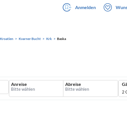
Anmelden
Wuns
Kroatien
Kvarner Bucht
Krk
Baska
Anreise
Abreise
Gä
2 