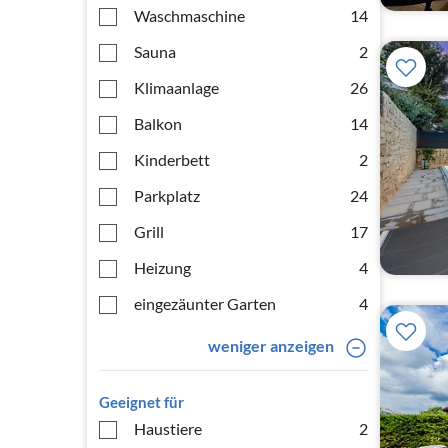
Waschmaschine
14
Sauna
2
Klimaanlage
26
Balkon
14
Kinderbett
2
Parkplatz
24
Grill
17
Heizung
4
eingezäunter Garten
4
weniger anzeigen
Geeignet für
Haustiere
2