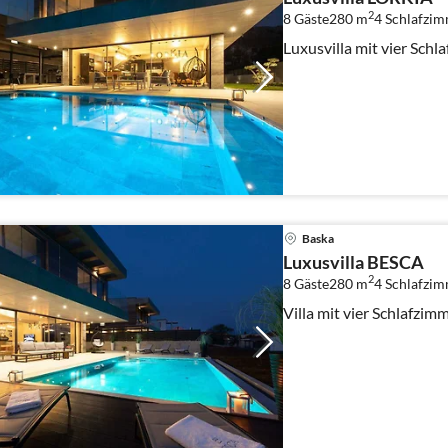
2
8 Gäste
280 m
4
Schlafzi
Luxusvilla mit vier Sch
Baska
Luxusvilla BESCA
2
8 Gäste
280 m
4
Schlafzi
Villa mit vier Schlafzi