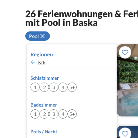
26 Ferienwohnungen & Feri
mit Pool in Baska
Pool
Regionen
Krk
Schlafzimmer
1
2
3
4
5+
Badezimmer
1
2
3
4
5+
Preis / Nacht