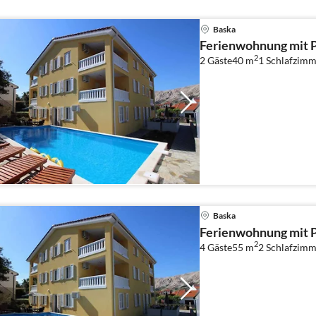
Baska
Ferienwohnung mit 
2
2 Gäste
40 m
1
Schlafzimm
Baska
Ferienwohnung mit Po
2
4 Gäste
55 m
2
Schlafzimm