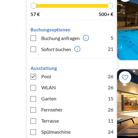
57
€
500+
€
Buchungsoptionen
5
Buchung anfragen
21
Sofort buchen
Ausstattung
Pool
26
WLAN
26
Garten
15
Fernseher
26
Terrasse
11
Spülmaschine
24