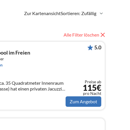
Zur Kartenansicht
Sortieren: Zufällig
Alle Filter löschen
5.0
ol im Freien
er
en
Preise ab
ca. 35 Quadratmeter Innenraum
115€
sse) hat einen privaten Jacuzzi
pro Nacht
d kann bis zu 4 Personen
Zum Angebot