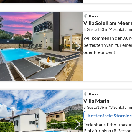
Baska
Villa Soleil am Meer 
2
8 Gäste
180 m
4
Schlafzi
Willkommen in der wunde
perfekten Wahl für eine
oder Freunden!
Baska
Villa Marin
2
8 Gäste
136 m
3
Schlafzi
Kostenfreie Stornie
Ferienhaus Erholungsurl
Platz für bis zu 8 Person