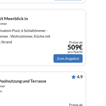
it Meerblick in
immer
rivatem Pool, 6 Schlafzimmer -
zimmer , Wohnzimmer, Küche mit
n Strand
Preise ab
509€
pro Nacht
Zum Angebot
4.9
oolnutzung und Terrasse
mmer
en
Preise ab