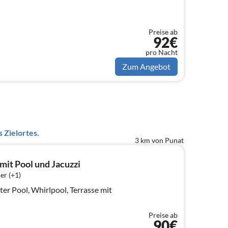
Preise ab
92€
pro Nacht
Zum Angebot
 Zielortes.
3 km von Punat
it Pool und Jacuzzi
er (+1)
er Pool, Whirlpool, Terrasse mit
Preise ab
90€