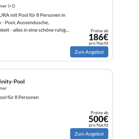
mer (+1)
RA mit Pool für 8 Personen in
rk - Pool, Aussendusche,
keit - alles in eine schöne ruhige
Preise ab
186€
pro Nacht
Zum Angebot
finity-Pool
mmer
Pool für 8 Personen
Preise ab
500€
pro Nacht
Zum Angebot