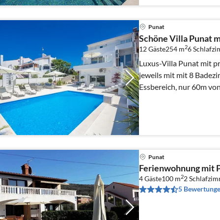
Punat
Schöne Villa Punat m
2
12 Gäste
254 m
6
Schlafz
Luxus-Villa Punat mit p
jeweils mit mit 8 Bade
Essbereich, nur 60m vo
Punat
Ferienwohnung mit P
2
4 Gäste
100 m
2
Schlafzi
5 Bewertung