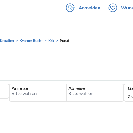
Anmelden
Wuns
Kroatien
Kvarner Bucht
Krk
Punat
Anreise
Abreise
Gä
2 