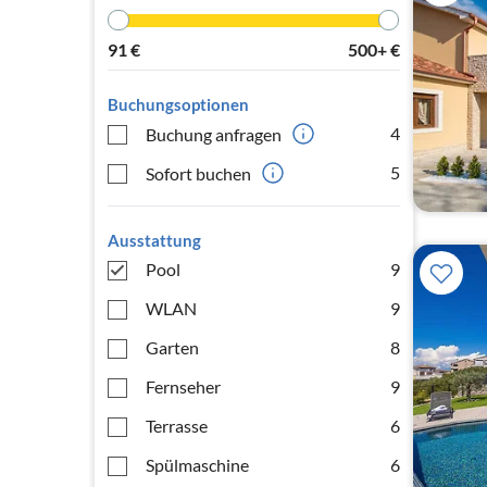
91
€
500+
€
Buchungsoptionen
4
Buchung anfragen
5
Sofort buchen
Ausstattung
Pool
9
WLAN
9
Garten
8
Fernseher
9
Terrasse
6
Spülmaschine
6