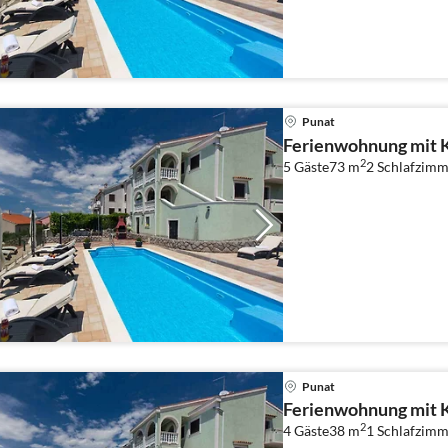
Punat
Ferienwohnung mit K
2
5 Gäste
73 m
2
Schlafzimm
Punat
Ferienwohnung mit K
2
4 Gäste
38 m
1
Schlafzimm