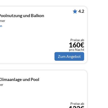
4.2
oolnutzung und Balkon
mmer
en
Preise ab
160€
pro Nacht
Zum Angebot
limaanlage und Pool
er
Preise ab