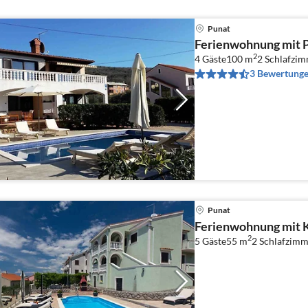
Punat
Ferienwohnung mit P
2
4 Gäste
100 m
2
Schlafzi
3 Bewertung
Punat
Ferienwohnung mit K
2
5 Gäste
55 m
2
Schlafzimm