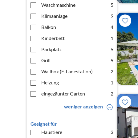
Waschmaschine
5
Klimaanlage
9
Balkon
4
Kinderbett
1
Parkplatz
9
Grill
9
Wallbox (E-Ladestation)
2
Heizung
1
eingezäunter Garten
2
weniger anzeigen
Geeignet für
Haustiere
3