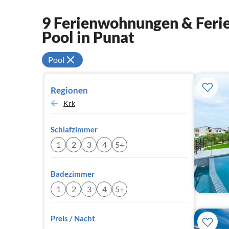
9 Ferienwohnungen & Ferie
Pool in Punat
Pool
Regionen
Krk
Schlafzimmer
1
2
3
4
5+
Badezimmer
1
2
3
4
5+
Preis / Nacht