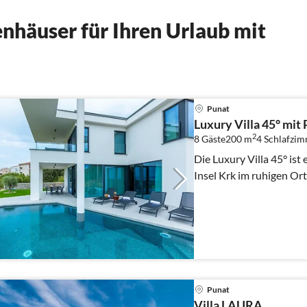
nhäuser für Ihren Urlaub mit
Punat
Luxury Villa 45° mi
2
8 Gäste
200 m
4
Schlafzi
Die Luxury Villa 45° ist 
Insel Krk im ruhigen Ort
Punat
Villa LAURA