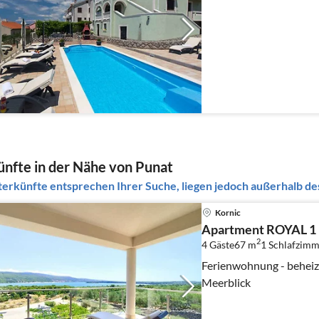
nfte in der Nähe von Punat
erkünfte entsprechen Ihrer Suche, liegen jedoch außerhalb des
Kornic
Apartment ROYAL 1 m
2
4 Gäste
67 m
1
Schlafzimm
Ferienwohnung - beheizt
Meerblick