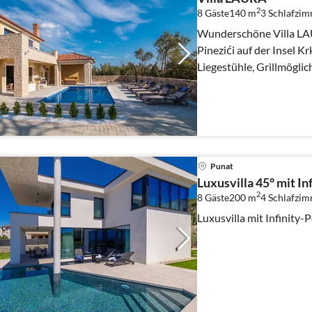
2
8 Gäste
140 m
3
Schlafzim
Wunderschöne Villa LAU
Pinezići auf der Insel K
Liegestühle, Grillmöglich
Lage.
Punat
Luxusvilla 45° mit In
2
8 Gäste
200 m
4
Schlafzi
Luxusvilla mit Infinity-