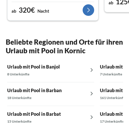
125
mehrere Mal
ab
zur Verfüg
320€
ab
Nacht
Die Umgebun
richtig gen
Das Highlig
Pool und de
Einen klei
Beliebte Regionen und Orte für ihren
(sehr zu em
Minuten zu 
Urlaub mit Pool in Kornic
an der Bäck
Željka ist 
Urlaub mit Pool in Banjol
Urlaub mit Poo
Wir kommen 
8 Unterkünfte
7 Unterkünfte
Urlaub mit Pool in Barban
Urlaub mit Po
18 Unterkünfte
161 Unterkünfte
Urlaub mit Pool in Barbat
Urlaub mit Po
15 Unterkünfte
17 Unterkünfte