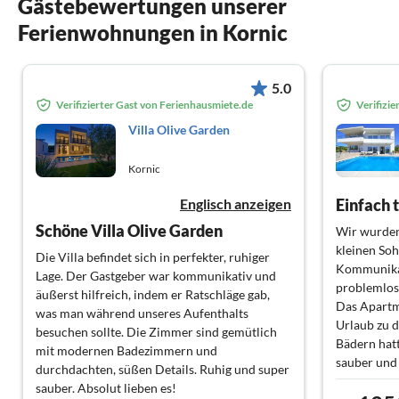
Gästebewertungen unserer
Ferienwohnungen in Kornic
5.0
Verifizierter Gast von Ferienhausmiete.de
Verifizi
Villa Olive Garden
Kornic
Englisch anzeigen
Einfach 
Schöne Villa Olive Garden
Wir wurden
kleinen Soh
Die Villa befindet sich in perfekter, ruhiger
Kommunika
Lage. Der Gastgeber war kommunikativ und
problemlos
äußerst hilfreich, indem er Ratschläge gab,
Das Apartm
was man während unseres Aufenthalts
Urlaub zu d
besuchen sollte. Die Zimmer sind gemütlich
Bädern hatt
mit modernen Badezimmern und
sauber und 
durchdachten, süßen Details. Ruhig und super
in der Küch
sauber. Absolut lieben es!