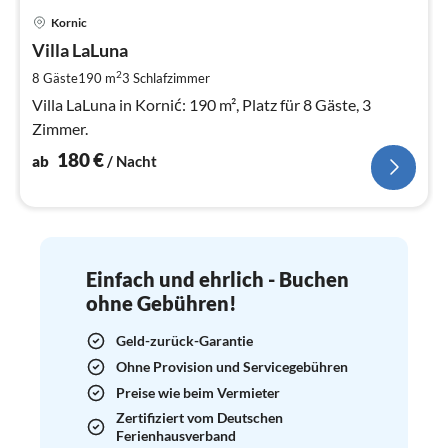
Pre
Kornic
ab
1
Villa LaLuna
pr
2
8 Gäste
190 m
3
Schlafzimmer
Na
Villa LaLuna in Kornić: 190 m², Platz für 8 Gäste, 3
Zimmer.
180
€
ab
/ Nacht
Einfach und ehrlich - Buchen
ohne Gebühren!
Geld-zurück-Garantie
Ohne Provision und Servicegebühren
Preise wie beim Vermieter
Zertifiziert vom Deutschen
Ferienhausverband