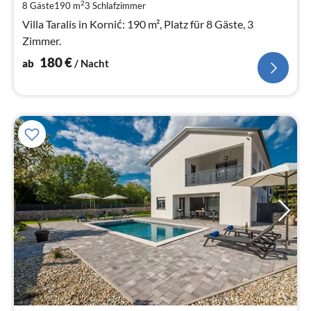
pr
2
8 Gäste
190 m
3
Schlafzimmer
Na
Villa Taralis in Kornić: 190 m², Platz für 8 Gäste, 3
Zimmer.
180
€
ab
/ Nacht