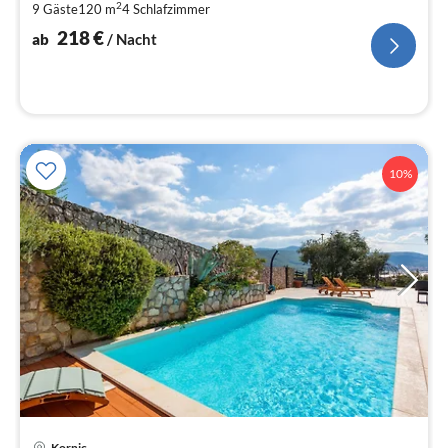
2
9 Gäste
120 m
4
Schlafzimmer
pr
Na
218
€
ab
/ Nacht
10%
Pre
Kornic