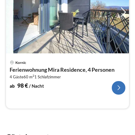
Pre
Kornic
ab
Ferienwohnung Mira Residence, 4 Personen
9
2
4 Gäste
60 m
1
Schlafzimmer
pr
Na
98
€
ab
/ Nacht