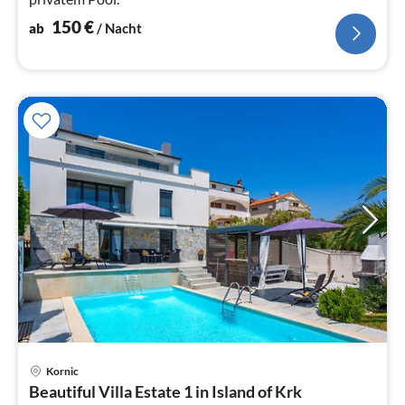
150
€
ab
/ Nacht
Pre
Kornic
ab
Beautiful Villa Estate 1 in Island of Krk
2