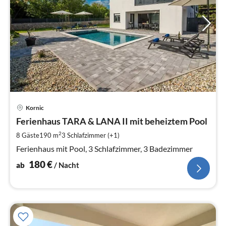
Pre
Kornic
ab
1
Ferienhaus TARA & LANA II mit beheiztem Pool
pr
2
8 Gäste
190 m
3
Schlafzimmer (+1)
Na
Ferienhaus mit Pool, 3 Schlafzimmer, 3 Badezimmer
180
€
ab
/ Nacht