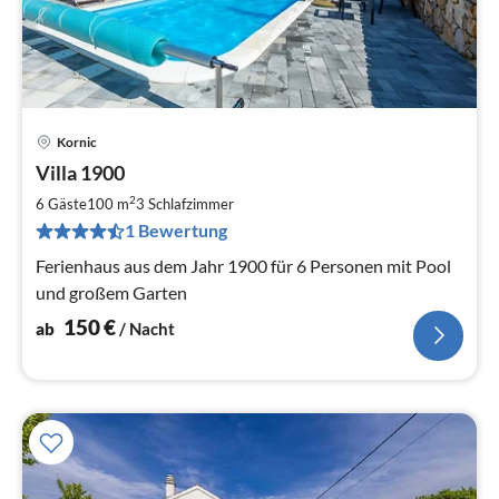
Kornic
Pre
Villa 1900
ab
1
2
6 Gäste
100 m
3
Schlafzimmer
pr
1 Bewertung
Na
Ferienhaus aus dem Jahr 1900 für 6 Personen mit Pool
und großem Garten
150
€
ab
/ Nacht