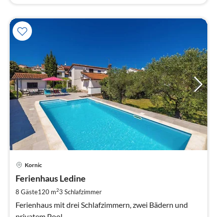
Pre
Kornic
ab
1
Ferienhaus Ledine
pr
2
8 Gäste
120 m
3
Schlafzimmer
Na
Ferienhaus mit drei Schlafzimmern, zwei Bädern und
privatem Pool.