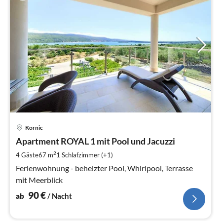
Pre
Kornic
ab
9
Apartment ROYAL 1 mit Pool und Jacuzzi
pr
2
4 Gäste
67 m
1
Schlafzimmer (+1)
Na
Ferienwohnung - beheizter Pool, Whirlpool, Terrasse
mit Meerblick
90
€
ab
/ Nacht