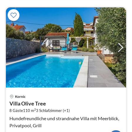
Pre
Kornic
ab
Villa Olive Tree
2
2
8 Gäste
110 m
3
Schlafzimmer (+1)
pr
Na
Hundefreundliche und strandnahe Villa mit Meerblick,
Privatpool, Grill