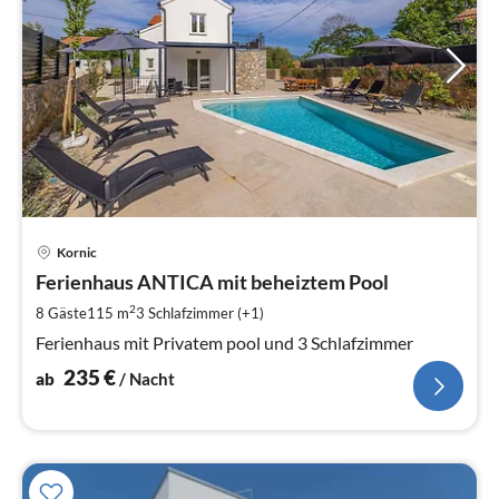
Pre
Kornic
ab
2
Ferienhaus ANTICA mit beheiztem Pool
pr
2
8 Gäste
115 m
3
Schlafzimmer (+1)
Na
Ferienhaus mit Privatem pool und 3 Schlafzimmer
235
€
ab
/ Nacht