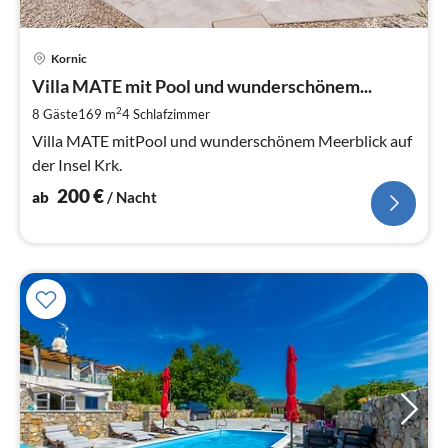
Pre
Kornic
ab
2
Villa MATE mit Pool und wunderschönem...
pr
2
8 Gäste
169 m
4
Schlafzimmer
Na
Villa MATE mitPool und wunderschönem Meerblick auf
der Insel Krk.
200
€
ab
/ Nacht