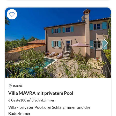
Pre
Kornic
ab
1
Villa MAVRA mit privatem Pool
pr
2
6 Gäste
100 m
3
Schlafzimmer
Na
Villa - privater Pool, drei Schlafzimmer und drei
Badezimmer