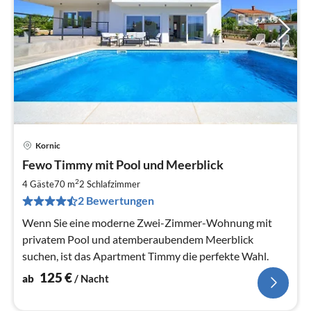
Kornic
Pre
Fewo Timmy mit Pool und Meerblick
ab
1
2
4 Gäste
70 m
2
Schlafzimmer
pr
2 Bewertungen
Na
Wenn Sie eine moderne Zwei-Zimmer-Wohnung mit
privatem Pool und atemberaubendem Meerblick
suchen, ist das Apartment Timmy die perfekte Wahl.
125
€
ab
/ Nacht