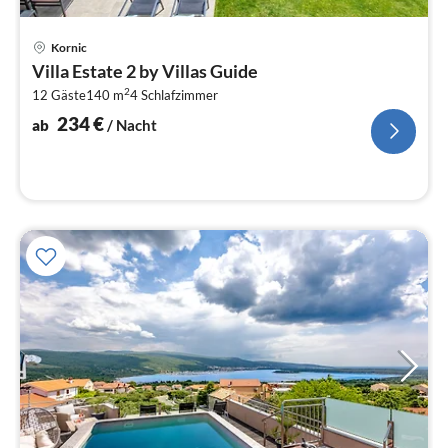
Pre
Kornic
ab
Villa Estate 2 by Villas Guide
2
2
12 Gäste
140 m
4
Schlafzimmer
pr
Na
234
€
ab
/ Nacht