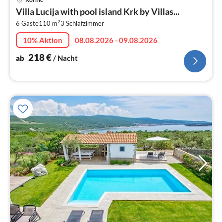
ab
Villa Lucija with pool island Krk by Villas...
2
2
6 Gäste
110 m
3
Schlafzimmer
pr
Na
10% Aktion
08.08.2026 - 09.08.2026
218
€
ab
/ Nacht