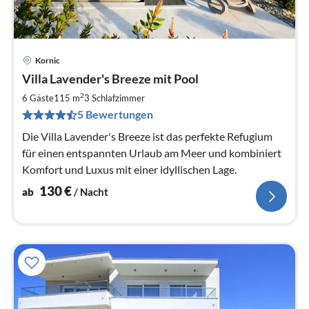
Kornic
Pre
Villa Lavender's Breeze mit Pool
ab
1
2
6 Gäste
115 m
3
Schlafzimmer
pr
5 Bewertungen
Na
Die Villa Lavender's Breeze ist das perfekte Refugium
für einen entspannten Urlaub am Meer und kombiniert
Komfort und Luxus mit einer idyllischen Lage.
130
€
ab
/ Nacht