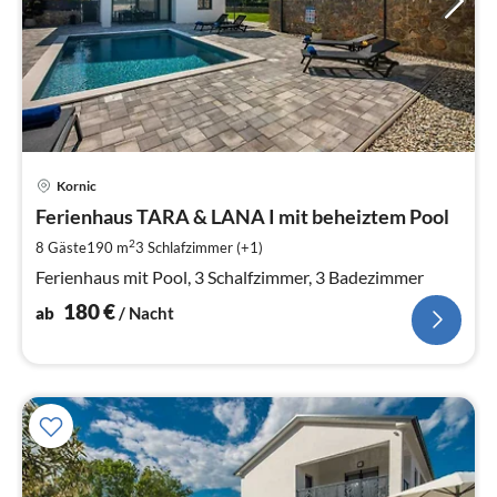
Pre
Kornic
ab
1
Ferienhaus TARA & LANA I mit beheiztem Pool
pr
2
8 Gäste
190 m
3
Schlafzimmer (+1)
Na
Ferienhaus mit Pool, 3 Schalfzimmer, 3 Badezimmer
180
€
ab
/ Nacht