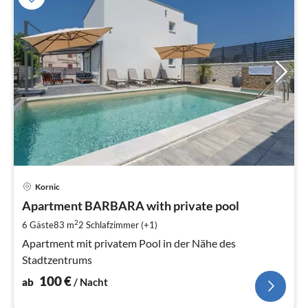
Pre
Kornic
ab
1
Apartment BARBARA with private pool
pr
2
6 Gäste
83 m
2
Schlafzimmer (+1)
Na
Apartment mit privatem Pool in der Nähe des
Stadtzentrums
100
€
ab
/ Nacht