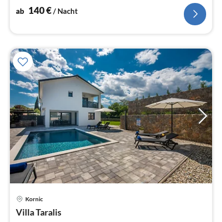
140
€
ab
/ Nacht
Pre
Kornic
ab
1
Villa Taralis