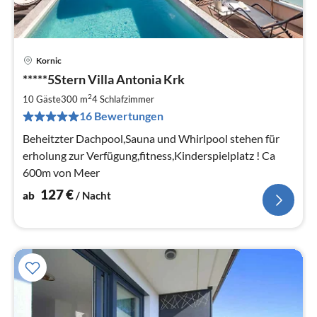
Kornic
Pre
*****5Stern Villa Antonia Krk
ab
1
2
10 Gäste
300 m
4
Schlafzimmer
pr
16 Bewertungen
Na
Beheitzter Dachpool,Sauna und Whirlpool stehen für
erholung zur Verfügung,fitness,Kinderspielplatz ! Ca
600m von Meer
127
€
ab
/ Nacht