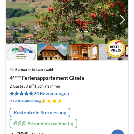
Bernau im Schwarzwald
Pre
4**** Ferienappartement Gisela
ab
7
2
2 Gäste
50 m
1
Schlafzimmer
pr
24 Bewertungen
Na
DTV-Klassifizierung
Kostenfreie Stornierung
Besonders nachhaltig
70
€