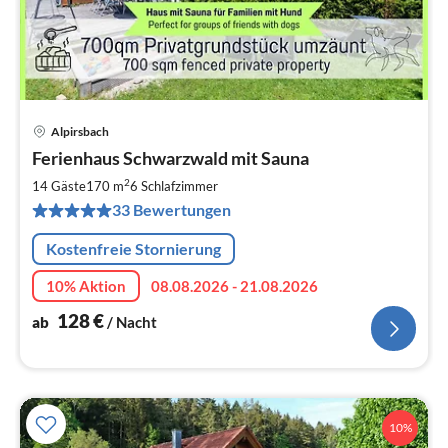
Alpirsbach
Pre
Ferienhaus Schwarzwald mit Sauna
ab
1
2
14 Gäste
170 m
6
Schlafzimmer
pr
33 Bewertungen
Na
Kostenfreie Stornierung
10% Aktion
08.08.2026 - 21.08.2026
128
€
ab
/ Nacht
10%