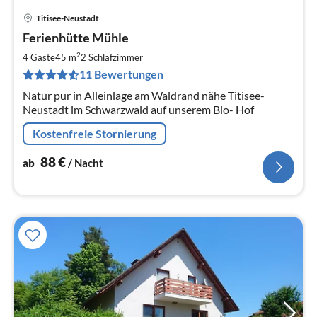
Titisee-Neustadt
Pre
Ferienhütte Mühle
ab
8
2
4 Gäste
45 m
2
Schlafzimmer
pr
11 Bewertungen
Na
Natur pur in Alleinlage am Waldrand nähe Titisee-
Neustadt im Schwarzwald auf unserem Bio- Hof
Kostenfreie Stornierung
88
€
ab
/ Nacht