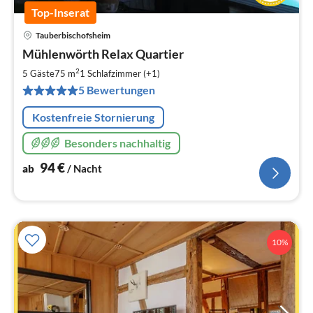
Top-Inserat
Tauberbischofsheim
Pre
Mühlenwörth Relax Quartier
ab
9
2
5 Gäste
75 m
1
Schlafzimmer (+1)
pr
5 Bewertungen
Na
Kostenfreie Stornierung
Besonders nachhaltig
94
€
ab
/ Nacht
10%