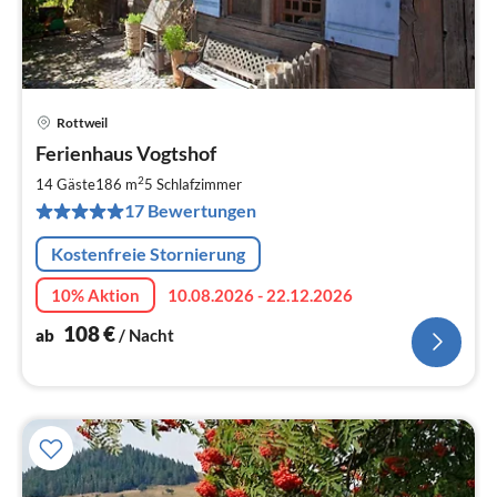
Rottweil
Pre
Ferienhaus Vogtshof
ab
1
2
14 Gäste
186 m
5
Schlafzimmer
pr
17 Bewertungen
Na
Kostenfreie Stornierung
10% Aktion
10.08.2026 - 22.12.2026
108
€
ab
/ Nacht