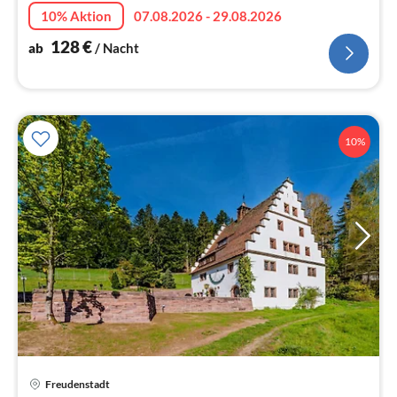
10% Aktion
07.08.2026 - 29.08.2026
128
€
ab
/ Nacht
10%
Freudenstadt
Pre