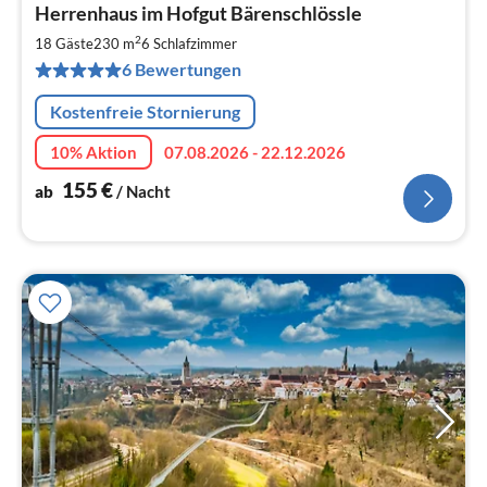
Herrenhaus im Hofgut Bärenschlössle
ab
1
2
18 Gäste
230 m
6
Schlafzimmer
pr
6 Bewertungen
Na
Kostenfreie Stornierung
10% Aktion
07.08.2026 - 22.12.2026
155
€
ab
/ Nacht