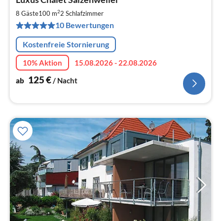
ab
1
2
8 Gäste
100 m
2
Schlafzimmer
pr
10 Bewertungen
Na
Kostenfreie Stornierung
10% Aktion
15.08.2026 - 22.08.2026
125
€
ab
/ Nacht