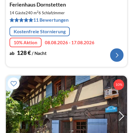
Pre
Ferienhaus Dornstetten
ab
1
2
14 Gäste
240 m
6
Schlafzimmer
pr
11 Bewertungen
Na
Kostenfreie Stornierung
10% Aktion
08.08.2026 - 17.08.2026
128
€
ab
/ Nacht
10%