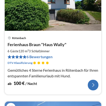
Rötenbach
Pre
Ferienhaus Braun "Haus Wally"
ab
1
2
6 Gäste
120 m
3
Schlafzimmer
pr
6 Bewertungen
Na
DTV-Klassifizierung
Gemütliches 4 Sterne Ferienhaus in Rötenbach für Ihren
entspannten Familienurlaub mit Hund.
100
€
ab
/ Nacht