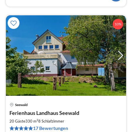
10%
Seewald
Pre
Ferienhaus Landhaus Seewald
ab
1
2
20 Gäste
330 m
8
Schlafzimmer
pr
17 Bewertungen