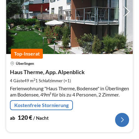
Top-Inserat
Pre
Überlingen
ab
1
Haus Therme, App. Alpenblick
pr
2
4 Gäste
49 m
1
Schlafzimmer (+1)
Na
Ferienwohnung "Haus Therme, Bodensee" in Überlingen
am Bodensee, 49m² für bis zu 4 Personen, 2 Zimmer.
Kostenfreie Stornierung
120
€
ab
/ Nacht