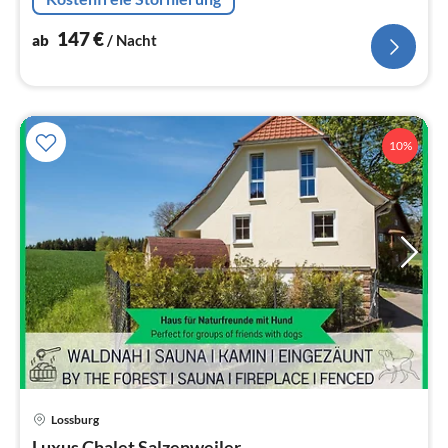
147
€
ab
/ Nacht
10%
Lossburg
Pre
Luxus Chalet Salzenweiler