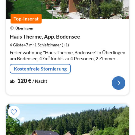
Top-Inserat
Pre
Überlingen
ab
1
Haus Therme, App. Bodensee
pr
2
4 Gäste
47 m
1
Schlafzimmer (+1)
Na
Ferienwohnung "Haus Therme, Bodensee" in Überlingen
am Bodensee, 47m² für bis zu 4 Personen, 2 Zimmer.
Kostenfreie Stornierung
120
€
ab
/ Nacht