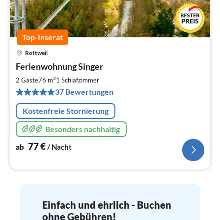
Top-Inserat
Rottweil
Pre
Ferienwohnung Singer
ab
7
2
2 Gäste
76 m
1
Schlafzimmer
pr
37 Bewertungen
Na
Kostenfreie Stornierung
Besonders nachhaltig
77
€
ab
/ Nacht
Einfach und ehrlich - Buchen
ohne Gebühren!