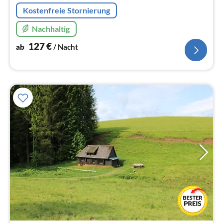
Na
Kostenfreie Stornierung
Nachhaltig
127
€
ab
/ Nacht