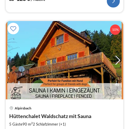
10%
Alpirsbach
Pre
Hüttenchalet Waldschatz mit Sauna
ab
1
2
5 Gäste
90 m
2
Schlafzimmer (+1)