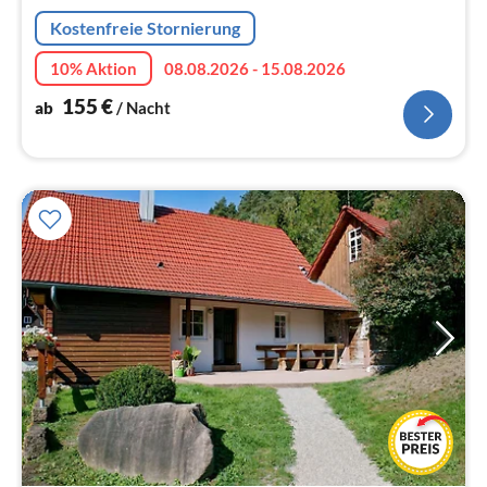
Na
Kostenfreie Stornierung
10% Aktion
08.08.2026 - 15.08.2026
155
€
ab
/ Nacht