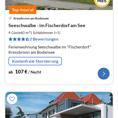
Top-Inserat
Kressbronn am Bodensee
Pre
Seeschwalbe - im Fischerdorf am See
ab
1
2
4 Gäste
60 m
1
Schlafzimmer (+1)
pr
2 Bewertungen
Na
Ferienwohnung Seeschwalbe im "Fischerdorf"
Kressbronn am Bodensee
Kostenfreie Stornierung
107
€
ab
/ Nacht