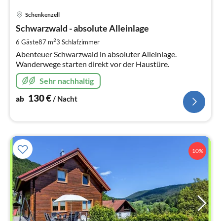
Pre
Schenkenzell
ab
1
Schwarzwald - absolute Alleinlage
pr
2
6 Gäste
87 m
3
Schlafzimmer
Na
Abenteuer Schwarzwald in absoluter Alleinlage.
Wanderwege starten direkt vor der Haustüre.
Sehr nachhaltig
130
€
ab
/ Nacht
10%