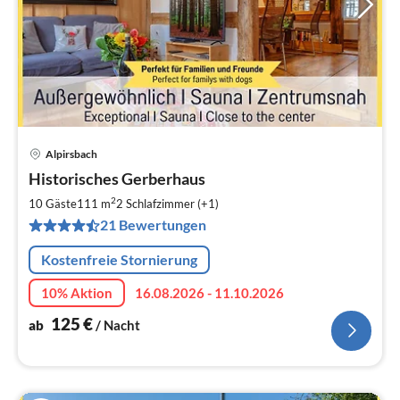
Alpirsbach
Pre
Historisches Gerberhaus
ab
1
2
10 Gäste
111 m
2
Schlafzimmer (+1)
pr
21 Bewertungen
Na
Kostenfreie Stornierung
10% Aktion
16.08.2026 - 11.10.2026
125
€
ab
/ Nacht