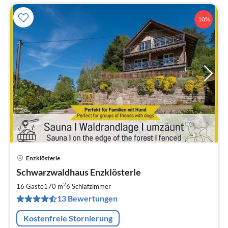
10%
Enzklösterle
Pre
Schwarzwaldhaus Enzklösterle
ab
1
2
16 Gäste
170 m
6
Schlafzimmer
pr
13 Bewertungen
Na
Kostenfreie Stornierung