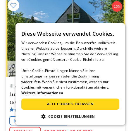
10%
Diese Webseite verwendet Cookies.
Wir verwenden Cookies, um die Benutzerfreundlichkeit
unserer Website zu verbessern. Durch die weitere
Nutzung unserer Webseite stimmen Sie der Verwendung
von Cookies gemäß unserer Cookie-Richtlinie zu.
Unter Cookie-Einstellungen können Sie Ihre
Einstellungen anpassen oder die Zustimmung
widerrufen. Wenn Sie nicht zustimmen, werden nur
Alpirsbach
Cookies mit wesentlichen Funktionalitäten aktiviert.
Pre
Weitere Informationen
Luxusferienhaus Dieboldsberg
ab
1
2
16 Gäste
160 m
5
Schlafzimmer
ALLE COOKIES ZULASSEN
pr
37 Bewertungen
Na
COOKIE-EINSTELLUNGEN
Kostenfreie Stornierung