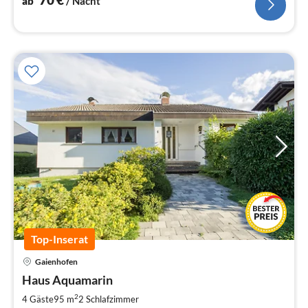
ab
/ Nacht
Top-Inserat
Pre
Gaienhofen
ab
1
Haus Aquamarin
pr
2
4 Gäste
95 m
2
Schlafzimmer