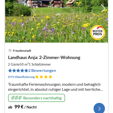
Freudenstadt
Pre
Landhaus Anja: 2-Zimmer-Wohnung
ab
9
2
2 Gäste
50 m
1
Schlafzimmer
pr
2 Bewertungen
Na
DTV-Klassifizierung
Traumhafte Ferienwohnungen, modern und behaglich
eingerichtet, in absolut ruhiger Lage und mit herrlichem
Ausblick vom Balkon in die Natur; vom DTV mit 4
Besonders nachhaltig
Sternen F**** zertifiziert
99
€
ab
/ Nacht