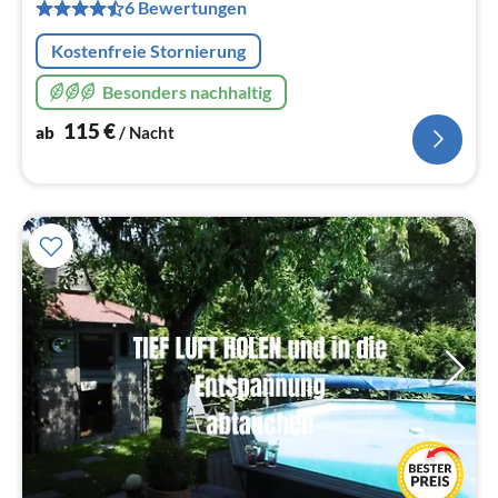
pr
6 Bewertungen
Na
Kostenfreie Stornierung
Besonders nachhaltig
115
€
ab
/ Nacht