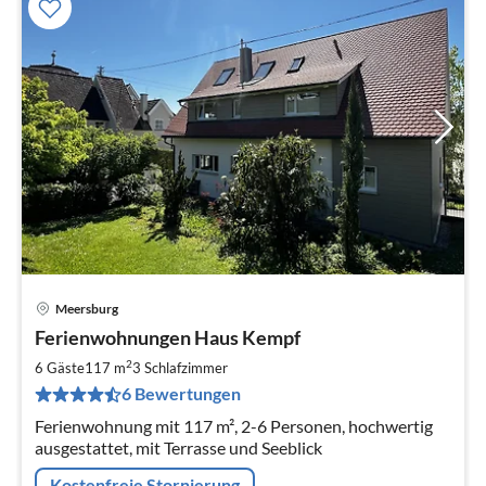
Meersburg
Pre
Ferienwohnungen Haus Kempf
ab
1
2
6 Gäste
117 m
3
Schlafzimmer
pr
6 Bewertungen
Na
Ferienwohnung mit 117 m², 2-6 Personen, hochwertig
ausgestattet, mit Terrasse und Seeblick
Kostenfreie Stornierung