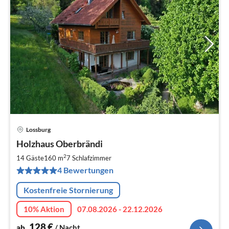
Lossburg
Pre
Holzhaus Oberbrändi
ab
1
2
14 Gäste
160 m
7
Schlafzimmer
pr
4 Bewertungen
Na
Kostenfreie Stornierung
10% Aktion
07.08.2026 - 22.12.2026
128
€
ab
/ Nacht