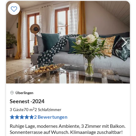
Überlingen
Pre
Seenest -2024
ab
1
2
3 Gäste
70 m
2
Schlafzimmer
pr
2 Bewertungen
Na
Ruhige Lage, modernes Ambiente, 3 Zimmer mit Balkon.
Sonnenterrasse auf Wunsch. Klimaanlage zuschaltbar!