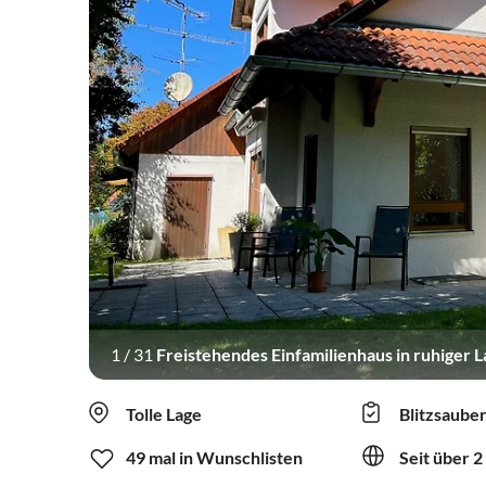
1
/
31
Freistehendes Einfamilienhaus in ruhiger L
Tolle Lage
Blitzsaube
49 mal in Wunschlisten
Seit über 2