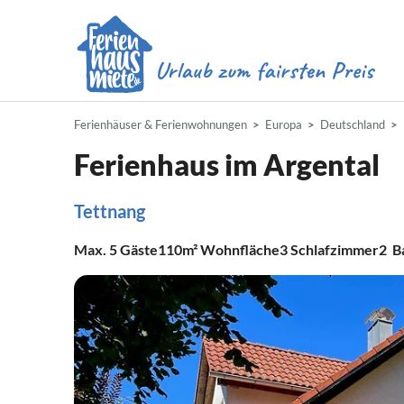
Ferienhäuser & Ferienwohnungen
Europa
Deutschland
Ferienhaus im Argental
Tettnang
Max.
5
Gäste
110m²
Wohnfläche
3
Schlafzimmer
2
B