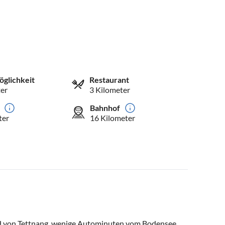
öglichkeit
Restaurant
er
3 Kilometer
Bahnhof
ter
16 Kilometer
nd von Tettnang, wenige Autominuten vom Bodensee