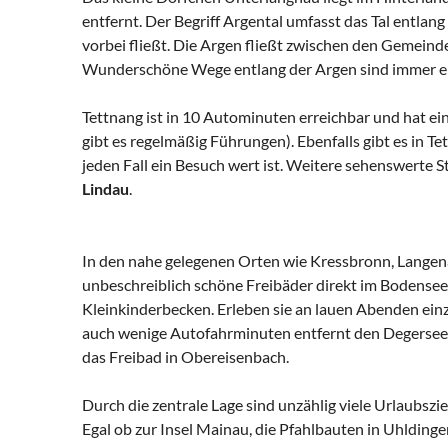
entfernt. Der Begriff Argental umfasst das Tal entlan
vorbei fließt. Die Argen fließt zwischen den Gemei
Wunderschöne Wege entlang der Argen sind immer ei
Tettnang ist in 10 Autominuten erreichbar und hat ein
gibt es regelmäßig Führungen). Ebenfalls gibt es in 
jeden Fall ein Besuch wert ist. Weitere sehenswerte 
Lindau
.
In den nahe gelegenen Orten wie Kressbronn, Langen
unbeschreiblich schöne Freibäder direkt im Bodensee
Kleinkinderbecken. Erleben sie an lauen Abenden einz
auch wenige Autofahrminuten entfernt den Degersee,
das Freibad in Obereisenbach.
Durch die zentrale Lage sind unzählig viele Urlaubszi
Egal ob zur Insel Mainau, die Pfahlbauten in Uhldinge