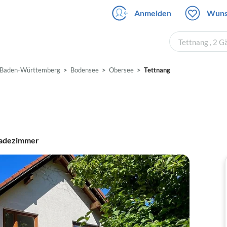
Anmelden
Wuns
Tettnang , 2 G
Baden-Württemberg
Bodensee
Obersee
Tettnang
adezimmer