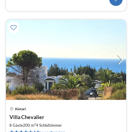
Kiotari
Pre
Villa Chevalier
ab
2
2
8 Gäste
200 m
4
Schlafzimmer
pr