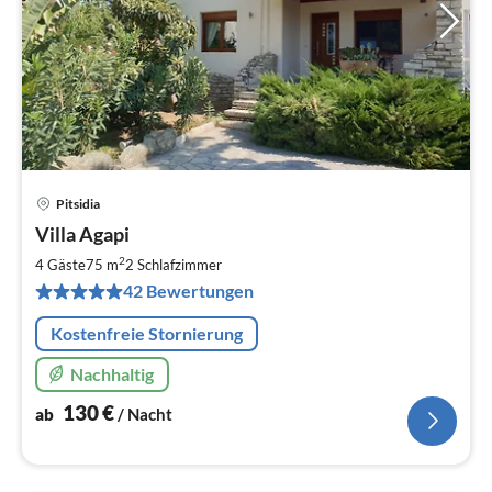
Pitsidia
Pre
Villa Agapi
ab
1
2
4 Gäste
75 m
2
Schlafzimmer
pr
42 Bewertungen
Na
Kostenfreie Stornierung
Nachhaltig
130
€
ab
/ Nacht