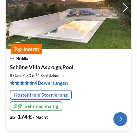
Top-Inserat
Pitsidia
Pre
Schöne Villa Aspruga,Pool
ab
1
2
8 Gäste
180 m
4
Schlafzimmer
pr
4 Bewertungen
Na
Kostenfreie Stornierung
Sehr nachhaltig
174
€
ab
/ Nacht