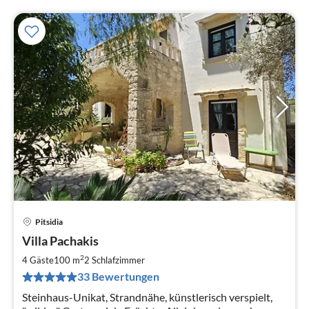
Pitsidia
Pre
Villa Pachakis
ab
1
2
4 Gäste
100 m
2
Schlafzimmer
pr
33 Bewertungen
Na
Steinhaus-Unikat, Strandnähe, künstlerisch verspielt,