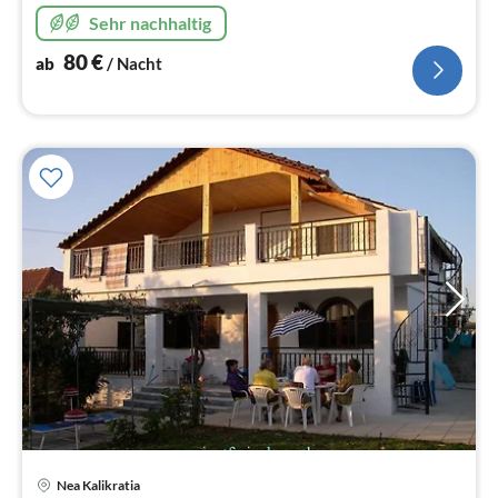
Sehr nachhaltig
80
€
ab
/ Nacht
Nea Kalikratia