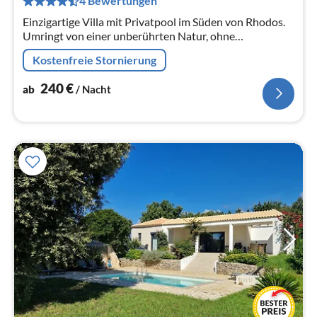
4 Bewertungen
Na
Einzigartige Villa mit Privatpool im Süden von Rhodos.
Umringt von einer unberührten Natur, ohne
Nachbargebäude. Wenige Gehminuten zum
Kostenfreie Stornierung
Ortszentrum und Kiotaristrand.
240
€
ab
/ Nacht