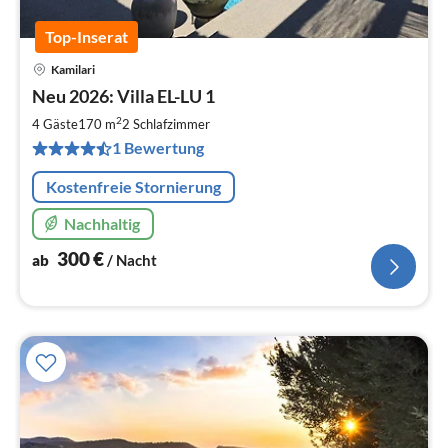
Top-Inserat
Kamilari
Pre
Neu 2026: Villa EL-LU 1
ab
3
2
4 Gäste
170 m
2
Schlafzimmer
pr
1 Bewertung
Na
Kostenfreie Stornierung
Nachhaltig
300
€
ab
/ Nacht