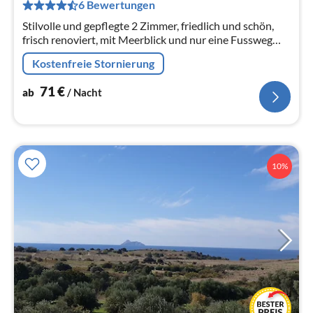
pr
6 Bewertungen
Na
Stilvolle und gepflegte 2 Zimmer, friedlich und schön,
frisch renoviert, mit Meerblick und nur eine Fussweg
vom Strand entfernt, mit sehr guter, geschmackvoller
Kostenfreie Stornierung
Ausstattung
71
€
ab
/ Nacht
10%