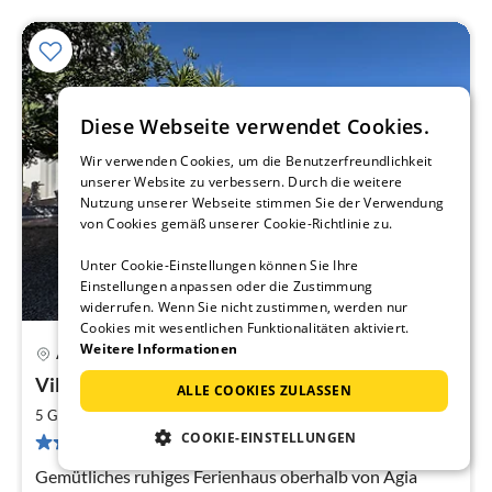
Diese Webseite verwendet Cookies.
Wir verwenden Cookies, um die Benutzerfreundlichkeit
unserer Website zu verbessern. Durch die weitere
Nutzung unserer Webseite stimmen Sie der Verwendung
von Cookies gemäß unserer Cookie-Richtlinie zu.
Unter Cookie-Einstellungen können Sie Ihre
Einstellungen anpassen oder die Zustimmung
widerrufen. Wenn Sie nicht zustimmen, werden nur
Cookies mit wesentlichen Funktionalitäten aktiviert.
Weitere Informationen
Agia Galini
Pre
Villa Iremia Agia Galini
ALLE COOKIES ZULASSEN
ab
2
2
5 Gäste
100 m
2
Schlafzimmer
pr
COOKIE-EINSTELLUNGEN
4 Bewertungen
Na
Gemütliches ruhiges Ferienhaus oberhalb von Agia