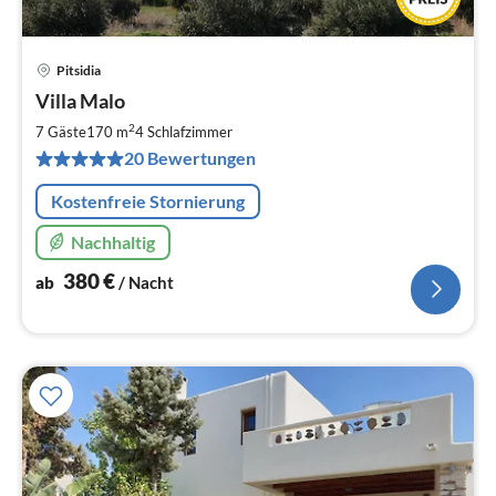
Pitsidia
Pre
Villa Malo
ab
3
2
7 Gäste
170 m
4
Schlafzimmer
pr
20 Bewertungen
Na
Kostenfreie Stornierung
Nachhaltig
380
€
ab
/ Nacht