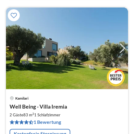
Kamilari
Pre
Well Being - Villa Iremia
ab
1
2
2 Gäste
83 m
1
Schlafzimmer
pr
1 Bewertung
Na
Kostenfreie Stornierung