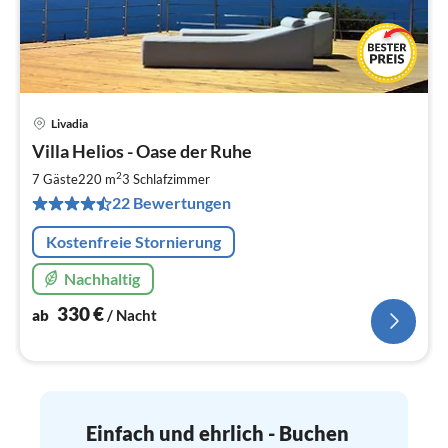
Livadia
Pre
Villa Helios - Oase der Ruhe
ab
3
2
7 Gäste
220 m
3
Schlafzimmer
pr
22 Bewertungen
Na
Kostenfreie Stornierung
Nachhaltig
330
€
ab
/ Nacht
Einfach und ehrlich - Buchen