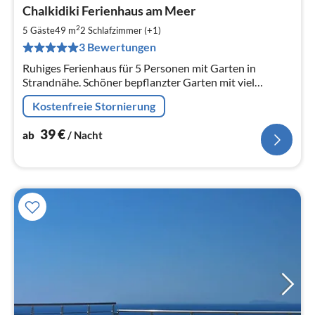
Pre
Chalkidiki Ferienhaus am Meer
ab
3
2
5 Gäste
49 m
2
Schlafzimmer (+1)
pr
3 Bewertungen
Na
Ruhiges Ferienhaus für 5 Personen mit Garten in
Strandnähe. Schöner bepflanzter Garten mit viel
Schatten und viel Sonne. An Mai 2024 mit Klimaanlage!
Kostenfreie Stornierung
39
€
ab
/ Nacht