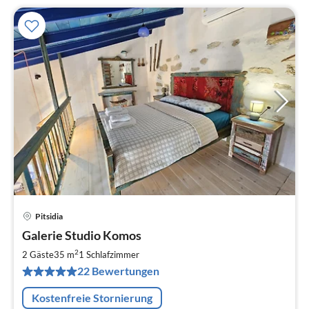
Pitsidia
Pre
Galerie Studio Komos
ab
8
2
2 Gäste
35 m
1
Schlafzimmer
pr
22 Bewertungen
Na
Kostenfreie Stornierung