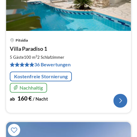
Pitsidia
Pre
Villa Paradiso 1
ab
1
2
5 Gäste
100 m
2
Schlafzimmer
pr
36 Bewertungen
Na
Kostenfreie Stornierung
Nachhaltig
160
€
ab
/ Nacht