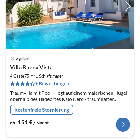
Agaliani
Pre
Villa Buena Vista
ab
1
2
4 Gäste
75 m
1
Schlafzimmer
pr
9 Bewertungen
Na
Traumvilla mit Pool - liegt auf einem malerischen Hügel
oberhalb des Badeortes Kalo Nero - traumhafter
Meerblick!
Kostenfreie Stornierung
151
€
ab
/ Nacht