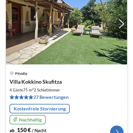
Pitsidia
Pre
Villa Kokkino Skufitza
ab
1
2
4 Gäste
75 m
2
Schlafzimmer
pr
27 Bewertungen
Na
Kostenfreie Stornierung
Nachhaltig
150
€
ab
/ Nacht