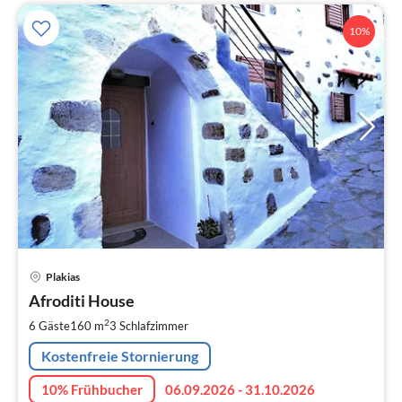
10%
Pre
Plakias
ab
9
Afroditi House
pr
2
6 Gäste
160 m
3
Schlafzimmer
Na
Kostenfreie Stornierung
10% Frühbucher
06.09.2026 - 31.10.2026