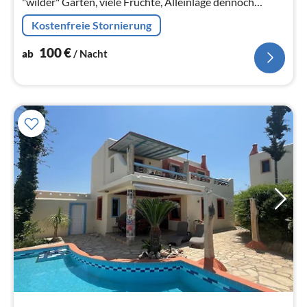
"wilder" Garten, viele Früchte, Alleinlage dennoch
zentral
Kostenfreie Stornierung
100
€
ab
/ Nacht