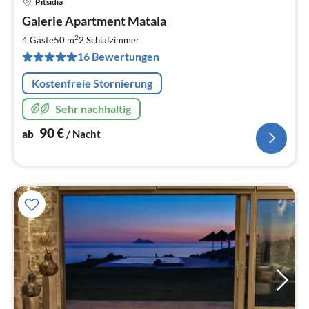
Pitsidia
Pre
Galerie Apartment Matala
ab
9
2
4 Gäste
50 m
2
Schlafzimmer
pr
16 Bewertungen
Na
Kostenfreie Stornierung
Sehr nachhaltig
90
€
ab
/ Nacht