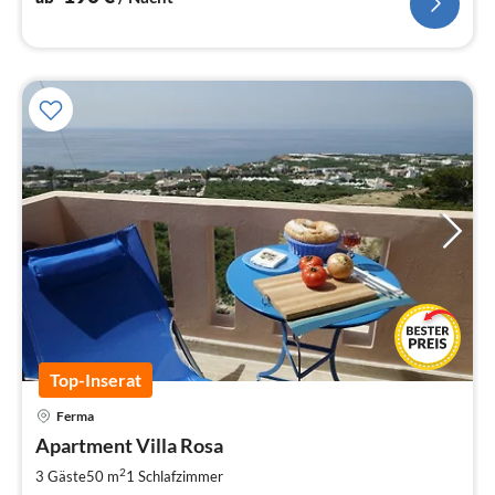
Top-Inserat
Ferma
Pre
Apartment Villa Rosa
ab
7
2
3 Gäste
50 m
1
Schlafzimmer