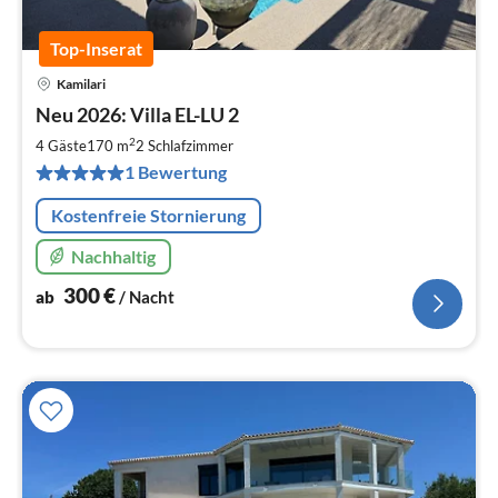
Top-Inserat
Kamilari
Pre
Neu 2026: Villa EL-LU 2
ab
3
2
4 Gäste
170 m
2
Schlafzimmer
pr
1 Bewertung
Na
Kostenfreie Stornierung
Nachhaltig
300
€
ab
/ Nacht