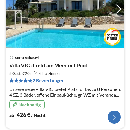
Korfu,Acharavi
Pre
Villa VIO direkt am Meer mit Pool
ab
4
2
8 Gäste
220 m
4
Schlafzimmer
pr
2 Bewertungen
Na
Unsere neue Villa VIO bietet Platz für bis zu 8 Personen.
4 SZ, 3 Bäder, offene Einbauküche, gr. WZ mit Veranda,
gr. rundum Terrasse mit traumhaften
Nachhaltig
Meerblick/Pool/Strand !!
426
€
ab
/ Nacht