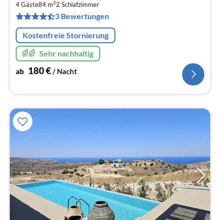
1
2
4 Gäste
84 m
2
Schlafzimmer
pr
3 Bewertungen
Na
Kostenfreie Stornierung
Sehr nachhaltig
180
€
ab
/ Nacht