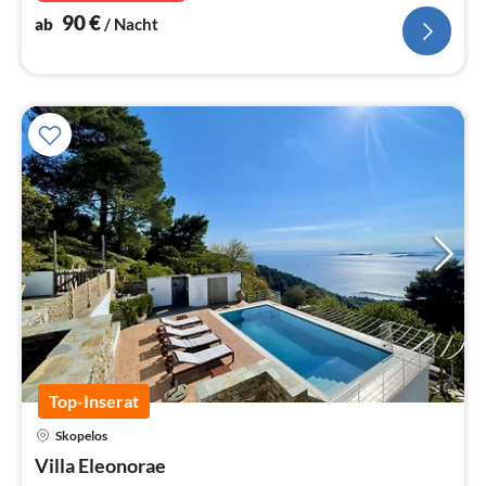
90
€
ab
/ Nacht
Top-Inserat
Skopelos
Pre
Villa Eleonorae
ab