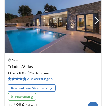
Sivas
Pre
Triades Villas
ab
1
2
4 Gäste
100 m
2
Schlafzimmer
pr
9 Bewertungen
Na
Kostenfreie Stornierung
Nachhaltig
190
€
ab
/ Nacht