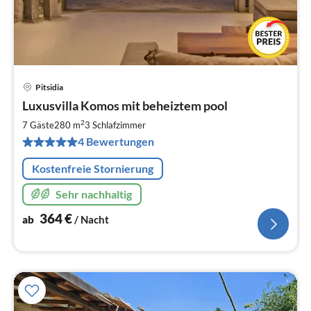
Pitsidia
Pre
Luxusvilla Komos mit beheiztem pool
ab
3
2
7 Gäste
280 m
3
Schlafzimmer
pr
4 Bewertungen
Na
Kostenfreie Stornierung
Sehr nachhaltig
364
€
ab
/ Nacht