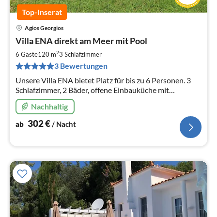
Top-Inserat
Agios Georgios
Pre
Villa ENA direkt am Meer mit Pool
ab
3
2
6 Gäste
120 m
3
Schlafzimmer
pr
3 Bewertungen
Na
Unsere Villa ENA bietet Platz für bis zu 6 Personen. 3
Schlafzimmer, 2 Bäder, offene Einbauküche mit
großzügigem Wohn-/Essbereich. Große überdachte
Nachhaltig
Terrasse, eigener Pool u Strand
302
€
ab
/ Nacht