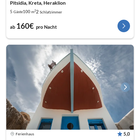
Pitsidia, Kreta, Heraklion
2
2
5
100
Gäste
m
Schlafzimmer
160€
ab
pro Nacht
5,0
Ferienhaus