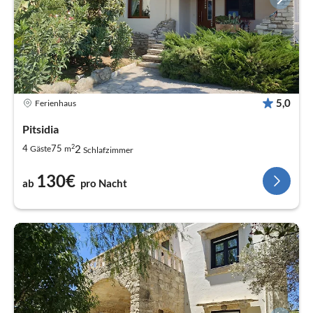
5,0
Ferienhaus
Pitsidia
2
2
4
75
Gäste
m
Schlafzimmer
130€
ab
pro Nacht