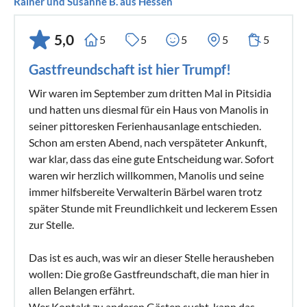
Rainer und Susanne B. aus Hessen
5,0
5
5
5
5
5
Gastfreundschaft ist hier Trumpf!
Wir waren im September zum dritten Mal in Pitsidia
und hatten uns diesmal für ein Haus von Manolis in
seiner pittoresken Ferienhausanlage entschieden.
Schon am ersten Abend, nach verspäteter Ankunft,
war klar, dass das eine gute Entscheidung war. Sofort
waren wir herzlich willkommen, Manolis und seine
immer hilfsbereite Verwalterin Bärbel waren trotz
später Stunde mit Freundlichkeit und leckerem Essen
zur Stelle.
Das ist es auch, was wir an dieser Stelle herausheben
wollen: Die große Gastfreundschaft, die man hier in
allen Belangen erfährt.
Wer Kontakt zu anderen Gästen sucht, kann das