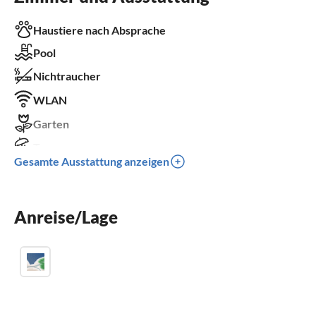
Haustiere nach Absprache
Pool
Nichtraucher
WLAN
Garten
Terrasse
Gesamte Ausstattung anzeigen
Waschmaschine
Kinderbett
Anreise/Lage
Parkplatz