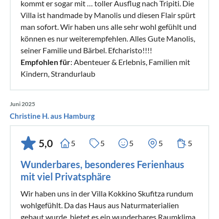
kommt er sogar mit … toller Ausflug nach Tripiti. Die
Villa ist handmade by Manolis und diesen Flair spürt
man sofort. Wir haben uns alle sehr wohl gefühlt und
können es nur weiterempfehlen. Alles Gute Manolis,
seiner Familie und Bärbel. Efcharisto!!!!
Empfohlen für
: Abenteuer & Erlebnis, Familien mit
Kindern, Strandurlaub
Juni 2025
Christine H. aus Hamburg
5,0
5
5
5
5
5
Wunderbares, besonderes Ferienhaus
mit viel Privatsphäre
Wir haben uns in der Villa Kokkino Skufitza rundum
wohlgefühlt. Da das Haus aus Naturmaterialien
gebaut wurde, bietet es ein wunderbares Raumklima.