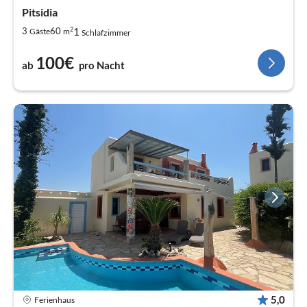
Pitsidia
2
1
3
60
Gäste
m
Schlafzimmer
100€
ab
pro Nacht
5,0
Ferienhaus