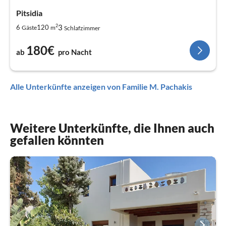
Pitsidia
2
3
6
120
Gäste
m
Schlafzimmer
180€
ab
pro Nacht
Alle Unterkünfte anzeigen von Familie M. Pachakis
Weitere Unterkünfte, die Ihnen auch
gefallen könnten