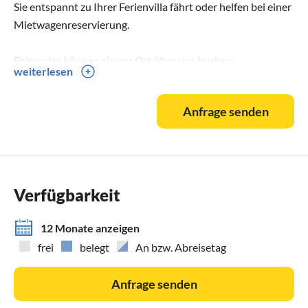
Sie entspannt zu Ihrer Ferienvilla fährt oder helfen bei einer
Mietwagenreservierung.
Folgendes können sie vor Ort über uns buchen:
weiterlesen
Bootstour / Jeep-Safari / Wanderung Samaria-Schlucht /
Bergtrip zum Psiloritis / Ausflug zum Arcadi-Kloster und
Anfrage senden
Töpferdorf "Magarites" / Ausflug NaturschutzInsel
"Chrissi".
Verfügbarkeit
12 Monate anzeigen
frei
belegt
An bzw. Abreisetag
Anfrage senden