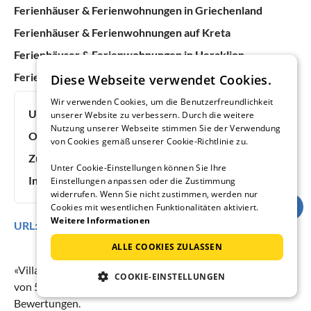
Ferienhäuser & Ferienwohnungen in Griechenland
Ferienhäuser & Ferienwohnungen auf Kreta
Ferienhäuser & Ferienwohnungen in Heraklion
Ferienhäuser & Ferienwohnungen in Pitsidia
Diese Webseite verwendet Cookies.
Wir verwenden Cookies, um die Benutzerfreundlichkeit
Urlaubsideen:
Urlaub mit Hund
unserer Website zu verbessern. Durch die weitere
Nutzung unserer Webseite stimmen Sie der Verwendung
Objektnummer:
103118
von Cookies gemäß unserer Cookie-Richtlinie zu.
Zuletzt aktualisiert:
09.08.2026
Unter Cookie-Einstellungen können Sie Ihre
Inserat online seit:
8 Jahren, 11 Monaten
Einstellungen anpassen oder die Zustimmung
widerrufen. Wenn Sie nicht zustimmen, werden nur
Cookies mit wesentlichen Funktionalitäten aktiviert.
Weitere Informationen
URL:
https://www.ferienhausmiete.de/103118.htm
ALLE COOKIES ZULASSEN
«
Villa Kokkino Skufitza
» erreicht eine Urlauberbewertung
COOKIE-EINSTELLUNGEN
von
5
(Bewertungsskala:
1
bis
5
) bei
27
abgegebenen
Bewertungen.