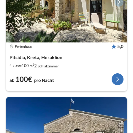
5,0
Ferienhaus
Pitsidia, Kreta, Heraklion
2
2
4
100
Gäste
m
Schlafzimmer
100€
ab
pro Nacht