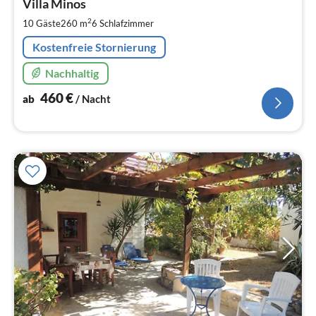
4
Villa Minos
pr
2
10 Gäste
260 m
6
Schlafzimmer
Na
Kostenfreie Stornierung
Nachhaltig
460
€
ab
/ Nacht