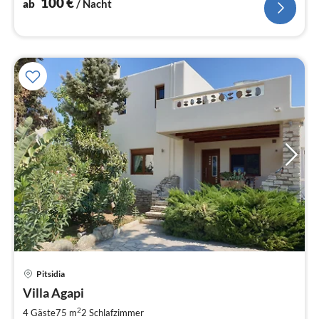
100
€
ab
/ Nacht
Pitsidia
Pre
Villa Agapi
ab
1
2
4 Gäste
75 m
2
Schlafzimmer