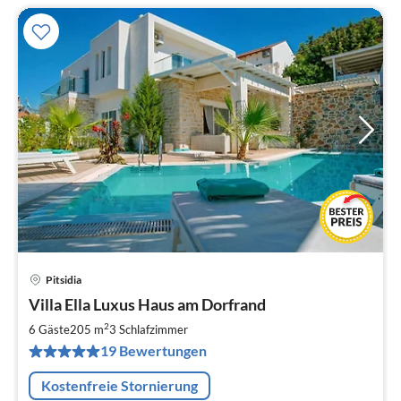
Pitsidia
Pre
Villa Ella Luxus Haus am Dorfrand
ab
3
2
6 Gäste
205 m
3
Schlafzimmer
pr
19 Bewertungen
Na
Kostenfreie Stornierung