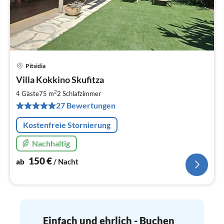
Pitsidia
Pre
Villa Kokkino Skufitza
ab
1
2
4 Gäste
75 m
2
Schlafzimmer
pr
27 Bewertungen
Na
Kostenfreie Stornierung
Nachhaltig
150
€
ab
/ Nacht
Einfach und ehrlich - Buchen