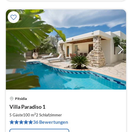
Pitsidia
Pre
Villa Paradiso 1
ab
1
2
5 Gäste
100 m
2
Schlafzimmer
pr
36 Bewertungen
Na