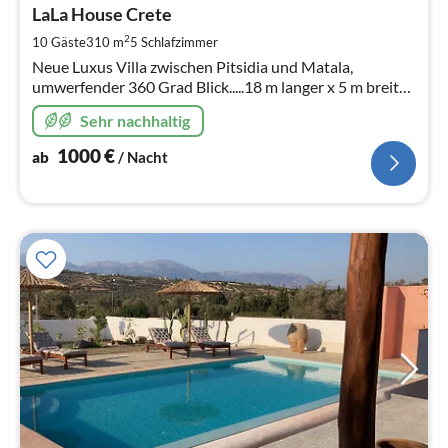
1
LaLa House Crete
pr
2
10 Gäste
310 m
5
Schlafzimmer
Na
Neue Luxus Villa zwischen Pitsidia und Matala,
umwerfender 360 Grad Blick.....18 m langer x 5 m breiter
Pool
Sehr nachhaltig
1000
€
ab
/ Nacht