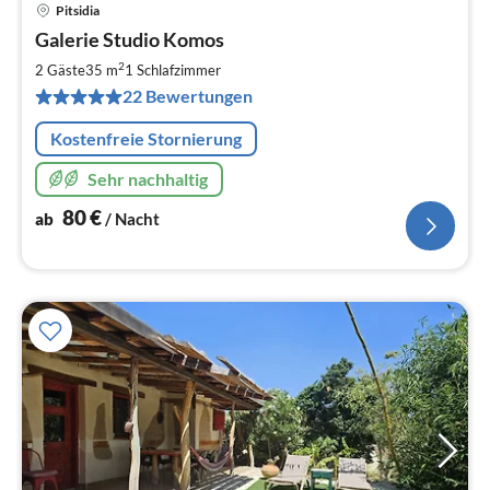
Pitsidia
Pre
Galerie Studio Komos
ab
8
2
2 Gäste
35 m
1
Schlafzimmer
pr
22 Bewertungen
Na
Kostenfreie Stornierung
Sehr nachhaltig
80
€
ab
/ Nacht