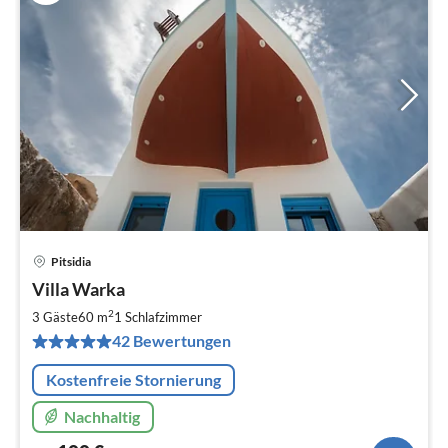
Pitsidia
Pre
Villa Warka
ab
1
2
3 Gäste
60 m
1
Schlafzimmer
pr
42 Bewertungen
Na
Kostenfreie Stornierung
Nachhaltig