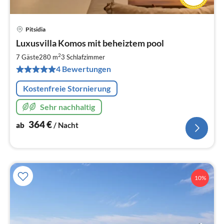
Pitsidia
Pre
Luxusvilla Komos mit beheiztem pool
ab
3
2
7 Gäste
280 m
3
Schlafzimmer
pr
4 Bewertungen
Na
Kostenfreie Stornierung
Sehr nachhaltig
364
€
ab
/ Nacht
10%