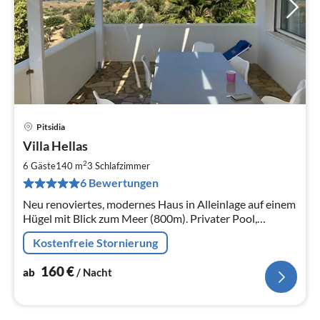
Pitsidia
Pre
Villa Hellas
ab
1
2
6 Gäste
140 m
3
Schlafzimmer
pr
6 Bewertungen
Na
Neu renoviertes, modernes Haus in Alleinlage auf einem
Hügel mit Blick zum Meer (800m). Privater Pool,
modernste Küche und Bad. Großer Privatgarten.
Kostenfreie Stornierung
Nächster Nachbar: Reiterhof.
160
€
ab
/ Nacht