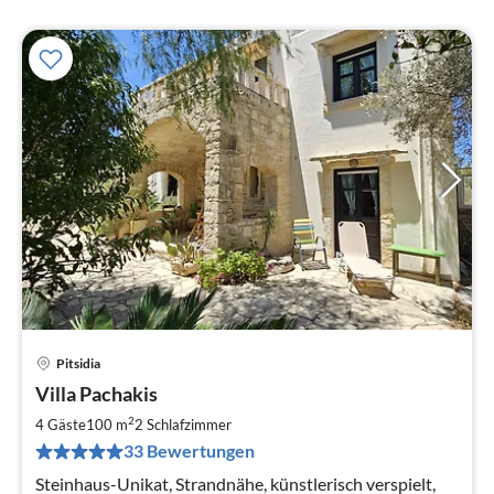
Pitsidia
Pre
Villa Pachakis
ab
1
2
4 Gäste
100 m
2
Schlafzimmer
pr
33 Bewertungen
Na
Steinhaus-Unikat, Strandnähe, künstlerisch verspielt,