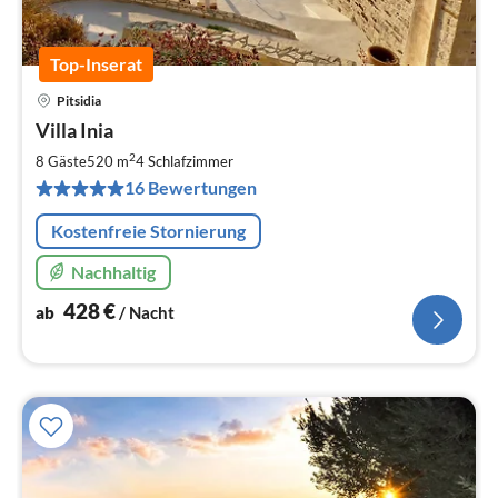
Top-Inserat
Pitsidia
Pre
Villa Inia
ab
4
2
8 Gäste
520 m
4
Schlafzimmer
pr
16 Bewertungen
Na
Kostenfreie Stornierung
Nachhaltig
428
€
ab
/ Nacht