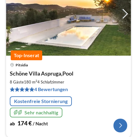
Top-Inserat
Pitsidia
Pre
Schöne Villa Aspruga,Pool
ab
1
2
8 Gäste
180 m
4
Schlafzimmer
pr
4 Bewertungen
Na
Kostenfreie Stornierung
Sehr nachhaltig
174
€
ab
/ Nacht