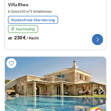
ab
2
Villa Rhea
pr
2
6 Gäste
150 m
3
Schlafzimmer
Na
Kostenfreie Stornierung
Nachhaltig
230
€
ab
/ Nacht