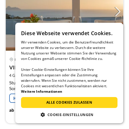
Diese Webseite verwendet Cookies.
Wir verwenden Cookies, um die Benutzerfreundlichkeit
unserer Website zu verbessern. Durch die weitere
Nutzung unserer Webseite stimmen Sie der Verwendung
Pre
von Cookies gemäß unserer Cookie-Richtlinie zu.
Pitsidia
ab
3
VILLA LEVANTA - Aussicht & Komfort
Unter Cookie-Einstellungen können Sie Ihre
pr
Einstellungen anpassen oder die Zustimmung
2
4 Gäste
170 m
2
Schlafzimmer
Na
widerrufen. Wenn Sie nicht zustimmen, werden nur
Stufenlose, stilvolle Luxus-Steinvilla, Meerblick,
Cookies mit wesentlichen Funktionalitäten aktiviert.
Sonnenuntergang, Inf.-Pool, Komfort, Aussicht
Weitere Informationen
Kostenfreie Stornierung
ALLE COOKIES ZULASSEN
380
€
ab
/ Nacht
COOKIE-EINSTELLUNGEN