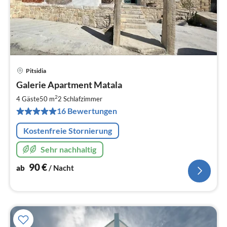
Pitsidia
Pre
Galerie Apartment Matala
ab
9
2
4 Gäste
50 m
2
Schlafzimmer
pr
16 Bewertungen
Na
Kostenfreie Stornierung
Sehr nachhaltig
90
€
ab
/ Nacht