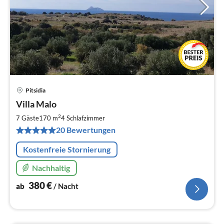
Pitsidia
Pre
Villa Malo
ab
3
2
7 Gäste
170 m
4
Schlafzimmer
pr
20 Bewertungen
Na
Kostenfreie Stornierung
Nachhaltig
380
€
ab
/ Nacht