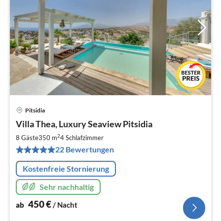
Pitsidia
Pre
Villa Thea, Luxury Seaview Pitsidia
ab
4
2
8 Gäste
350 m
4
Schlafzimmer
pr
22 Bewertungen
Na
Kostenfreie Stornierung
Sehr nachhaltig
450
€
ab
/ Nacht