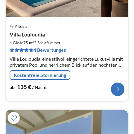
Pitsidia
Pre
Villa Louloudia
ab
1
2
4 Gäste
75 m
2
Schlafzimmer
pr
4 Bewertungen
Na
Villa Louloudia, eine stilvoll eingerichtete Luxusvilla mit
privatem Pool und herrlichem Blick auf den höchsten
Berg Kretas, den Psiloritis am Ortsrand von Pitsidia,4
Kostenfreie Stornierung
km von Matala
135
€
ab
/ Nacht