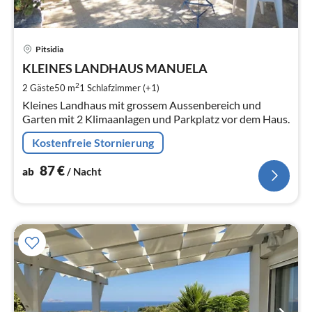
Pre
Pitsidia
ab
8
KLEINES LANDHAUS MANUELA
pr
2
2 Gäste
50 m
1
Schlafzimmer (+1)
Na
Kleines Landhaus mit grossem Aussenbereich und
Garten mit 2 Klimaanlagen und Parkplatz vor dem Haus.
Kostenfreie Stornierung
87
€
ab
/ Nacht