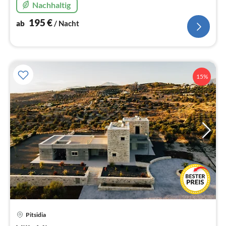
Nachhaltig
195
€
ab
/ Nacht
15%
Pre
Pitsidia
ab