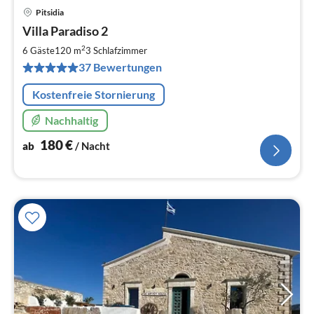
Pitsidia
Pre
Villa Paradiso 2
ab
1
2
6 Gäste
120 m
3
Schlafzimmer
pr
37 Bewertungen
Na
Kostenfreie Stornierung
Nachhaltig
180
€
ab
/ Nacht