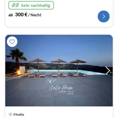
Sehr nachhaltig
300
€
ab
/ Nacht
Pre
Pitsidia
ab