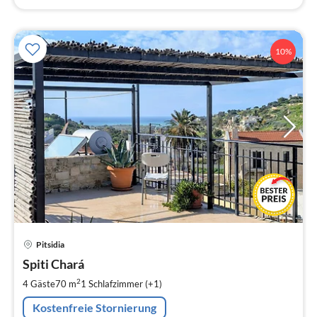
10%
Pre
Pitsidia
ab
9
Spiti Chará
pr
2
4 Gäste
70 m
1
Schlafzimmer (+1)
Na
Kostenfreie Stornierung