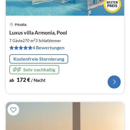
Pitsidia
Pre
Luxus villa Armonia, Pool
ab
1
2
7 Gäste
270 m
3
Schlafzimmer
pr
4 Bewertungen
Na
Kostenfreie Stornierung
Sehr nachhaltig
172
€
ab
/ Nacht