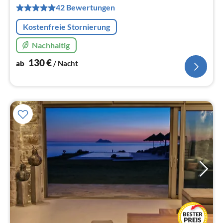
pr
42 Bewertungen
Na
Kostenfreie Stornierung
Nachhaltig
130
€
ab
/ Nacht