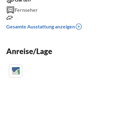
Fernseher
Terrasse
Gesamte Ausstattung anzeigen
Waschmaschine
Balkon
Anreise/Lage
Kinderbett