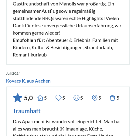
Gastfreundschaft von Manolis war großartig. Ein
gemeinsamer Ausflug sowie regelmäßig
stattfindende BBQs waren echte Highlights! Vielen
Dank für diese unvergessliche Urlaubserfahrung, wir
kommen gerne wieder!
Empfohlen für
: Abenteuer & Erlebnis, Familien mit
Kindern, Kultur & Besichtigungen, Strandurlaub,
Romantikurlaub
Juli 2024
Kovacs K. aus Aachen
5,0
5
5
5
5
5
Traumhaft
Das Apartment ist wundervoll eingerichtet. Man hat
alles was man braucht (Klimaanlage, Küche,
Kaffekocher etc.) und die Liebe zum Detail in der