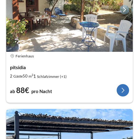
Ferienhaus
pitsidia
2
1
2
50
Gäste
m
Schlafzimmer (+1)
88€
ab
pro Nacht