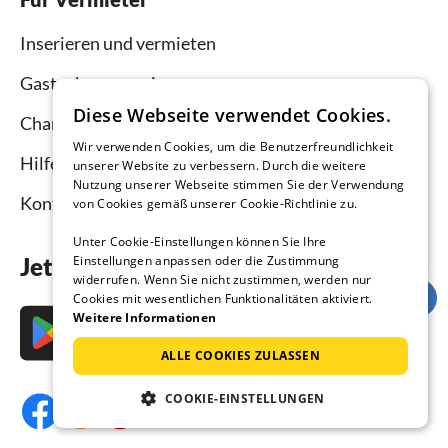
Inserieren und vermieten
Gastgebermagazin
Diese Webseite verwendet Cookies.
Channel Manager
Wir verwenden Cookies, um die Benutzerfreundlichkeit
Hilfe Vermieter
unserer Website zu verbessern. Durch die weitere
Nutzung unserer Webseite stimmen Sie der Verwendung
Kontakt
von Cookies gemäß unserer Cookie-Richtlinie zu.
Unter Cookie-Einstellungen können Sie Ihre
Jetzt die App downloaden
Einstellungen anpassen oder die Zustimmung
widerrufen. Wenn Sie nicht zustimmen, werden nur
Cookies mit wesentlichen Funktionalitäten aktiviert.
Weitere Informationen
ALLE COOKIES ZULASSEN
COOKIE-EINSTELLUNGEN