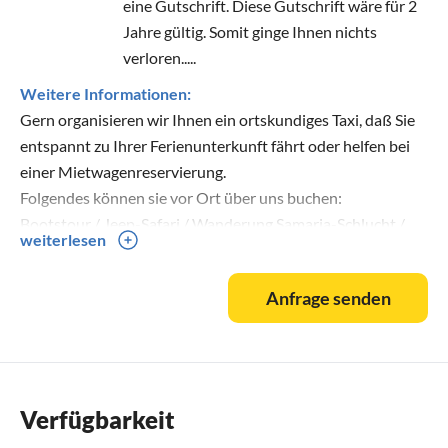
eine Gutschrift. Diese Gutschrift wäre für 2
Jahre gültig. Somit ginge Ihnen nichts
verloren.....
Weitere Informationen:
Gern organisieren wir Ihnen ein ortskundiges Taxi, daß Sie
entspannt zu Ihrer Ferienunterkunft fährt oder helfen bei
einer Mietwagenreservierung.
Folgendes können sie vor Ort über uns buchen:
Bootstour / Jeep-Safari / Wanderung Samaria-Schlucht /
weiterlesen
Bergtrip zum Psiloritis / Ausflug zum Arcadi-Kloster und
Töpferdorf "Magarites" / Ausflug NaturschutzInsel
Anfrage senden
"Chrissi".
Verfügbarkeit