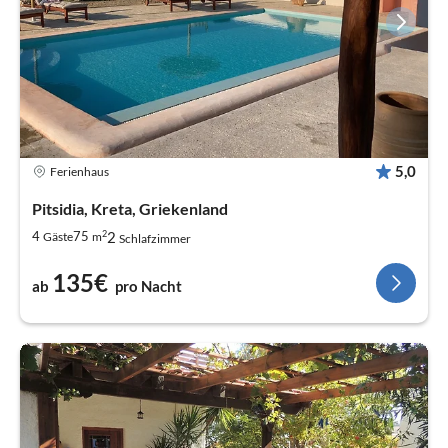
5,0
Ferienhaus
Pitsidia, Kreta, Griekenland
2
2
4
75
Gäste
m
Schlafzimmer
135€
ab
pro Nacht