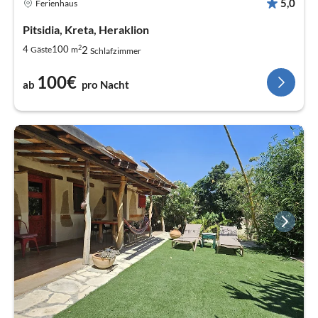
5,0
Ferienhaus
Pitsidia, Kreta, Heraklion
2
2
4
100
Gäste
m
Schlafzimmer
100€
ab
pro Nacht