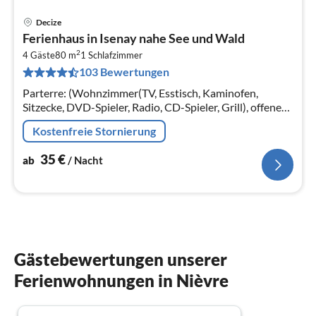
Decize
Pre
Ferienhaus in Isenay nahe See und Wald
ab
2
3
4 Gäste
80 m
1
Schlafzimmer
103 Bewertungen
pr
Na
Parterre: (Wohnzimmer(TV, Esstisch, Kaminofen,
Sitzecke, DVD-Spieler, Radio, CD-Spieler, Grill), offene
Küche(Kaffeemaschine, Backofen, Mikrowelle,
Kostenfreie Stornierung
Spülmaschine, Kühlschrank)
35
€
ab
/ Nacht
Gästebewertungen unserer
Ferienwohnungen in Nièvre