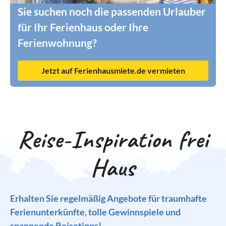
Sie suchen noch die passenden Urlauber
für Ihr Ferienhaus oder Ihre
Ferienwohnung?
Jetzt auf Ferienhausmiete.de vermieten
Reise-Inspiration frei
Haus
Erhalten Sie regelmäßig Angebote für traumhafte
Ferienunterkünfte, tolle Gewinnspiele und
spannende Reisetipps!