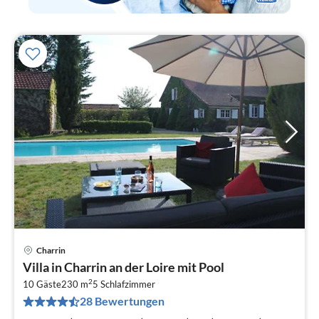
Charrin
Pre
Villa in Charrin an der Loire mit Pool
ab
2
2
10 Gäste
230 m
5
Schlafzimmer
28 Bewertungen
pr
Na