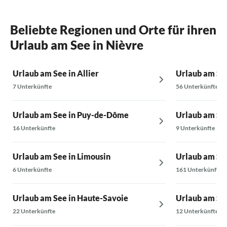
Programme. Die Person, die uns das Haus
zeigte, war charmant und hilfsbereit – das
Beliebte Regionen und Orte für ihren
haben wir sehr geschätzt.
Urlaub am See in Nièvre
Urlaub am See in Allier
Urlaub am See
7 Unterkünfte
56 Unterkünfte
Urlaub am See in Puy-de-Dôme
Urlaub am See
16 Unterkünfte
9 Unterkünfte
Urlaub am See in Limousin
Urlaub am See
6 Unterkünfte
161 Unterkünfte
Urlaub am See in Haute-Savoie
Urlaub am Se
22 Unterkünfte
12 Unterkünfte