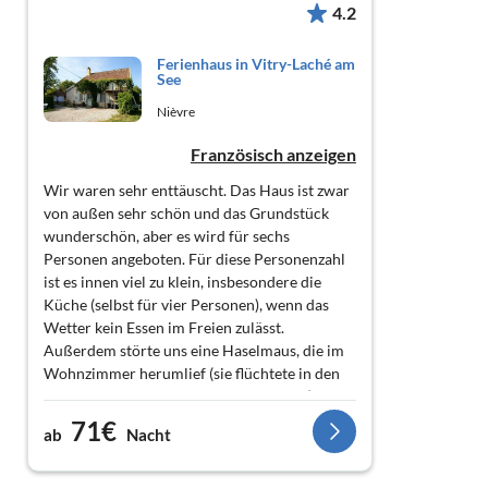
4.2
Ferienhaus in Vitry-Laché am
See
Nièvre
Französisch anzeigen
Wir waren sehr enttäuscht. Das Haus ist zwar
von außen sehr schön und das Grundstück
wunderschön, aber es wird für sechs
Personen angeboten. Für diese Personenzahl
ist es innen viel zu klein, insbesondere die
Küche (selbst für vier Personen), wenn das
Wetter kein Essen im Freien zulässt.
Außerdem störte uns eine Haselmaus, die im
Wohnzimmer herumlief (sie flüchtete in den
Kamin, sobald wir Geräusche machten!). In
einem der Schlafzimmer, das wir nicht
71€
ab
Nacht
benötigten, gab es keinen Strom (war er
kaputt?). Der Fernseher empfing außerdem
nur englische und niederländische