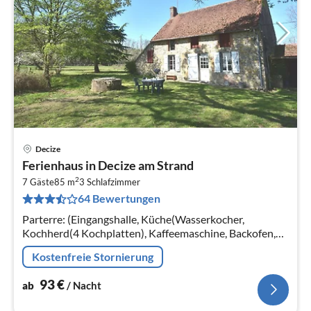
Decize
Pre
Ferienhaus in Decize am Strand
ab
2
9
7 Gäste
85 m
3
Schlafzimmer
64 Bewertungen
pr
Na
Parterre: (Eingangshalle, Küche(Wasserkocher,
Kochherd(4 Kochplatten), Kaffeemaschine, Backofen,
Mikrowelle, Kühl-/Gefrierkombination,
Kostenfreie Stornierung
Waschmaschine)
93
€
ab
/ Nacht