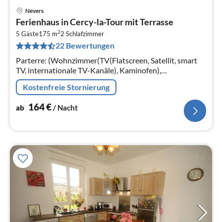
Nevers
Pre
Ferienhaus in Cercy-la-Tour mit Terrasse
ab
2
1
5 Gäste
175 m
2
Schlafzimmer
22 Bewertungen
pr
Na
Parterre: (Wohnzimmer(TV(Flatscreen, Satellit, smart
TV, internationale TV-Kanäle), Kaminofen),
Esszimmer(Esstisch)
Kostenfreie Stornierung
164
€
ab
/ Nacht