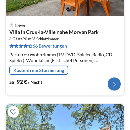
Nièvre
Pre
Villa in Crux-la-Ville nahe Morvan Park
ab
2
9
6 Gäste
90 m
3
Schlafzimmer
66 Bewertungen
pr
Na
Parterre: (Wohnzimmer(TV, DVD-Spieler, Radio, CD-
Spieler), Wohnküche(Esstisch(4 Personen),
Wasserkocher, Toaster, Kochherd, Dunstabzugshaube,
Kostenfreie Stornierung
Kaffeemaschine, Backofen, Mikrowelle, ...
92
€
ab
/ Nacht