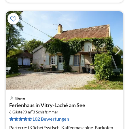
Nièvre
Pre
Ferienhaus in Vitry-Laché am See
ab
2
7
6 Gäste
90 m
3
Schlafzimmer
102 Bewertungen
pr
Na
Parterre: (Küche(Esstisch, Kaffeemaschine, Backofen,