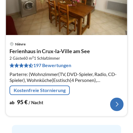
Nièvre
Pre
Ferienhaus in Crux-la-Ville am See
ab
2
9
2 Gäste
60 m
1
Schlafzimmer
197 Bewertungen
pr
Na
Parterre: (Wohnzimmer(TV, DVD-Spieler, Radio, CD-
Spieler), Wohnküche(Esstisch(4 Personen),
Wasserkocher, Toaster, Kochherd, Dunstabzugshaube,
Kostenfreie Stornierung
Kaffeemaschine, Backofen, Mikrowelle, ...
95
€
ab
/ Nacht