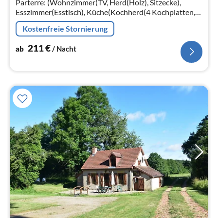
Parterre: (Wohnzimmer(TV, Herd(Holz), Sitzecke),
Esszimmer(Esstisch), Küche(Kochherd(4 Kochplatten,
Gas), Kaffeemaschine(cups)
Kostenfreie Stornierung
211
€
ab
/ Nacht