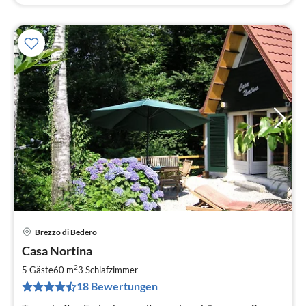
Brezzo di Bedero
Pre
Casa Nortina
ab
9
2
5 Gäste
60 m
3
Schlafzimmer
pr
18 Bewertungen
Na