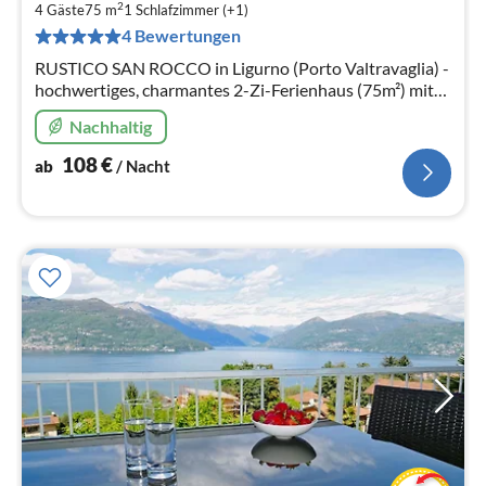
1
2
4 Gäste
75 m
1
Schlafzimmer (+1)
pr
4 Bewertungen
Na
RUSTICO SAN ROCCO in Ligurno (Porto Valtravaglia) -
hochwertiges, charmantes 2-Zi-Ferienhaus (75m²) mit
Seeblick. Ruhige Lage, mit allem Comfort, 2 Km vom See
Nachhaltig
entfernt.
108
€
ab
/ Nacht