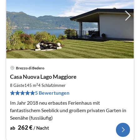
Brezzo di Bedero
Pre
Casa Nuova Lago Maggiore
ab
2
2
8 Gäste
145 m
4
Schlafzimmer
pr
5 Bewertungen
Na
Im Jahr 2018 neu erbautes Ferienhaus mit
fantastischem Seeblick und großem privaten Garten in
Seenähe (fussläufig)
262
€
ab
/ Nacht