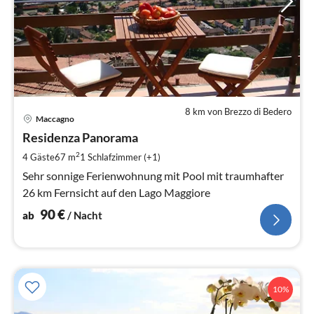
8 km von Brezzo di Bedero
Pre
Maccagno
ab
9
Residenza Panorama
pr
2
4 Gäste
67 m
1
Schlafzimmer (+1)
Na
Sehr sonnige Ferienwohnung mit Pool mit traumhafter
26 km Fernsicht auf den Lago Maggiore
90
€
ab
/ Nacht
10%