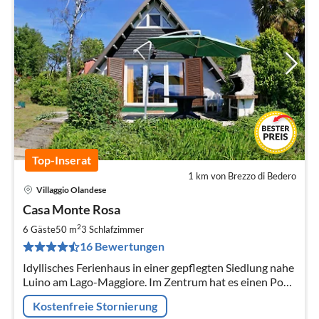
Top-Inserat
1 km von Brezzo di Bedero
Villaggio Olandese
Pre
Casa Monte Rosa
ab
9
2
6 Gäste
50 m
3
Schlafzimmer
pr
16 Bewertungen
Na
Idyllisches Ferienhaus in einer gepflegten Siedlung nahe
Luino am Lago-Maggiore. Im Zentrum hat es einen Pool
und ein Kinderbecken, Tennisplatz, Minigolf, Restaurant,
Kostenfreie Stornierung
Spielplatz.