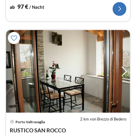
97
€
ab
/ Nacht
2 km von Brezzo di Bedero
Porto Valtravaglia
Pre
RUSTICO SAN ROCCO
ab