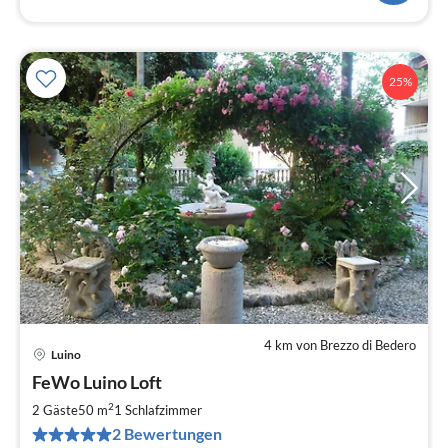
25%
4 km von Brezzo di Bedero
Luino
Pre
FeWo Luino Loft
ab
1
2
2 Gäste
50 m
1
Schlafzimmer
pr
2 Bewertungen