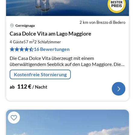
2 km von Brezzo di Bedero
Germignaga
Pre
Casa Dolce Vita am Lago Maggiore
ab
1
2
4 Gäste
57 m
2
Schlafzimmer
pr
16 Bewertungen
Na
Die Casa Dolce Vita überzeugt mit einem
überwältigendem Seeblick auf den Lago Maggiore. Die
Wohnung für 2-4 Personen ist modern ausgestattet,
Kostenfreie Stornierung
frisch renoviert und in ruhiger Lage.
112
€
ab
/ Nacht