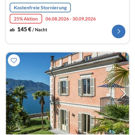
Na
Kostenfreie Stornierung
25% Aktion
06.08.2026 - 30.09.2026
145
€
ab
/ Nacht