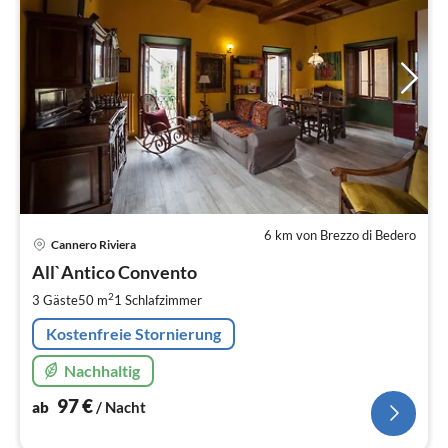
6 km von Brezzo di Bedero
Pre
Cannero Riviera
ab
9
All`Antico Convento
pr
2
3 Gäste
50 m
1
Schlafzimmer
Na
Kostenfreie Stornierung
Nachhaltig
97
€
ab
/ Nacht