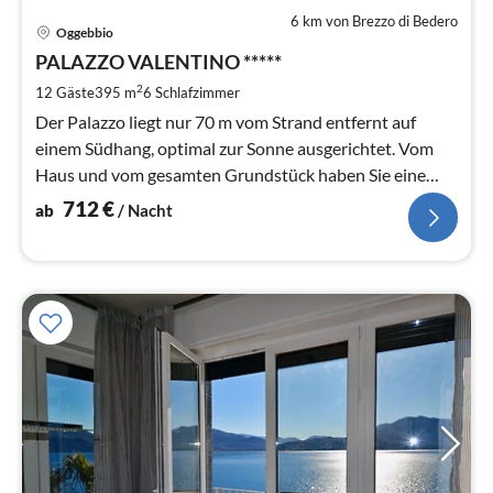
6 km von Brezzo di Bedero
Pre
Oggebbio
ab
7
PALAZZO VALENTINO *****
pr
2
12 Gäste
395 m
6
Schlafzimmer
Na
Der Palazzo liegt nur 70 m vom Strand entfernt auf
einem Südhang, optimal zur Sonne ausgerichtet. Vom
Haus und vom gesamten Grundstück haben Sie eine
Traumsicht.
712
€
ab
/ Nacht