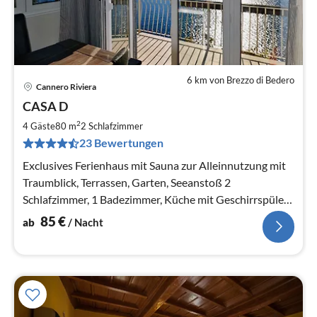
6 km von Brezzo di Bedero
Cannero Riviera
Pre
CASA D
ab
8
2
4 Gäste
80 m
2
Schlafzimmer
pr
23 Bewertungen
Na
Exclusives Ferienhaus mit Sauna zur Alleinnutzung mit
Traumblick, Terrassen, Garten, Seeanstoß 2
Schlafzimmer, 1 Badezimmer, Küche mit Geschirrspüler
und Wohnzimmer mit Kaminofen
85
€
ab
/ Nacht