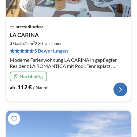
Brezzo di Bedero
Pre
LA CARINA
ab
1
2
3 Gäste
75 m
2
Schlafzimmer
pr
5 Bewertungen
Na
Moderne Ferienwohnung LA CARINA in gepflegter
Residenz LA ROMANTICA mit Pool, Tennisplatz,
privater Garage und zwei Terrassen mit fantastischem
Nachhaltig
See- und Panoramablick!
112
€
ab
/ Nacht