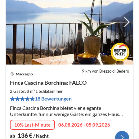
9 km von Brezzo di Bedero
Maccagno
Pre
Finca Cascina Borchina: FALCO
ab
1
2
2 Gäste
38 m
1
Schlafzimmer
pr
18 Bewertungen
Na
Finca Cascina Borchina bietet vier elegante
Unterkünfte, für nur wenige Gäste: ein ganzes Haus
(Finca) ein größeres Apartment (Sole) und zwei Studios
10% Last-Minute
06.08.2026 - 05.09.2026
(Violetta und Falco).
136
€
ab
/ Nacht