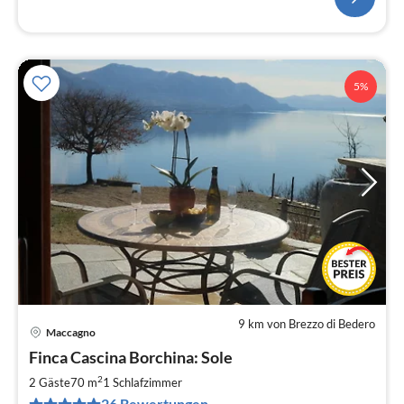
5%
9 km von Brezzo di Bedero
Maccagno
Pre
Finca Cascina Borchina: Sole
ab
1
2
2 Gäste
70 m
1
Schlafzimmer
pr
26 Bewertungen