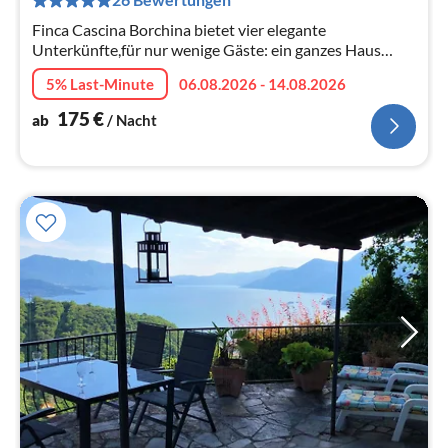
Na
Finca Cascina Borchina bietet vier elegante
Unterkünfte,für nur wenige Gäste: ein ganzes Haus
(Finca) ein Apartment mit einem Schlafzimmer (Sole),
5% Last-Minute
06.08.2026 - 14.08.2026
zwei Studios(Violetta und Falco).
175
€
ab
/ Nacht