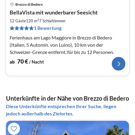
Brezzo di Bedero
Pre
BellaVista mit wunderbarer Seesicht
ab
7
2
12 Gäste
120 m
7
Schlafzimmer
pr
1 Bewertung
Na
Ferienhaus am Lago Maggiore in Brezzo di Bedero
(Italien, 5 Automin. von Luino), 10 km von der
Schweizer-Grenze entfernt, für bis zu 12 Personen.
70
€
ab
/ Nacht
Unterkünfte in der Nähe von Brezzo di Bedero
Diese Unterkünfte entsprechen Ihrer Suche, liegen
jedoch außerhalb des Zielortes.