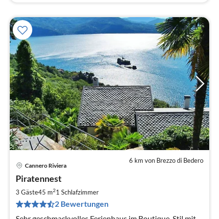
6 km von Brezzo di Bedero
Cannero Riviera
Pre
Piratennest
ab
1
2
3 Gäste
45 m
1
Schlafzimmer
pr
2 Bewertungen
Na
Sehr geschmackvolles Ferienhaus im Boutique-Stil mit