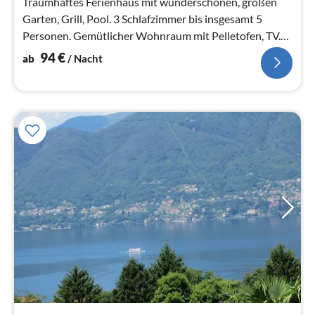
Traumhaftes Ferienhaus mit wunderschönen, großen
Garten, Grill, Pool. 3 Schlafzimmer bis insgesamt 5
Personen. Gemütlicher Wohnraum mit Pelletofen, TV.
Küchennische,
94
€
ab
/ Nacht