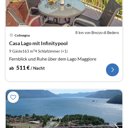
8 km von Brezzo di Bedero
Pre
Colmegna
ab
5
Casa Lago mit Infinitypool
pr
2
9 Gäste
163 m
4
Schlafzimmer (+1)
Na
Fernblick und Ruhe über dem Lago Maggiore
511
€
ab
/ Nacht