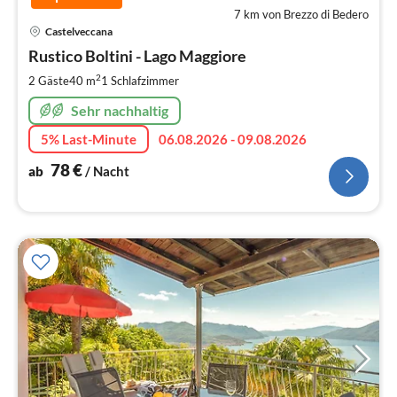
7 km von Brezzo di Bedero
Pre
Castelveccana
ab
7
Rustico Boltini - Lago Maggiore
pr
2
2 Gäste
40 m
1
Schlafzimmer
Na
Sehr nachhaltig
5% Last-Minute
06.08.2026 - 09.08.2026
78
€
ab
/ Nacht