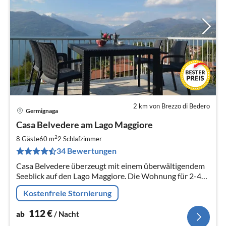
2 km von Brezzo di Bedero
Germignaga
Pre
Casa Belvedere am Lago Maggiore
ab
1
2
8 Gäste
60 m
2
Schlafzimmer
pr
34 Bewertungen
Na
Casa Belvedere überzeugt mit einem überwältigendem
Seeblick auf den Lago Maggiore. Die Wohnung für 2-4
Personen ist modern ausgestattet, frisch renoviert und
Kostenfreie Stornierung
in ruhiger Lage.
112
€
ab
/ Nacht