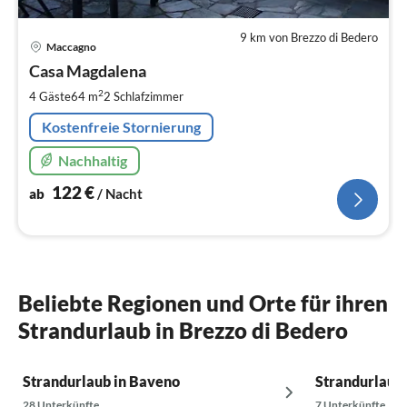
9 km von Brezzo di Bedero
Pre
Maccagno
ab
1
Casa Magdalena
pr
2
4 Gäste
64 m
2
Schlafzimmer
Na
Kostenfreie Stornierung
Nachhaltig
122
€
ab
/ Nacht
Beliebte Regionen und Orte für ihren
Strandurlaub in Brezzo di Bedero
Strandurlaub in Baveno
Strandurlaub 
28 Unterkünfte
7 Unterkünfte