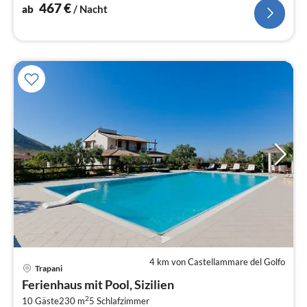
467
€
ab
/ Nacht
4 km von Castellammare del Golfo
Trapani
Pre
Ferienhaus mit Pool, Sizilien
ab
2
6
10 Gäste
230 m
5
Schlafzimmer