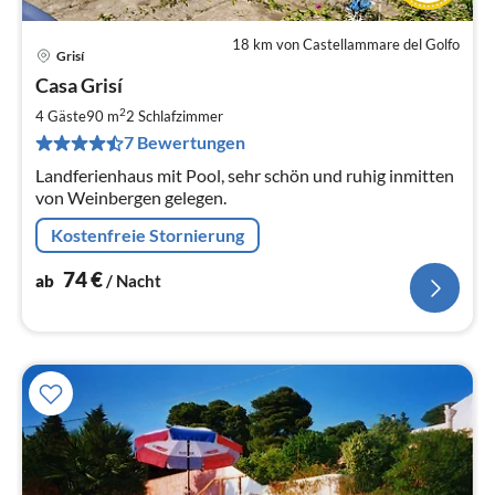
18 km von Castellammare del Golfo
Grisí
Pre
Casa Grisí
ab
7
2
4 Gäste
90 m
2
Schlafzimmer
pr
7 Bewertungen
Na
Landferienhaus mit Pool, sehr schön und ruhig inmitten
von Weinbergen gelegen.
Kostenfreie Stornierung
74
€
ab
/ Nacht