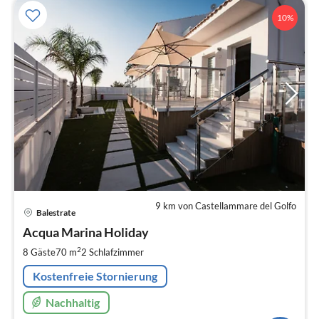
10%
9 km von Castellammare del Golfo
Pre
Balestrate
ab
1
Acqua Marina Holiday
pr
2
8 Gäste
70 m
2
Schlafzimmer
Na
Kostenfreie Stornierung
Nachhaltig