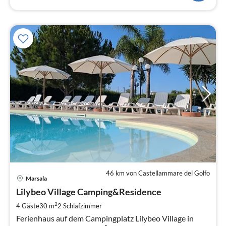
46 km von Castellammare del Golfo
Pre
Marsala
ab
3
Lilybeo Village Camping&Residence
pr
2
4 Gäste
30 m
2
Schlafzimmer
Na
Ferienhaus auf dem Campingplatz Lilybeo Village in