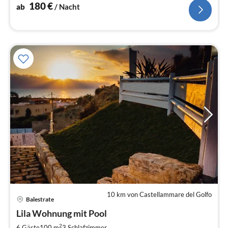
180
€
ab
/ Nacht
10 km von Castellammare del Golfo
Pre
Balestrate
ab
1
Lila Wohnung mit Pool
pr
2
6 Gäste
100 m
3
Schlafzimmer