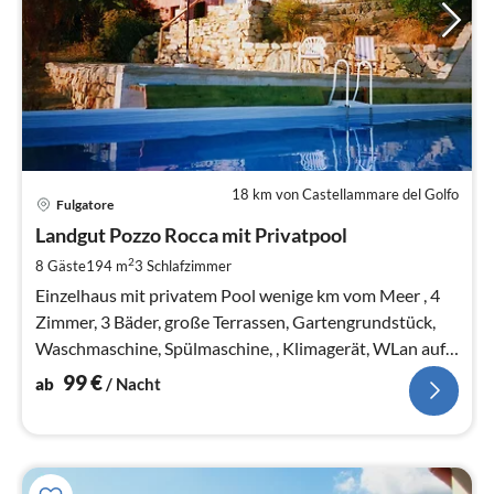
18 km von Castellammare del Golfo
Pre
Fulgatore
ab
9
Landgut Pozzo Rocca mit Privatpool
pr
2
8 Gäste
194 m
3
Schlafzimmer
Na
Einzelhaus mit privatem Pool wenige km vom Meer , 4
Zimmer, 3 Bäder, große Terrassen, Gartengrundstück,
Waschmaschine, Spülmaschine, , Klimagerät, WLan auf
Wunsch.
99
€
ab
/ Nacht