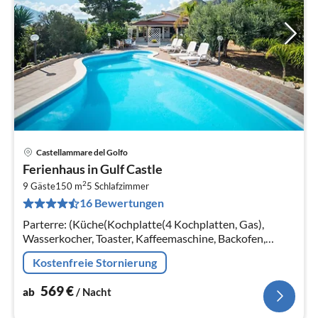
Castellammare del Golfo
Pre
Ferienhaus in Gulf Castle
ab
2
5
9 Gäste
150 m
5
Schlafzimmer
16 Bewertungen
pr
Na
Parterre: (Küche(Kochplatte(4 Kochplatten, Gas),
Wasserkocher, Toaster, Kaffeemaschine, Backofen,
Mikrowelle, Kühl-/Gefrierkombination),
Kostenfreie Stornierung
Wohn/Esszimmer(TV(Satellit), Esstisch)
569
€
ab
/ Nacht