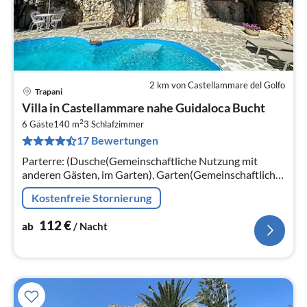
2 km von Castellammare del Golfo
Trapani
Pre
Villa in Castellammare nahe Guidaloca Bucht
ab
2
1
6 Gäste
140 m
3
Schlafzimmer
17 Bewertungen
pr
Na
Parterre: (Dusche(Gemeinschaftliche Nutzung mit
anderen Gästen, im Garten), Garten(Gemeinschaftliche
Nutzung mit anderen Gästen)
Kostenfreie Stornierung
112
€
ab
/ Nacht