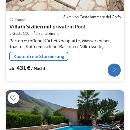
3 km von Castellammare del Golfo
Pre
Trapani
ab
Villa in Sizilien mit privatem Pool
4
2
5 Gäste
110 m
3
Schlafzimmer
pr
Parterre: (offene Küche(Kochplatte, Wasserkocher,
Na
Toaster, Kaffeemaschine, Backofen, Mikrowelle,
Spülmaschine, Kühl-/Gefrierkombination),
Kostenfreie Stornierung
Wohn/Esszimmer(TV, Kaminofen, Klimaanlage)
431
€
ab
/ Nacht