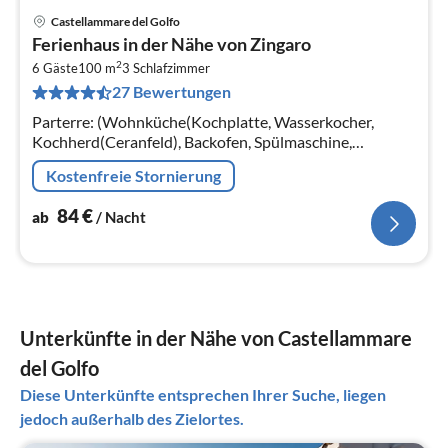
Castellammare del Golfo
Pre
Ferienhaus in der Nähe von Zingaro
ab
2
8
6 Gäste
100 m
3
Schlafzimmer
27 Bewertungen
pr
Na
Parterre: (Wohnküche(Kochplatte, Wasserkocher,
Kochherd(Ceranfeld), Backofen, Spülmaschine,
Kühl-/Gefrierkombination),
Kostenfreie Stornierung
Wohn/Esszimmer(Dekokamin, Klimaanlage)
84
€
ab
/ Nacht
Unterkünfte in der Nähe von Castellammare
del Golfo
Diese Unterkünfte entsprechen Ihrer Suche, liegen
jedoch außerhalb des Zielortes.