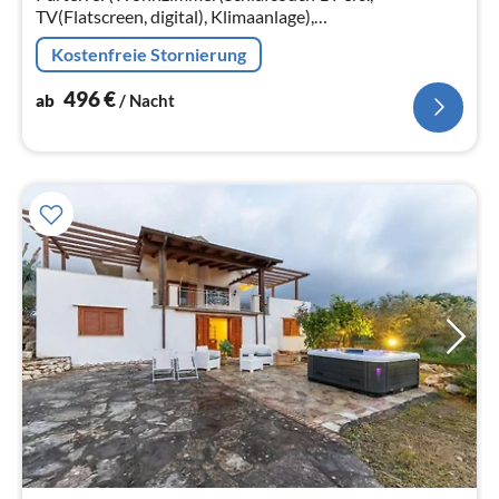
TV(Flatscreen, digital), Klimaanlage),
Wohnküche(Wasserkocher, Toaster, Kaffeemaschine,
Kostenfreie Stornierung
Backofen, Mikrowelle, Kühl-/Gefrierkombination)
496
€
ab
/ Nacht