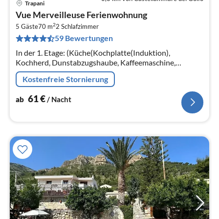
Trapani
Pre
Vue Merveilleuse Ferienwohnung
ab
2
6
5 Gäste
70 m
2
Schlafzimmer
59 Bewertungen
pr
Na
In der 1. Etage: (Küche(Kochplatte(Induktion),
Kochherd, Dunstabzugshaube, Kaffeemaschine,
Backofen, Kühl-/Gefrierkombination)
Kostenfreie Stornierung
61
€
ab
/ Nacht