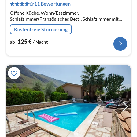
11 Bewertungen
pr
Na
Offene Küche, Wohn/Esszimmer,
Schlafzimmer(Französisches Bett), Schlafzimmer mit
Badezimmer(Doppelbett, Dusche, Waschbecken,
Kostenfreie Stornierung
Toilette, Klimaanlage)
125
€
ab
/ Nacht