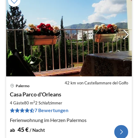
42 km von Castellammare del Golfo
Palermo
Pre
Casa Parco d'Orleans
ab
4
2
4 Gäste
80 m
2
Schlafzimmer
pr
7 Bewertungen
Na
Ferienwohnung im Herzen Palermos
45
€
ab
/ Nacht