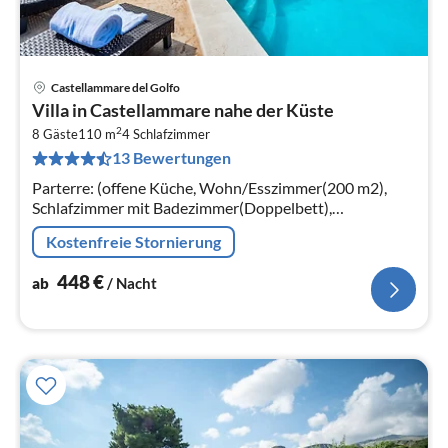
Castellammare del Golfo
Pre
Villa in Castellammare nahe der Küste
ab
2
4
8 Gäste
110 m
4
Schlafzimmer
13 Bewertungen
pr
Na
Parterre: (offene Küche, Wohn/Esszimmer(200 m2),
Schlafzimmer mit Badezimmer(Doppelbett),
Badezimmer) In der 1. Etage:
Kostenfreie Stornierung
(Schlafzimmer(Doppelbett), Schlafzimmer(Doppelbett)
448
€
ab
/ Nacht