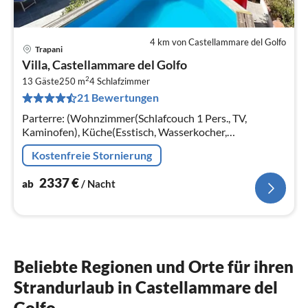
4 km von Castellammare del Golfo
Trapani
Pre
Villa, Castellammare del Golfo
ab
2
2
13 Gäste
250 m
4
Schlafzimmer
21 Bewertungen
pr
Na
Parterre: (Wohnzimmer(Schlafcouch 1 Pers., TV,
Kaminofen), Küche(Esstisch, Wasserkocher,
Kaffeemaschine, Backofen, Mikrowelle, Spülmaschine,
Kostenfreie Stornierung
Kühlschrank)
2337
€
ab
/ Nacht
Beliebte Regionen und Orte für ihren
Strandurlaub in Castellammare del
Golfo