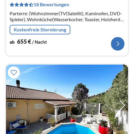
18 Bewertungen
pr
Na
Parterre: (Wohnzimmer(TV(Satellit), Kaminofen, DVD-
Spieler), Wohnküche(Wasserkocher, Toaster, Holzherd,
Espressomaschine, Backofen, Mikrowelle,
Kostenfreie Stornierung
Spülmaschine)
655
€
ab
/ Nacht