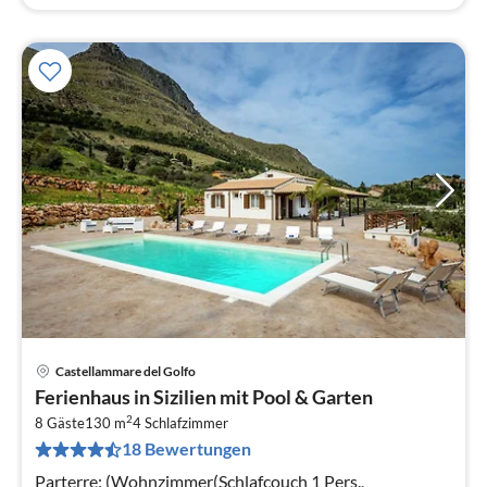
Castellammare del Golfo
Pre
Ferienhaus in Sizilien mit Pool & Garten
ab
2
4
8 Gäste
130 m
4
Schlafzimmer
18 Bewertungen
pr
Na
Parterre: (Wohnzimmer(Schlafcouch 1 Pers.,