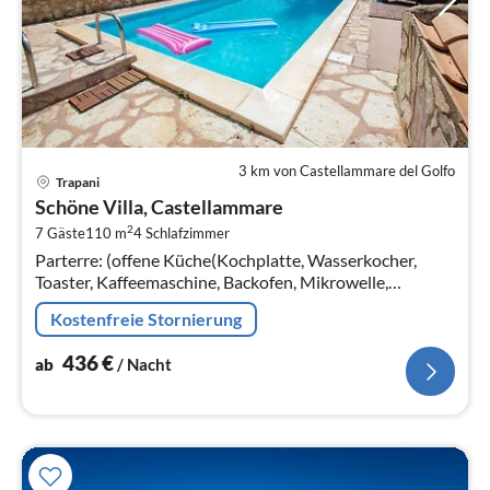
3 km von Castellammare del Golfo
Pre
Trapani
ab
Schöne Villa, Castellammare
4
2
7 Gäste
110 m
4
Schlafzimmer
pr
Parterre: (offene Küche(Kochplatte, Wasserkocher,
Na
Toaster, Kaffeemaschine, Backofen, Mikrowelle,
Spülmaschine, Kühl-/Gefrierkombination),
Kostenfreie Stornierung
Wohn/Esszimmer(TV, Kaminofen, Klimaanlage)
436
€
ab
/ Nacht