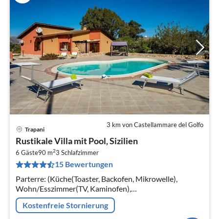
3 km von Castellammare del Golfo
Trapani
Pre
Rustikale Villa mit Pool, Sizilien
ab
2
4
6 Gäste
90 m
3
Schlafzimmer
15 Bewertungen
pr
Na
Parterre: (Küche(Toaster, Backofen, Mikrowelle),
Wohn/Esszimmer(TV, Kaminofen),
Schlafzimmer(Doppelbett), Schlafzimmer(Einzelbett,
Kostenfreie Stornierung
Einzelbett), Schlafzimmer(Einzelbett, Einzelbett)