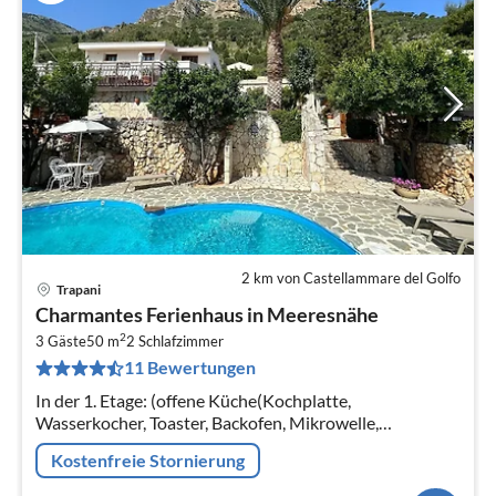
2 km von Castellammare del Golfo
Trapani
Pre
Charmantes Ferienhaus in Meeresnähe
ab
2
9
3 Gäste
50 m
2
Schlafzimmer
11 Bewertungen
pr
Na
In der 1. Etage: (offene Küche(Kochplatte,
Wasserkocher, Toaster, Backofen, Mikrowelle,
Kühl-/Gefrierkombination),
Kostenfreie Stornierung
Wohn/Esszimmer(TV(Satellit), Klimaanlage)