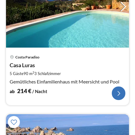
Pre
Costa Paradiso
ab
2
Casa Luras
pr
2
5 Gäste
90 m
3
Schlafzimmer
Na
Gemütliches Einfamilienhaus mit Meersicht und Pool
214
€
ab
/ Nacht