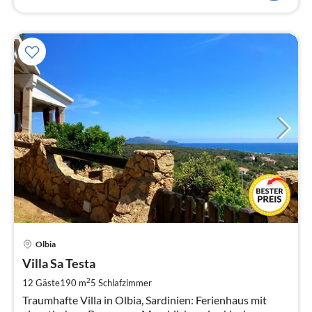
Pre
Olbia
ab
4
Villa Sa Testa
pr
2
12 Gäste
190 m
5
Schlafzimmer
Na
Traumhafte Villa in Olbia, Sardinien: Ferienhaus mit