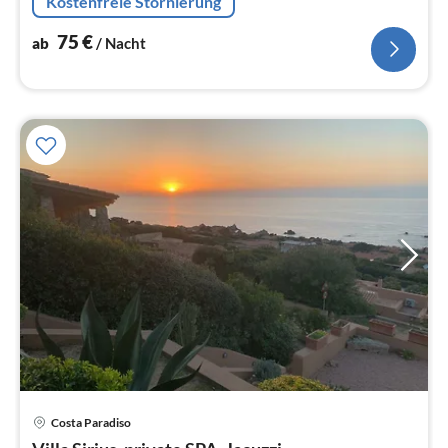
Kostenfreie Stornierung
entfernt.
75
€
ab
/ Nacht
Costa Paradiso
Pre