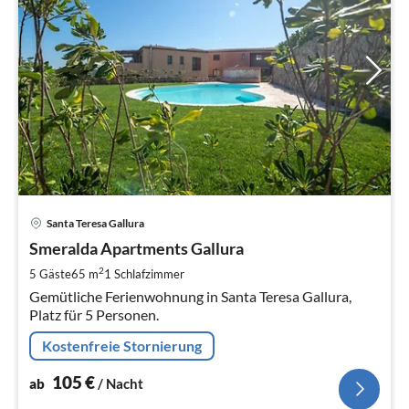
Pre
Santa Teresa Gallura
ab
1
Smeralda Apartments Gallura
pr
2
5 Gäste
65 m
1
Schlafzimmer
Na
Gemütliche Ferienwohnung in Santa Teresa Gallura,
Platz für 5 Personen.
Kostenfreie Stornierung
105
€
ab
/ Nacht