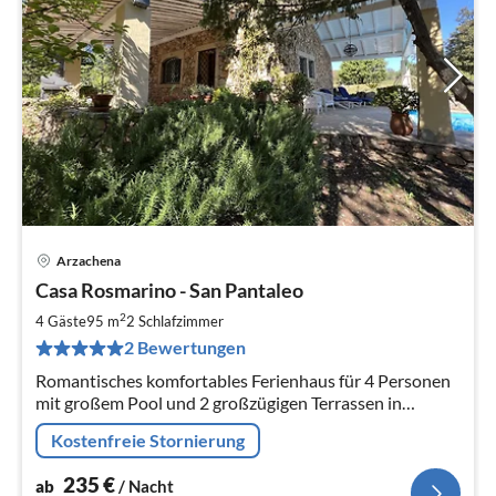
Arzachena
Pre
Casa Rosmarino - San Pantaleo
ab
2
2
4 Gäste
95 m
2
Schlafzimmer
pr
2 Bewertungen
Na
Romantisches komfortables Ferienhaus für 4 Personen
mit großem Pool und 2 großzügigen Terrassen in
idyllischer Lage, Selbstverpflegung
Kostenfreie Stornierung
235
€
ab
/ Nacht