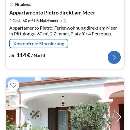
Pre
Pittulongu
ab
1
Appartamento Pietro direkt am Meer
pr
2
4 Gäste
60 m
1
Schlafzimmer (+1)
Na
Appartamento Pietro: Ferienwohnung direkt am Meer
in Pittulongu, 60 m², 2 Zimmer, Platz für 4 Personen.
Kostenfreie Stornierung
114
€
ab
/ Nacht