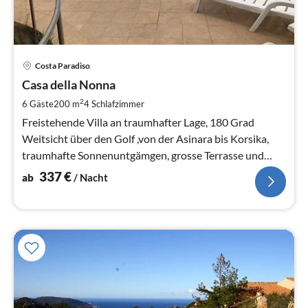
Pre
Costa Paradiso
ab
3
Casa della Nonna
pr
2
6 Gäste
200 m
4
Schlafzimmer
Na
Freistehende Villa an traumhafter Lage, 180 Grad
Weitsicht über den Golf ,von der Asinara bis Korsika,
traumhafte Sonnenuntgämgen, grosse Terrasse und
Pool mit Meersicht
337
€
ab
/ Nacht