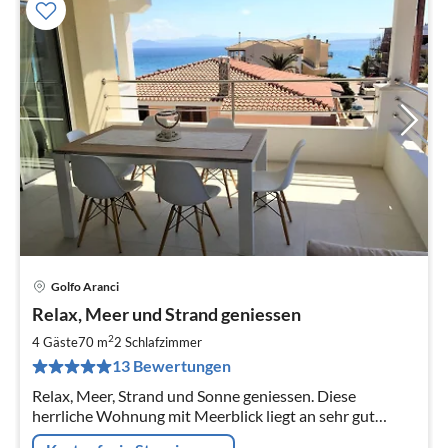
Golfo Aranci
Pre
Relax, Meer und Strand geniessen
ab
7
2
4 Gäste
70 m
2
Schlafzimmer
pr
13 Bewertungen
Na
Relax, Meer, Strand und Sonne geniessen. Diese
herrliche Wohnung mit Meerblick liegt an sehr gut
gelegene Stelle und nur 100 Meter vom nächsten Strand