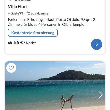
ab
5
Villa Fiori
pr
2
4 Gäste
93 m
2
Schlafzimmer
Na
Ferienhaus Erholungsurlaub Porto Ottiolu: 93 qm, 2
Zimmer, für bis zu 4 Personen in Olbia Tempio.
Kostenfreie Stornierung
55
€
ab
/ Nacht