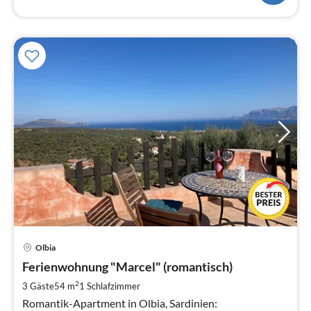
Pre
Olbia
ab
1
Ferienwohnung "Marcel" (romantisch)
pr
2
3 Gäste
54 m
1
Schlafzimmer
Na
Romantik-Apartment in Olbia, Sardinien: