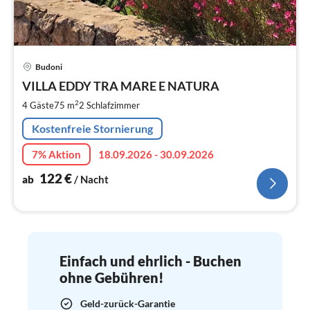
Pre
Budoni
ab
1
VILLA EDDY TRA MARE E NATURA
pr
2
4 Gäste
75 m
2
Schlafzimmer
Na
Kostenfreie Stornierung
7% Aktion
18.09.2026 - 30.09.2026
122
€
ab
/ Nacht
Einfach und ehrlich - Buchen
ohne Gebühren!
Geld-zurück-Garantie