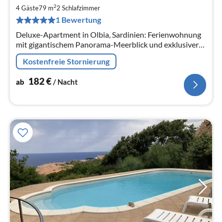
1
2
4 Gäste
79 m
2
Schlafzimmer
pr
1 Bewertung
Na
Deluxe-Apartment in Olbia, Sardinien: Ferienwohnung
mit gigantischem Panorama-Meerblick und exklusiver
Außenküche (79m², Platz für 4 Personen, 2 Zimmer, 1
Kostenfreie Stornierung
Bad)
182
€
ab
/ Nacht