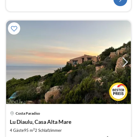
Pre
Costa Paradiso
ab
2
Lu Diaulu, Casa Alta Mare
pr
2
4 Gäste
95 m
2
Schlafzimmer
Na