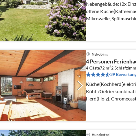
Nebengebäude: (2x Einzelbett) Interne
offene Küche(Kaffeemas
Mikrowelle, Spülmaschin
elektrische Kochplatten
Nykobing
4 Personen Ferienha
2
4 Gäste
72 m
2
Schlafzimm
39 Bewertun
Küche(Kochherd(elektri
Kühl-/Gefrierkombinati
Herd(Holz), Chromecast
Schlafzimmer(2x Einzelb
Hundested