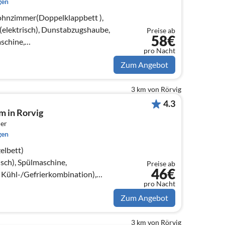
gen
ohnzimmer(Doppelklappbett ),
elektrisch), Dunstabzugshaube,
Preise ab
58€
schine,
pro Nacht
n, Trockner, Waschmaschi...
Zum Angebot
3 km von Rörvig
4.3
 in Rorvig
er
gen
elbett)
sch), Spülmaschine,
Preise ab
46€
 Kühl-/Gefrierkombination),
pro Nacht
rd(Holz)),
Zum Angebot
tt)
3 km von Rörvig