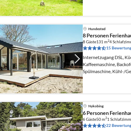
Wohn-/Schlafzimmer(He
Hundested
8 Personen Ferienha
2
8 Gäste
131 m
4
Schlafzi
15 Bewertun
Internetzugang DSL, K
Kaffeemaschine, Backof
Spülmaschine, Kühl-/Gef
Kochplatten)
Nykobing
6 Personen Ferienha
2
6 Gäste
50 m
1
Schlafzimm
22 Bewertun