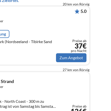
 Zielortes.
20 km von Rörvig
5.0
er
rung
Preise ab
 (Nordseeland - Tibirke Sand
37€
pro Nacht
Zum Angebot
27 km von Rörvig
 Strand
er
 - North Coast - 300 m zu
trag ist von Samstag bis Samstag.
Preise ab