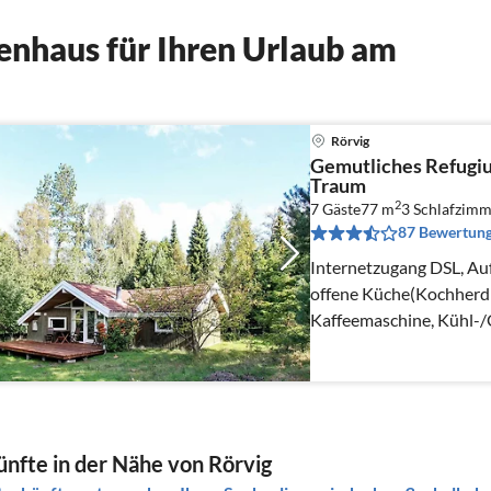
enhaus für Ihren Urlaub am
Rörvig
Gemutliches Refugi
Traum
2
7 Gäste
77 m
3
Schlafzimm
87 Bewertun
Internetzugang DSL, Auf
offene Küche(Kochherd(
Kaffeemaschine, Kühl-/
nfte in der Nähe von Rörvig