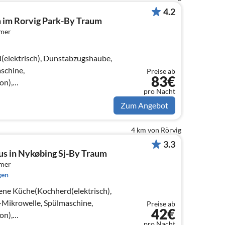
4.2
 im Rorvig Park-By Traum
mmer
elektrisch), Dunstabzugshaube,
schine,
Preise ab
83€
on),
pro Nacht
(dänische Fernsehsender),
Zum Angebot
4 km von Rörvig
3.3
us in Nykøbing Sj-By Traum
mmer
gen
ene Küche(Kochherd(elektrisch),
Mikrowelle, Spülmaschine,
Preise ab
42€
on),
pro Nacht