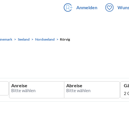
Anmelden
Wuns
änemark
Seeland
Nordseeland
Rörvig
Anreise
Abreise
Gä
2 