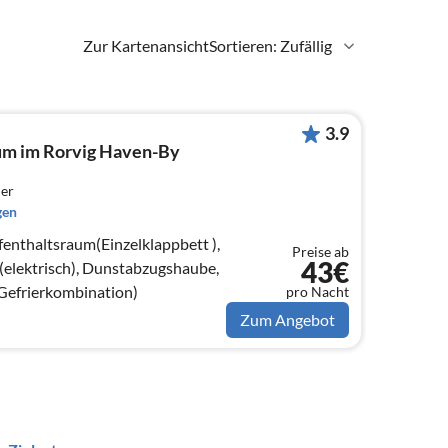
Zur Kartenansicht
Sortieren: Zufällig
3.9
um im Rorvig Haven-By
er
gen
enthaltsraum(Einzelklappbett ),
Preise ab
43€
elektrisch), Dunstabzugshaube,
Gefrierkombination)
pro Nacht
Zum Angebot