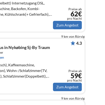
tzugang DSL,
chine, Backofen, Kombi-
Preise ab
62€
e, Kühlschrank(+ Gefrierfach),
pro Nacht
)
Zum Angebot
9 km von Rörvig
4.3
us in Nykøbing Sj-By Traum
er
gen
sch), Kaffeemaschine,
on), Wohn-/Schlafzimmer(TV,
Preise ab
59€
), Schlafzimmer(Doppelbett),
pro Nacht
ett)
Zum Angebot
9 km von Rörvig