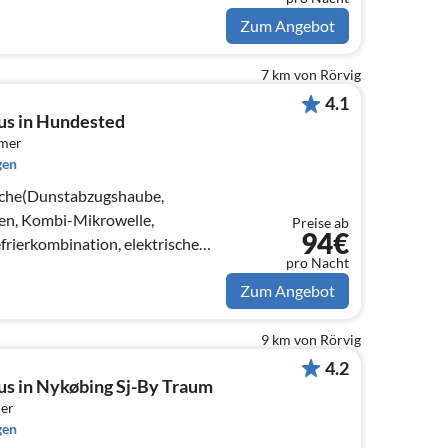
rd(Holz))
Zum Angebot
7 km von Rörvig
4.1
us in Hundested
mmer
gen
üche(Dunstabzugshaube,
en, Kombi-Mikrowelle,
Preise ab
94€
rierkombination, elektrische
pro Nacht
Zum Angebot
9 km von Rörvig
4.2
us in Nykøbing Sj-By Traum
er
gen