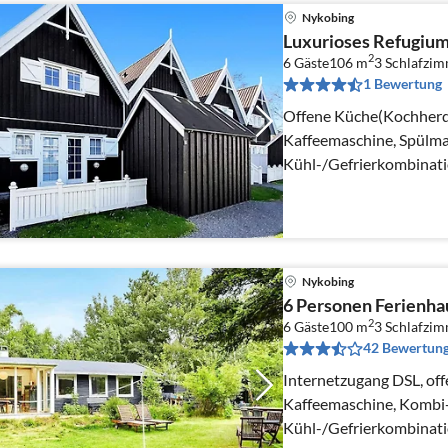
Nykobing
Luxurioses Refugium
2
6 Gäste
106 m
3
Schlafzi
1 Bewertung
Offene Küche(Kochherd(
Kaffeemaschine, Spülma
Kühl-/Gefrierkombinati
Wohn-/Schlafzimmer(TV
Herd(Holz))
Nykobing
6 Personen Ferienha
2
6 Gäste
100 m
3
Schlafzi
42 Bewertun
Internetzugang DSL, off
Kaffeemaschine, Kombi-
Kühl-/Gefrierkombinati