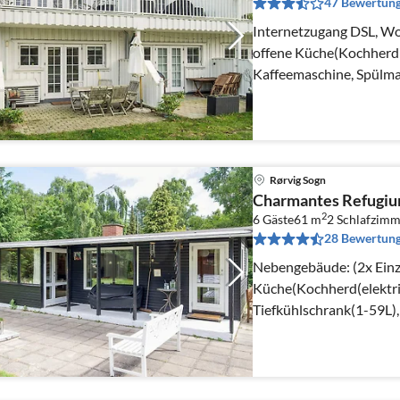
47 Bewertun
Internetzugang DSL, W
offene Küche(Kochherd(
Kaffeemaschine, Spülma
Kühl-/Gefrierkombinatio
Rørvig Sogn
Charmantes Refugium
2
6 Gäste
61 m
2
Schlafzimm
28 Bewertun
Nebengebäude: (2x Einz
Küche(Kochherd(elektri
Tiefkühlschrank(1-59L),
Wohn-/Schlafzimmer(He
Schlafzimmer(Doppelbe