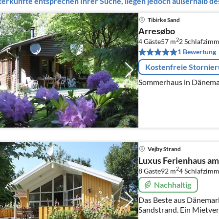
erkünfte entsprechen Ihrer Suche, liegen jedoch außerhalb des
Tibirke Sand
Arresøbo
2
4 Gäste
57 m
2
Schlafzimm
1 Bewertung
Kostenfreie Stornie
Sommerhaus in Dänemark
Vejby Strand
Luxus Ferienhaus am
2
8 Gäste
92 m
4
Schlafzimm
Nachhaltig
Das Beste aus Dänemark
Sandstrand. Ein Mietver