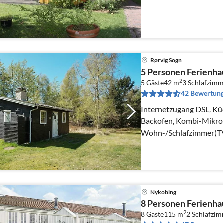
Es kann eine Woche, 14 
Rørvig Sogn
5 Personen Ferienha
2
5 Gäste
42 m
3
Schlafzimm
42 Bewertun
Internetzugang DSL, Kü
Backofen, Kombi-Mikrow
Wohn-/Schlafzimmer(TV(
Chromecast), Schlafzim
Nykobing
8 Personen Ferienhau
2
8 Gäste
115 m
2
Schlafzi