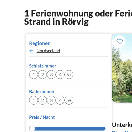
1 Ferienwohnung oder Feri
Strand in Rörvig
Regionen
Nordseeland
Schlafzimmer
1
2
3
4
5+
Badezimmer
1
2
3
4
5+
Preis / Nacht
Unterkü