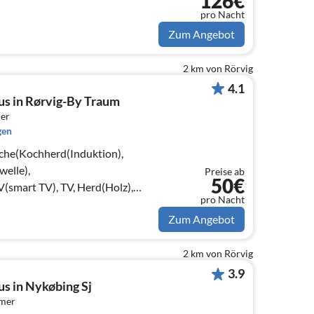
126€
Tage oder mehr sein.
pro Nacht
Zum Angebot
2 km von Rörvig
4.1
us in Rørvig-By Traum
er
gen
che(Kochherd(Induktion),
elle),
Preise ab
50€
smart TV), TV, Herd(Holz),
pro Nacht
mer(Doppelbett)
Zum Angebot
2 km von Rörvig
3.9
s in Nykøbing Sj
mmer