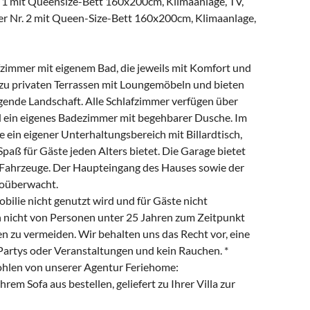
. 1 mit Queensize-Bett 160x200cm, Klimaanlage, TV,
r Nr. 2 mit Queen-Size-Bett 160x200cm, Klimaanlage,
afzimmer mit eigenem Bad, die jeweils mit Komfort und
g zu privaten Terrassen mit Loungemöbeln und bieten
gende Landschaft. Alle Schlafzimmer verfügen über
 ein eigenes Badezimmer mit begehbarer Dusche. Im
 ein eigener Unterhaltungsbereich mit Billardtisch,
Spaß für Gäste jeden Alters bietet. Die Garage bietet
s Fahrzeuge. Der Haupteingang des Hauses sowie der
eoüberwacht.
obilie nicht genutzt wird und für Gäste nicht
n nicht von Personen unter 25 Jahren zum Zeitpunkt
u vermeiden. Wir behalten uns das Recht vor, eine
Partys oder Veranstaltungen und kein Rauchen. *
fohlen von unserer Agentur Feriehome:
em Sofa aus bestellen, geliefert zu Ihrer Villa zur