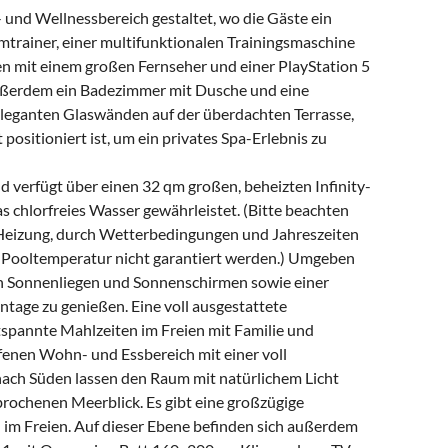
 und Wellnessbereich gestaltet, wo die Gäste ein
mtrainer, einer multifunktionalen Trainingsmaschine
 mit einem großen Fernseher und einer PlayStation 5
außerdem ein Badezimmer mit Dusche und eine
r eleganten Glaswänden auf der überdachten Terrasse,
t positioniert ist, um ein privates Spa-Erlebnis zu
nd verfügt über einen 32 qm großen, beheizten Infinity-
 chlorfreies Wasser gewährleistet. (Bitte beachten
t Heizung, durch Wetterbedingungen und Jahreszeiten
 Pooltemperatur nicht garantiert werden.) Umgeben
 Sonnenliegen und Sonnenschirmen sowie einer
ntage zu genießen. Eine voll ausgestattete
spannte Mahlzeiten im Freien mit Familie und
ffenen Wohn- und Essbereich mit einer voll
ch Süden lassen den Raum mit natürlichem Licht
rochenen Meerblick. Es gibt eine großzügige
n im Freien. Auf dieser Ebene befinden sich außerdem