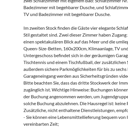
zwei Schlafzimmer mit eigenem Bad: Schlafzimmer Nr
Badezimmer mit begehbarer Dusche, und Schlafzimme
TV und Badezimmer mit begehbarer Dusche.
Im zweiten Stock finden die Gäste vier elegante Schl
Stil gestaltet sind. Zwei dieser Zimmer haben Zugan
einen spektakulären Blick auf das Meer und die umlie
Queen-Size-Betten, 160x200cm, Klimaanlage, TV und
Untergeschoss befindet sich in der geräumigen Garage
Tischtennis und einem Tischfußball, der zusätzlichen 
außerdem sichere Parkmöglichkeiten für bis zu sech
Garageneingang werden aus Sicherheitsgründen vid
Bitte beachten Sie, dass das dritte Stockwerk der Imm
zugänglich ist. Wichtige Hinweise: Buchungen könne
der Buchung angenommen werden, um Jugendgruppen z
solche Buchung abzulehnen. Die Hausregel ist: keine 
Zusätzliche, nicht enthaltene Dienstleistungen, emp
- Sie können eine Lebensmittellieferung bequem von Ihr
vereinbarten Zeit;