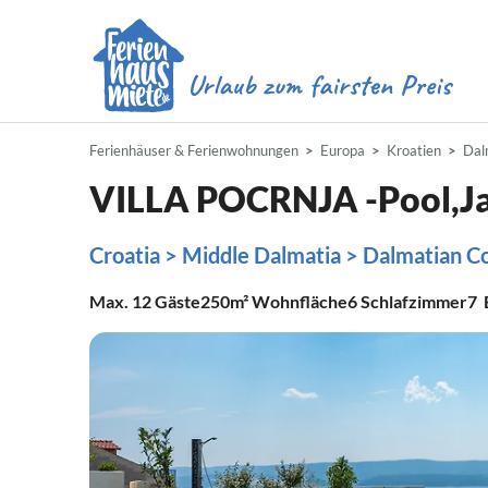
Ferienhäuser & Ferienwohnungen
Europa
Kroatien
Dal
VILLA POCRNJA -Pool,Ja
Croatia > Middle Dalmatia > Dalmatian Coa
Max.
12
Gäste
250m²
Wohnfläche
6
Schlafzimmer
7