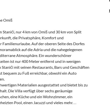
he Omiš
n Stanići, nur 4 km von Omiš und 30 km von Split
terkunft, die Privatsphäre, Komfort und
r Familienurlaube. Auf der oberen Seite des Dorfes
anoramablick auf die Adria und die nahegelegenen
editerrane Atmosphäre. Ein wunderschöner
iten ist nur 400 Meter entfernt und in wenigen
Stanići mit seinen Restaurants, Bars und Geschäften
 ist bequem zu Fuß erreichbar, obwohl ein Auto
en.
chwertigen Materialien ausgestattet und bietet bis zu
lt. Die Villa verfügt über sechs geräumige
schen, eine Küche und ein Wohnzimmer, ein
heizten Pool, einen Jacuzzi und vieles mehr. . .