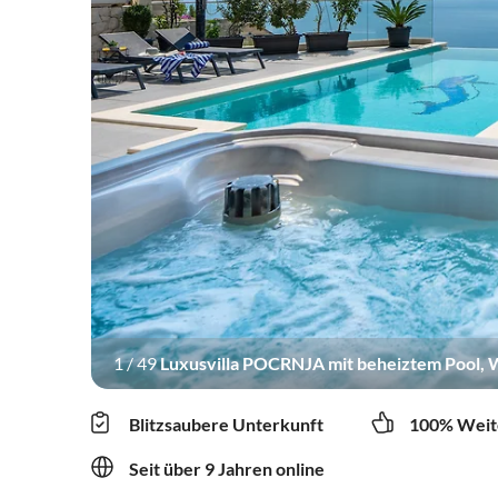
1
/
49
Luxusvilla POCRNJA mit beheiztem Pool, Wh
Blitzsaubere Unterkunft
100% Weit
Seit über 9 Jahren online