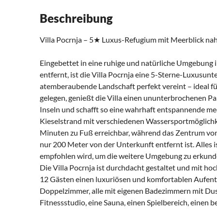
Beschreibung
Villa Pocrnja – 5★ Luxus-Refugium mit Meerblick na
Eingebettet in eine ruhige und natürliche Umgebung i
entfernt, ist die Villa Pocrnja eine 5-Sterne-Luxusun
atemberaubende Landschaft perfekt vereint – ideal fü
gelegen, genießt die Villa einen ununterbrochenen P
Inseln und schafft so eine wahrhaft entspannende m
Kieselstrand mit verschiedenen Wassersportmöglichke
Minuten zu Fuß erreichbar, während das Zentrum von 
nur 200 Meter von der Unterkunft entfernt ist. Alles
empfohlen wird, um die weitere Umgebung zu erkund
Die Villa Pocrnja ist durchdacht gestaltet und mit ho
12 Gästen einen luxuriösen und komfortablen Aufentha
Doppelzimmer, alle mit eigenen Badezimmern mit Du
Fitnessstudio, eine Sauna, einen Spielbereich, einen be