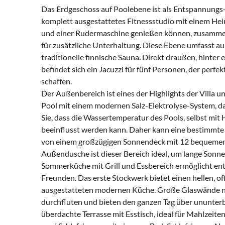
Das Erdgeschoss auf Poolebene ist als Entspannungs-
komplett ausgestattetes Fitnessstudio mit einem Hei
und einer Rudermaschine genießen können, zusammen
für zusätzliche Unterhaltung. Diese Ebene umfasst 
traditionelle finnische Sauna. Direkt draußen, hinte
befindet sich ein Jacuzzi für fünf Personen, der perfek
schaffen.
Der Außenbereich ist eines der Highlights der Villa u
Pool mit einem modernen Salz-Elektrolyse-System, das
Sie, dass die Wassertemperatur des Pools, selbst mi
beeinflusst werden kann. Daher kann eine bestimmte
von einem großzügigen Sonnendeck mit 12 bequemen
Außendusche ist dieser Bereich ideal, um lange Sonne
Sommerküche mit Grill und Essbereich ermöglicht ent
Freunden. Das erste Stockwerk bietet einen hellen, o
ausgestatteten modernen Küche. Große Glaswände na
durchfluten und bieten den ganzen Tag über ununterb
überdachte Terrasse mit Esstisch, ideal für Mahlzeite