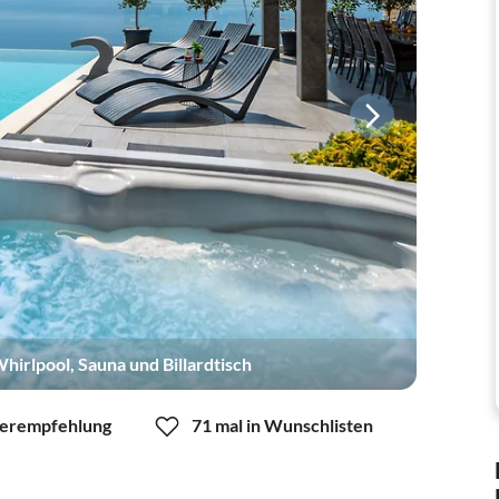
irlpool, Sauna und Billardtisch
erempfehlung
71 mal in Wunschlisten