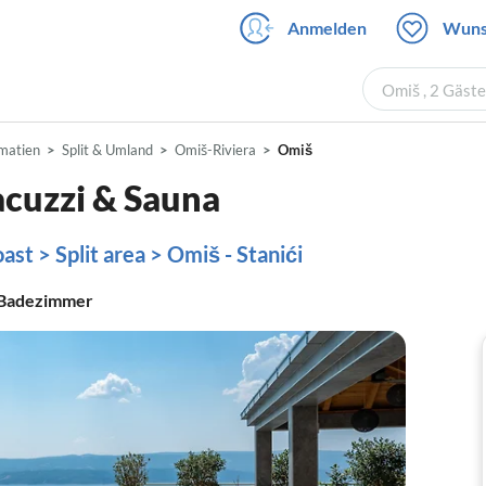
Anmelden
Wuns
Omiš , 2 Gäst
matien
Split & Umland
Omiš-Riviera
Omiš
cuzzi & Sauna
st > Split area > Omiš - Stanići
Badezimmer