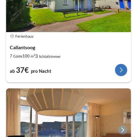
Ferienhaus
Callantsoog
2
3
7
100
Gäste
m
Schlafzimmer
37€
ab
pro Nacht