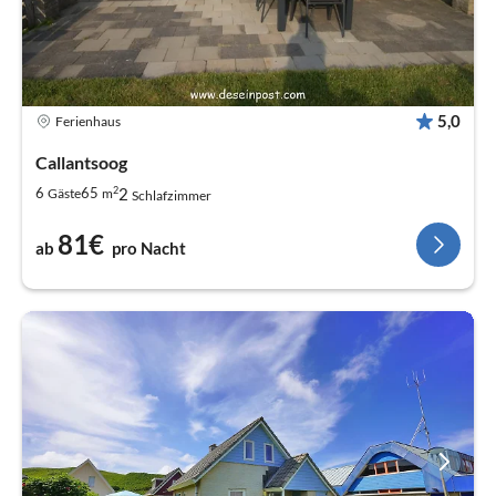
5,0
Ferienhaus
Callantsoog
2
2
6
65
Gäste
m
Schlafzimmer
81€
ab
pro Nacht