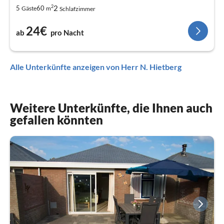
2
2
5
60
Gäste
m
Schlafzimmer
24€
ab
pro Nacht
Alle Unterkünfte anzeigen von Herr N. Hietberg
Weitere Unterkünfte, die Ihnen auch
gefallen könnten