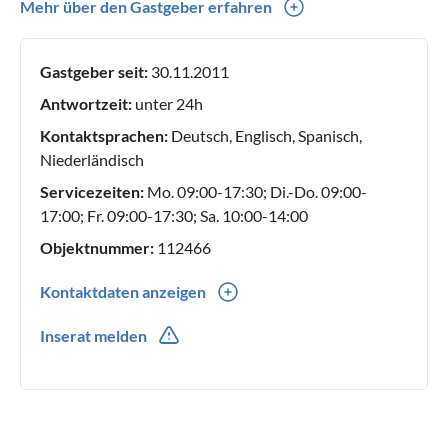
charmantes Ferienhaus für zwei Personen oder eine
Mehr über den Gastgeber erfahren
geräumige Unterkunft für eine Gruppe suchen – bei
LekkerNaarZee finden Sie den perfekten Ort für einen
Gastgeber seit:
30.11.2011
unvergesslichen Urlaub an der Küste.
Antwortzeit:
unter 24h
Kontaktsprachen:
Deutsch, Englisch, Spanisch,
Niederländisch
Servicezeiten:
Mo. 09:00-17:30; Di.-Do. 09:00-
17:00; Fr. 09:00-17:30; Sa. 10:00-14:00
Objektnummer:
112466
Kontaktdaten anzeigen
0031(0) 224218241
Inserat melden