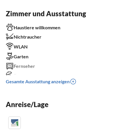
Zimmer und Ausstattung
Haustiere willkommen
Nichtraucher
WLAN
Garten
Fernseher
Terrasse
Gesamte Ausstattung anzeigen
Spülmaschine
Kamin
Parkplatz
Anreise/Lage