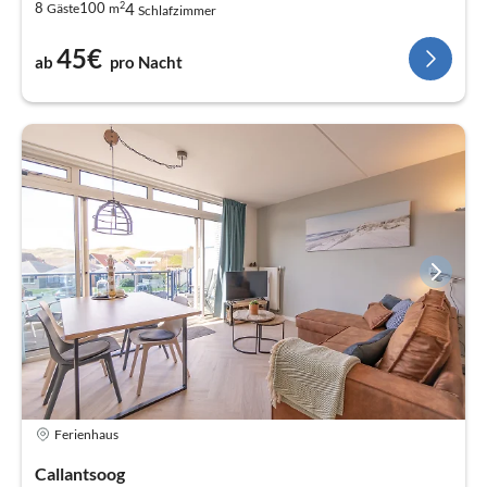
2
4
8
100
Gäste
m
Schlafzimmer
45€
ab
pro Nacht
Ferienhaus
Callantsoog