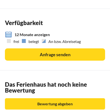
Das Haus ist nicht speziell für Behinderte geeignet, doch
wurde dem Rechnung getragen, indem großzügige
Durchgänge, große Badezimmer und genügend Platz für die
Betten im Erdgeschoss gewählt wurden.
Verfügbarkeit
Achten Sie bitte auf die Preisberechnung bei
12 Monate anzeigen
Ferienhausmiete, da diese bei Aufenthalten von mehr als 7
frei
belegt
An bzw. Abreisetag
Nächten fehlerhaft sein kann. Die Preise für Wochenenden,
Wochenmitten und Wochen werden korrekt berechnet. Für
Anfrage senden
Aufenthalte von 10 oder 11 Nächten wird der Preis nicht
durch die Nächte der Wochenrate geteilt und multipliziert,
sondern immer aus der Wochenrate zuzüglich der
Wochenmitten- oder Wochenendrate berechnet.
Das Ferienhaus hat noch keine
Bewertung
Bewertung abgeben