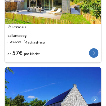
Ferienhaus
callantsoog
2
4
8
93
Gäste
m
Schlafzimmer
57€
ab
pro Nacht