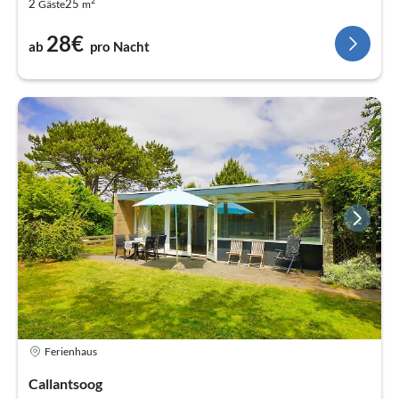
2
2
25
Gäste
m
28€
ab
pro Nacht
Ferienhaus
Callantsoog