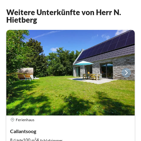
Weitere Unterkünfte von Herr N.
Hietberg
Ferienhaus
Callantsoog
2
4
8
100
Gäste
m
Schlafzimmer