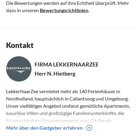
Die Bewertungen werden auf ihre Echtheit überprüft. Mehr
dazu in unseren
Bewertungsrichtlinien
.
Kontakt
FIRMA LEKKERNAARZEE
Herr N. Hietberg
LekkerNaarZee vermietet mehr als 140 Ferienhäuser in
Nordholland, hauptsächlich in Callantsoog und Umgebung.
Unser vielfältiges Angebot umfasst gemütliche Apartments,
luxuriöse Villen und großzügige Familienunterkünfte, die
für verschiedene Gruppen geeignet sind. Ob Sie ein
charmantes Ferienhaus für zwei Personen oder eine
Mehr über den Gastgeber erfahren
geräumige Unterkunft für eine Gruppe suchen – bei