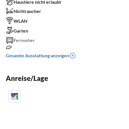
Haustiere nicht erlaubt
Nichtraucher
WLAN
Garten
Fernseher
Terrasse
Gesamte Ausstattung anzeigen
Spülmaschine
Waschmaschine
Anreise/Lage
Parkplatz