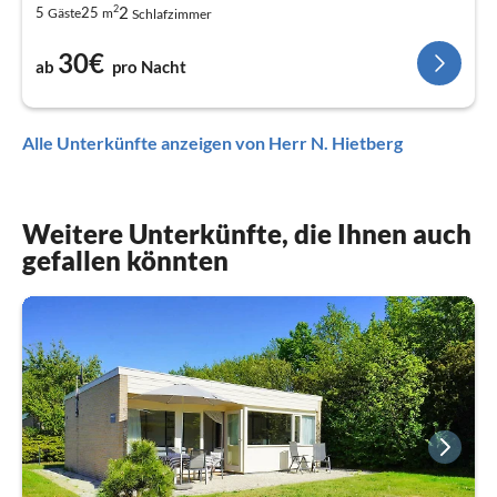
2
2
5
25
Gäste
m
Schlafzimmer
30€
ab
pro Nacht
Alle Unterkünfte anzeigen von Herr N. Hietberg
Weitere Unterkünfte, die Ihnen auch
gefallen könnten