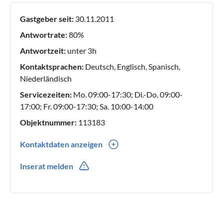
LekkerNaarZee finden Sie den perfekten Ort für einen
Gastgeber seit:
30.11.2011
unvergesslichen Urlaub an der Küste.
Antwortrate:
80%
Antwortzeit:
unter 3h
Kontaktsprachen:
Deutsch, Englisch, Spanisch,
Niederländisch
Servicezeiten:
Mo. 09:00-17:30; Di.-Do. 09:00-
17:00; Fr. 09:00-17:30; Sa. 10:00-14:00
Objektnummer:
113183
Kontaktdaten anzeigen
0031(0) 224218241
Inserat melden