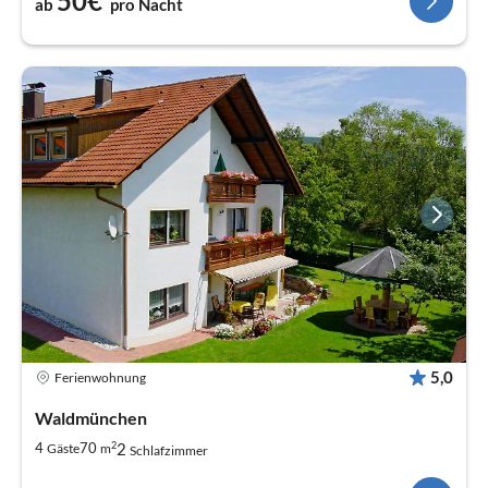
50€
ab
pro Nacht
5,0
Ferienwohnung
Waldmünchen
2
2
4
70
Gäste
m
Schlafzimmer