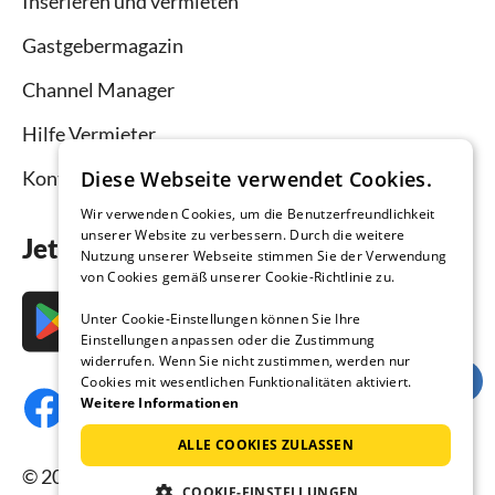
Inserieren und vermieten
Gastgebermagazin
Channel Manager
Hilfe Vermieter
Diese Webseite verwendet Cookies.
Kontakt
Wir verwenden Cookies, um die Benutzerfreundlichkeit
unserer Website zu verbessern. Durch die weitere
Jetzt die App downloaden
Nutzung unserer Webseite stimmen Sie der Verwendung
von Cookies gemäß unserer Cookie-Richtlinie zu.
Unter Cookie-Einstellungen können Sie Ihre
Einstellungen anpassen oder die Zustimmung
widerrufen. Wenn Sie nicht zustimmen, werden nur
Cookies mit wesentlichen Funktionalitäten aktiviert.
Weitere Informationen
ALLE COOKIES ZULASSEN
© 2026 Ferienhausmiete.de, alle Rechte
COOKIE-EINSTELLUNGEN