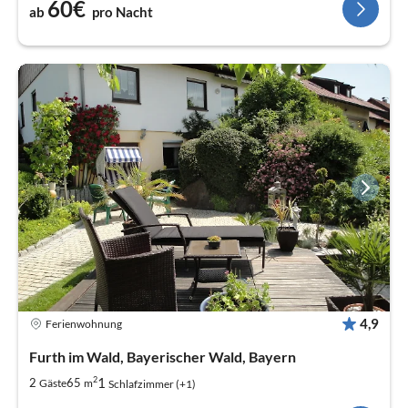
60€
ab
pro Nacht
4,9
Ferienwohnung
Furth im Wald, Bayerischer Wald, Bayern
2
1
2
65
Gäste
m
Schlafzimmer (+1)