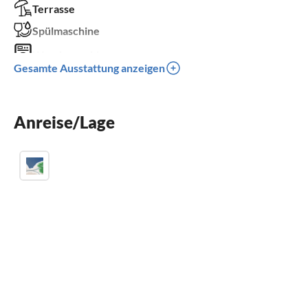
Terrasse
Spülmaschine
Waschmaschine
Gesamte Ausstattung anzeigen
Sauna
Balkon
Anreise/Lage
Parkplatz