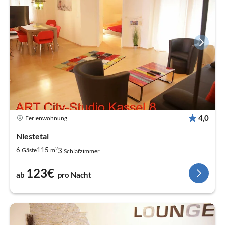
4,0
Ferienwohnung
Niestetal
2
3
6
115
Gäste
m
Schlafzimmer
123€
ab
pro Nacht