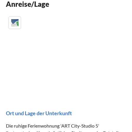
Anreise/Lage
Küche
Gefrierfach
Kühlschrank
Mikrowelle
Backofen
Geräte und Zubehör
Bettwäsche
Fernseher
Handtücher
Satelliten-/Kabel-TV
WLAN
Föhn
Geeignet für
Ort und Lage der Unterkunft
Nichtraucher
Haustiere nach Absprache
Die ruhige Ferienwohnung 'ART City-Studio 5'
Kinder willkommen