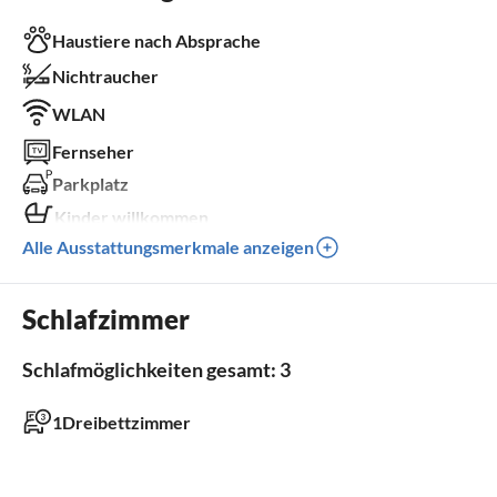
Haustiere nach Absprache
Nichtraucher
WLAN
Fernseher
Parkplatz
Kinder willkommen
Alle Ausstattungsmerkmale anzeigen
Außenbereich
Schlafzimmer
Parkplatz
Schlafmöglichkeiten gesamt: 3
Badezimmer
1Dreibettzimmer
Badezimmer 1
mit Dusche