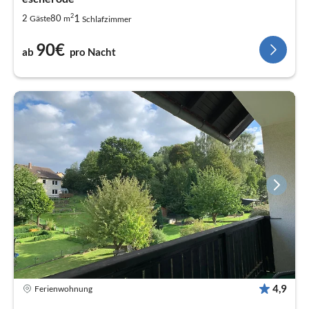
2
1
2
80
Gäste
m
Schlafzimmer
90€
ab
pro Nacht
4,9
Ferienwohnung