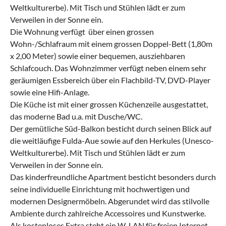
Weltkulturerbe). Mit Tisch und Stühlen lädt er zum
Verweilen in der Sonne ein.
Die Wohnung verfügt über einen grossen
Wohn-/Schlafraum mit einem grossen Doppel-Bett (1,80m
x 2,00 Meter) sowie einer bequemen, ausziehbaren
Schlafcouch. Das Wohnzimmer verfügt neben einem sehr
geräumigen Essbereich über ein Flachbild-TV, DVD-Player
sowie eine Hifi-Anlage.
Die Küche ist mit einer grossen Küchenzeile ausgestattet,
das moderne Bad u.a. mit Dusche/WC.
Der gemütliche Süd-Balkon besticht durch seinen Blick auf
die weitläufige Fulda-Aue sowie auf den Herkules (Unesco-
Weltkulturerbe). Mit Tisch und Stühlen lädt er zum
Verweilen in der Sonne ein.
Das kinderfreundliche Apartment besticht besonders durch
seine individuelle Einrichtung mit hochwertigen und
modernen Designermöbeln. Abgerundet wird das stilvolle
Ambiente durch zahlreiche Accessoires und Kunstwerke.
Als kostenloses Extra steht ein W-LAN für freien Internet-