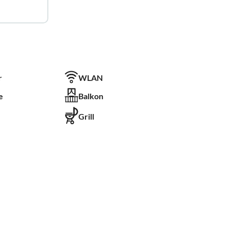
r
WLAN
e
Balkon
Grill