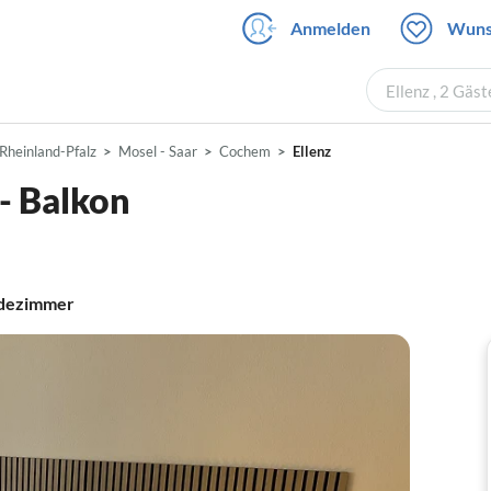
Anmelden
Wuns
Ellenz , 2 Gäs
Rheinland-Pfalz
Mosel - Saar
Cochem
Ellenz
- Balkon
dezimmer