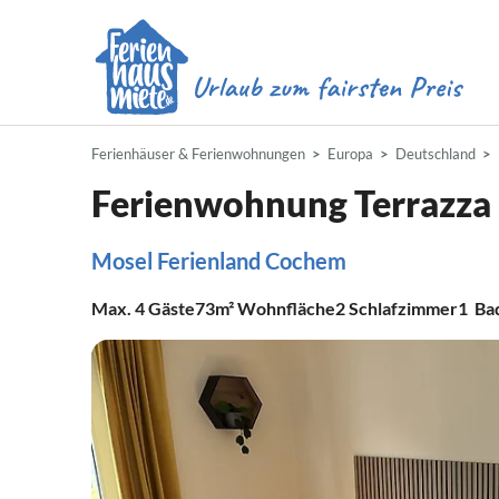
Ferienhäuser & Ferienwohnungen
Europa
Deutschland
Ferienwohnung Terrazza 
Mosel Ferienland Cochem
Max.
4
Gäste
73m²
Wohnfläche
2
Schlafzimmer
1
Ba